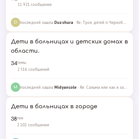
11 921 сообщение
последней зашла
Duzshura
· Re: Трое детей п.Черноборский Чесменский район. · 27.06.2024
D
Дети в больницах и детских домах в
области.
темы
34
2 516 сообщений
последней зашла
Midyancole
· Re: Сальма или как я захотела помочь взросым сиротам · 16.12.2019
M
Дети в больницах в городе
тем
38
2 102 сообщения