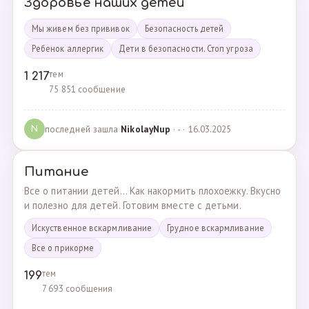
Здоровье наших детей
Мы живем без прививок
Безопасность детей
Ребенок аллергик
Дети в безопасности. Стоп угроза
тем
1 217
75 851 сообщение
последней зашла
NikolayNup
· - · 16.03.2025
N
Питание
Все о питании детей... Как накормить плохоежку. Вкусно
и полезно для детей. Готовим вместе с детьми.
Искуственное вскармливание
Грудное вскармливание
Все о прикорме
тем
199
7 693 сообщения