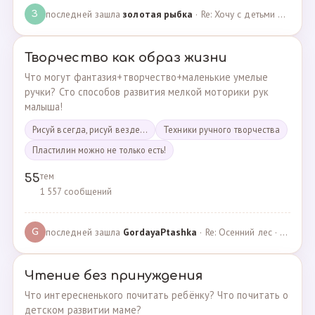
последней зашла
золотая рыбка
· Re: Хочу с детьми поехать на следующей неделе в Сан… · 19.05.2024
З
Творчество как образ жизни
Что могут фантазия+творчество+маленькие умелые
ручки? Сто способов развития мелкой моторики рук
малыша!
Рисуй всегда, рисуй везде...
Техники ручного творчества
Пластилин можно не только есть!
тем
55
1 557 сообщений
последней зашла
GordayaPtashka
· Re: Осенний лес · 05.05.2022
G
Чтение без принуждения
Что интересненького почитать ребёнку? Что почитать о
детском развитии маме?