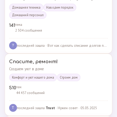
Домашняя техника
Наводим порядок
Домашний персонал
тема
141
2 504 сообщения
последней зашла
· Вот как сделать списание долгов по жкх? · 02.05.2025
?
Спасите, ремонт!
Создаем уют в доме
Комфорт и уют нашего дома
Cтроим дом
тем
510
44 457 сообщений
последней зашла
Trust
· Нужен совет · 05.05.2025
T