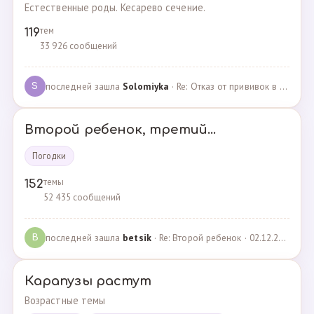
Естественные роды. Кесарево сечение.
тем
119
33 926 сообщений
последней зашла
Solomiyka
· Re: Отказ от прививок в роддоме · 07.05.2022
S
Второй ребенок, третий...
Погодки
темы
152
52 435 сообщений
последней зашла
betsik
· Re: Второй ребенок · 02.12.2023
B
Карапузы растут
Возрастные темы