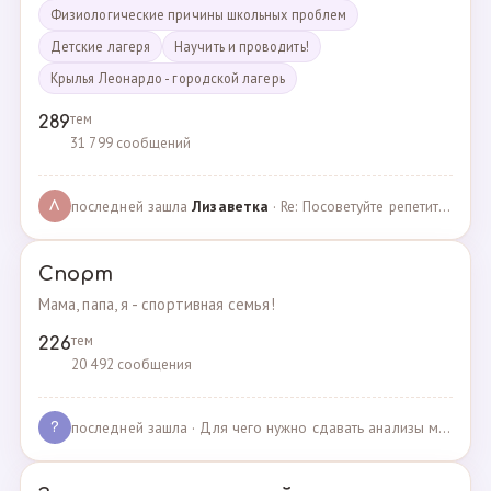
Физиологические причины школьных проблем
Детские лагеря
Научить и проводить!
Крылья Леонардо - городской лагерь
тем
289
31 799 сообщений
последней зашла
Лизаветка
· Re: Посоветуйте репетитора по английскому · 27.11.2024
Л
Спорт
Мама, папа, я - спортивная семья!
тем
226
20 492 сообщения
последней зашла
· Для чего нужно сдавать анализы мочи спортсменам? · 03.05.2025
?