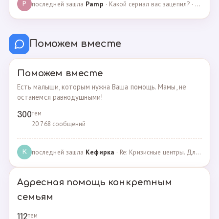
последней зашла
Pamp
· Какой сериал вас зацепил? · 07.05.2025
P
Поможем вместе
Поможем вместе
Есть малыши, которым нужна Ваша помощь. Мамы, не
останемся равнодушными!
тем
300
20 768 сообщений
последней зашла
Кефирка
· Re: Кризисные центры. Для женщин, попавших в трудн… · 06.03.2022
К
Адресная помощь конкретным
семьям
тем
112