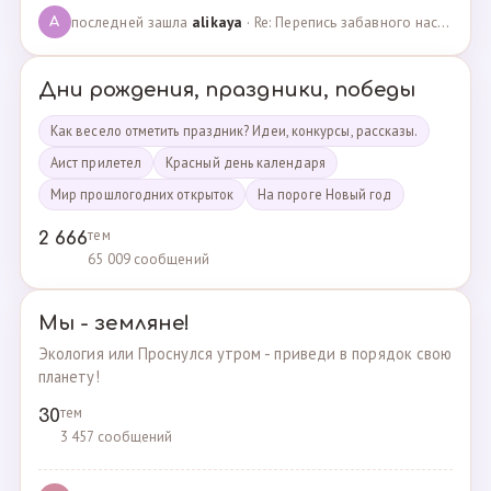
последней зашла
alikaya
· Re: Перепись забавного населения!!! · 09.09.2023
A
Дни рождения, праздники, победы
Как весело отметить праздник? Идеи, конкурсы, рассказы.
Аист прилетел
Красный день календаря
Мир прошлогодних открыток
На пороге Новый год
тем
2 666
65 009 сообщений
Мы - земляне!
Экология или Проснулся утром - приведи в порядок свою
планету!
тем
30
3 457 сообщений