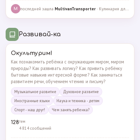
последней зашла
MultivanTransporter
· Кулинария для более старших · 24.10.2024
M
Развивай-ка
Окультурим!
Как познакомить ребёнка с окружающим миром, миром
природы? Как развивать логику? Как привить ребёнку
бытовые навыкив интересной форме? Как заниматься
развитием речи, обучением чтению и письму?
Музыкальное развитие
Духовное развитие
Иностранные языки
Наука и техника - детям
Спорт - наш друг!
Чем занять ребенка?
тем
128
4 814 сообщений