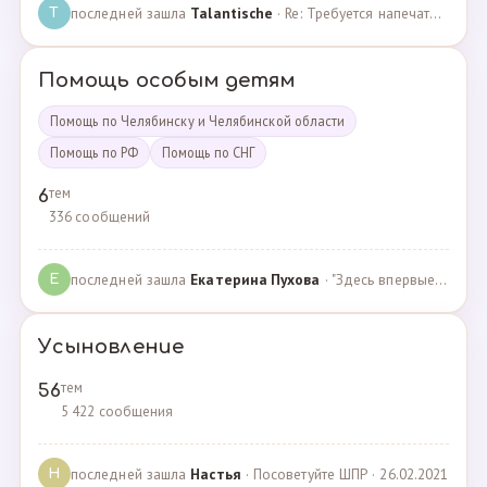
последней зашла
Talantische
· Re: Требуется напечатать бейджики · 09.02.2024
T
Помощь особым детям
Помощь по Челябинску и Челябинской области
Помощь по РФ
Помощь по СНГ
тем
6
336 сообщений
последней зашла
Екатерина Пухова
· "Здесь впервые поверили в моего сына и подарили над… · 09.09.2019
Е
Усыновление
тем
56
5 422 сообщения
последней зашла
Настья
· Посоветуйте ШПР · 26.02.2021
Н