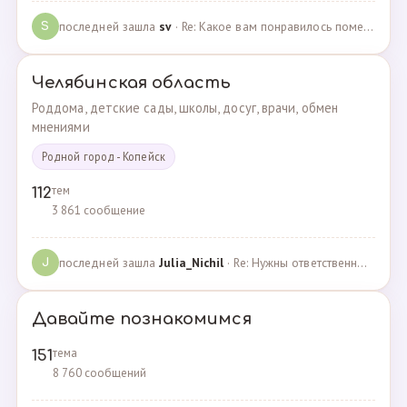
последней зашла
sv
· Re: Какое вам понравилось помещения для проведения … · 07.05.2025
S
Челябинская область
Роддома, детские сады, школы, досуг, врачи, обмен
мнениями
Родной город - Копейск
тем
112
3 861 сообщение
последней зашла
Julia_Nichil
· Re: Нужны ответственные и любящие детей сотрудники … · 22.07.2024
J
Давайте познакомимся
тема
151
8 760 сообщений