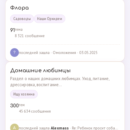
Флора
Садоводы
Наши Орхидеи
тема
91
8 321 сообщение
последней зашла
· Омоложения · 03.05.2025
?
Домашние любимцы
Раздел о наших домашних любимцах. Уход, питание,
дрессировка, воспитание...
Ищу хозяина
тем
300
45 634 сообщения
последней зашла
Alexmass
· Re: Ребенок просит собаку, посоветуйте какую породу… · 30.03.2025
A