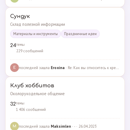
Сундук
Склад полезной информации
Материалы и инструменты
Праздничные идеи
темы
24
229 сообщений
последней зашла
Eroxina
· Re: Как вы относитесь к кредитам? · 06.04.2025
E
Клуб хоббитов
Околорукодельное общение
темы
32
1 406 сообщений
последней зашла
Maksimlen
· - · 26.04.2023
M