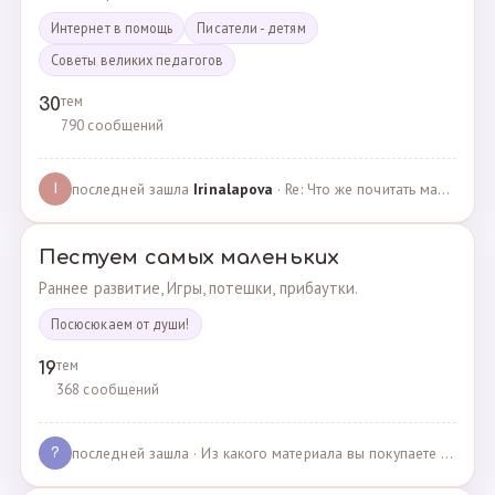
Интернет в помощь
Писатели - детям
Советы великих педагогов
тем
30
790 сообщений
последней зашла
Irinalapova
· Re: Что же почитать маме о правильном воспитании ре? · 23.02.2025
I
Пестуем самых маленьких
Раннее развитие, Игры, потешки, прибаутки.
Посюсюкаем от души!
тем
19
368 сообщений
последней зашла
· Из какого материала вы покупаете одежду для своих д… · 03.05.2025
?