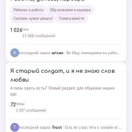
Ребенок и работа
Образование и карьера
Считаем чужие деньги!
Учимся вместе
тем
1 026
15 068 сообщений
последней зашла
arican
· Re: Ищу помощника на работе · 14.01.2025
A
Я старый солдат, и я не знаю слов
любви
А папы здесь есть? Новый раздел для общения наших
пап
темы
72
2 507 сообщений
последней зашла
Trust
· Есть ли у вас тяга к онлайн играм? · 02.05.2025
T