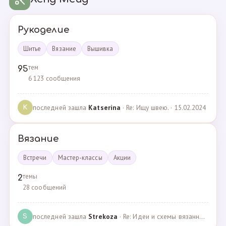
Рукоделие
Шитье
Вязание
Вышивка
тем
95
6 123 сообщения
последней зашла
Katserina
· Re: Ищу швею. · 15.02.2024
K
Вязание
Встречи
Мастер-классы
Акции
темы
2
28 сообщений
последней зашла
Strekoza
· Re: Идеи и схемы вязанных шариков · 16.12.2020
S