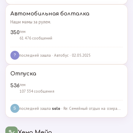
Автомобильная болталка
Наши мамы за рулем.
тем
350
61 476 сообщений
последней зашла
· Автобус · 02.05.2025
?
Отпуска
тем
536
107 334 сообщения
последней зашла
solo
· Re: Семейный отдых на озерах Челябинской области. П… · 04.05.2025
S
Хенд Мейд