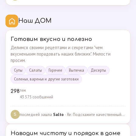
Наш ДОМ
Готовим вкусно и полезно
Делимся своими рецептами и секретами "чем
вкусненьким порадовать наших близких". Милости
просим.
Супы
Cалаты
Горячее
Выпечка
Десерты
Соленья, варенья и другие заготовки
тем
298
43 575 сообщений
последней зашла
Salto
· Re: Подскажите качественный и крепкий капсульный ко… · 01.09.2024
S
Наводим чистоту и порядок в доме