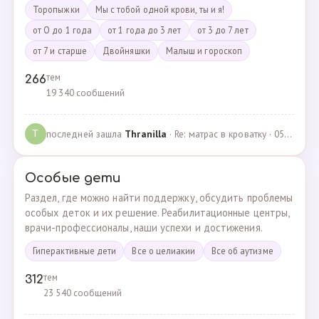
Торопыжки
Мы с тобой одной крови, ты и я!
от О до 1 года
от 1 года до 3 лет
от 3 до 7 лет
от 7 и старше
Двойняшки
Малыш и гороскоп
тем
266
19 340 сообщений
последней зашла
Thranilla
· Re: матрас в кроватку · 05.05.2024
T
Особые дети
Раздел, где можно найти поддержку, обсудить проблемы
особых деток и их решение. Реабилитационные центры,
врачи-профессионалы, наши успехи и достижения.
Гиперактивные дети
Все о целиакии
Все об аутизме
тем
312
23 540 сообщений