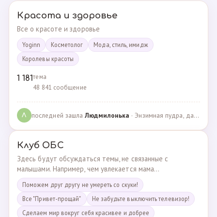
Красота и здоровье
Все о красоте и здоровье
Yoginn
Косметолог
Мода, стиль, имидж
Королевы красоты
тема
1 181
48 841 сообщение
последней зашла
Людмилонькa
· Энзимная пудра, да или нет? · 29.06.2025
Л
Клуб ОБС
Здесь будут обсуждаться темы, не связанные с
малышами. Например, чем увлекается мама...
Поможем друг другу не умереть со скуки!
Все "Привет-прощай"
Не забудьте выключить телевизор!
Сделаем мир вокруг себя красивее и добрее