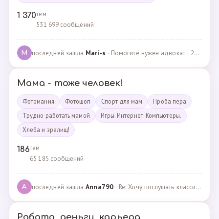
тем
1 370
531 699 сообщений
последней зашла
Mari-s
· Помогите нужен адвокат · 24.04.2025
M
Мама - тоже человек!
Фотомания
Фотошоп
Спорт для мам
Проба пера
Трудно работать мамой
Игры. Интернет. Компьютеры.
Хлеба и зрелищ!
тем
186
65 185 сообщений
последней зашла
Anna790
· Re: Хочу послушать классику · 22.03.2025
A
Работа, деньги, карьера