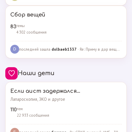
Сбор вещей
темы
83
4 302 сообщения
последней зашла
dolbaeb1337
· Re: Приму в дар вещи на новорождённую девочку · 13.12.2024
D
Наши дети
Если аист задержался...
Лапароскопия, ЭКО и другое
тем
110
22 933 сообщения