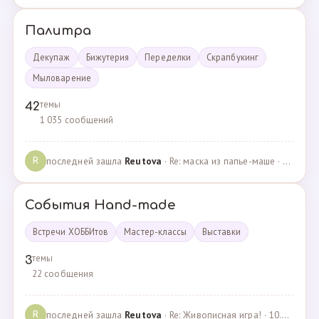
Палитра
Декупаж
Бижутерия
Переделки
Скрапбукинг
Мыловарение
темы
42
1 035 сообщений
последней зашла
Reutova
· Re: маска из папье-маше · 20.12.2022
R
События Hand-made
Встречи ХОББИтов
Мастер-классы
Выставки
темы
3
22 сообщения
последней зашла
Reutova
· Re: Живописная игра! · 10.12.2020
R