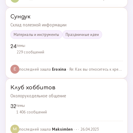
Сундук
Склад полезной информации
Материалы и инструменты
Праздничные идеи
темы
24
229 сообщений
последней зашла
Eroxina
· Re: Как вы относитесь к кредитам? · 06.04.2025
E
Клуб хоббитов
Околорукодельное общение
темы
32
1 406 сообщений
последней зашла
Maksimlen
· - · 26.04.2023
M