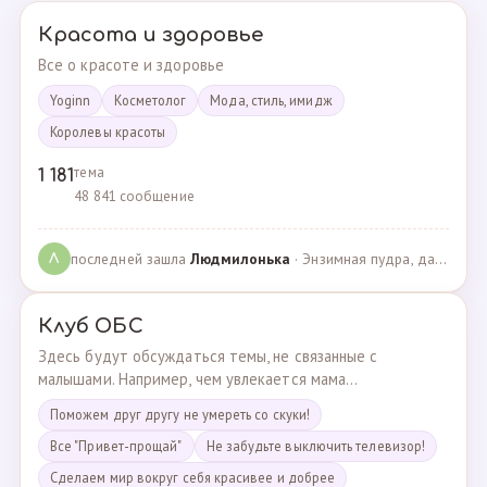
Красота и здоровье
Все о красоте и здоровье
Yoginn
Косметолог
Мода, стиль, имидж
Королевы красоты
тема
1 181
48 841 сообщение
последней зашла
Людмилонькa
· Энзимная пудра, да или нет? · 29.06.2025
Л
Клуб ОБС
Здесь будут обсуждаться темы, не связанные с
малышами. Например, чем увлекается мама...
Поможем друг другу не умереть со скуки!
Все "Привет-прощай"
Не забудьте выключить телевизор!
Сделаем мир вокруг себя красивее и добрее