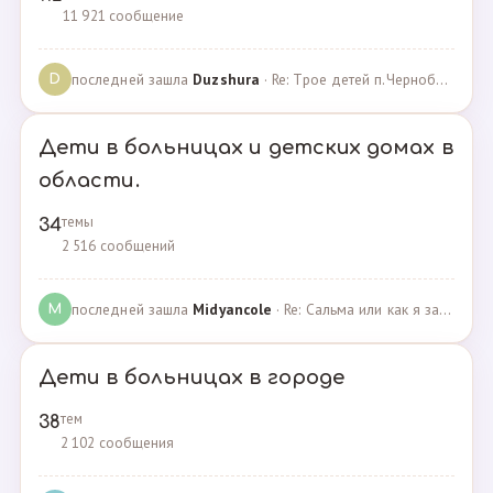
11 921 сообщение
последней зашла
Duzshura
· Re: Трое детей п.Черноборский Чесменский район. · 27.06.2024
D
Дети в больницах и детских домах в
области.
темы
34
2 516 сообщений
последней зашла
Midyancole
· Re: Сальма или как я захотела помочь взросым сиротам · 16.12.2019
M
Дети в больницах в городе
тем
38
2 102 сообщения