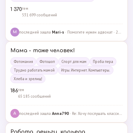
тем
1 370
531 699 сообщений
последней зашла
Mari-s
· Помогите нужен адвокат · 24.04.2025
M
Мама - тоже человек!
Фотомания
Фотошоп
Спорт для мам
Проба пера
Трудно работать мамой
Игры. Интернет. Компьютеры.
Хлеба и зрелищ!
тем
186
65 185 сообщений
последней зашла
Anna790
· Re: Хочу послушать классику · 22.03.2025
A
Работа, деньги, карьера