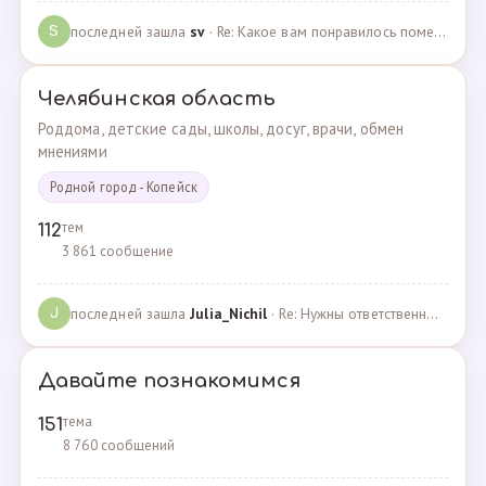
последней зашла
sv
· Re: Какое вам понравилось помещения для проведения … · 07.05.2025
S
Челябинская область
Роддома, детские сады, школы, досуг, врачи, обмен
мнениями
Родной город - Копейск
тем
112
3 861 сообщение
последней зашла
Julia_Nichil
· Re: Нужны ответственные и любящие детей сотрудники … · 22.07.2024
J
Давайте познакомимся
тема
151
8 760 сообщений