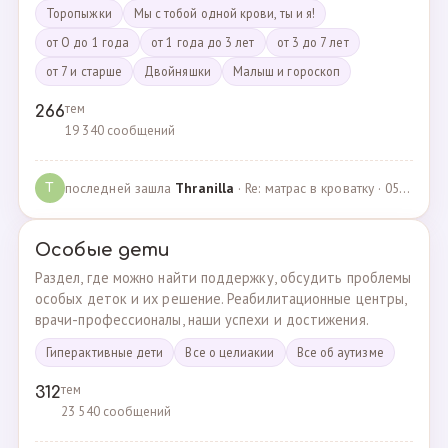
Торопыжки
Мы с тобой одной крови, ты и я!
от О до 1 года
от 1 года до 3 лет
от 3 до 7 лет
от 7 и старше
Двойняшки
Малыш и гороскоп
тем
266
19 340 сообщений
последней зашла
Thranilla
· Re: матрас в кроватку · 05.05.2024
T
Особые дети
Раздел, где можно найти поддержку, обсудить проблемы
особых деток и их решение. Реабилитационные центры,
врачи-профессионалы, наши успехи и достижения.
Гиперактивные дети
Все о целиакии
Все об аутизме
тем
312
23 540 сообщений