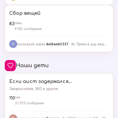
Сбор вещей
темы
83
4 302 сообщения
последней зашла
dolbaeb1337
· Re: Приму в дар вещи на новорождённую девочку · 13.12.2024
D
Наши дети
Если аист задержался...
Лапароскопия, ЭКО и другое
тем
110
22 933 сообщения