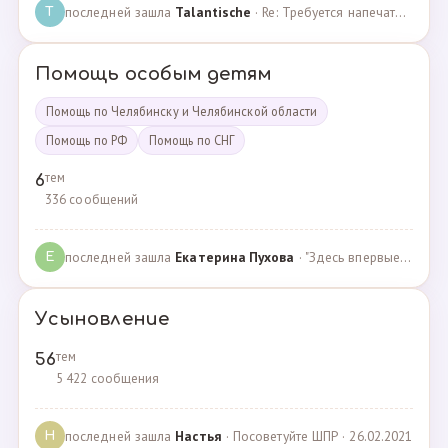
последней зашла
Talantische
· Re: Требуется напечатать бейджики · 09.02.2024
T
Помощь особым детям
Помощь по Челябинску и Челябинской области
Помощь по РФ
Помощь по СНГ
тем
6
336 сообщений
последней зашла
Екатерина Пухова
· "Здесь впервые поверили в моего сына и подарили над… · 09.09.2019
Е
Усыновление
тем
56
5 422 сообщения
последней зашла
Настья
· Посоветуйте ШПР · 26.02.2021
Н