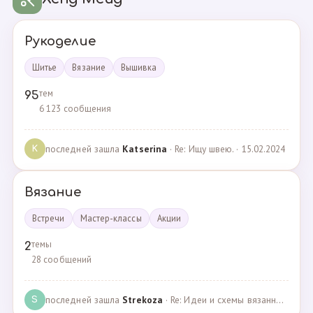
Рукоделие
Шитье
Вязание
Вышивка
тем
95
6 123 сообщения
последней зашла
Katserina
· Re: Ищу швею. · 15.02.2024
K
Вязание
Встречи
Мастер-классы
Акции
темы
2
28 сообщений
последней зашла
Strekoza
· Re: Идеи и схемы вязанных шариков · 16.12.2020
S