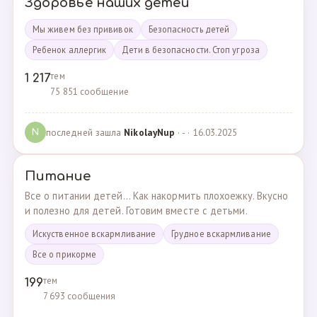
Здоровье наших детей
Мы живем без прививок
Безопасность детей
Ребенок аллергик
Дети в безопасности. Стоп угроза
тем
1 217
75 851 сообщение
последней зашла
NikolayNup
· - · 16.03.2025
N
Питание
Все о питании детей... Как накормить плохоежку. Вкусно
и полезно для детей. Готовим вместе с детьми.
Искуственное вскармливание
Грудное вскармливание
Все о прикорме
тем
199
7 693 сообщения