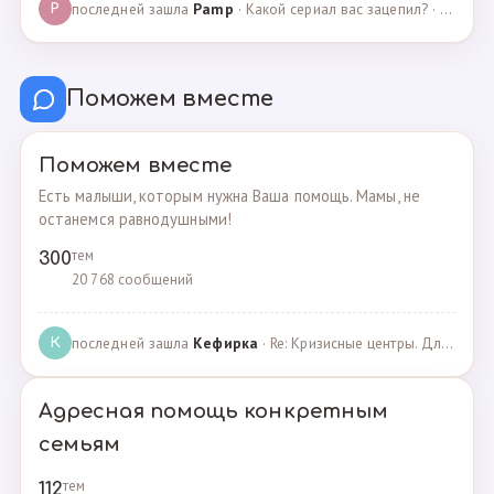
последней зашла
Pamp
· Какой сериал вас зацепил? · 07.05.2025
P
Поможем вместе
Поможем вместе
Есть малыши, которым нужна Ваша помощь. Мамы, не
останемся равнодушными!
тем
300
20 768 сообщений
последней зашла
Кефирка
· Re: Кризисные центры. Для женщин, попавших в трудн… · 06.03.2022
К
Адресная помощь конкретным
семьям
тем
112