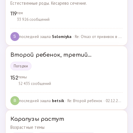
Естественные роды. Кесарево сечение.
тем
119
33 926 сообщений
последней зашла
Solomiyka
· Re: Отказ от прививок в роддоме · 07.05.2022
S
Второй ребенок, третий...
Погодки
темы
152
52 435 сообщений
последней зашла
betsik
· Re: Второй ребенок · 02.12.2023
B
Карапузы растут
Возрастные темы