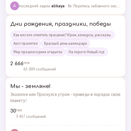
последней зашла
alikaya
· Re: Перепись забавного населения!!! · 09.09.2023
A
Дни рождения, праздники, победы
Как весело отметить праздник? Идеи, конкурсы, рассказы.
Аист прилетел
Красный день календаря
Мир прошлогодних открыток
На пороге Новый год
тем
2 666
65 009 сообщений
Мы - земляне!
Экология или Проснулся утром - приведи в порядок свою
планету!
тем
30
3 457 сообщений