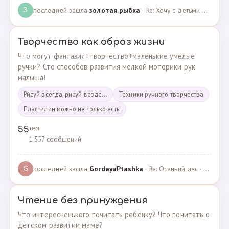
последней зашла
золотая рыбка
· Re: Хочу с детьми поехать на следующей неделе в Сан… · 19.05.2024
З
Творчество как образ жизни
Что могут фантазия+творчество+маленькие умелые
ручки? Сто способов развития мелкой моторики рук
малыша!
Рисуй всегда, рисуй везде...
Техники ручного творчества
Пластилин можно не только есть!
тем
55
1 557 сообщений
последней зашла
GordayaPtashka
· Re: Осенний лес · 05.05.2022
G
Чтение без принуждения
Что интересненького почитать ребёнку? Что почитать о
детском развитии маме?