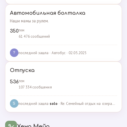
Автомобильная болталка
Наши мамы за рулем.
тем
350
61 476 сообщений
последней зашла
· Автобус · 02.05.2025
?
Отпуска
тем
536
107 334 сообщения
последней зашла
solo
· Re: Семейный отдых на озерах Челябинской области. П… · 04.05.2025
S
Хенд Мейд