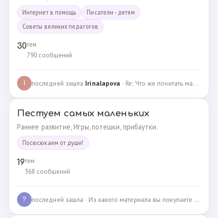
Интернет в помощь
Писатели - детям
Советы великих педагогов
тем
30
790 сообщений
последней зашла
Irinalapova
· Re: Что же почитать маме о правильном воспитании ре? · 23.02.2025
I
Пестуем самых маленьких
Раннее развитие, Игры, потешки, прибаутки.
Посюсюкаем от души!
тем
19
368 сообщений
последней зашла
· Из какого материала вы покупаете одежду для своих д… · 03.05.2025
?