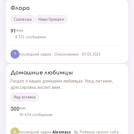
Флора
Садоводы
Наши Орхидеи
тема
91
8 321 сообщение
последней зашла
· Омоложения · 03.05.2025
?
Домашние любимцы
Раздел о наших домашних любимцах. Уход, питание,
дрессировка, воспитание...
Ищу хозяина
тем
300
45 634 сообщения
последней зашла
Alexmass
· Re: Ребенок просит собаку, посоветуйте какую породу… · 30.03.2025
A