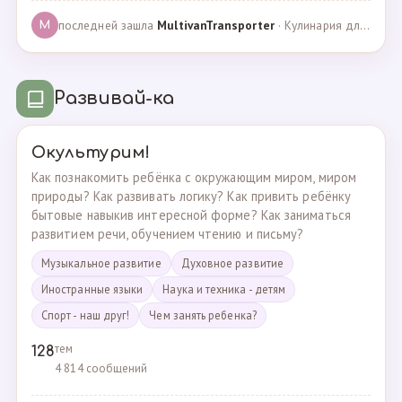
последней зашла
MultivanTransporter
· Кулинария для более старших · 24.10.2024
M
Развивай-ка
Окультурим!
Как познакомить ребёнка с окружающим миром, миром
природы? Как развивать логику? Как привить ребёнку
бытовые навыкив интересной форме? Как заниматься
развитием речи, обучением чтению и письму?
Музыкальное развитие
Духовное развитие
Иностранные языки
Наука и техника - детям
Спорт - наш друг!
Чем занять ребенка?
тем
128
4 814 сообщений