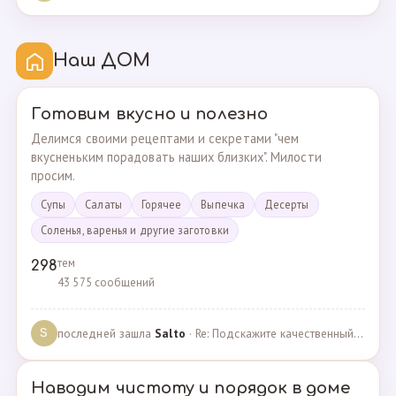
Наш ДОМ
Готовим вкусно и полезно
Делимся своими рецептами и секретами "чем
вкусненьким порадовать наших близких". Милости
просим.
Супы
Cалаты
Горячее
Выпечка
Десерты
Соленья, варенья и другие заготовки
тем
298
43 575 сообщений
последней зашла
Salto
· Re: Подскажите качественный и крепкий капсульный ко… · 01.09.2024
S
Наводим чистоту и порядок в доме