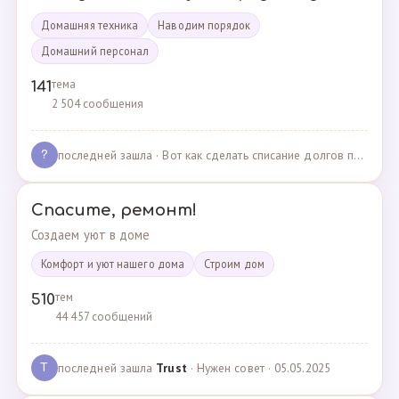
Домашняя техника
Наводим порядок
Домашний персонал
тема
141
2 504 сообщения
последней зашла
· Вот как сделать списание долгов по жкх? · 02.05.2025
?
Спасите, ремонт!
Создаем уют в доме
Комфорт и уют нашего дома
Cтроим дом
тем
510
44 457 сообщений
последней зашла
Trust
· Нужен совет · 05.05.2025
T