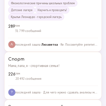
Физиологические причины школьных проблем
Детские лагеря
Научить и проводить!
Крылья Леонардо - городской лагерь
тем
289
31 799 сообщений
последней зашла
Лизаветка
· Re: Посоветуйте репетитора по английскому · 27.11.2024
Л
Спорт
Мама, папа, я - спортивная семья!
тем
226
20 492 сообщения
последней зашла
· Для чего нужно сдавать анализы мочи спортсменам? · 03.05.2025
?