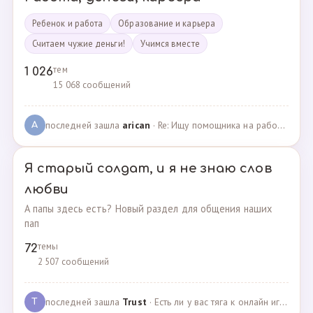
Ребенок и работа
Образование и карьера
Считаем чужие деньги!
Учимся вместе
тем
1 026
15 068 сообщений
последней зашла
arican
· Re: Ищу помощника на работе · 14.01.2025
A
Я старый солдат, и я не знаю слов
любви
А папы здесь есть? Новый раздел для общения наших
пап
темы
72
2 507 сообщений
последней зашла
Trust
· Есть ли у вас тяга к онлайн играм? · 02.05.2025
T