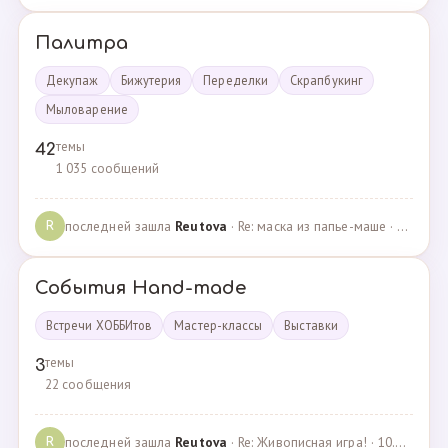
Палитра
Декупаж
Бижутерия
Переделки
Скрапбукинг
Мыловарение
темы
42
1 035 сообщений
последней зашла
Reutova
· Re: маска из папье-маше · 20.12.2022
R
События Hand-made
Встречи ХОББИтов
Мастер-классы
Выставки
темы
3
22 сообщения
последней зашла
Reutova
· Re: Живописная игра! · 10.12.2020
R