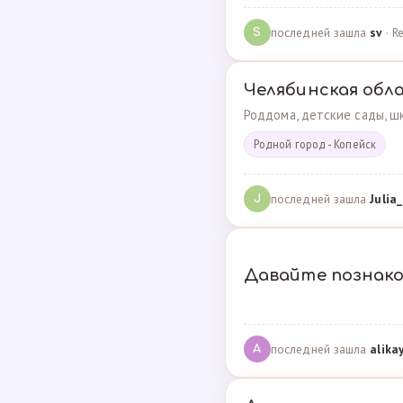
последней зашла
sv
· R
S
Челябинская обл
Роддома, детские сады, шк
Родной город - Копейск
последней зашла
Julia_
J
Давайте познак
последней зашла
alika
A