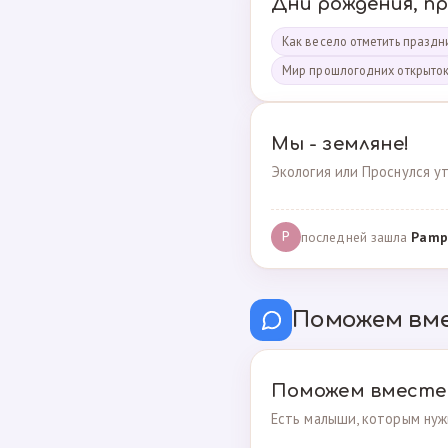
Дни рождения, п
Как весело отметить праздни
Мир прошлогодних открыто
Мы - земляне!
Экология или Проснулся ут
последней зашла
Pamp
P
Поможем вм
Поможем вместе
Есть малыши, которым нуж