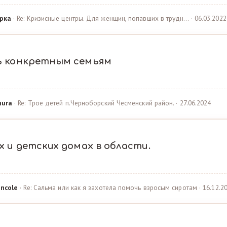
рка
· Re: Кризисные центры. Для женщин, попавших в трудн… · 06.03.2022
ь конкретным семьям
hura
· Re: Трое детей п.Черноборский Чесменский район. · 27.06.2024
 и детских домах в области.
ncole
· Re: Сальма или как я захотела помочь взросым сиротам · 16.12.2