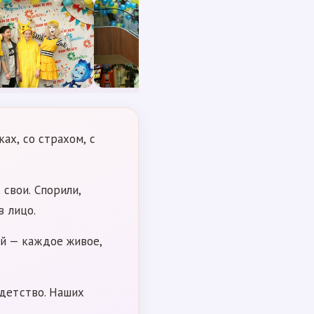
ах, со страхом, с
свои. Спорили,
в лицо.
й — каждое живое,
 детство. Наших