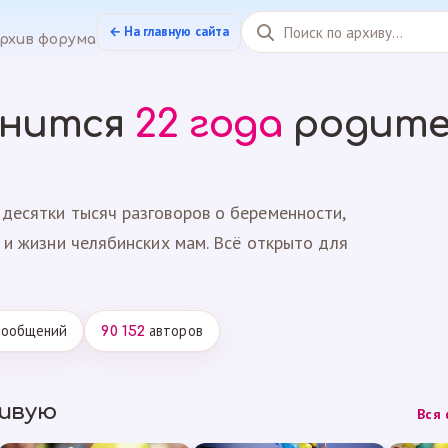
← На главную сайта
рхив форума
анится
22 года
родите
десятки тысяч разговоров о беременности,
 и жизни челябинских мам. Всё открыто для
ообщений
авторов
90 152
живую
Вся 