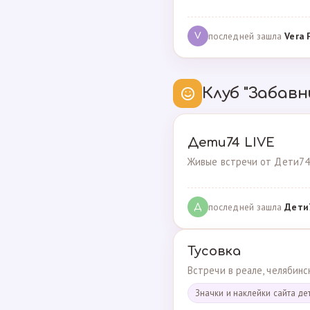
последней зашла
Vera 
V
Клуб "Забавн
Дети74 LIVE
Живые встречи от Дети74
последней зашла
Дeти
Д
Тусовка
Встречи в реале, челябин
Значки и наклейки сайта де