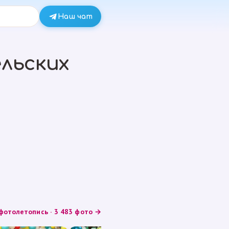
Наш чат
льских
фотолетопись · 3 483 фото →