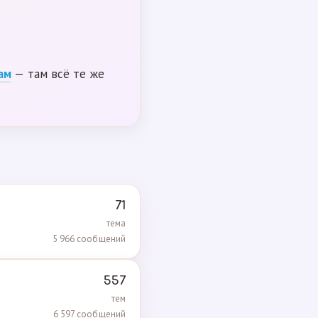
ам
— там всё те же
71
тема
5 966 сообщений
557
тем
6 597 сообщений