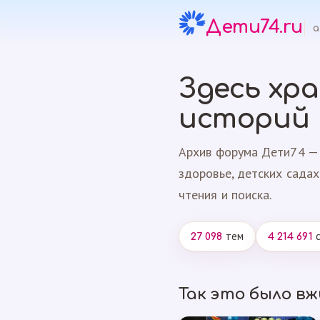
Дети74.ru
а
Здесь хр
историй
Архив форума Дети74 — 
здоровье, детских садах
чтения и поиска.
тем
с
27 098
4 214 691
Так это было в