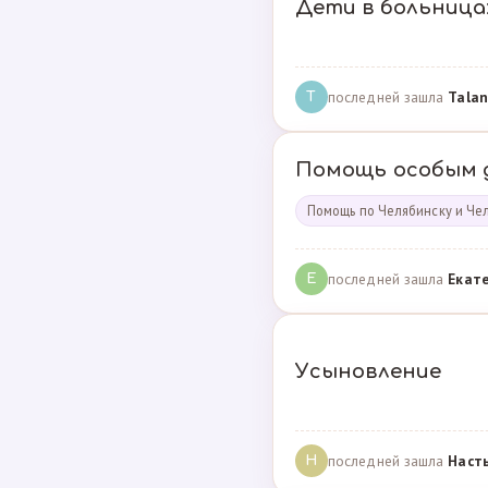
Дети в больница
последней зашла
Talan
T
Помощь особым 
Помощь по Челябинску и Че
последней зашла
Екат
Е
Усыновление
последней зашла
Наст
Н