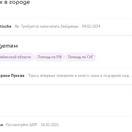
х в городе
tische
· Re: Требуется напечатать бейджики · 09.02.2024
детям
лябинской области
Помощь по РФ
Помощь по СНГ
ерина Пухова
· "Здесь впервые поверили в моего сына и подарили над… 
ья
· Посоветуйте ШПР · 26.02.2021