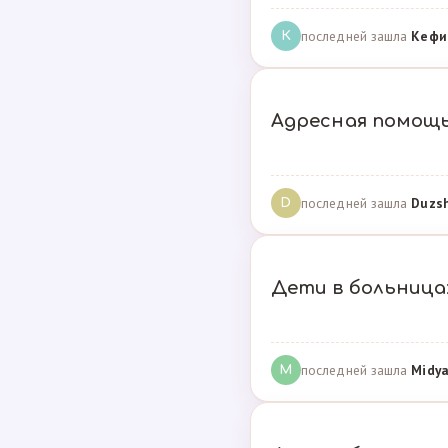
последней зашла
Кефи
К
Адресная помощ
последней зашла
Duzs
D
Дети в больницах
последней зашла
Midya
M