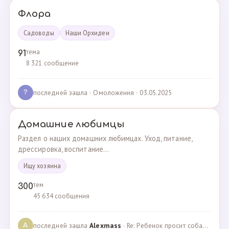
Флора
Садоводы
Наши Орхидеи
тема
91
8 321 сообщение
последней зашла
· Омоложения · 03.05.2025
?
Домашние любимцы
Раздел о наших домашних любимцах. Уход, питание,
дрессировка, воспитание...
Ищу хозяина
тем
300
45 634 сообщения
последней зашла
Alexmass
· Re: Ребенок просит собаку, посоветуйте какую породу… · 30.03.2025
A