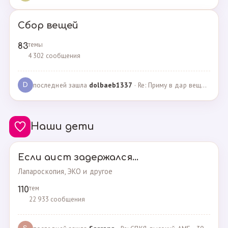
Сбор вещей
темы
83
4 302 сообщения
последней зашла
dolbaeb1337
· Re: Приму в дар вещи на новорождённую девочку · 13.12.2024
D
Наши дети
Если аист задержался...
Лапароскопия, ЭКО и другое
тем
110
22 933 сообщения