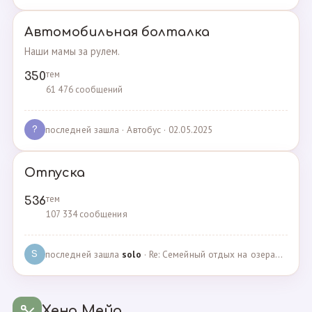
Автомобильная болталка
Наши мамы за рулем.
тем
350
61 476 сообщений
последней зашла
· Автобус · 02.05.2025
?
Отпуска
тем
536
107 334 сообщения
последней зашла
solo
· Re: Семейный отдых на озерах Челябинской области. П… · 04.05.2025
S
Хенд Мейд