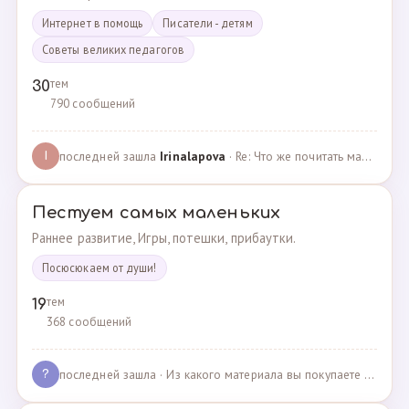
Интернет в помощь
Писатели - детям
Советы великих педагогов
тем
30
790 сообщений
последней зашла
Irinalapova
· Re: Что же почитать маме о правильном воспитании ре? · 23.02.2025
I
Пестуем самых маленьких
Раннее развитие, Игры, потешки, прибаутки.
Посюсюкаем от души!
тем
19
368 сообщений
последней зашла
· Из какого материала вы покупаете одежду для своих д… · 03.05.2025
?