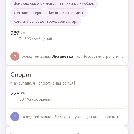
Физиологические причины школьных проблем
Детские лагеря
Научить и проводить!
Крылья Леонардо - городской лагерь
тем
289
31 799 сообщений
последней зашла
Лизаветка
· Re: Посоветуйте репетитора по английскому · 27.11.2024
Л
Спорт
Мама, папа, я - спортивная семья!
тем
226
20 492 сообщения
последней зашла
· Для чего нужно сдавать анализы мочи спортсменам? · 03.05.2025
?