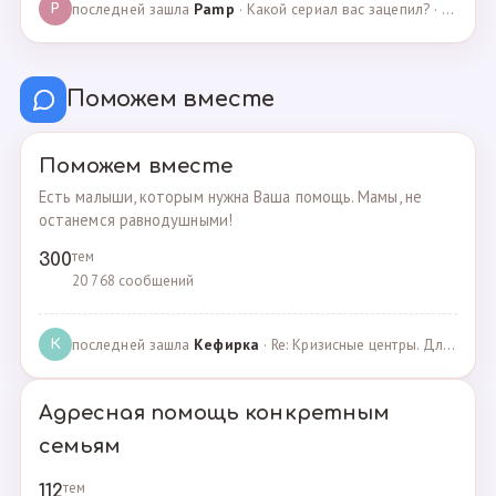
последней зашла
Pamp
· Какой сериал вас зацепил? · 07.05.2025
P
Поможем вместе
Поможем вместе
Есть малыши, которым нужна Ваша помощь. Мамы, не
останемся равнодушными!
тем
300
20 768 сообщений
последней зашла
Кефирка
· Re: Кризисные центры. Для женщин, попавших в трудн… · 06.03.2022
К
Адресная помощь конкретным
семьям
тем
112