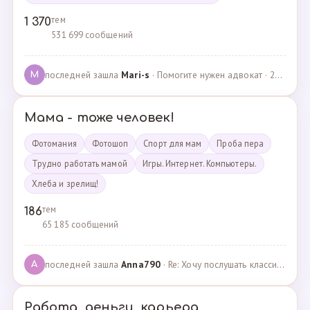
тем
1 370
531 699 сообщений
последней зашла
Mari-s
· Помогите нужен адвокат · 24.04.2025
M
Мама - тоже человек!
Фотомания
Фотошоп
Спорт для мам
Проба пера
Трудно работать мамой
Игры. Интернет. Компьютеры.
Хлеба и зрелищ!
тем
186
65 185 сообщений
последней зашла
Anna790
· Re: Хочу послушать классику · 22.03.2025
A
Работа, деньги, карьера