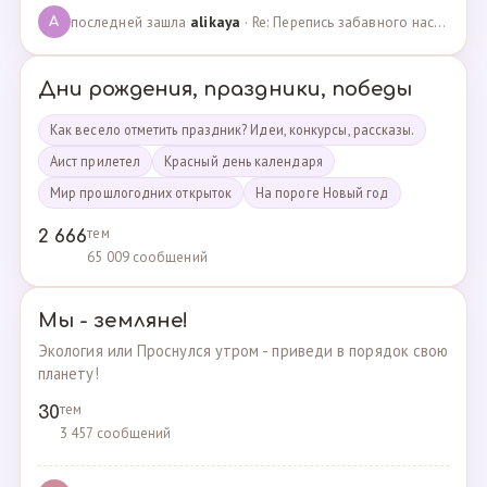
последней зашла
alikaya
· Re: Перепись забавного населения!!! · 09.09.2023
A
Дни рождения, праздники, победы
Как весело отметить праздник? Идеи, конкурсы, рассказы.
Аист прилетел
Красный день календаря
Мир прошлогодних открыток
На пороге Новый год
тем
2 666
65 009 сообщений
Мы - земляне!
Экология или Проснулся утром - приведи в порядок свою
планету!
тем
30
3 457 сообщений