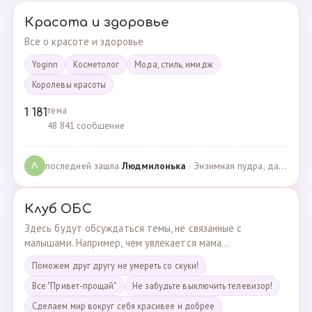
Красота и здоровье
Все о красоте и здоровье
Yoginn
Косметолог
Мода, стиль, имидж
Королевы красоты
тема
1 181
48 841 сообщение
последней зашла
Людмилонькa
· Энзимная пудра, да или нет? · 29.06.2025
Л
Клуб ОБС
Здесь будут обсуждаться темы, не связанные с
малышами. Например, чем увлекается мама...
Поможем друг другу не умереть со скуки!
Все "Привет-прощай"
Не забудьте выключить телевизор!
Сделаем мир вокруг себя красивее и добрее