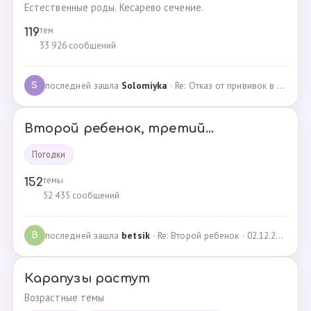
Естественные роды. Кесарево сечение.
тем
119
33 926 сообщений
последней зашла
Solomiyka
· Re: Отказ от прививок в роддоме · 07.05.2022
S
Второй ребенок, третий...
Погодки
темы
152
52 435 сообщений
последней зашла
betsik
· Re: Второй ребенок · 02.12.2023
B
Карапузы растут
Возрастные темы