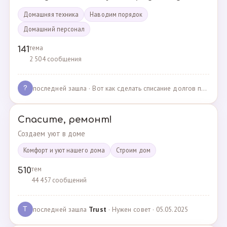
Домашняя техника
Наводим порядок
Домашний персонал
тема
141
2 504 сообщения
последней зашла
· Вот как сделать списание долгов по жкх? · 02.05.2025
?
Спасите, ремонт!
Создаем уют в доме
Комфорт и уют нашего дома
Cтроим дом
тем
510
44 457 сообщений
последней зашла
Trust
· Нужен совет · 05.05.2025
T