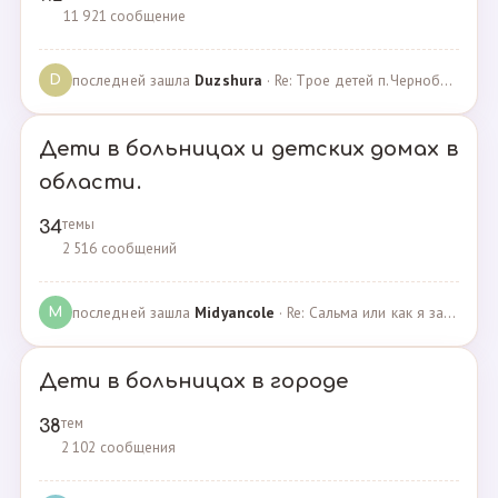
11 921 сообщение
последней зашла
Duzshura
· Re: Трое детей п.Черноборский Чесменский район. · 27.06.2024
D
Дети в больницах и детских домах в
области.
темы
34
2 516 сообщений
последней зашла
Midyancole
· Re: Сальма или как я захотела помочь взросым сиротам · 16.12.2019
M
Дети в больницах в городе
тем
38
2 102 сообщения