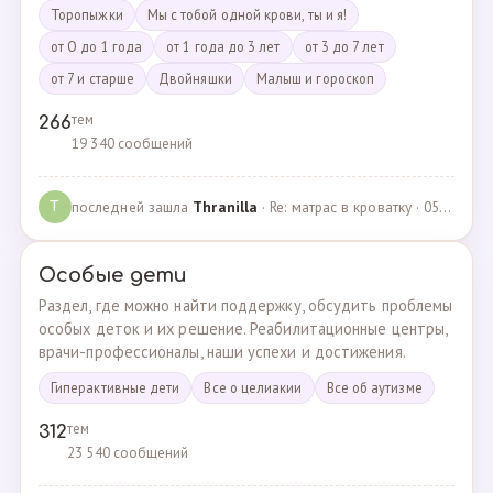
Торопыжки
Мы с тобой одной крови, ты и я!
от О до 1 года
от 1 года до 3 лет
от 3 до 7 лет
от 7 и старше
Двойняшки
Малыш и гороскоп
тем
266
19 340 сообщений
последней зашла
Thranilla
· Re: матрас в кроватку · 05.05.2024
T
Особые дети
Раздел, где можно найти поддержку, обсудить проблемы
особых деток и их решение. Реабилитационные центры,
врачи-профессионалы, наши успехи и достижения.
Гиперактивные дети
Все о целиакии
Все об аутизме
тем
312
23 540 сообщений