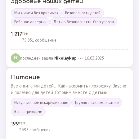
Здоровье наших детей
Мы живем без прививок
Безопасность детей
Ребенок аллергик
Дети в безопасности. Стоп угроза
тем
1 217
75 851 сообщение
последней зашла
NikolayNup
· - · 16.03.2025
N
Питание
Все о питании детей... Как накормить плохоежку. Вкусно
и полезно для детей. Готовим вместе с детьми.
Искуственное вскармливание
Грудное вскармливание
Все о прикорме
тем
199
7 693 сообщения