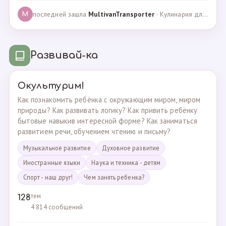
последней зашла
MultivanTransporter
· Кулинария для более старших · 24.10.2024
M
Развивай-ка
Окультурим!
Как познакомить ребёнка с окружающим миром, миром
природы? Как развивать логику? Как привить ребёнку
бытовые навыкив интересной форме? Как заниматься
развитием речи, обучением чтению и письму?
Музыкальное развитие
Духовное развитие
Иностранные языки
Наука и техника - детям
Спорт - наш друг!
Чем занять ребенка?
тем
128
4 814 сообщений