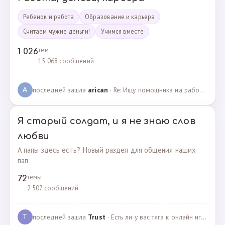
Ребенок и работа
Образование и карьера
Считаем чужие деньги!
Учимся вместе
тем
1 026
15 068 сообщений
последней зашла
arican
· Re: Ищу помощника на работе · 14.01.2025
A
Я старый солдат, и я не знаю слов
любви
А папы здесь есть? Новый раздел для общения наших
пап
темы
72
2 507 сообщений
последней зашла
Trust
· Есть ли у вас тяга к онлайн играм? · 02.05.2025
T