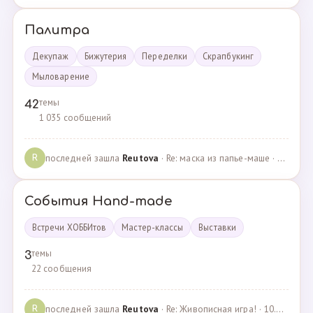
Палитра
Декупаж
Бижутерия
Переделки
Скрапбукинг
Мыловарение
темы
42
1 035 сообщений
последней зашла
Reutova
· Re: маска из папье-маше · 20.12.2022
R
События Hand-made
Встречи ХОББИтов
Мастер-классы
Выставки
темы
3
22 сообщения
последней зашла
Reutova
· Re: Живописная игра! · 10.12.2020
R