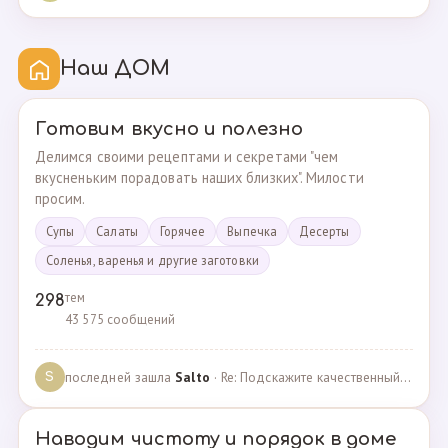
Наш ДОМ
Готовим вкусно и полезно
Делимся своими рецептами и секретами "чем
вкусненьким порадовать наших близких". Милости
просим.
Супы
Cалаты
Горячее
Выпечка
Десерты
Соленья, варенья и другие заготовки
тем
298
43 575 сообщений
последней зашла
Salto
· Re: Подскажите качественный и крепкий капсульный ко… · 01.09.2024
S
Наводим чистоту и порядок в доме