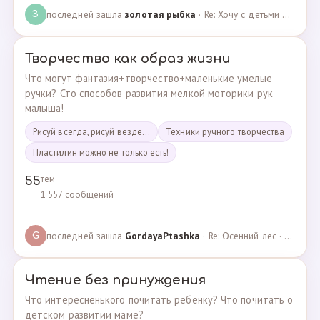
последней зашла
золотая рыбка
· Re: Хочу с детьми поехать на следующей неделе в Сан… · 19.05.2024
З
Творчество как образ жизни
Что могут фантазия+творчество+маленькие умелые
ручки? Сто способов развития мелкой моторики рук
малыша!
Рисуй всегда, рисуй везде...
Техники ручного творчества
Пластилин можно не только есть!
тем
55
1 557 сообщений
последней зашла
GordayaPtashka
· Re: Осенний лес · 05.05.2022
G
Чтение без принуждения
Что интересненького почитать ребёнку? Что почитать о
детском развитии маме?