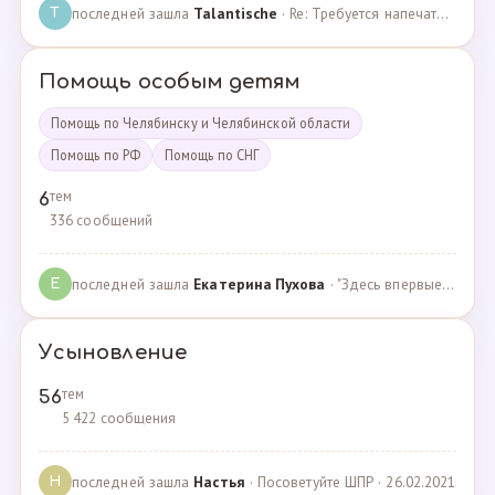
последней зашла
Talantische
· Re: Требуется напечатать бейджики · 09.02.2024
T
Помощь особым детям
Помощь по Челябинску и Челябинской области
Помощь по РФ
Помощь по СНГ
тем
6
336 сообщений
последней зашла
Екатерина Пухова
· "Здесь впервые поверили в моего сына и подарили над… · 09.09.2019
Е
Усыновление
тем
56
5 422 сообщения
последней зашла
Настья
· Посоветуйте ШПР · 26.02.2021
Н