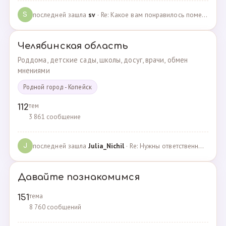
последней зашла
sv
· Re: Какое вам понравилось помещения для проведения … · 07.05.2025
S
Челябинская область
Роддома, детские сады, школы, досуг, врачи, обмен
мнениями
Родной город - Копейск
тем
112
3 861 сообщение
последней зашла
Julia_Nichil
· Re: Нужны ответственные и любящие детей сотрудники … · 22.07.2024
J
Давайте познакомимся
тема
151
8 760 сообщений