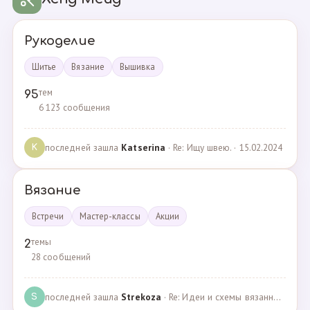
Рукоделие
Шитье
Вязание
Вышивка
тем
95
6 123 сообщения
последней зашла
Katserina
· Re: Ищу швею. · 15.02.2024
K
Вязание
Встречи
Мастер-классы
Акции
темы
2
28 сообщений
последней зашла
Strekoza
· Re: Идеи и схемы вязанных шариков · 16.12.2020
S