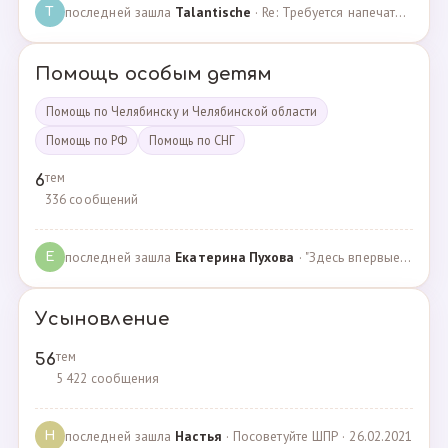
последней зашла
Talantische
· Re: Требуется напечатать бейджики · 09.02.2024
T
Помощь особым детям
Помощь по Челябинску и Челябинской области
Помощь по РФ
Помощь по СНГ
тем
6
336 сообщений
последней зашла
Екатерина Пухова
· "Здесь впервые поверили в моего сына и подарили над… · 09.09.2019
Е
Усыновление
тем
56
5 422 сообщения
последней зашла
Настья
· Посоветуйте ШПР · 26.02.2021
Н