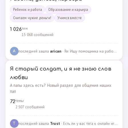
Ребенок и работа
Образование и карьера
Считаем чужие деньги!
Учимся вместе
тем
1 026
15 068 сообщений
последней зашла
arican
· Re: Ищу помощника на работе · 14.01.2025
A
Я старый солдат, и я не знаю слов
любви
А папы здесь есть? Новый раздел для общения наших
пап
темы
72
2 507 сообщений
последней зашла
Trust
· Есть ли у вас тяга к онлайн играм? · 02.05.2025
T