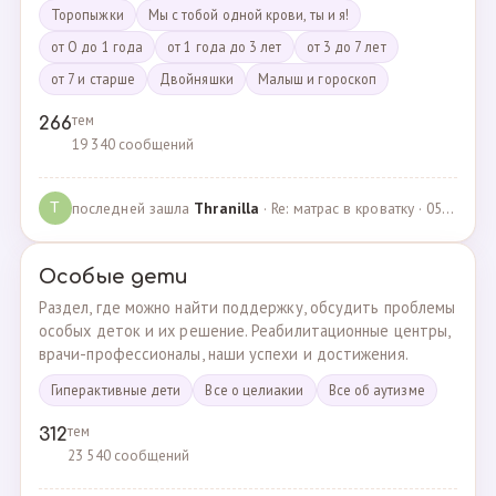
Торопыжки
Мы с тобой одной крови, ты и я!
от О до 1 года
от 1 года до 3 лет
от 3 до 7 лет
от 7 и старше
Двойняшки
Малыш и гороскоп
тем
266
19 340 сообщений
последней зашла
Thranilla
· Re: матрас в кроватку · 05.05.2024
T
Особые дети
Раздел, где можно найти поддержку, обсудить проблемы
особых деток и их решение. Реабилитационные центры,
врачи-профессионалы, наши успехи и достижения.
Гиперактивные дети
Все о целиакии
Все об аутизме
тем
312
23 540 сообщений