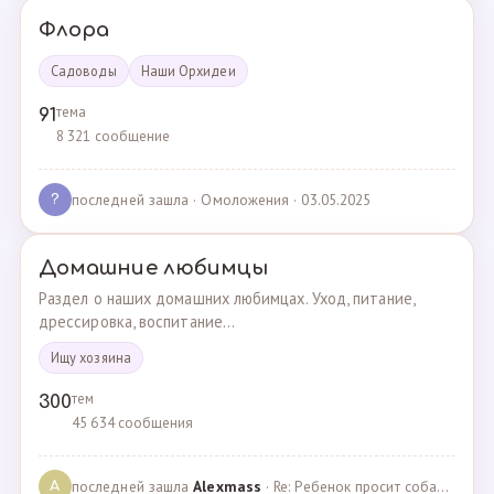
Флора
Садоводы
Наши Орхидеи
тема
91
8 321 сообщение
последней зашла
· Омоложения · 03.05.2025
?
Домашние любимцы
Раздел о наших домашних любимцах. Уход, питание,
дрессировка, воспитание...
Ищу хозяина
тем
300
45 634 сообщения
последней зашла
Alexmass
· Re: Ребенок просит собаку, посоветуйте какую породу… · 30.03.2025
A