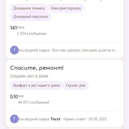
Домашняя техника
Наводим порядок
Домашний персонал
тема
141
2 504 сообщения
последней зашла
· Вот как сделать списание долгов по жкх? · 02.05.2025
?
Спасите, ремонт!
Создаем уют в доме
Комфорт и уют нашего дома
Cтроим дом
тем
510
44 457 сообщений
последней зашла
Trust
· Нужен совет · 05.05.2025
T