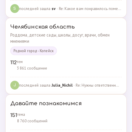
последней зашла
sv
· Re: Какое вам понравилось помещения для проведения … · 07.05.2025
S
Челябинская область
Роддома, детские сады, школы, досуг, врачи, обмен
мнениями
Родной город - Копейск
тем
112
3 861 сообщение
последней зашла
Julia_Nichil
· Re: Нужны ответственные и любящие детей сотрудники … · 22.07.2024
J
Давайте познакомимся
тема
151
8 760 сообщений