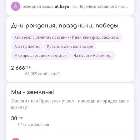
последней зашла
alikaya
· Re: Перепись забавного населения!!! · 09.09.2023
A
Дни рождения, праздники, победы
Как весело отметить праздник? Идеи, конкурсы, рассказы.
Аист прилетел
Красный день календаря
Мир прошлогодних открыток
На пороге Новый год
тем
2 666
65 009 сообщений
Мы - земляне!
Экология или Проснулся утром - приведи в порядок свою
планету!
тем
30
3 457 сообщений