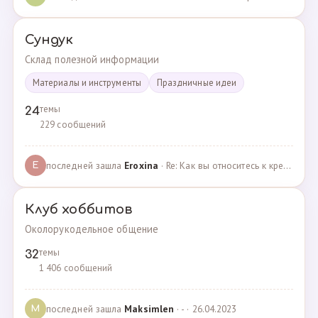
Сундук
Склад полезной информации
Материалы и инструменты
Праздничные идеи
темы
24
229 сообщений
последней зашла
Eroxina
· Re: Как вы относитесь к кредитам? · 06.04.2025
E
Клуб хоббитов
Околорукодельное общение
темы
32
1 406 сообщений
последней зашла
Maksimlen
· - · 26.04.2023
M