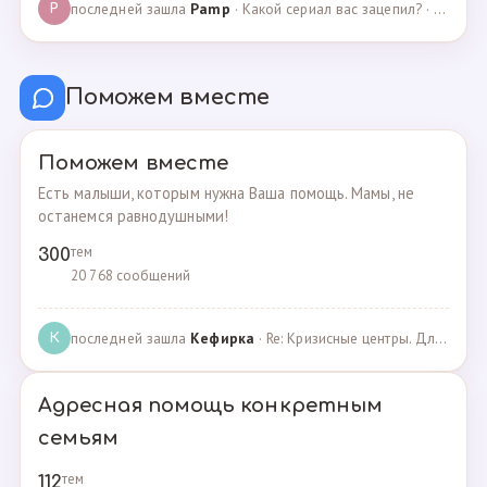
последней зашла
Pamp
· Какой сериал вас зацепил? · 07.05.2025
P
Поможем вместе
Поможем вместе
Есть малыши, которым нужна Ваша помощь. Мамы, не
останемся равнодушными!
тем
300
20 768 сообщений
последней зашла
Кефирка
· Re: Кризисные центры. Для женщин, попавших в трудн… · 06.03.2022
К
Адресная помощь конкретным
семьям
тем
112