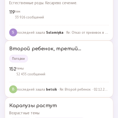
Естественные роды. Кесарево сечение.
тем
119
33 926 сообщений
последней зашла
Solomiyka
· Re: Отказ от прививок в роддоме · 07.05.2022
S
Второй ребенок, третий...
Погодки
темы
152
52 435 сообщений
последней зашла
betsik
· Re: Второй ребенок · 02.12.2023
B
Карапузы растут
Возрастные темы