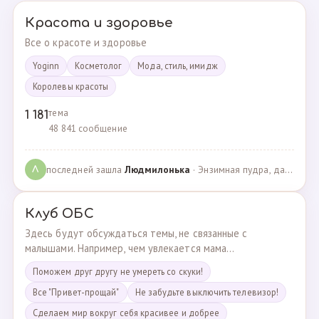
Красота и здоровье
Все о красоте и здоровье
Yoginn
Косметолог
Мода, стиль, имидж
Королевы красоты
тема
1 181
48 841 сообщение
последней зашла
Людмилонькa
· Энзимная пудра, да или нет? · 29.06.2025
Л
Клуб ОБС
Здесь будут обсуждаться темы, не связанные с
малышами. Например, чем увлекается мама...
Поможем друг другу не умереть со скуки!
Все "Привет-прощай"
Не забудьте выключить телевизор!
Сделаем мир вокруг себя красивее и добрее