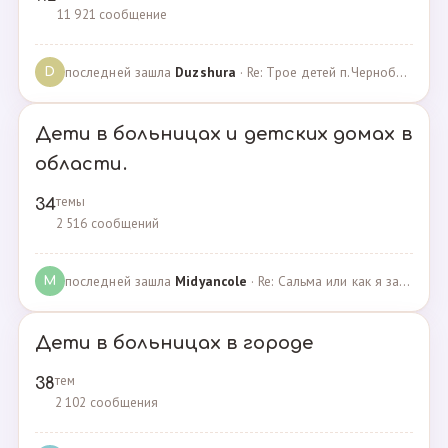
11 921 сообщение
последней зашла
Duzshura
· Re: Трое детей п.Черноборский Чесменский район. · 27.06.2024
D
Дети в больницах и детских домах в
области.
темы
34
2 516 сообщений
последней зашла
Midyancole
· Re: Сальма или как я захотела помочь взросым сиротам · 16.12.2019
M
Дети в больницах в городе
тем
38
2 102 сообщения