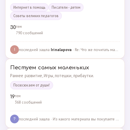
Интернет в помощь
Писатели - детям
Советы великих педагогов
тем
30
790 сообщений
последней зашла
Irinalapova
· Re: Что же почитать маме о правильном воспитании ре? · 23.02.2025
I
Пестуем самых маленьких
Раннее развитие, Игры, потешки, прибаутки.
Посюсюкаем от души!
тем
19
368 сообщений
последней зашла
· Из какого материала вы покупаете одежду для своих д… · 03.05.2025
?