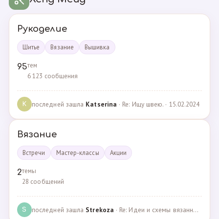
Рукоделие
Шитье
Вязание
Вышивка
тем
95
6 123 сообщения
последней зашла
Katserina
· Re: Ищу швею. · 15.02.2024
K
Вязание
Встречи
Мастер-классы
Акции
темы
2
28 сообщений
последней зашла
Strekoza
· Re: Идеи и схемы вязанных шариков · 16.12.2020
S