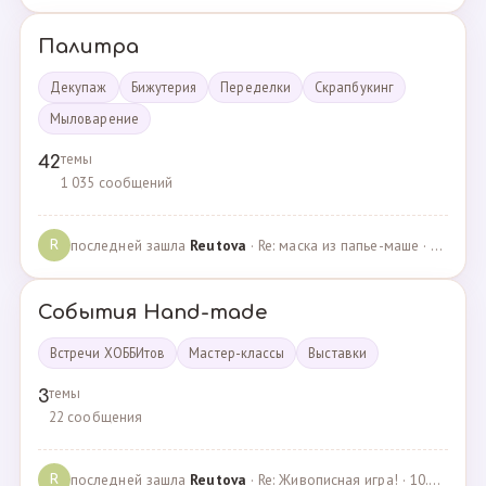
Палитра
Декупаж
Бижутерия
Переделки
Скрапбукинг
Мыловарение
темы
42
1 035 сообщений
последней зашла
Reutova
· Re: маска из папье-маше · 20.12.2022
R
События Hand-made
Встречи ХОББИтов
Мастер-классы
Выставки
темы
3
22 сообщения
последней зашла
Reutova
· Re: Живописная игра! · 10.12.2020
R