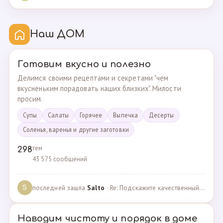
Наш ДОМ
Готовим вкусно и полезно
Делимся своими рецептами и секретами "чем
вкусненьким порадовать наших близких". Милости
просим.
Супы
Cалаты
Горячее
Выпечка
Десерты
Соленья, варенья и другие заготовки
тем
298
43 575 сообщений
последней зашла
Salto
· Re: Подскажите качественный и крепкий капсульный ко… · 01.09.2024
S
Наводим чистоту и порядок в доме