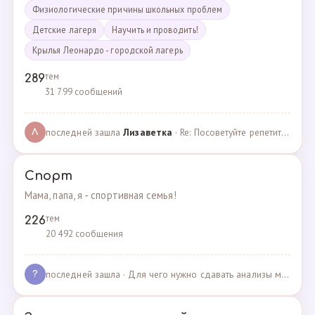
Физиологические причины школьных проблем
Детские лагеря
Научить и проводить!
Крылья Леонардо - городской лагерь
тем
289
31 799 сообщений
последней зашла
Лизаветка
· Re: Посоветуйте репетитора по английскому · 27.11.2024
Л
Спорт
Мама, папа, я - спортивная семья!
тем
226
20 492 сообщения
последней зашла
· Для чего нужно сдавать анализы мочи спортсменам? · 03.05.2025
?