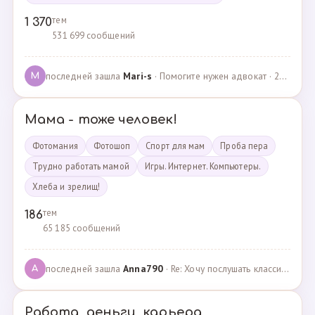
тем
1 370
531 699 сообщений
последней зашла
Mari-s
· Помогите нужен адвокат · 24.04.2025
M
Мама - тоже человек!
Фотомания
Фотошоп
Спорт для мам
Проба пера
Трудно работать мамой
Игры. Интернет. Компьютеры.
Хлеба и зрелищ!
тем
186
65 185 сообщений
последней зашла
Anna790
· Re: Хочу послушать классику · 22.03.2025
A
Работа, деньги, карьера