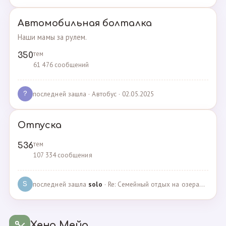
Автомобильная болталка
Наши мамы за рулем.
тем
350
61 476 сообщений
последней зашла
· Автобус · 02.05.2025
?
Отпуска
тем
536
107 334 сообщения
последней зашла
solo
· Re: Семейный отдых на озерах Челябинской области. П… · 04.05.2025
S
Хенд Мейд