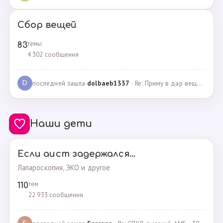
Сбор вещей
темы
83
4 302 сообщения
последней зашла
dolbaeb1337
· Re: Приму в дар вещи на новорождённую девочку · 13.12.2024
D
Наши дети
Если аист задержался...
Лапароскопия, ЭКО и другое
тем
110
22 933 сообщения