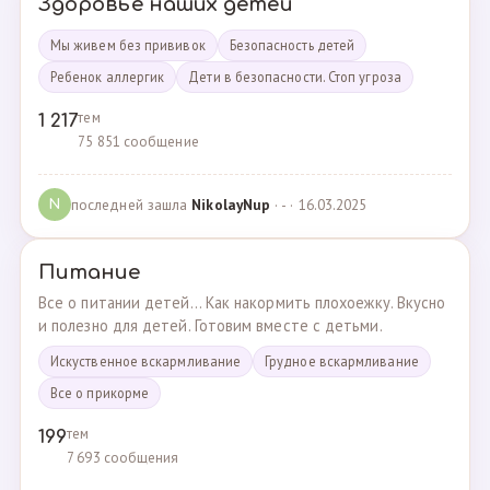
Здоровье наших детей
Мы живем без прививок
Безопасность детей
Ребенок аллергик
Дети в безопасности. Стоп угроза
тем
1 217
75 851 сообщение
последней зашла
NikolayNup
· - · 16.03.2025
N
Питание
Все о питании детей... Как накормить плохоежку. Вкусно
и полезно для детей. Готовим вместе с детьми.
Искуственное вскармливание
Грудное вскармливание
Все о прикорме
тем
199
7 693 сообщения