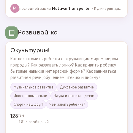
последней зашла
MultivanTransporter
· Кулинария для более старших · 24.10.2024
M
Развивай-ка
Окультурим!
Как познакомить ребёнка с окружающим миром, миром
природы? Как развивать логику? Как привить ребёнку
бытовые навыкив интересной форме? Как заниматься
развитием речи, обучением чтению и письму?
Музыкальное развитие
Духовное развитие
Иностранные языки
Наука и техника - детям
Спорт - наш друг!
Чем занять ребенка?
тем
128
4 814 сообщений