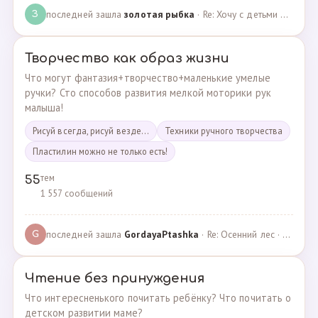
последней зашла
золотая рыбка
· Re: Хочу с детьми поехать на следующей неделе в Сан… · 19.05.2024
З
Творчество как образ жизни
Что могут фантазия+творчество+маленькие умелые
ручки? Сто способов развития мелкой моторики рук
малыша!
Рисуй всегда, рисуй везде...
Техники ручного творчества
Пластилин можно не только есть!
тем
55
1 557 сообщений
последней зашла
GordayaPtashka
· Re: Осенний лес · 05.05.2022
G
Чтение без принуждения
Что интересненького почитать ребёнку? Что почитать о
детском развитии маме?