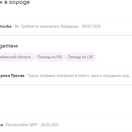
х в городе
tische
· Re: Требуется напечатать бейджики · 09.02.2024
детям
лябинской области
Помощь по РФ
Помощь по СНГ
ерина Пухова
· "Здесь впервые поверили в моего сына и подарили над… 
ья
· Посоветуйте ШПР · 26.02.2021