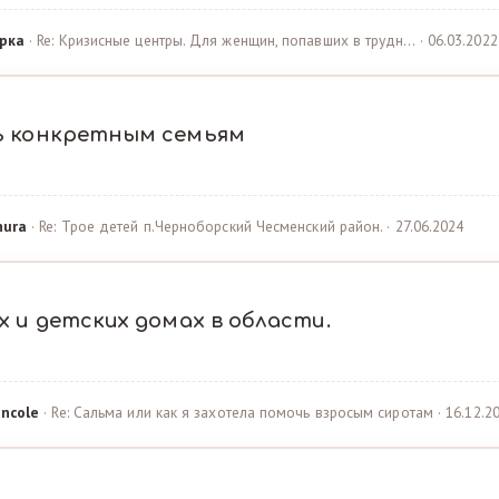
рка
· Re: Кризисные центры. Для женщин, попавших в трудн… · 06.03.2022
ь конкретным семьям
hura
· Re: Трое детей п.Черноборский Чесменский район. · 27.06.2024
 и детских домах в области.
ncole
· Re: Сальма или как я захотела помочь взросым сиротам · 16.12.2