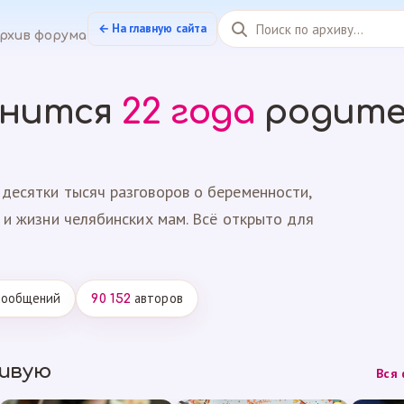
← На главную сайта
рхив форума
анится
22 года
родите
десятки тысяч разговоров о беременности,
 и жизни челябинских мам. Всё открыто для
ообщений
авторов
90 152
живую
Вся 