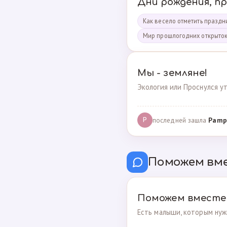
Дни рождения, п
Как весело отметить праздни
Мир прошлогодних открыто
Мы - земляне!
Экология или Проснулся ут
последней зашла
Pamp
P
Поможем вм
Поможем вместе
Есть малыши, которым нуж