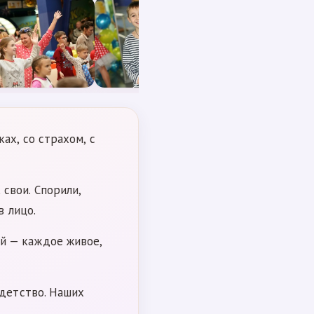
ах, со страхом, с
свои. Спорили,
в лицо.
й — каждое живое,
 детство. Наших