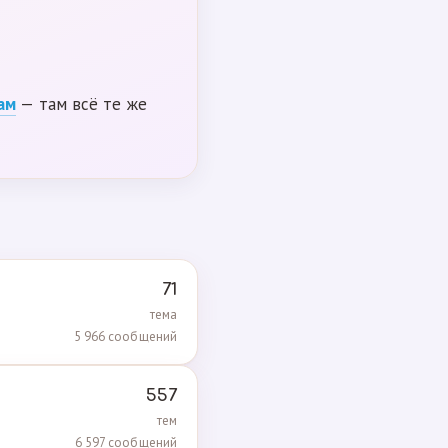
ам
— там всё те же
71
тема
5 966 сообщений
557
тем
6 597 сообщений