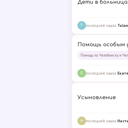
Дети в больница
последней зашла
Talan
T
Помощь особым 
Помощь по Челябинску и Че
последней зашла
Екат
Е
Усыновление
последней зашла
Наст
Н