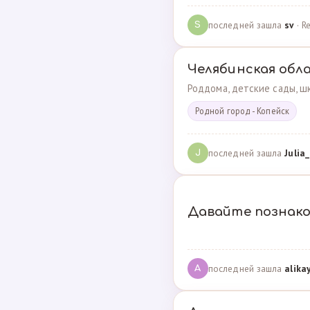
последней зашла
sv
· R
S
Челябинская обл
Роддома, детские сады, шк
Родной город - Копейск
последней зашла
Julia_
J
Давайте познак
последней зашла
alika
A