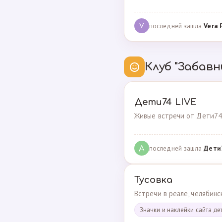
последней зашла
Vera 
V
Клуб "Забавн
Дети74 LIVE
Живые встречи от Дети74
последней зашла
Дeти
Д
Тусовка
Встречи в реале, челябин
Значки и наклейки сайта де