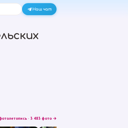
Наш чат
льских
фотолетопись · 3 483 фото →