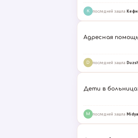
последней зашла
Кефи
К
Адресная помощ
последней зашла
Duzs
D
Дети в больницах
последней зашла
Midya
M