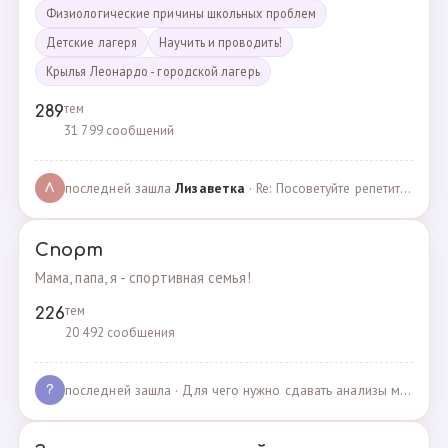
Физиологические причины школьных проблем
Детские лагеря
Научить и проводить!
Крылья Леонардо - городской лагерь
тем
289
31 799 сообщений
последней зашла
Лизаветка
· Re: Посоветуйте репетитора по английскому · 27.11.2024
Л
Спорт
Мама, папа, я - спортивная семья!
тем
226
20 492 сообщения
последней зашла
· Для чего нужно сдавать анализы мочи спортсменам? · 03.05.2025
?