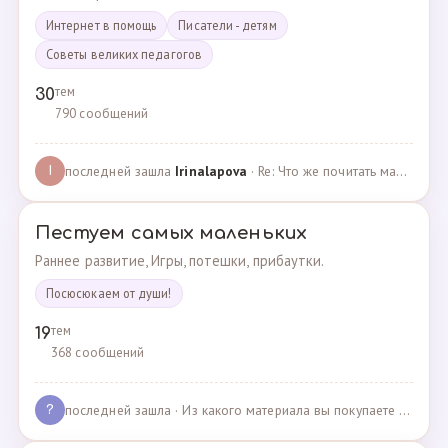
Интернет в помощь
Писатели - детям
Советы великих педагогов
тем
30
790 сообщений
последней зашла
Irinalapova
· Re: Что же почитать маме о правильном воспитании ре? · 23.02.2025
I
Пестуем самых маленьких
Раннее развитие, Игры, потешки, прибаутки.
Посюсюкаем от души!
тем
19
368 сообщений
последней зашла
· Из какого материала вы покупаете одежду для своих д… · 03.05.2025
?