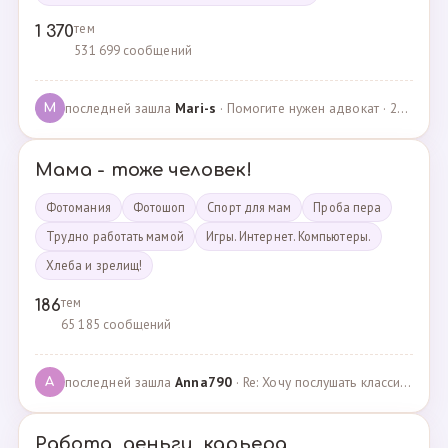
тем
1 370
531 699 сообщений
последней зашла
Mari-s
· Помогите нужен адвокат · 24.04.2025
M
Мама - тоже человек!
Фотомания
Фотошоп
Спорт для мам
Проба пера
Трудно работать мамой
Игры. Интернет. Компьютеры.
Хлеба и зрелищ!
тем
186
65 185 сообщений
последней зашла
Anna790
· Re: Хочу послушать классику · 22.03.2025
A
Работа, деньги, карьера