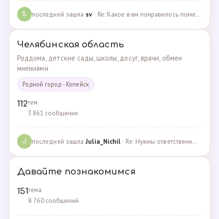
последней зашла
sv
· Re: Какое вам понравилось помещения для проведения … · 07.05.2025
S
Челябинская область
Роддома, детские сады, школы, досуг, врачи, обмен
мнениями
Родной город - Копейск
тем
112
3 861 сообщение
последней зашла
Julia_Nichil
· Re: Нужны ответственные и любящие детей сотрудники … · 22.07.2024
J
Давайте познакомимся
тема
151
8 760 сообщений