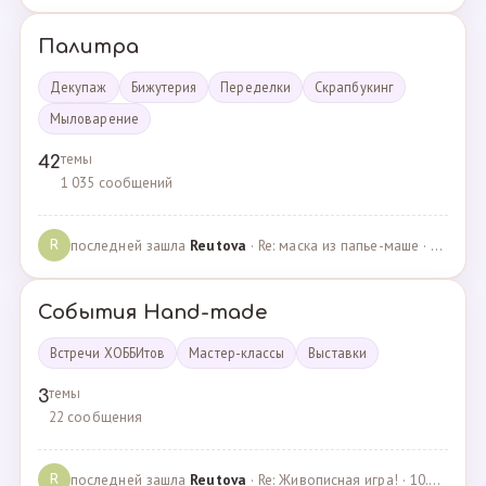
Палитра
Декупаж
Бижутерия
Переделки
Скрапбукинг
Мыловарение
темы
42
1 035 сообщений
последней зашла
Reutova
· Re: маска из папье-маше · 20.12.2022
R
События Hand-made
Встречи ХОББИтов
Мастер-классы
Выставки
темы
3
22 сообщения
последней зашла
Reutova
· Re: Живописная игра! · 10.12.2020
R