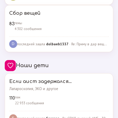
Сбор вещей
темы
83
4 302 сообщения
последней зашла
dolbaeb1337
· Re: Приму в дар вещи на новорождённую девочку · 13.12.2024
D
Наши дети
Если аист задержался...
Лапароскопия, ЭКО и другое
тем
110
22 933 сообщения