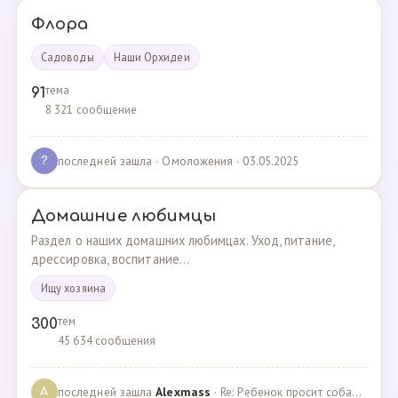
Флора
Садоводы
Наши Орхидеи
тема
91
8 321 сообщение
последней зашла
· Омоложения · 03.05.2025
?
Домашние любимцы
Раздел о наших домашних любимцах. Уход, питание,
дрессировка, воспитание...
Ищу хозяина
тем
300
45 634 сообщения
последней зашла
Alexmass
· Re: Ребенок просит собаку, посоветуйте какую породу… · 30.03.2025
A