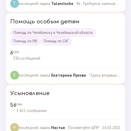
последней зашла
Talantische
· Re: Требуется напечатать бейджики · 09.02.2024
T
Помощь особым детям
Помощь по Челябинску и Челябинской области
Помощь по РФ
Помощь по СНГ
тем
6
336 сообщений
последней зашла
Екатерина Пухова
· "Здесь впервые поверили в моего сына и подарили над… · 09.09.2019
Е
Усыновление
тем
56
5 422 сообщения
последней зашла
Настья
· Посоветуйте ШПР · 26.02.2021
Н