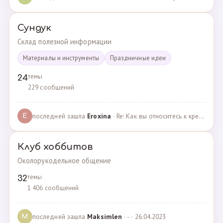
Сундук
Склад полезной информации
Материалы и инструменты
Праздничные идеи
темы
24
229 сообщений
последней зашла
Eroxina
· Re: Как вы относитесь к кредитам? · 06.04.2025
E
Клуб хоббитов
Околорукодельное общение
темы
32
1 406 сообщений
последней зашла
Maksimlen
· - · 26.04.2023
M