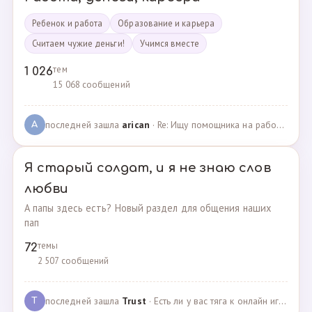
Ребенок и работа
Образование и карьера
Считаем чужие деньги!
Учимся вместе
тем
1 026
15 068 сообщений
последней зашла
arican
· Re: Ищу помощника на работе · 14.01.2025
A
Я старый солдат, и я не знаю слов
любви
А папы здесь есть? Новый раздел для общения наших
пап
темы
72
2 507 сообщений
последней зашла
Trust
· Есть ли у вас тяга к онлайн играм? · 02.05.2025
T