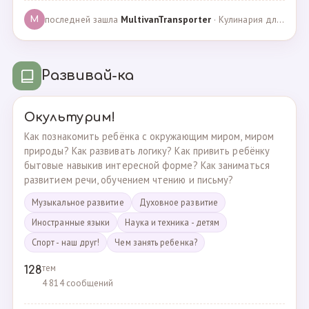
последней зашла
MultivanTransporter
· Кулинария для более старших · 24.10.2024
M
Развивай-ка
Окультурим!
Как познакомить ребёнка с окружающим миром, миром
природы? Как развивать логику? Как привить ребёнку
бытовые навыкив интересной форме? Как заниматься
развитием речи, обучением чтению и письму?
Музыкальное развитие
Духовное развитие
Иностранные языки
Наука и техника - детям
Спорт - наш друг!
Чем занять ребенка?
тем
128
4 814 сообщений