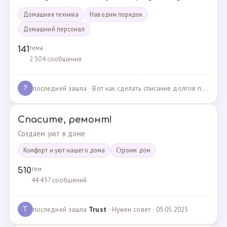
Домашняя техника
Наводим порядок
Домашний персонал
тема
141
2 504 сообщения
последней зашла
· Вот как сделать списание долгов по жкх? · 02.05.2025
?
Спасите, ремонт!
Создаем уют в доме
Комфорт и уют нашего дома
Cтроим дом
тем
510
44 457 сообщений
последней зашла
Trust
· Нужен совет · 05.05.2025
T