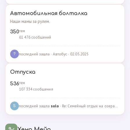
Автомобильная болталка
Наши мамы за рулем.
тем
350
61 476 сообщений
последней зашла
· Автобус · 02.05.2025
?
Отпуска
тем
536
107 334 сообщения
последней зашла
solo
· Re: Семейный отдых на озерах Челябинской области. П… · 04.05.2025
S
Хенд Мейд