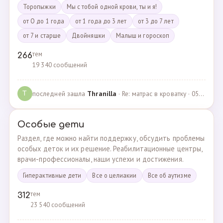
Торопыжки
Мы с тобой одной крови, ты и я!
от О до 1 года
от 1 года до 3 лет
от 3 до 7 лет
от 7 и старше
Двойняшки
Малыш и гороскоп
тем
266
19 340 сообщений
последней зашла
Thranilla
· Re: матрас в кроватку · 05.05.2024
T
Особые дети
Раздел, где можно найти поддержку, обсудить проблемы
особых деток и их решение. Реабилитационные центры,
врачи-профессионалы, наши успехи и достижения.
Гиперактивные дети
Все о целиакии
Все об аутизме
тем
312
23 540 сообщений