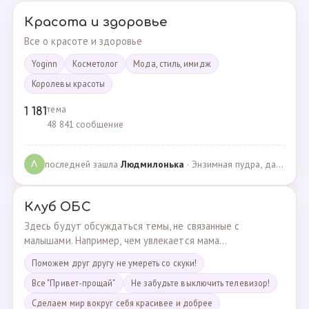
Красота и здоровье
Все о красоте и здоровье
Yoginn
Косметолог
Мода, стиль, имидж
Королевы красоты
тема
1 181
48 841 сообщение
последней зашла
Людмилонькa
· Энзимная пудра, да или нет? · 29.06.2025
Л
Клуб ОБС
Здесь будут обсуждаться темы, не связанные с
малышами. Например, чем увлекается мама...
Поможем друг другу не умереть со скуки!
Все "Привет-прощай"
Не забудьте выключить телевизор!
Сделаем мир вокруг себя красивее и добрее