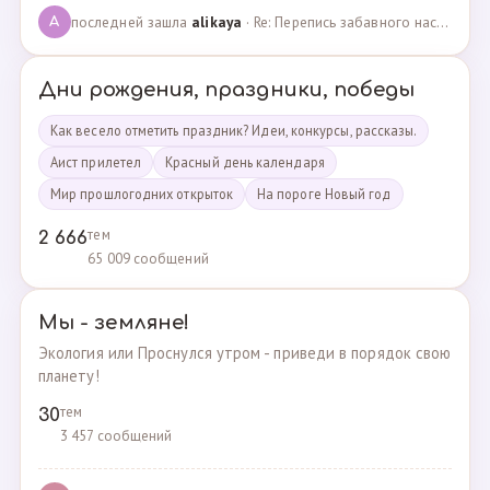
последней зашла
alikaya
· Re: Перепись забавного населения!!! · 09.09.2023
A
Дни рождения, праздники, победы
Как весело отметить праздник? Идеи, конкурсы, рассказы.
Аист прилетел
Красный день календаря
Мир прошлогодних открыток
На пороге Новый год
тем
2 666
65 009 сообщений
Мы - земляне!
Экология или Проснулся утром - приведи в порядок свою
планету!
тем
30
3 457 сообщений