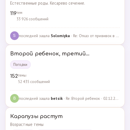
Естественные роды. Кесарево сечение.
тем
119
33 926 сообщений
последней зашла
Solomiyka
· Re: Отказ от прививок в роддоме · 07.05.2022
S
Второй ребенок, третий...
Погодки
темы
152
52 435 сообщений
последней зашла
betsik
· Re: Второй ребенок · 02.12.2023
B
Карапузы растут
Возрастные темы