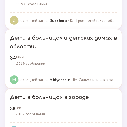
11 921 сообщение
последней зашла
Duzshura
· Re: Трое детей п.Черноборский Чесменский район. · 27.06.2024
D
Дети в больницах и детских домах в
области.
темы
34
2 516 сообщений
последней зашла
Midyancole
· Re: Сальма или как я захотела помочь взросым сиротам · 16.12.2019
M
Дети в больницах в городе
тем
38
2 102 сообщения