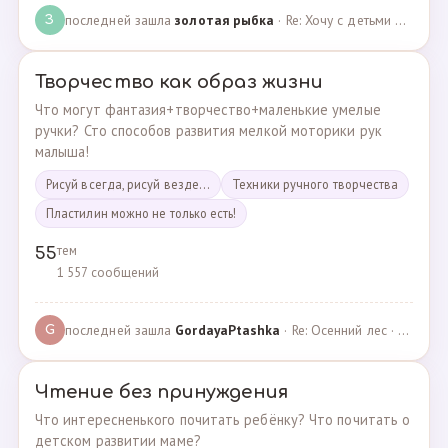
последней зашла
золотая рыбка
· Re: Хочу с детьми поехать на следующей неделе в Сан… · 19.05.2024
З
Творчество как образ жизни
Что могут фантазия+творчество+маленькие умелые
ручки? Сто способов развития мелкой моторики рук
малыша!
Рисуй всегда, рисуй везде...
Техники ручного творчества
Пластилин можно не только есть!
тем
55
1 557 сообщений
последней зашла
GordayaPtashka
· Re: Осенний лес · 05.05.2022
G
Чтение без принуждения
Что интересненького почитать ребёнку? Что почитать о
детском развитии маме?