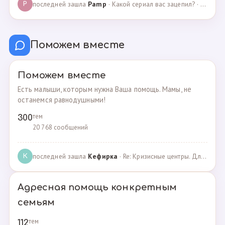
последней зашла
Pamp
· Какой сериал вас зацепил? · 07.05.2025
P
Поможем вместе
Поможем вместе
Есть малыши, которым нужна Ваша помощь. Мамы, не
останемся равнодушными!
тем
300
20 768 сообщений
последней зашла
Кефирка
· Re: Кризисные центры. Для женщин, попавших в трудн… · 06.03.2022
К
Адресная помощь конкретным
семьям
тем
112