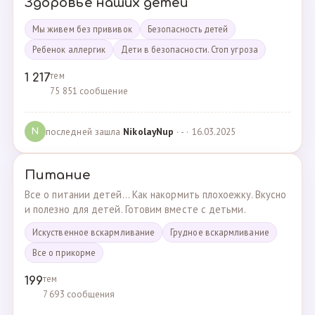
Здоровье наших детей
Мы живем без прививок
Безопасность детей
Ребенок аллергик
Дети в безопасности. Стоп угроза
тем
1 217
75 851 сообщение
последней зашла
NikolayNup
· - · 16.03.2025
N
Питание
Все о питании детей... Как накормить плохоежку. Вкусно
и полезно для детей. Готовим вместе с детьми.
Искуственное вскармливание
Грудное вскармливание
Все о прикорме
тем
199
7 693 сообщения