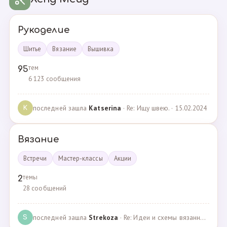
Рукоделие
Шитье
Вязание
Вышивка
тем
95
6 123 сообщения
последней зашла
Katserina
· Re: Ищу швею. · 15.02.2024
K
Вязание
Встречи
Мастер-классы
Акции
темы
2
28 сообщений
последней зашла
Strekoza
· Re: Идеи и схемы вязанных шариков · 16.12.2020
S