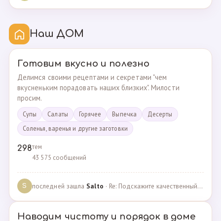
Наш ДОМ
Готовим вкусно и полезно
Делимся своими рецептами и секретами "чем
вкусненьким порадовать наших близких". Милости
просим.
Супы
Cалаты
Горячее
Выпечка
Десерты
Соленья, варенья и другие заготовки
тем
298
43 575 сообщений
последней зашла
Salto
· Re: Подскажите качественный и крепкий капсульный ко… · 01.09.2024
S
Наводим чистоту и порядок в доме