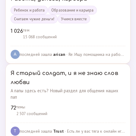
Ребенок и работа
Образование и карьера
Считаем чужие деньги!
Учимся вместе
тем
1 026
15 068 сообщений
последней зашла
arican
· Re: Ищу помощника на работе · 14.01.2025
A
Я старый солдат, и я не знаю слов
любви
А папы здесь есть? Новый раздел для общения наших
пап
темы
72
2 507 сообщений
последней зашла
Trust
· Есть ли у вас тяга к онлайн играм? · 02.05.2025
T