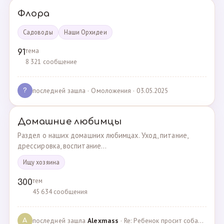
Флора
Садоводы
Наши Орхидеи
тема
91
8 321 сообщение
последней зашла
· Омоложения · 03.05.2025
?
Домашние любимцы
Раздел о наших домашних любимцах. Уход, питание,
дрессировка, воспитание...
Ищу хозяина
тем
300
45 634 сообщения
последней зашла
Alexmass
· Re: Ребенок просит собаку, посоветуйте какую породу… · 30.03.2025
A