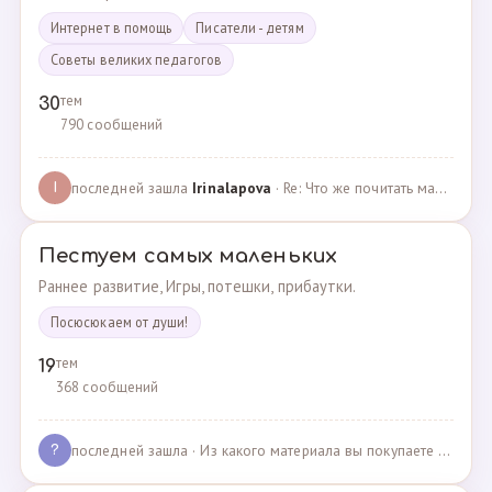
Интернет в помощь
Писатели - детям
Советы великих педагогов
тем
30
790 сообщений
последней зашла
Irinalapova
· Re: Что же почитать маме о правильном воспитании ре? · 23.02.2025
I
Пестуем самых маленьких
Раннее развитие, Игры, потешки, прибаутки.
Посюсюкаем от души!
тем
19
368 сообщений
последней зашла
· Из какого материала вы покупаете одежду для своих д… · 03.05.2025
?