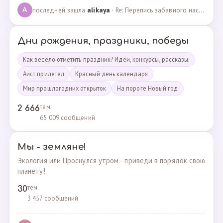
последней зашла
alikaya
· Re: Перепись забавного населения!!! · 09.09.2023
A
Дни рождения, праздники, победы
Как весело отметить праздник? Идеи, конкурсы, рассказы.
Аист прилетел
Красный день календаря
Мир прошлогодних открыток
На пороге Новый год
тем
2 666
65 009 сообщений
Мы - земляне!
Экология или Проснулся утром - приведи в порядок свою
планету!
тем
30
3 457 сообщений