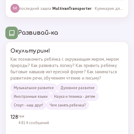
последней зашла
MultivanTransporter
· Кулинария для более старших · 24.10.2024
M
Развивай-ка
Окультурим!
Как познакомить ребёнка с окружающим миром, миром
природы? Как развивать логику? Как привить ребёнку
бытовые навыкив интересной форме? Как заниматься
развитием речи, обучением чтению и письму?
Музыкальное развитие
Духовное развитие
Иностранные языки
Наука и техника - детям
Спорт - наш друг!
Чем занять ребенка?
тем
128
4 814 сообщений