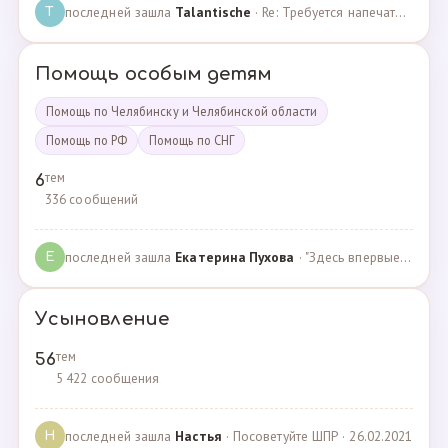
последней зашла
Talantische
· Re: Требуется напечатать бейджики · 09.02.2024
T
Помощь особым детям
Помощь по Челябинску и Челябинской области
Помощь по РФ
Помощь по СНГ
тем
6
336 сообщений
последней зашла
Екатерина Пухова
· "Здесь впервые поверили в моего сына и подарили над… · 09.09.2019
Е
Усыновление
тем
56
5 422 сообщения
последней зашла
Настья
· Посоветуйте ШПР · 26.02.2021
Н