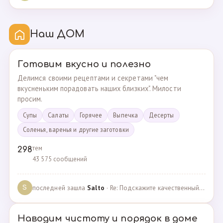
Наш ДОМ
Готовим вкусно и полезно
Делимся своими рецептами и секретами "чем
вкусненьким порадовать наших близких". Милости
просим.
Супы
Cалаты
Горячее
Выпечка
Десерты
Соленья, варенья и другие заготовки
тем
298
43 575 сообщений
последней зашла
Salto
· Re: Подскажите качественный и крепкий капсульный ко… · 01.09.2024
S
Наводим чистоту и порядок в доме