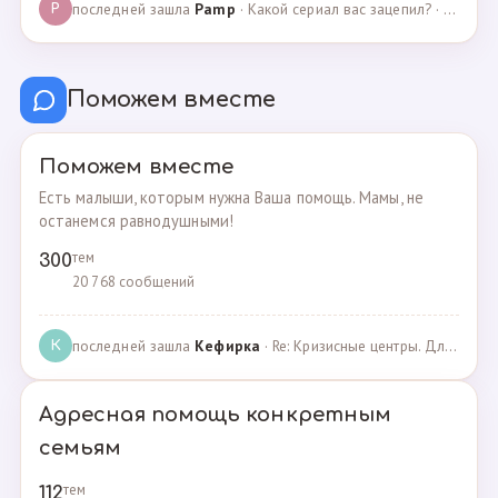
последней зашла
Pamp
· Какой сериал вас зацепил? · 07.05.2025
P
Поможем вместе
Поможем вместе
Есть малыши, которым нужна Ваша помощь. Мамы, не
останемся равнодушными!
тем
300
20 768 сообщений
последней зашла
Кефирка
· Re: Кризисные центры. Для женщин, попавших в трудн… · 06.03.2022
К
Адресная помощь конкретным
семьям
тем
112