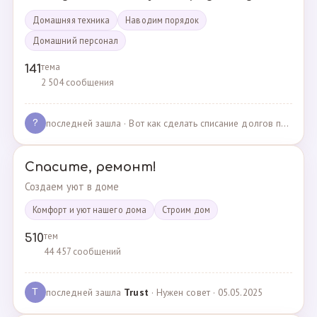
Домашняя техника
Наводим порядок
Домашний персонал
тема
141
2 504 сообщения
последней зашла
· Вот как сделать списание долгов по жкх? · 02.05.2025
?
Спасите, ремонт!
Создаем уют в доме
Комфорт и уют нашего дома
Cтроим дом
тем
510
44 457 сообщений
последней зашла
Trust
· Нужен совет · 05.05.2025
T