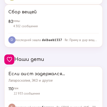
Сбор вещей
темы
83
4 302 сообщения
последней зашла
dolbaeb1337
· Re: Приму в дар вещи на новорождённую девочку · 13.12.2024
D
Наши дети
Если аист задержался...
Лапароскопия, ЭКО и другое
тем
110
22 933 сообщения