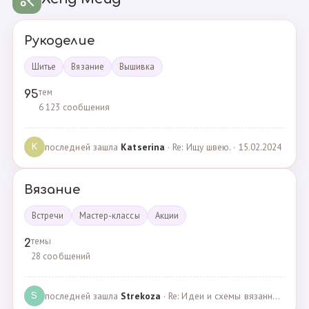
Рукоделие
Шитье
Вязание
Вышивка
тем
95
6 123 сообщения
последней зашла
Katserina
· Re: Ищу швею. · 15.02.2024
K
Вязание
Встречи
Мастер-классы
Акции
темы
2
28 сообщений
последней зашла
Strekoza
· Re: Идеи и схемы вязанных шариков · 16.12.2020
S