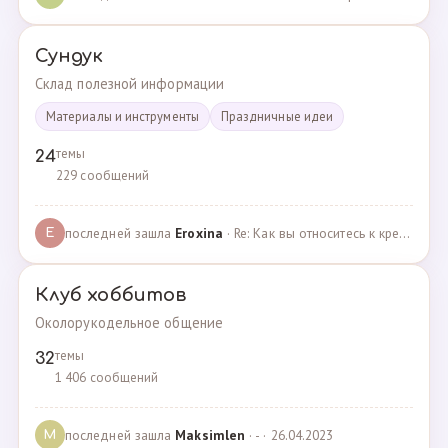
Сундук
Склад полезной информации
Материалы и инструменты
Праздничные идеи
темы
24
229 сообщений
последней зашла
Eroxina
· Re: Как вы относитесь к кредитам? · 06.04.2025
E
Клуб хоббитов
Околорукодельное общение
темы
32
1 406 сообщений
последней зашла
Maksimlen
· - · 26.04.2023
M