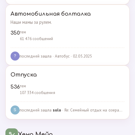
Автомобильная болталка
Наши мамы за рулем.
тем
350
61 476 сообщений
последней зашла
· Автобус · 02.05.2025
?
Отпуска
тем
536
107 334 сообщения
последней зашла
solo
· Re: Семейный отдых на озерах Челябинской области. П… · 04.05.2025
S
Хенд Мейд