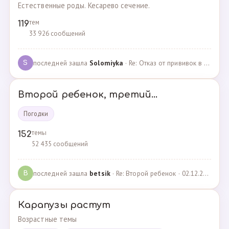
Естественные роды. Кесарево сечение.
тем
119
33 926 сообщений
последней зашла
Solomiyka
· Re: Отказ от прививок в роддоме · 07.05.2022
S
Второй ребенок, третий...
Погодки
темы
152
52 435 сообщений
последней зашла
betsik
· Re: Второй ребенок · 02.12.2023
B
Карапузы растут
Возрастные темы