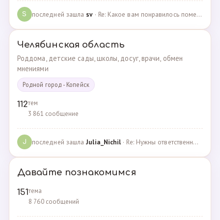
последней зашла
sv
· Re: Какое вам понравилось помещения для проведения … · 07.05.2025
S
Челябинская область
Роддома, детские сады, школы, досуг, врачи, обмен
мнениями
Родной город - Копейск
тем
112
3 861 сообщение
последней зашла
Julia_Nichil
· Re: Нужны ответственные и любящие детей сотрудники … · 22.07.2024
J
Давайте познакомимся
тема
151
8 760 сообщений