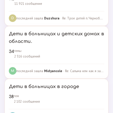
11 921 сообщение
последней зашла
Duzshura
· Re: Трое детей п.Черноборский Чесменский район. · 27.06.2024
D
Дети в больницах и детских домах в
области.
темы
34
2 516 сообщений
последней зашла
Midyancole
· Re: Сальма или как я захотела помочь взросым сиротам · 16.12.2019
M
Дети в больницах в городе
тем
38
2 102 сообщения