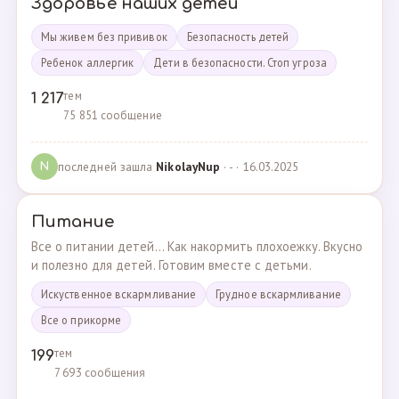
Здоровье наших детей
Мы живем без прививок
Безопасность детей
Ребенок аллергик
Дети в безопасности. Стоп угроза
тем
1 217
75 851 сообщение
последней зашла
NikolayNup
· - · 16.03.2025
N
Питание
Все о питании детей... Как накормить плохоежку. Вкусно
и полезно для детей. Готовим вместе с детьми.
Искуственное вскармливание
Грудное вскармливание
Все о прикорме
тем
199
7 693 сообщения