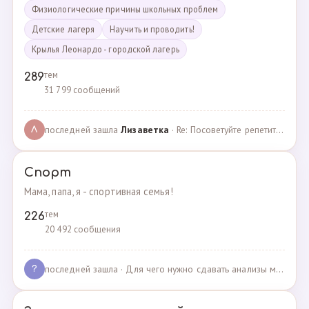
Физиологические причины школьных проблем
Детские лагеря
Научить и проводить!
Крылья Леонардо - городской лагерь
тем
289
31 799 сообщений
последней зашла
Лизаветка
· Re: Посоветуйте репетитора по английскому · 27.11.2024
Л
Спорт
Мама, папа, я - спортивная семья!
тем
226
20 492 сообщения
последней зашла
· Для чего нужно сдавать анализы мочи спортсменам? · 03.05.2025
?