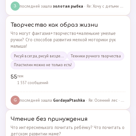
последней зашла
золотая рыбка
· Re: Хочу с детьми поехать на следующей неделе в Сан… · 19.05.2024
З
Творчество как образ жизни
Что могут фантазия+творчество+маленькие умелые
ручки? Сто способов развития мелкой моторики рук
малыша!
Рисуй всегда, рисуй везде...
Техники ручного творчества
Пластилин можно не только есть!
тем
55
1 557 сообщений
последней зашла
GordayaPtashka
· Re: Осенний лес · 05.05.2022
G
Чтение без принуждения
Что интересненького почитать ребёнку? Что почитать о
детском развитии маме?