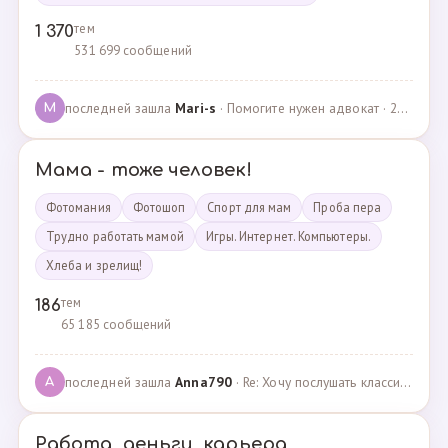
тем
1 370
531 699 сообщений
последней зашла
Mari-s
· Помогите нужен адвокат · 24.04.2025
M
Мама - тоже человек!
Фотомания
Фотошоп
Спорт для мам
Проба пера
Трудно работать мамой
Игры. Интернет. Компьютеры.
Хлеба и зрелищ!
тем
186
65 185 сообщений
последней зашла
Anna790
· Re: Хочу послушать классику · 22.03.2025
A
Работа, деньги, карьера