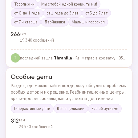
Торопыжки
Мы с тобой одной крови, ты и я!
от О до 1 года
от 1 года до 3 лет
от 3 до 7 лет
от 7 и старше
Двойняшки
Малыш и гороскоп
тем
266
19 340 сообщений
последней зашла
Thranilla
· Re: матрас в кроватку · 05.05.2024
T
Особые дети
Раздел, где можно найти поддержку, обсудить проблемы
особых деток и их решение. Реабилитационные центры,
врачи-профессионалы, наши успехи и достижения.
Гиперактивные дети
Все о целиакии
Все об аутизме
тем
312
23 540 сообщений