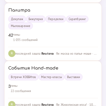
Палитра
Декупаж
Бижутерия
Переделки
Скрапбукинг
Мыловарение
темы
42
1 035 сообщений
последней зашла
Reutova
· Re: маска из папье-маше · 20.12.2022
R
События Hand-made
Встречи ХОББИтов
Мастер-классы
Выставки
темы
3
22 сообщения
последней зашла
Reutova
· Re: Живописная игра! · 10.12.2020
R