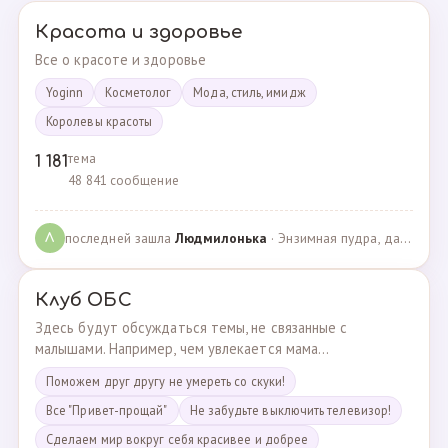
Красота и здоровье
Все о красоте и здоровье
Yoginn
Косметолог
Мода, стиль, имидж
Королевы красоты
тема
1 181
48 841 сообщение
последней зашла
Людмилонькa
· Энзимная пудра, да или нет? · 29.06.2025
Л
Клуб ОБС
Здесь будут обсуждаться темы, не связанные с
малышами. Например, чем увлекается мама...
Поможем друг другу не умереть со скуки!
Все "Привет-прощай"
Не забудьте выключить телевизор!
Сделаем мир вокруг себя красивее и добрее