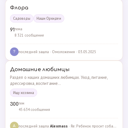
Флора
Садоводы
Наши Орхидеи
тема
91
8 321 сообщение
последней зашла
· Омоложения · 03.05.2025
?
Домашние любимцы
Раздел о наших домашних любимцах. Уход, питание,
дрессировка, воспитание...
Ищу хозяина
тем
300
45 634 сообщения
последней зашла
Alexmass
· Re: Ребенок просит собаку, посоветуйте какую породу… · 30.03.2025
A