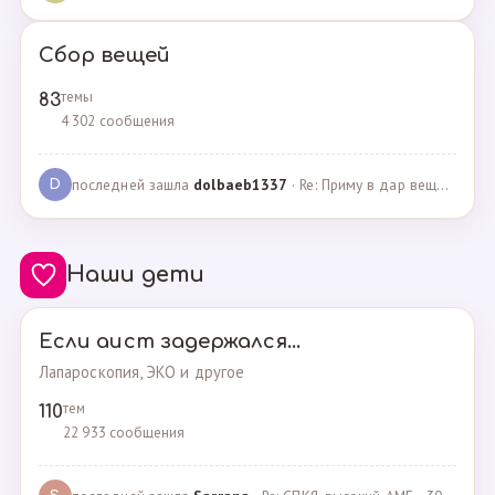
Сбор вещей
темы
83
4 302 сообщения
последней зашла
dolbaeb1337
· Re: Приму в дар вещи на новорождённую девочку · 13.12.2024
D
Наши дети
Если аист задержался...
Лапароскопия, ЭКО и другое
тем
110
22 933 сообщения