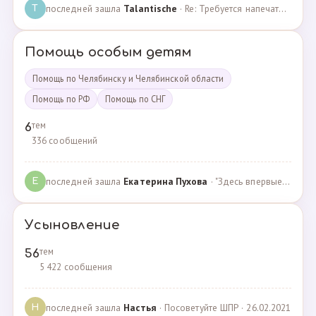
последней зашла
Talantische
· Re: Требуется напечатать бейджики · 09.02.2024
T
Помощь особым детям
Помощь по Челябинску и Челябинской области
Помощь по РФ
Помощь по СНГ
тем
6
336 сообщений
последней зашла
Екатерина Пухова
· "Здесь впервые поверили в моего сына и подарили над… · 09.09.2019
Е
Усыновление
тем
56
5 422 сообщения
последней зашла
Настья
· Посоветуйте ШПР · 26.02.2021
Н