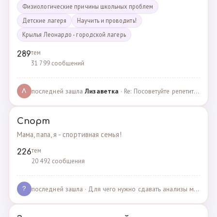
Физиологические причины школьных проблем
Детские лагеря
Научить и проводить!
Крылья Леонардо - городской лагерь
тем
289
31 799 сообщений
последней зашла
Лизаветка
· Re: Посоветуйте репетитора по английскому · 27.11.2024
Л
Спорт
Мама, папа, я - спортивная семья!
тем
226
20 492 сообщения
последней зашла
· Для чего нужно сдавать анализы мочи спортсменам? · 03.05.2025
?