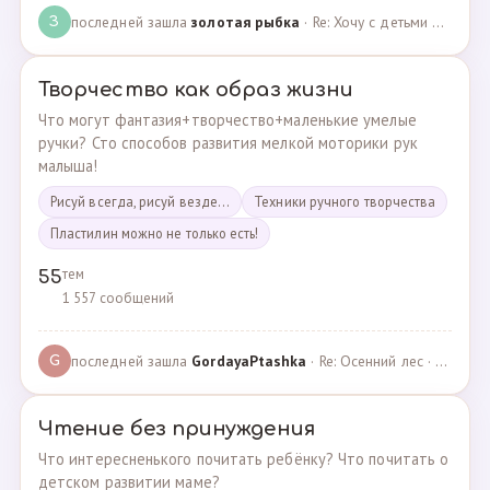
последней зашла
золотая рыбка
· Re: Хочу с детьми поехать на следующей неделе в Сан… · 19.05.2024
З
Творчество как образ жизни
Что могут фантазия+творчество+маленькие умелые
ручки? Сто способов развития мелкой моторики рук
малыша!
Рисуй всегда, рисуй везде...
Техники ручного творчества
Пластилин можно не только есть!
тем
55
1 557 сообщений
последней зашла
GordayaPtashka
· Re: Осенний лес · 05.05.2022
G
Чтение без принуждения
Что интересненького почитать ребёнку? Что почитать о
детском развитии маме?