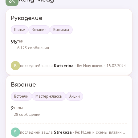
Рукоделие
Шитье
Вязание
Вышивка
тем
95
6 123 сообщения
последней зашла
Katserina
· Re: Ищу швею. · 15.02.2024
K
Вязание
Встречи
Мастер-классы
Акции
темы
2
28 сообщений
последней зашла
Strekoza
· Re: Идеи и схемы вязанных шариков · 16.12.2020
S