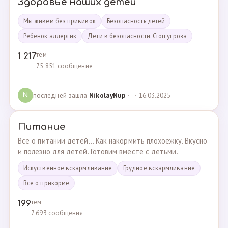
Здоровье наших детей
Мы живем без прививок
Безопасность детей
Ребенок аллергик
Дети в безопасности. Стоп угроза
тем
1 217
75 851 сообщение
последней зашла
NikolayNup
· - · 16.03.2025
N
Питание
Все о питании детей... Как накормить плохоежку. Вкусно
и полезно для детей. Готовим вместе с детьми.
Искуственное вскармливание
Грудное вскармливание
Все о прикорме
тем
199
7 693 сообщения