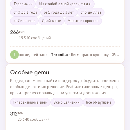
Торопыжки
Мы с тобой одной крови, ты и я!
от О до 1 года
от 1 года до 3 лет
от 3 до 7 лет
от 7 и старше
Двойняшки
Малыш и гороскоп
тем
266
19 340 сообщений
последней зашла
Thranilla
· Re: матрас в кроватку · 05.05.2024
T
Особые дети
Раздел, где можно найти поддержку, обсудить проблемы
особых деток и их решение. Реабилитационные центры,
врачи-профессионалы, наши успехи и достижения.
Гиперактивные дети
Все о целиакии
Все об аутизме
тем
312
23 540 сообщений