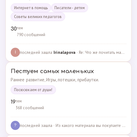
Интернет в помощь
Писатели - детям
Советы великих педагогов
тем
30
790 сообщений
последней зашла
Irinalapova
· Re: Что же почитать маме о правильном воспитании ре? · 23.02.2025
I
Пестуем самых маленьких
Раннее развитие, Игры, потешки, прибаутки.
Посюсюкаем от души!
тем
19
368 сообщений
последней зашла
· Из какого материала вы покупаете одежду для своих д… · 03.05.2025
?