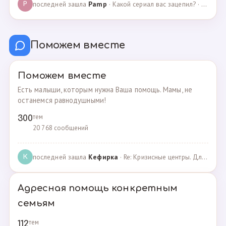
последней зашла
Pamp
· Какой сериал вас зацепил? · 07.05.2025
P
Поможем вместе
Поможем вместе
Есть малыши, которым нужна Ваша помощь. Мамы, не
останемся равнодушными!
тем
300
20 768 сообщений
последней зашла
Кефирка
· Re: Кризисные центры. Для женщин, попавших в трудн… · 06.03.2022
К
Адресная помощь конкретным
семьям
тем
112