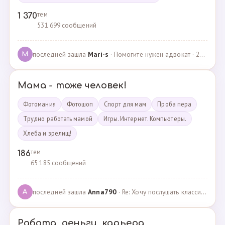
тем
1 370
531 699 сообщений
последней зашла
Mari-s
· Помогите нужен адвокат · 24.04.2025
M
Мама - тоже человек!
Фотомания
Фотошоп
Спорт для мам
Проба пера
Трудно работать мамой
Игры. Интернет. Компьютеры.
Хлеба и зрелищ!
тем
186
65 185 сообщений
последней зашла
Anna790
· Re: Хочу послушать классику · 22.03.2025
A
Работа, деньги, карьера