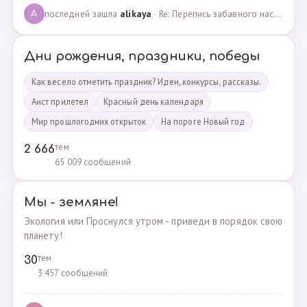
последней зашла
alikaya
· Re: Перепись забавного населения!!! · 09.09.2023
A
Дни рождения, праздники, победы
Как весело отметить праздник? Идеи, конкурсы, рассказы.
Аист прилетел
Красный день календаря
Мир прошлогодних открыток
На пороге Новый год
тем
2 666
65 009 сообщений
Мы - земляне!
Экология или Проснулся утром - приведи в порядок свою
планету!
тем
30
3 457 сообщений