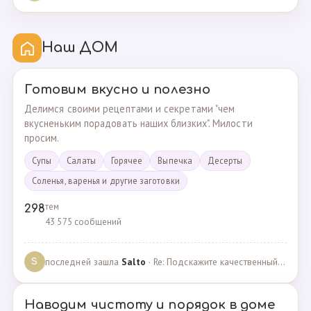
Наш ДОМ
Готовим вкусно и полезно
Делимся своими рецептами и секретами "чем
вкусненьким порадовать наших близких". Милости
просим.
Супы
Cалаты
Горячее
Выпечка
Десерты
Соленья, варенья и другие заготовки
тем
298
43 575 сообщений
последней зашла
Salto
· Re: Подскажите качественный и крепкий капсульный ко… · 01.09.2024
S
Наводим чистоту и порядок в доме