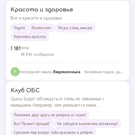
Красота и здоровье
Все о красоте и здоровье
Yoginn
Косметолог
Мода, стиль, имидж
Королевы красоты
тема
1 181
48 841 сообщение
последней зашла
Людмилонькa
· Энзимная пудра, да или нет? · 29.06.2025
Л
Клуб ОБС
Здесь будут обсуждаться темы, не связанные с
малышами. Например, чем увлекается мама...
Поможем друг другу не умереть со скуки!
Все "Привет-прощай"
Не забудьте выключить телевизор!
Сделаем мир вокруг себя красивее и добрее