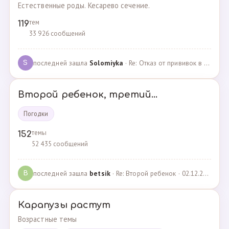
Естественные роды. Кесарево сечение.
тем
119
33 926 сообщений
последней зашла
Solomiyka
· Re: Отказ от прививок в роддоме · 07.05.2022
S
Второй ребенок, третий...
Погодки
темы
152
52 435 сообщений
последней зашла
betsik
· Re: Второй ребенок · 02.12.2023
B
Карапузы растут
Возрастные темы