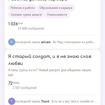
Ребенок и работа
Образование и карьера
Считаем чужие деньги!
Учимся вместе
тем
1 026
15 068 сообщений
последней зашла
arican
· Re: Ищу помощника на работе · 14.01.2025
A
Я старый солдат, и я не знаю слов
любви
А папы здесь есть? Новый раздел для общения наших
пап
темы
72
2 507 сообщений
последней зашла
Trust
· Есть ли у вас тяга к онлайн играм? · 02.05.2025
T