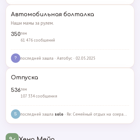
Автомобильная болталка
Наши мамы за рулем.
тем
350
61 476 сообщений
последней зашла
· Автобус · 02.05.2025
?
Отпуска
тем
536
107 334 сообщения
последней зашла
solo
· Re: Семейный отдых на озерах Челябинской области. П… · 04.05.2025
S
Хенд Мейд