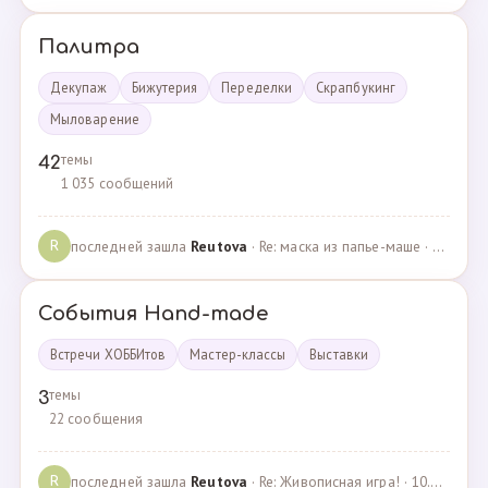
Палитра
Декупаж
Бижутерия
Переделки
Скрапбукинг
Мыловарение
темы
42
1 035 сообщений
последней зашла
Reutova
· Re: маска из папье-маше · 20.12.2022
R
События Hand-made
Встречи ХОББИтов
Мастер-классы
Выставки
темы
3
22 сообщения
последней зашла
Reutova
· Re: Живописная игра! · 10.12.2020
R