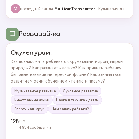
последней зашла
MultivanTransporter
· Кулинария для более старших · 24.10.2024
M
Развивай-ка
Окультурим!
Как познакомить ребёнка с окружающим миром, миром
природы? Как развивать логику? Как привить ребёнку
бытовые навыкив интересной форме? Как заниматься
развитием речи, обучением чтению и письму?
Музыкальное развитие
Духовное развитие
Иностранные языки
Наука и техника - детям
Спорт - наш друг!
Чем занять ребенка?
тем
128
4 814 сообщений