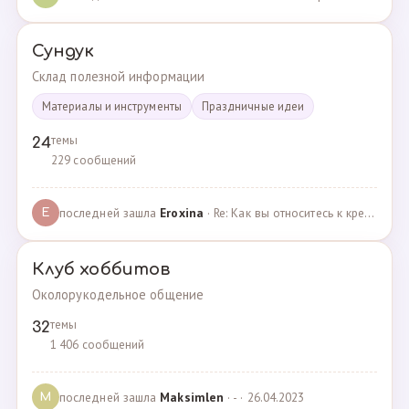
Сундук
Склад полезной информации
Материалы и инструменты
Праздничные идеи
темы
24
229 сообщений
последней зашла
Eroxina
· Re: Как вы относитесь к кредитам? · 06.04.2025
E
Клуб хоббитов
Околорукодельное общение
темы
32
1 406 сообщений
последней зашла
Maksimlen
· - · 26.04.2023
M