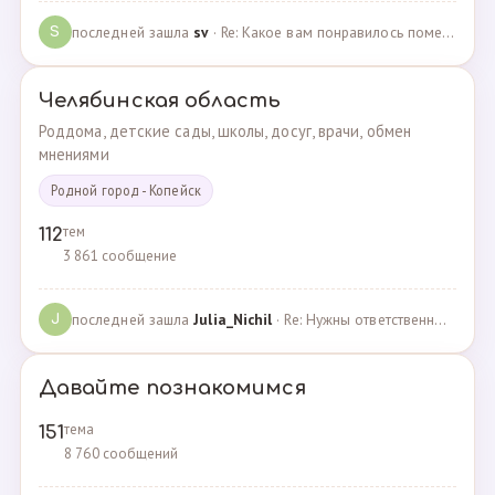
последней зашла
sv
· Re: Какое вам понравилось помещения для проведения … · 07.05.2025
S
Челябинская область
Роддома, детские сады, школы, досуг, врачи, обмен
мнениями
Родной город - Копейск
тем
112
3 861 сообщение
последней зашла
Julia_Nichil
· Re: Нужны ответственные и любящие детей сотрудники … · 22.07.2024
J
Давайте познакомимся
тема
151
8 760 сообщений