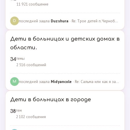
11 921 сообщение
последней зашла
Duzshura
· Re: Трое детей п.Черноборский Чесменский район. · 27.06.2024
D
Дети в больницах и детских домах в
области.
темы
34
2 516 сообщений
последней зашла
Midyancole
· Re: Сальма или как я захотела помочь взросым сиротам · 16.12.2019
M
Дети в больницах в городе
тем
38
2 102 сообщения