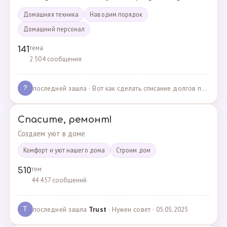
Домашняя техника
Наводим порядок
Домашний персонал
тема
141
2 504 сообщения
последней зашла
· Вот как сделать списание долгов по жкх? · 02.05.2025
?
Спасите, ремонт!
Создаем уют в доме
Комфорт и уют нашего дома
Cтроим дом
тем
510
44 457 сообщений
последней зашла
Trust
· Нужен совет · 05.05.2025
T