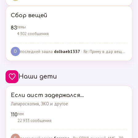
Сбор вещей
темы
83
4 302 сообщения
последней зашла
dolbaeb1337
· Re: Приму в дар вещи на новорождённую девочку · 13.12.2024
D
Наши дети
Если аист задержался...
Лапароскопия, ЭКО и другое
тем
110
22 933 сообщения