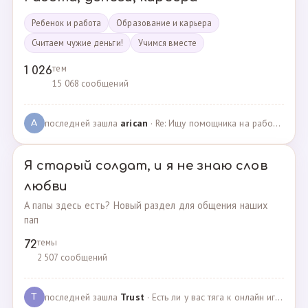
Ребенок и работа
Образование и карьера
Считаем чужие деньги!
Учимся вместе
тем
1 026
15 068 сообщений
последней зашла
arican
· Re: Ищу помощника на работе · 14.01.2025
A
Я старый солдат, и я не знаю слов
любви
А папы здесь есть? Новый раздел для общения наших
пап
темы
72
2 507 сообщений
последней зашла
Trust
· Есть ли у вас тяга к онлайн играм? · 02.05.2025
T