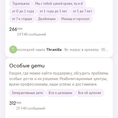
Торопыжки
Мы с тобой одной крови, ты и я!
от О до 1 года
от 1 года до 3 лет
от 3 до 7 лет
от 7 и старше
Двойняшки
Малыш и гороскоп
тем
266
19 340 сообщений
последней зашла
Thranilla
· Re: матрас в кроватку · 05.05.2024
T
Особые дети
Раздел, где можно найти поддержку, обсудить проблемы
особых деток и их решение. Реабилитационные центры,
врачи-профессионалы, наши успехи и достижения.
Гиперактивные дети
Все о целиакии
Все об аутизме
тем
312
23 540 сообщений