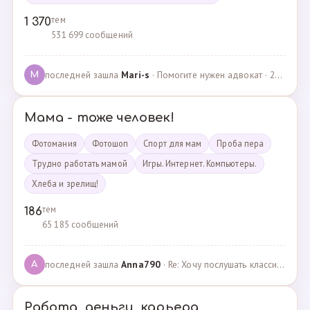
тем
1 370
531 699 сообщений
последней зашла
Mari-s
· Помогите нужен адвокат · 24.04.2025
M
Мама - тоже человек!
Фотомания
Фотошоп
Спорт для мам
Проба пера
Трудно работать мамой
Игры. Интернет. Компьютеры.
Хлеба и зрелищ!
тем
186
65 185 сообщений
последней зашла
Anna790
· Re: Хочу послушать классику · 22.03.2025
A
Работа, деньги, карьера