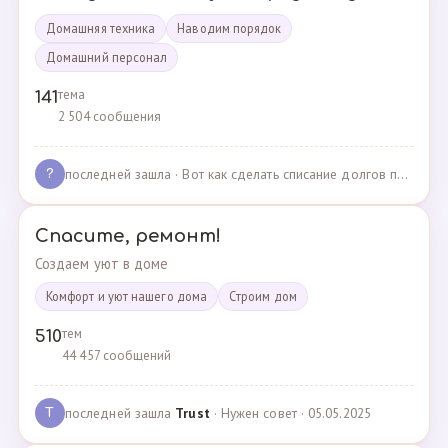
Домашняя техника
Наводим порядок
Домашний персонал
тема
141
2 504 сообщения
последней зашла
· Вот как сделать списание долгов по жкх? · 02.05.2025
?
Спасите, ремонт!
Создаем уют в доме
Комфорт и уют нашего дома
Cтроим дом
тем
510
44 457 сообщений
последней зашла
Trust
· Нужен совет · 05.05.2025
T