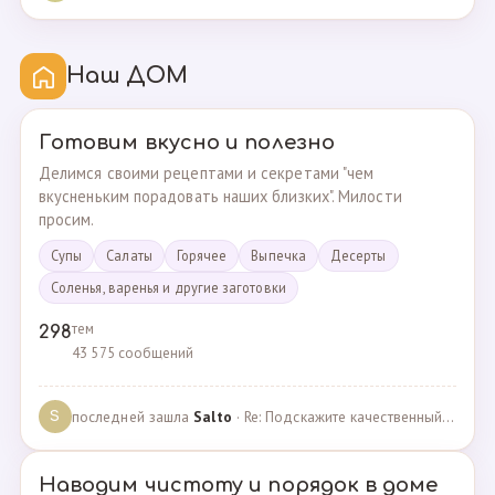
Наш ДОМ
Готовим вкусно и полезно
Делимся своими рецептами и секретами "чем
вкусненьким порадовать наших близких". Милости
просим.
Супы
Cалаты
Горячее
Выпечка
Десерты
Соленья, варенья и другие заготовки
тем
298
43 575 сообщений
последней зашла
Salto
· Re: Подскажите качественный и крепкий капсульный ко… · 01.09.2024
S
Наводим чистоту и порядок в доме