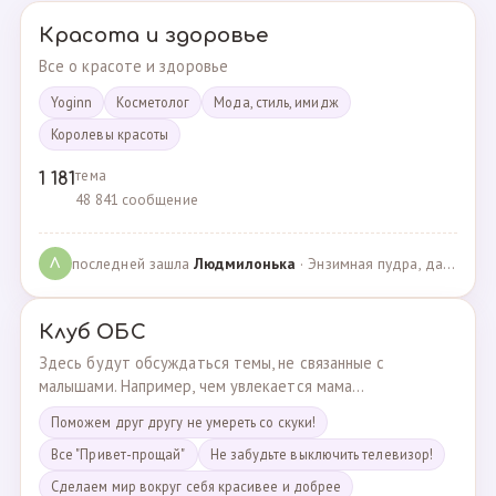
Красота и здоровье
Все о красоте и здоровье
Yoginn
Косметолог
Мода, стиль, имидж
Королевы красоты
тема
1 181
48 841 сообщение
последней зашла
Людмилонькa
· Энзимная пудра, да или нет? · 29.06.2025
Л
Клуб ОБС
Здесь будут обсуждаться темы, не связанные с
малышами. Например, чем увлекается мама...
Поможем друг другу не умереть со скуки!
Все "Привет-прощай"
Не забудьте выключить телевизор!
Сделаем мир вокруг себя красивее и добрее