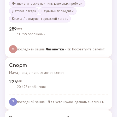
Физиологические причины школьных проблем
Детские лагеря
Научить и проводить!
Крылья Леонардо - городской лагерь
тем
289
31 799 сообщений
последней зашла
Лизаветка
· Re: Посоветуйте репетитора по английскому · 27.11.2024
Л
Спорт
Мама, папа, я - спортивная семья!
тем
226
20 492 сообщения
последней зашла
· Для чего нужно сдавать анализы мочи спортсменам? · 03.05.2025
?