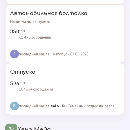
Автомобильная болталка
Наши мамы за рулем.
тем
350
61 476 сообщений
последней зашла
· Автобус · 02.05.2025
?
Отпуска
тем
536
107 334 сообщения
последней зашла
solo
· Re: Семейный отдых на озерах Челябинской области. П… · 04.05.2025
S
Хенд Мейд