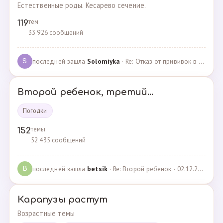
Естественные роды. Кесарево сечение.
тем
119
33 926 сообщений
последней зашла
Solomiyka
· Re: Отказ от прививок в роддоме · 07.05.2022
S
Второй ребенок, третий...
Погодки
темы
152
52 435 сообщений
последней зашла
betsik
· Re: Второй ребенок · 02.12.2023
B
Карапузы растут
Возрастные темы