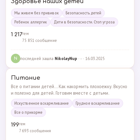
Здоровье наших детей
Мы живем без прививок
Безопасность детей
Ребенок аллергик
Дети в безопасности. Стоп угроза
тем
1 217
75 851 сообщение
последней зашла
NikolayNup
· - · 16.03.2025
N
Питание
Все о питании детей... Как накормить плохоежку. Вкусно
и полезно для детей. Готовим вместе с детьми.
Искуственное вскармливание
Грудное вскармливание
Все о прикорме
тем
199
7 693 сообщения