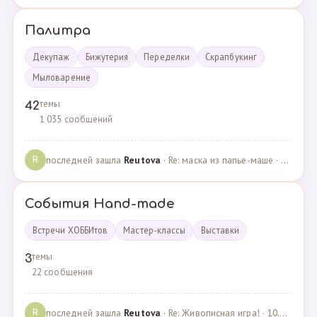
Палитра
Декупаж
Бижутерия
Переделки
Скрапбукинг
Мыловарение
темы
42
1 035 сообщений
последней зашла
Reutova
· Re: маска из папье-маше · 20.12.2022
R
События Hand-made
Встречи ХОББИтов
Мастер-классы
Выставки
темы
3
22 сообщения
последней зашла
Reutova
· Re: Живописная игра! · 10.12.2020
R