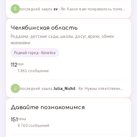
последней зашла
sv
· Re: Какое вам понравилось помещения для проведения … · 07.05.2025
S
Челябинская область
Роддома, детские сады, школы, досуг, врачи, обмен
мнениями
Родной город - Копейск
тем
112
3 861 сообщение
последней зашла
Julia_Nichil
· Re: Нужны ответственные и любящие детей сотрудники … · 22.07.2024
J
Давайте познакомимся
тема
151
8 760 сообщений