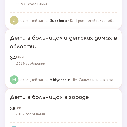
11 921 сообщение
последней зашла
Duzshura
· Re: Трое детей п.Черноборский Чесменский район. · 27.06.2024
D
Дети в больницах и детских домах в
области.
темы
34
2 516 сообщений
последней зашла
Midyancole
· Re: Сальма или как я захотела помочь взросым сиротам · 16.12.2019
M
Дети в больницах в городе
тем
38
2 102 сообщения