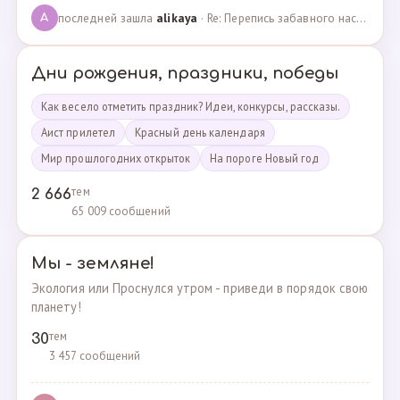
последней зашла
alikaya
· Re: Перепись забавного населения!!! · 09.09.2023
A
Дни рождения, праздники, победы
Как весело отметить праздник? Идеи, конкурсы, рассказы.
Аист прилетел
Красный день календаря
Мир прошлогодних открыток
На пороге Новый год
тем
2 666
65 009 сообщений
Мы - земляне!
Экология или Проснулся утром - приведи в порядок свою
планету!
тем
30
3 457 сообщений