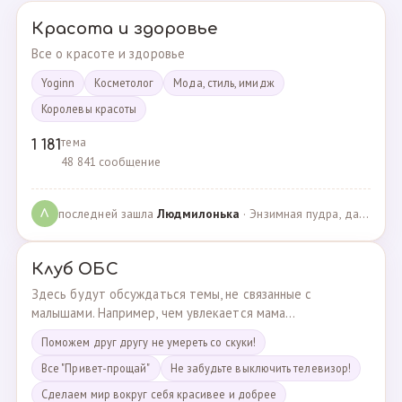
Красота и здоровье
Все о красоте и здоровье
Yoginn
Косметолог
Мода, стиль, имидж
Королевы красоты
тема
1 181
48 841 сообщение
последней зашла
Людмилонькa
· Энзимная пудра, да или нет? · 29.06.2025
Л
Клуб ОБС
Здесь будут обсуждаться темы, не связанные с
малышами. Например, чем увлекается мама...
Поможем друг другу не умереть со скуки!
Все "Привет-прощай"
Не забудьте выключить телевизор!
Сделаем мир вокруг себя красивее и добрее