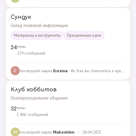
Сундук
Склад полезной информации
Материалы и инструменты
Праздничные идеи
темы
24
229 сообщений
последней зашла
Eroxina
· Re: Как вы относитесь к кредитам? · 06.04.2025
E
Клуб хоббитов
Околорукодельное общение
темы
32
1 406 сообщений
последней зашла
Maksimlen
· - · 26.04.2023
M