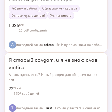
Ребенок и работа
Образование и карьера
Считаем чужие деньги!
Учимся вместе
тем
1 026
15 068 сообщений
последней зашла
arican
· Re: Ищу помощника на работе · 14.01.2025
A
Я старый солдат, и я не знаю слов
любви
А папы здесь есть? Новый раздел для общения наших
пап
темы
72
2 507 сообщений
последней зашла
Trust
· Есть ли у вас тяга к онлайн играм? · 02.05.2025
T