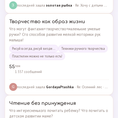
последней зашла
золотая рыбка
· Re: Хочу с детьми поехать на следующей неделе в Сан… · 19.05.2024
З
Творчество как образ жизни
Что могут фантазия+творчество+маленькие умелые
ручки? Сто способов развития мелкой моторики рук
малыша!
Рисуй всегда, рисуй везде...
Техники ручного творчества
Пластилин можно не только есть!
тем
55
1 557 сообщений
последней зашла
GordayaPtashka
· Re: Осенний лес · 05.05.2022
G
Чтение без принуждения
Что интересненького почитать ребёнку? Что почитать о
детском развитии маме?