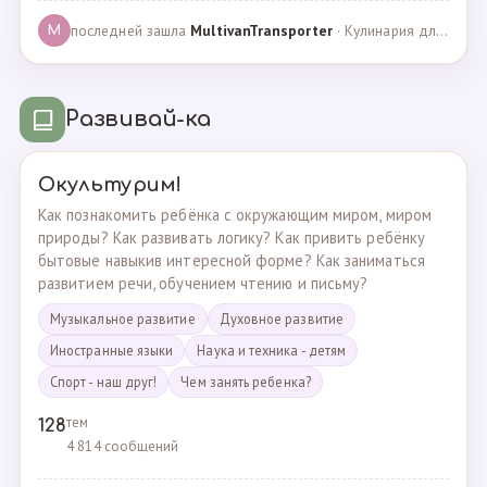
последней зашла
MultivanTransporter
· Кулинария для более старших · 24.10.2024
M
Развивай-ка
Окультурим!
Как познакомить ребёнка с окружающим миром, миром
природы? Как развивать логику? Как привить ребёнку
бытовые навыкив интересной форме? Как заниматься
развитием речи, обучением чтению и письму?
Музыкальное развитие
Духовное развитие
Иностранные языки
Наука и техника - детям
Спорт - наш друг!
Чем занять ребенка?
тем
128
4 814 сообщений