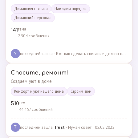
Домашняя техника
Наводим порядок
Домашний персонал
тема
141
2 504 сообщения
последней зашла
· Вот как сделать списание долгов по жкх? · 02.05.2025
?
Спасите, ремонт!
Создаем уют в доме
Комфорт и уют нашего дома
Cтроим дом
тем
510
44 457 сообщений
последней зашла
Trust
· Нужен совет · 05.05.2025
T