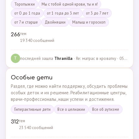
Торопыжки
Мы с тобой одной крови, ты и я!
от О до 1 года
от 1 года до 3 лет
от 3 до 7 лет
от 7 и старше
Двойняшки
Малыш и гороскоп
тем
266
19 340 сообщений
последней зашла
Thranilla
· Re: матрас в кроватку · 05.05.2024
T
Особые дети
Раздел, где можно найти поддержку, обсудить проблемы
особых деток и их решение. Реабилитационные центры,
врачи-профессионалы, наши успехи и достижения.
Гиперактивные дети
Все о целиакии
Все об аутизме
тем
312
23 540 сообщений