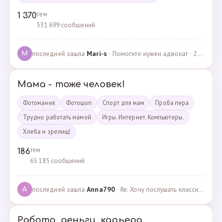
тем
1 370
531 699 сообщений
последней зашла
Mari-s
· Помогите нужен адвокат · 24.04.2025
M
Мама - тоже человек!
Фотомания
Фотошоп
Спорт для мам
Проба пера
Трудно работать мамой
Игры. Интернет. Компьютеры.
Хлеба и зрелищ!
тем
186
65 185 сообщений
последней зашла
Anna790
· Re: Хочу послушать классику · 22.03.2025
A
Работа, деньги, карьера