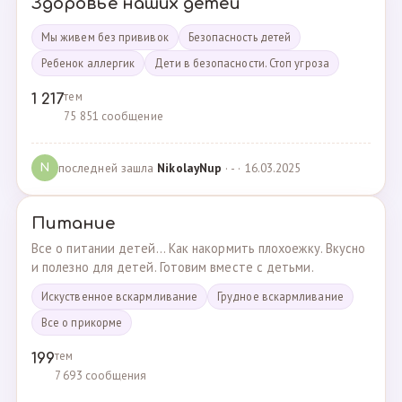
Здоровье наших детей
Мы живем без прививок
Безопасность детей
Ребенок аллергик
Дети в безопасности. Стоп угроза
тем
1 217
75 851 сообщение
последней зашла
NikolayNup
· - · 16.03.2025
N
Питание
Все о питании детей... Как накормить плохоежку. Вкусно
и полезно для детей. Готовим вместе с детьми.
Искуственное вскармливание
Грудное вскармливание
Все о прикорме
тем
199
7 693 сообщения