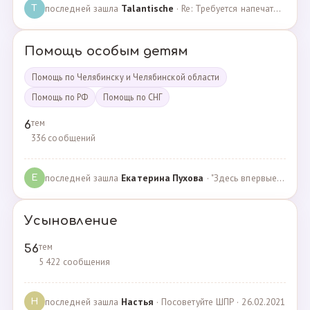
последней зашла
Talantische
· Re: Требуется напечатать бейджики · 09.02.2024
T
Помощь особым детям
Помощь по Челябинску и Челябинской области
Помощь по РФ
Помощь по СНГ
тем
6
336 сообщений
последней зашла
Екатерина Пухова
· "Здесь впервые поверили в моего сына и подарили над… · 09.09.2019
Е
Усыновление
тем
56
5 422 сообщения
последней зашла
Настья
· Посоветуйте ШПР · 26.02.2021
Н