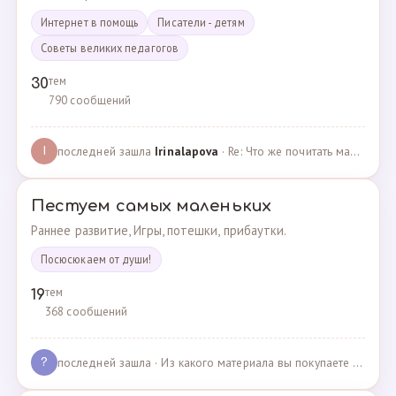
Интернет в помощь
Писатели - детям
Советы великих педагогов
тем
30
790 сообщений
последней зашла
Irinalapova
· Re: Что же почитать маме о правильном воспитании ре? · 23.02.2025
I
Пестуем самых маленьких
Раннее развитие, Игры, потешки, прибаутки.
Посюсюкаем от души!
тем
19
368 сообщений
последней зашла
· Из какого материала вы покупаете одежду для своих д… · 03.05.2025
?