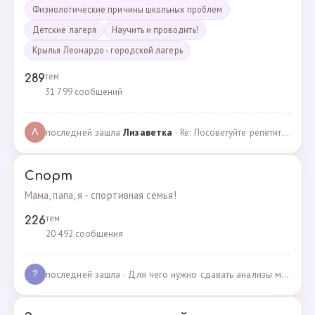
Физиологические причины школьных проблем
Детские лагеря
Научить и проводить!
Крылья Леонардо - городской лагерь
тем
289
31 799 сообщений
последней зашла
Лизаветка
· Re: Посоветуйте репетитора по английскому · 27.11.2024
Л
Спорт
Мама, папа, я - спортивная семья!
тем
226
20 492 сообщения
последней зашла
· Для чего нужно сдавать анализы мочи спортсменам? · 03.05.2025
?