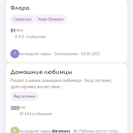
Флора
Садоводы
Наши Орхидеи
тема
91
8 321 сообщение
последней зашла
· Омоложения · 03.05.2025
?
Домашние любимцы
Раздел о наших домашних любимцах. Уход, питание,
дрессировка, воспитание...
Ищу хозяина
тем
300
45 634 сообщения
последней зашла
Alexmass
· Re: Ребенок просит собаку, посоветуйте какую породу… · 30.03.2025
A