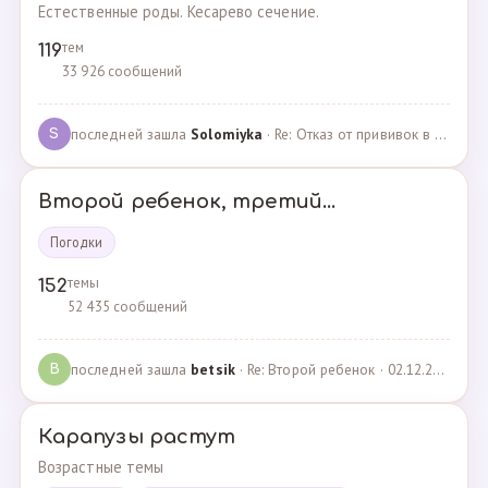
Естественные роды. Кесарево сечение.
тем
119
33 926 сообщений
последней зашла
Solomiyka
· Re: Отказ от прививок в роддоме · 07.05.2022
S
Второй ребенок, третий...
Погодки
темы
152
52 435 сообщений
последней зашла
betsik
· Re: Второй ребенок · 02.12.2023
B
Карапузы растут
Возрастные темы