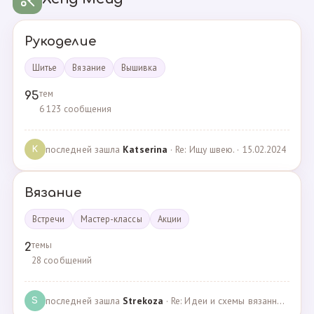
Рукоделие
Шитье
Вязание
Вышивка
тем
95
6 123 сообщения
последней зашла
Katserina
· Re: Ищу швею. · 15.02.2024
K
Вязание
Встречи
Мастер-классы
Акции
темы
2
28 сообщений
последней зашла
Strekoza
· Re: Идеи и схемы вязанных шариков · 16.12.2020
S