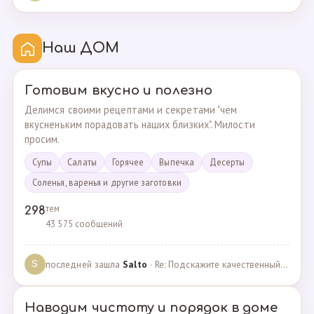
Наш ДОМ
Готовим вкусно и полезно
Делимся своими рецептами и секретами "чем
вкусненьким порадовать наших близких". Милости
просим.
Супы
Cалаты
Горячее
Выпечка
Десерты
Соленья, варенья и другие заготовки
тем
298
43 575 сообщений
последней зашла
Salto
· Re: Подскажите качественный и крепкий капсульный ко… · 01.09.2024
S
Наводим чистоту и порядок в доме