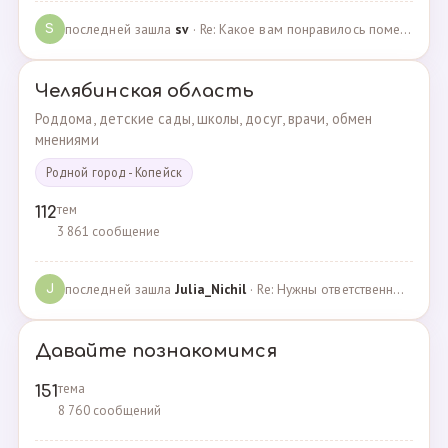
последней зашла
sv
· Re: Какое вам понравилось помещения для проведения … · 07.05.2025
S
Челябинская область
Роддома, детские сады, школы, досуг, врачи, обмен
мнениями
Родной город - Копейск
тем
112
3 861 сообщение
последней зашла
Julia_Nichil
· Re: Нужны ответственные и любящие детей сотрудники … · 22.07.2024
J
Давайте познакомимся
тема
151
8 760 сообщений