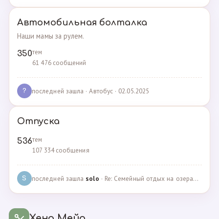
Автомобильная болталка
Наши мамы за рулем.
тем
350
61 476 сообщений
последней зашла
· Автобус · 02.05.2025
?
Отпуска
тем
536
107 334 сообщения
последней зашла
solo
· Re: Семейный отдых на озерах Челябинской области. П… · 04.05.2025
S
Хенд Мейд