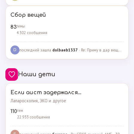
Сбор вещей
темы
83
4 302 сообщения
последней зашла
dolbaeb1337
· Re: Приму в дар вещи на новорождённую девочку · 13.12.2024
D
Наши дети
Если аист задержался...
Лапароскопия, ЭКО и другое
тем
110
22 933 сообщения