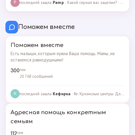
последней зашла
Pamp
· Какой сериал вас зацепил? · 07.05.2025
P
Поможем вместе
Поможем вместе
Есть малыши, которым нужна Ваша помощь. Мамы, не
останемся равнодушными!
тем
300
20 768 сообщений
последней зашла
Кефирка
· Re: Кризисные центры. Для женщин, попавших в трудн… · 06.03.2022
К
Адресная помощь конкретным
семьям
тем
112