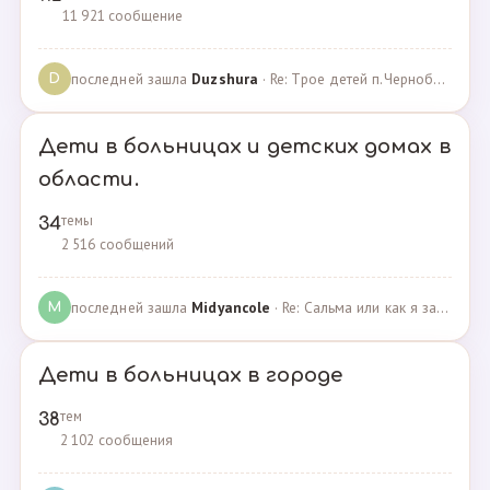
11 921 сообщение
последней зашла
Duzshura
· Re: Трое детей п.Черноборский Чесменский район. · 27.06.2024
D
Дети в больницах и детских домах в
области.
темы
34
2 516 сообщений
последней зашла
Midyancole
· Re: Сальма или как я захотела помочь взросым сиротам · 16.12.2019
M
Дети в больницах в городе
тем
38
2 102 сообщения