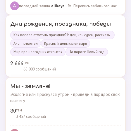
последней зашла
alikaya
· Re: Перепись забавного населения!!! · 09.09.2023
A
Дни рождения, праздники, победы
Как весело отметить праздник? Идеи, конкурсы, рассказы.
Аист прилетел
Красный день календаря
Мир прошлогодних открыток
На пороге Новый год
тем
2 666
65 009 сообщений
Мы - земляне!
Экология или Проснулся утром - приведи в порядок свою
планету!
тем
30
3 457 сообщений