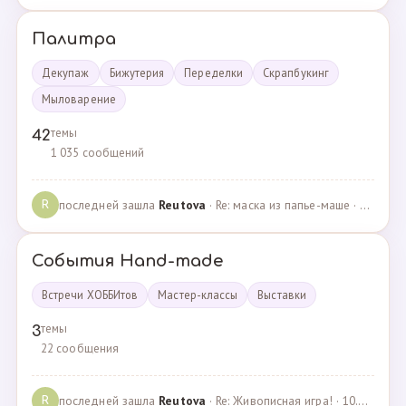
Палитра
Декупаж
Бижутерия
Переделки
Скрапбукинг
Мыловарение
темы
42
1 035 сообщений
последней зашла
Reutova
· Re: маска из папье-маше · 20.12.2022
R
События Hand-made
Встречи ХОББИтов
Мастер-классы
Выставки
темы
3
22 сообщения
последней зашла
Reutova
· Re: Живописная игра! · 10.12.2020
R