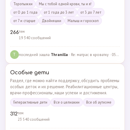
Торопыжки
Мы с тобой одной крови, ты и я!
от О до 1 года
от 1 года до 3 лет
от 3 до 7 лет
от 7 и старше
Двойняшки
Малыш и гороскоп
тем
266
19 340 сообщений
последней зашла
Thranilla
· Re: матрас в кроватку · 05.05.2024
T
Особые дети
Раздел, где можно найти поддержку, обсудить проблемы
особых деток и их решение. Реабилитационные центры,
врачи-профессионалы, наши успехи и достижения.
Гиперактивные дети
Все о целиакии
Все об аутизме
тем
312
23 540 сообщений