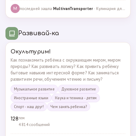
последней зашла
MultivanTransporter
· Кулинария для более старших · 24.10.2024
M
Развивай-ка
Окультурим!
Как познакомить ребёнка с окружающим миром, миром
природы? Как развивать логику? Как привить ребёнку
бытовые навыкив интересной форме? Как заниматься
развитием речи, обучением чтению и письму?
Музыкальное развитие
Духовное развитие
Иностранные языки
Наука и техника - детям
Спорт - наш друг!
Чем занять ребенка?
тем
128
4 814 сообщений