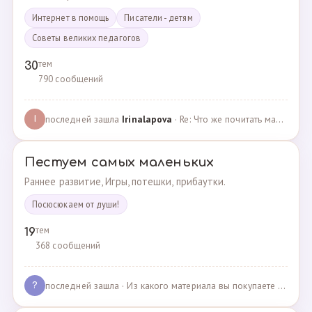
Интернет в помощь
Писатели - детям
Советы великих педагогов
тем
30
790 сообщений
последней зашла
Irinalapova
· Re: Что же почитать маме о правильном воспитании ре? · 23.02.2025
I
Пестуем самых маленьких
Раннее развитие, Игры, потешки, прибаутки.
Посюсюкаем от души!
тем
19
368 сообщений
последней зашла
· Из какого материала вы покупаете одежду для своих д… · 03.05.2025
?