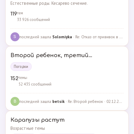
Естественные роды. Кесарево сечение.
тем
119
33 926 сообщений
последней зашла
Solomiyka
· Re: Отказ от прививок в роддоме · 07.05.2022
S
Второй ребенок, третий...
Погодки
темы
152
52 435 сообщений
последней зашла
betsik
· Re: Второй ребенок · 02.12.2023
B
Карапузы растут
Возрастные темы