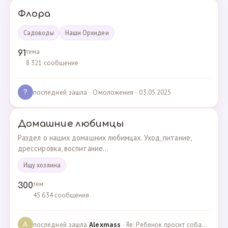
Флора
Садоводы
Наши Орхидеи
тема
91
8 321 сообщение
последней зашла
· Омоложения · 03.05.2025
?
Домашние любимцы
Раздел о наших домашних любимцах. Уход, питание,
дрессировка, воспитание...
Ищу хозяина
тем
300
45 634 сообщения
последней зашла
Alexmass
· Re: Ребенок просит собаку, посоветуйте какую породу… · 30.03.2025
A