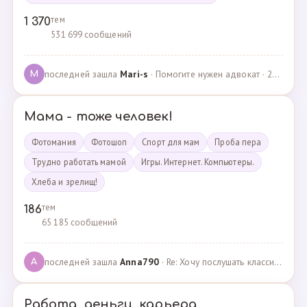
тем
1 370
531 699 сообщений
последней зашла
Mari-s
· Помогите нужен адвокат · 24.04.2025
M
Мама - тоже человек!
Фотомания
Фотошоп
Спорт для мам
Проба пера
Трудно работать мамой
Игры. Интернет. Компьютеры.
Хлеба и зрелищ!
тем
186
65 185 сообщений
последней зашла
Anna790
· Re: Хочу послушать классику · 22.03.2025
A
Работа, деньги, карьера