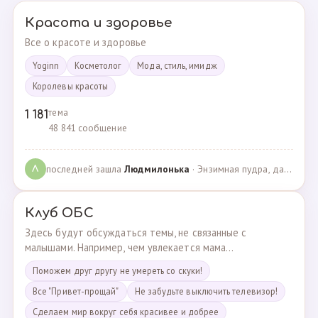
Красота и здоровье
Все о красоте и здоровье
Yoginn
Косметолог
Мода, стиль, имидж
Королевы красоты
тема
1 181
48 841 сообщение
последней зашла
Людмилонькa
· Энзимная пудра, да или нет? · 29.06.2025
Л
Клуб ОБС
Здесь будут обсуждаться темы, не связанные с
малышами. Например, чем увлекается мама...
Поможем друг другу не умереть со скуки!
Все "Привет-прощай"
Не забудьте выключить телевизор!
Сделаем мир вокруг себя красивее и добрее