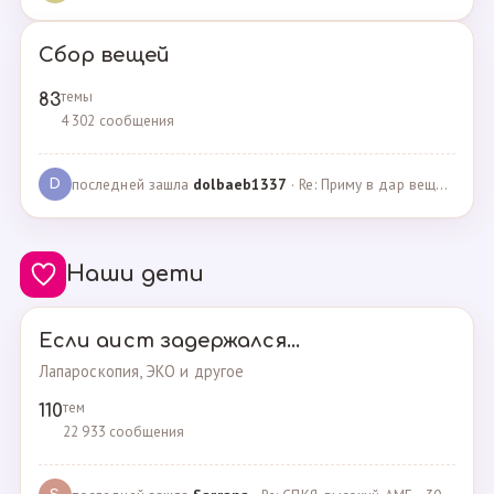
Сбор вещей
темы
83
4 302 сообщения
последней зашла
dolbaeb1337
· Re: Приму в дар вещи на новорождённую девочку · 13.12.2024
D
Наши дети
Если аист задержался...
Лапароскопия, ЭКО и другое
тем
110
22 933 сообщения