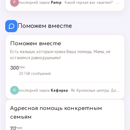
последней зашла
Pamp
· Какой сериал вас зацепил? · 07.05.2025
P
Поможем вместе
Поможем вместе
Есть малыши, которым нужна Ваша помощь. Мамы, не
останемся равнодушными!
тем
300
20 768 сообщений
последней зашла
Кефирка
· Re: Кризисные центры. Для женщин, попавших в трудн… · 06.03.2022
К
Адресная помощь конкретным
семьям
тем
112