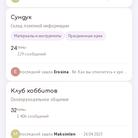
Сундук
Склад полезной информации
Материалы и инструменты
Праздничные идеи
темы
24
229 сообщений
последней зашла
Eroxina
· Re: Как вы относитесь к кредитам? · 06.04.2025
E
Клуб хоббитов
Околорукодельное общение
темы
32
1 406 сообщений
последней зашла
Maksimlen
· - · 26.04.2023
M