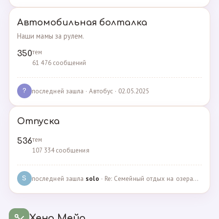
Автомобильная болталка
Наши мамы за рулем.
тем
350
61 476 сообщений
последней зашла
· Автобус · 02.05.2025
?
Отпуска
тем
536
107 334 сообщения
последней зашла
solo
· Re: Семейный отдых на озерах Челябинской области. П… · 04.05.2025
S
Хенд Мейд