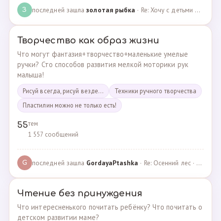
последней зашла
золотая рыбка
· Re: Хочу с детьми поехать на следующей неделе в Сан… · 19.05.2024
З
Творчество как образ жизни
Что могут фантазия+творчество+маленькие умелые
ручки? Сто способов развития мелкой моторики рук
малыша!
Рисуй всегда, рисуй везде...
Техники ручного творчества
Пластилин можно не только есть!
тем
55
1 557 сообщений
последней зашла
GordayaPtashka
· Re: Осенний лес · 05.05.2022
G
Чтение без принуждения
Что интересненького почитать ребёнку? Что почитать о
детском развитии маме?