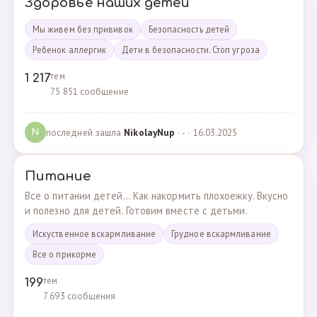
Здоровье наших детей
Мы живем без прививок
Безопасность детей
Ребенок аллергик
Дети в безопасности. Стоп угроза
тем
1 217
75 851 сообщение
последней зашла
NikolayNup
· - · 16.03.2025
N
Питание
Все о питании детей... Как накормить плохоежку. Вкусно
и полезно для детей. Готовим вместе с детьми.
Искуственное вскармливание
Грудное вскармливание
Все о прикорме
тем
199
7 693 сообщения