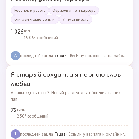
Ребенок и работа
Образование и карьера
Считаем чужие деньги!
Учимся вместе
тем
1 026
15 068 сообщений
последней зашла
arican
· Re: Ищу помощника на работе · 14.01.2025
A
Я старый солдат, и я не знаю слов
любви
А папы здесь есть? Новый раздел для общения наших
пап
темы
72
2 507 сообщений
последней зашла
Trust
· Есть ли у вас тяга к онлайн играм? · 02.05.2025
T