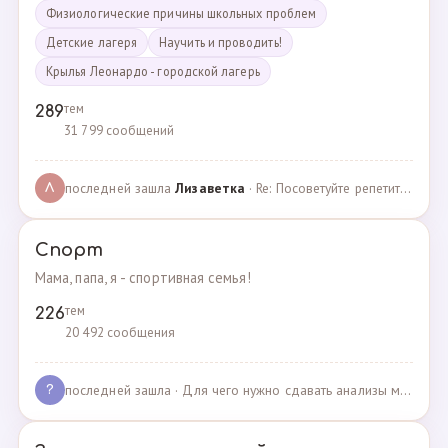
Физиологические причины школьных проблем
Детские лагеря
Научить и проводить!
Крылья Леонардо - городской лагерь
тем
289
31 799 сообщений
последней зашла
Лизаветка
· Re: Посоветуйте репетитора по английскому · 27.11.2024
Л
Спорт
Мама, папа, я - спортивная семья!
тем
226
20 492 сообщения
последней зашла
· Для чего нужно сдавать анализы мочи спортсменам? · 03.05.2025
?