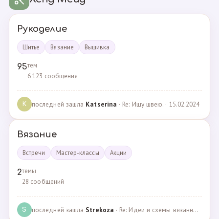
Рукоделие
Шитье
Вязание
Вышивка
тем
95
6 123 сообщения
последней зашла
Katserina
· Re: Ищу швею. · 15.02.2024
K
Вязание
Встречи
Мастер-классы
Акции
темы
2
28 сообщений
последней зашла
Strekoza
· Re: Идеи и схемы вязанных шариков · 16.12.2020
S