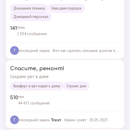
Домашняя техника
Наводим порядок
Домашний персонал
тема
141
2 504 сообщения
последней зашла
· Вот как сделать списание долгов по жкх? · 02.05.2025
?
Спасите, ремонт!
Создаем уют в доме
Комфорт и уют нашего дома
Cтроим дом
тем
510
44 457 сообщений
последней зашла
Trust
· Нужен совет · 05.05.2025
T