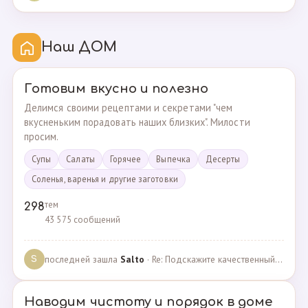
Наш ДОМ
Готовим вкусно и полезно
Делимся своими рецептами и секретами "чем
вкусненьким порадовать наших близких". Милости
просим.
Супы
Cалаты
Горячее
Выпечка
Десерты
Соленья, варенья и другие заготовки
тем
298
43 575 сообщений
последней зашла
Salto
· Re: Подскажите качественный и крепкий капсульный ко… · 01.09.2024
S
Наводим чистоту и порядок в доме