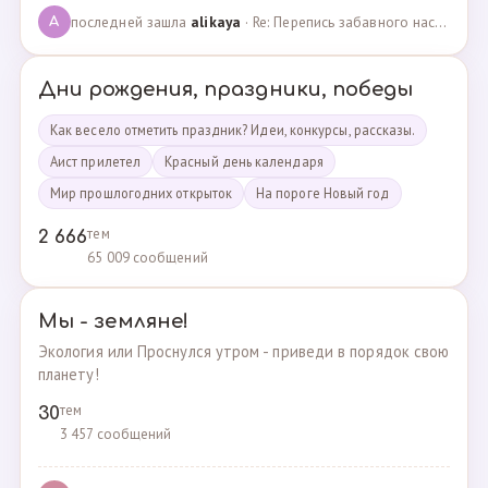
последней зашла
alikaya
· Re: Перепись забавного населения!!! · 09.09.2023
A
Дни рождения, праздники, победы
Как весело отметить праздник? Идеи, конкурсы, рассказы.
Аист прилетел
Красный день календаря
Мир прошлогодних открыток
На пороге Новый год
тем
2 666
65 009 сообщений
Мы - земляне!
Экология или Проснулся утром - приведи в порядок свою
планету!
тем
30
3 457 сообщений