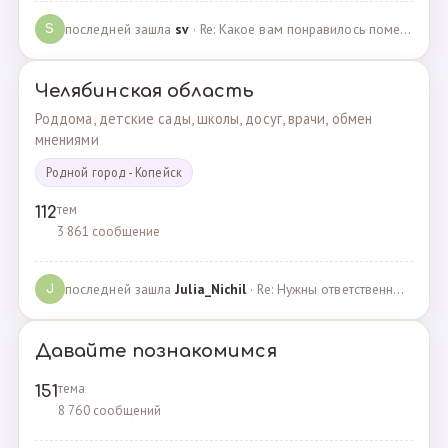
последней зашла
sv
· Re: Какое вам понравилось помещения для проведения … · 07.05.2025
S
Челябинская область
Роддома, детские сады, школы, досуг, врачи, обмен
мнениями
Родной город - Копейск
тем
112
3 861 сообщение
последней зашла
Julia_Nichil
· Re: Нужны ответственные и любящие детей сотрудники … · 22.07.2024
J
Давайте познакомимся
тема
151
8 760 сообщений