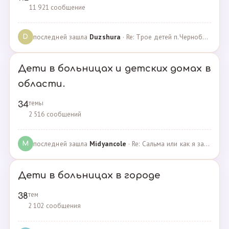
11 921 сообщение
последней зашла
Duzshura
· Re: Трое детей п.Черноборский Чесменский район. · 27.06.2024
D
Дети в больницах и детских домах в
области.
темы
34
2 516 сообщений
последней зашла
Midyancole
· Re: Сальма или как я захотела помочь взросым сиротам · 16.12.2019
M
Дети в больницах в городе
тем
38
2 102 сообщения