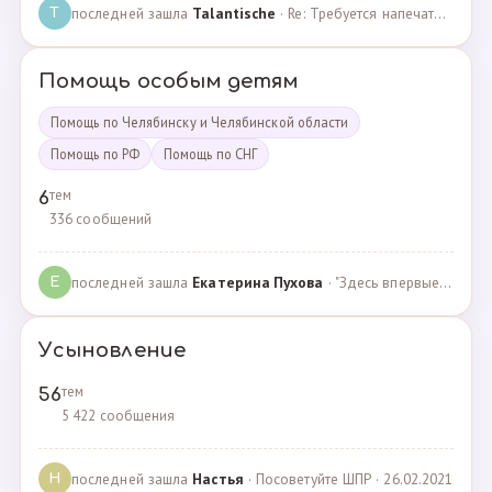
последней зашла
Talantische
· Re: Требуется напечатать бейджики · 09.02.2024
T
Помощь особым детям
Помощь по Челябинску и Челябинской области
Помощь по РФ
Помощь по СНГ
тем
6
336 сообщений
последней зашла
Екатерина Пухова
· "Здесь впервые поверили в моего сына и подарили над… · 09.09.2019
Е
Усыновление
тем
56
5 422 сообщения
последней зашла
Настья
· Посоветуйте ШПР · 26.02.2021
Н