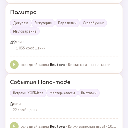
Палитра
Декупаж
Бижутерия
Переделки
Скрапбукинг
Мыловарение
темы
42
1 035 сообщений
последней зашла
Reutova
· Re: маска из папье-маше · 20.12.2022
R
События Hand-made
Встречи ХОББИтов
Мастер-классы
Выставки
темы
3
22 сообщения
последней зашла
Reutova
· Re: Живописная игра! · 10.12.2020
R