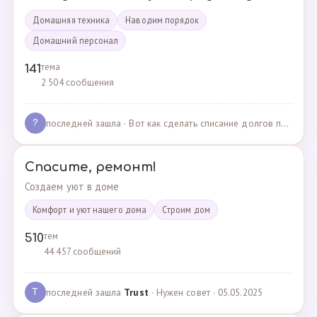
Домашняя техника
Наводим порядок
Домашний персонал
тема
141
2 504 сообщения
последней зашла
· Вот как сделать списание долгов по жкх? · 02.05.2025
?
Спасите, ремонт!
Создаем уют в доме
Комфорт и уют нашего дома
Cтроим дом
тем
510
44 457 сообщений
последней зашла
Trust
· Нужен совет · 05.05.2025
T