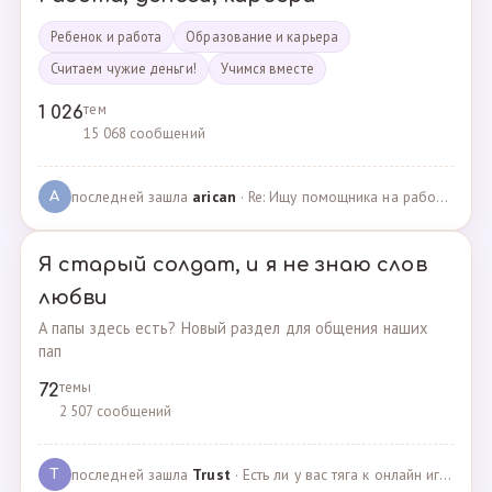
Ребенок и работа
Образование и карьера
Считаем чужие деньги!
Учимся вместе
тем
1 026
15 068 сообщений
последней зашла
arican
· Re: Ищу помощника на работе · 14.01.2025
A
Я старый солдат, и я не знаю слов
любви
А папы здесь есть? Новый раздел для общения наших
пап
темы
72
2 507 сообщений
последней зашла
Trust
· Есть ли у вас тяга к онлайн играм? · 02.05.2025
T