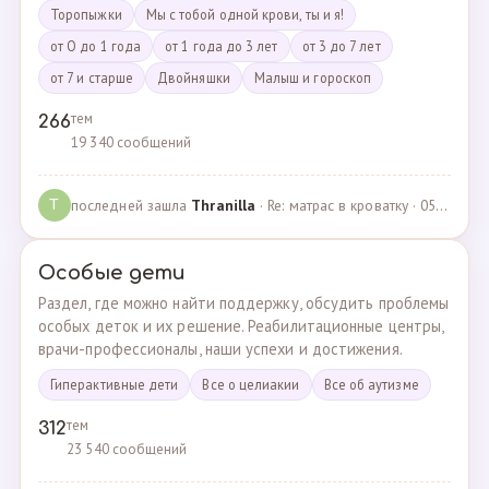
Торопыжки
Мы с тобой одной крови, ты и я!
от О до 1 года
от 1 года до 3 лет
от 3 до 7 лет
от 7 и старше
Двойняшки
Малыш и гороскоп
тем
266
19 340 сообщений
последней зашла
Thranilla
· Re: матрас в кроватку · 05.05.2024
T
Особые дети
Раздел, где можно найти поддержку, обсудить проблемы
особых деток и их решение. Реабилитационные центры,
врачи-профессионалы, наши успехи и достижения.
Гиперактивные дети
Все о целиакии
Все об аутизме
тем
312
23 540 сообщений