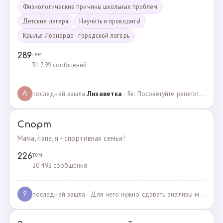
Физиологические причины школьных проблем
Детские лагеря
Научить и проводить!
Крылья Леонардо - городской лагерь
тем
289
31 799 сообщений
последней зашла
Лизаветка
· Re: Посоветуйте репетитора по английскому · 27.11.2024
Л
Спорт
Мама, папа, я - спортивная семья!
тем
226
20 492 сообщения
последней зашла
· Для чего нужно сдавать анализы мочи спортсменам? · 03.05.2025
?