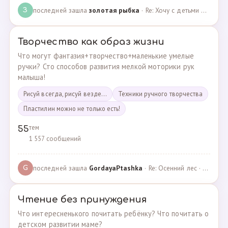
последней зашла
золотая рыбка
· Re: Хочу с детьми поехать на следующей неделе в Сан… · 19.05.2024
З
Творчество как образ жизни
Что могут фантазия+творчество+маленькие умелые
ручки? Сто способов развития мелкой моторики рук
малыша!
Рисуй всегда, рисуй везде...
Техники ручного творчества
Пластилин можно не только есть!
тем
55
1 557 сообщений
последней зашла
GordayaPtashka
· Re: Осенний лес · 05.05.2022
G
Чтение без принуждения
Что интересненького почитать ребёнку? Что почитать о
детском развитии маме?