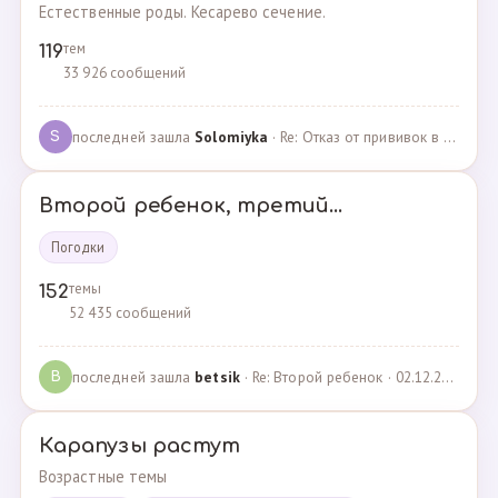
Естественные роды. Кесарево сечение.
тем
119
33 926 сообщений
последней зашла
Solomiyka
· Re: Отказ от прививок в роддоме · 07.05.2022
S
Второй ребенок, третий...
Погодки
темы
152
52 435 сообщений
последней зашла
betsik
· Re: Второй ребенок · 02.12.2023
B
Карапузы растут
Возрастные темы