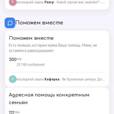
последней зашла
Pamp
· Какой сериал вас зацепил? · 07.05.2025
P
Поможем вместе
Поможем вместе
Есть малыши, которым нужна Ваша помощь. Мамы, не
останемся равнодушными!
тем
300
20 768 сообщений
последней зашла
Кефирка
· Re: Кризисные центры. Для женщин, попавших в трудн… · 06.03.2022
К
Адресная помощь конкретным
семьям
тем
112