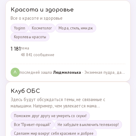
Красота и здоровье
Все о красоте и здоровье
Yoginn
Косметолог
Мода, стиль, имидж
Королевы красоты
тема
1 181
48 841 сообщение
последней зашла
Людмилонькa
· Энзимная пудра, да или нет? · 29.06.2025
Л
Клуб ОБС
Здесь будут обсуждаться темы, не связанные с
малышами. Например, чем увлекается мама...
Поможем друг другу не умереть со скуки!
Все "Привет-прощай"
Не забудьте выключить телевизор!
Сделаем мир вокруг себя красивее и добрее