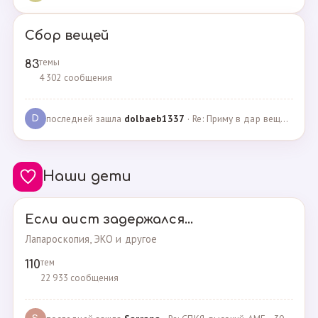
Сбор вещей
темы
83
4 302 сообщения
последней зашла
dolbaeb1337
· Re: Приму в дар вещи на новорождённую девочку · 13.12.2024
D
Наши дети
Если аист задержался...
Лапароскопия, ЭКО и другое
тем
110
22 933 сообщения