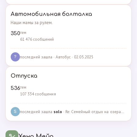
Автомобильная болталка
Наши мамы за рулем.
тем
350
61 476 сообщений
последней зашла
· Автобус · 02.05.2025
?
Отпуска
тем
536
107 334 сообщения
последней зашла
solo
· Re: Семейный отдых на озерах Челябинской области. П… · 04.05.2025
S
Хенд Мейд