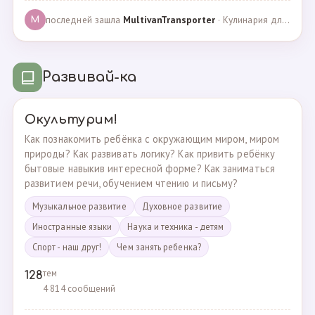
последней зашла
MultivanTransporter
· Кулинария для более старших · 24.10.2024
M
Развивай-ка
Окультурим!
Как познакомить ребёнка с окружающим миром, миром
природы? Как развивать логику? Как привить ребёнку
бытовые навыкив интересной форме? Как заниматься
развитием речи, обучением чтению и письму?
Музыкальное развитие
Духовное развитие
Иностранные языки
Наука и техника - детям
Спорт - наш друг!
Чем занять ребенка?
тем
128
4 814 сообщений