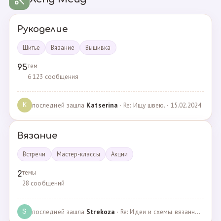
Рукоделие
Шитье
Вязание
Вышивка
тем
95
6 123 сообщения
последней зашла
Katserina
· Re: Ищу швею. · 15.02.2024
K
Вязание
Встречи
Мастер-классы
Акции
темы
2
28 сообщений
последней зашла
Strekoza
· Re: Идеи и схемы вязанных шариков · 16.12.2020
S