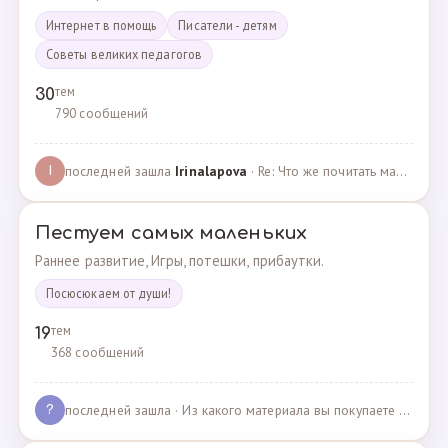
Интернет в помощь
Писатели - детям
Советы великих педагогов
тем
30
790 сообщений
последней зашла
Irinalapova
· Re: Что же почитать маме о правильном воспитании ре? · 23.02.2025
I
Пестуем самых маленьких
Раннее развитие, Игры, потешки, прибаутки.
Посюсюкаем от души!
тем
19
368 сообщений
последней зашла
· Из какого материала вы покупаете одежду для своих д… · 03.05.2025
?