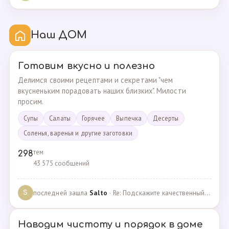
Наш ДОМ
Готовим вкусно и полезно
Делимся своими рецептами и секретами "чем
вкусненьким порадовать наших близких". Милости
просим.
Супы
Cалаты
Горячее
Выпечка
Десерты
Соленья, варенья и другие заготовки
тем
298
43 575 сообщений
последней зашла
Salto
· Re: Подскажите качественный и крепкий капсульный ко… · 01.09.2024
S
Наводим чистоту и порядок в доме