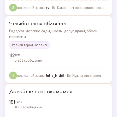
последней зашла
sv
· Re: Какое вам понравилось помещения для проведения … · 07.05.2025
S
Челябинская область
Роддома, детские сады, школы, досуг, врачи, обмен
мнениями
Родной город - Копейск
тем
112
3 861 сообщение
последней зашла
Julia_Nichil
· Re: Нужны ответственные и любящие детей сотрудники … · 22.07.2024
J
Давайте познакомимся
тема
151
8 760 сообщений