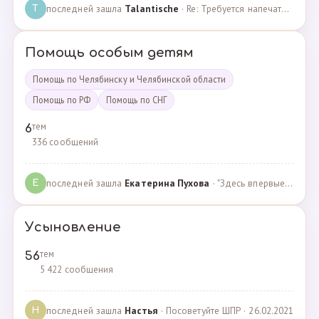
последней зашла
Talantische
· Re: Требуется напечатать бейджики · 09.02.2024
T
Помощь особым детям
Помощь по Челябинску и Челябинской области
Помощь по РФ
Помощь по СНГ
тем
6
336 сообщений
последней зашла
Екатерина Пухова
· "Здесь впервые поверили в моего сына и подарили над… · 09.09.2019
Е
Усыновление
тем
56
5 422 сообщения
последней зашла
Настья
· Посоветуйте ШПР · 26.02.2021
Н