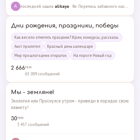
последней зашла
alikaya
· Re: Перепись забавного населения!!! · 09.09.2023
A
Дни рождения, праздники, победы
Как весело отметить праздник? Идеи, конкурсы, рассказы.
Аист прилетел
Красный день календаря
Мир прошлогодних открыток
На пороге Новый год
тем
2 666
65 009 сообщений
Мы - земляне!
Экология или Проснулся утром - приведи в порядок свою
планету!
тем
30
3 457 сообщений