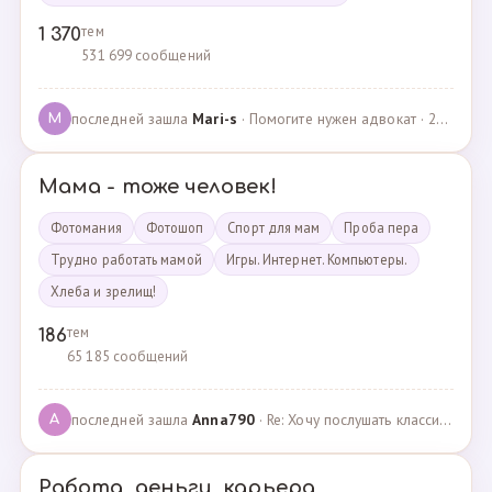
тем
1 370
531 699 сообщений
последней зашла
Mari-s
· Помогите нужен адвокат · 24.04.2025
M
Мама - тоже человек!
Фотомания
Фотошоп
Спорт для мам
Проба пера
Трудно работать мамой
Игры. Интернет. Компьютеры.
Хлеба и зрелищ!
тем
186
65 185 сообщений
последней зашла
Anna790
· Re: Хочу послушать классику · 22.03.2025
A
Работа, деньги, карьера