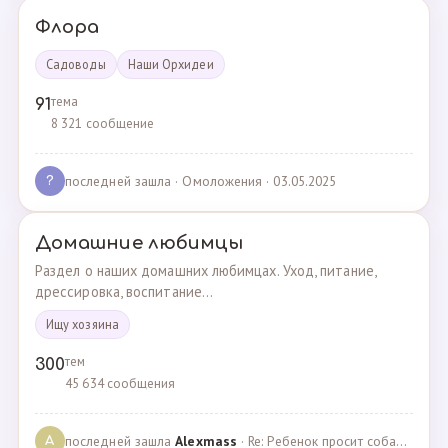
Флора
Садоводы
Наши Орхидеи
тема
91
8 321 сообщение
последней зашла
· Омоложения · 03.05.2025
?
Домашние любимцы
Раздел о наших домашних любимцах. Уход, питание,
дрессировка, воспитание...
Ищу хозяина
тем
300
45 634 сообщения
последней зашла
Alexmass
· Re: Ребенок просит собаку, посоветуйте какую породу… · 30.03.2025
A