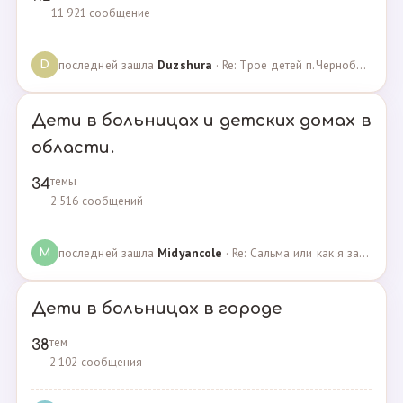
11 921 сообщение
последней зашла
Duzshura
· Re: Трое детей п.Черноборский Чесменский район. · 27.06.2024
D
Дети в больницах и детских домах в
области.
темы
34
2 516 сообщений
последней зашла
Midyancole
· Re: Сальма или как я захотела помочь взросым сиротам · 16.12.2019
M
Дети в больницах в городе
тем
38
2 102 сообщения