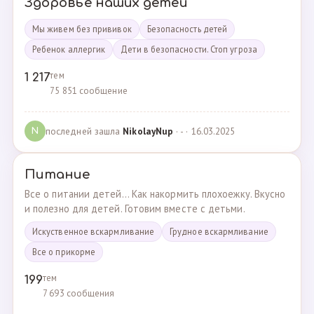
Здоровье наших детей
Мы живем без прививок
Безопасность детей
Ребенок аллергик
Дети в безопасности. Стоп угроза
тем
1 217
75 851 сообщение
последней зашла
NikolayNup
· - · 16.03.2025
N
Питание
Все о питании детей... Как накормить плохоежку. Вкусно
и полезно для детей. Готовим вместе с детьми.
Искуственное вскармливание
Грудное вскармливание
Все о прикорме
тем
199
7 693 сообщения