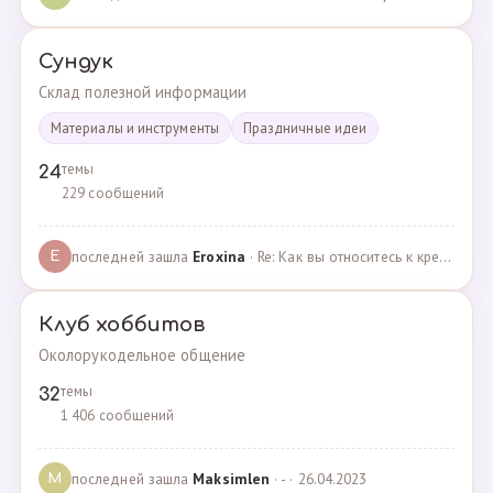
Сундук
Склад полезной информации
Материалы и инструменты
Праздничные идеи
темы
24
229 сообщений
последней зашла
Eroxina
· Re: Как вы относитесь к кредитам? · 06.04.2025
E
Клуб хоббитов
Околорукодельное общение
темы
32
1 406 сообщений
последней зашла
Maksimlen
· - · 26.04.2023
M