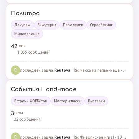
Палитра
Декупаж
Бижутерия
Переделки
Скрапбукинг
Мыловарение
темы
42
1 035 сообщений
последней зашла
Reutova
· Re: маска из папье-маше · 20.12.2022
R
События Hand-made
Встречи ХОББИтов
Мастер-классы
Выставки
темы
3
22 сообщения
последней зашла
Reutova
· Re: Живописная игра! · 10.12.2020
R