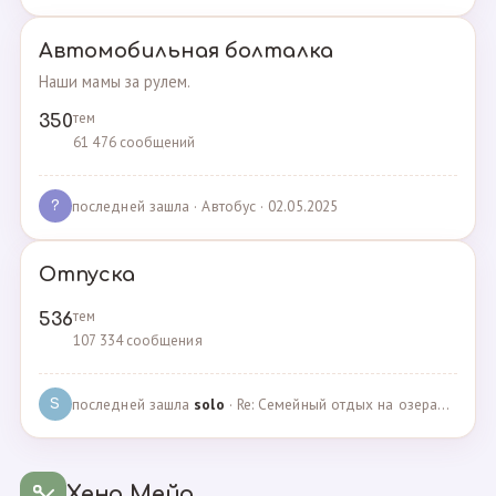
Автомобильная болталка
Наши мамы за рулем.
тем
350
61 476 сообщений
последней зашла
· Автобус · 02.05.2025
?
Отпуска
тем
536
107 334 сообщения
последней зашла
solo
· Re: Семейный отдых на озерах Челябинской области. П… · 04.05.2025
S
Хенд Мейд