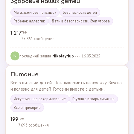
Здоровье наших детей
Мы живем без прививок
Безопасность детей
Ребенок аллергик
Дети в безопасности. Стоп угроза
тем
1 217
75 851 сообщение
последней зашла
NikolayNup
· - · 16.03.2025
N
Питание
Все о питании детей... Как накормить плохоежку. Вкусно
и полезно для детей. Готовим вместе с детьми.
Искуственное вскармливание
Грудное вскармливание
Все о прикорме
тем
199
7 693 сообщения