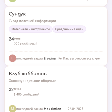
Сундук
Склад полезной информации
Материалы и инструменты
Праздничные идеи
темы
24
229 сообщений
последней зашла
Eroxina
· Re: Как вы относитесь к кредитам? · 06.04.2025
E
Клуб хоббитов
Околорукодельное общение
темы
32
1 406 сообщений
последней зашла
Maksimlen
· - · 26.04.2023
M