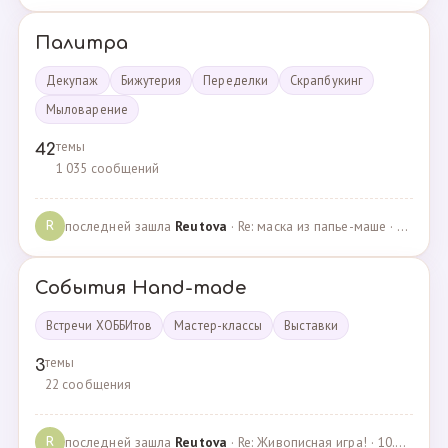
Палитра
Декупаж
Бижутерия
Переделки
Скрапбукинг
Мыловарение
темы
42
1 035 сообщений
последней зашла
Reutova
· Re: маска из папье-маше · 20.12.2022
R
События Hand-made
Встречи ХОББИтов
Мастер-классы
Выставки
темы
3
22 сообщения
последней зашла
Reutova
· Re: Живописная игра! · 10.12.2020
R