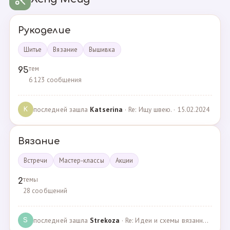
Рукоделие
Шитье
Вязание
Вышивка
тем
95
6 123 сообщения
последней зашла
Katserina
· Re: Ищу швею. · 15.02.2024
K
Вязание
Встречи
Мастер-классы
Акции
темы
2
28 сообщений
последней зашла
Strekoza
· Re: Идеи и схемы вязанных шариков · 16.12.2020
S