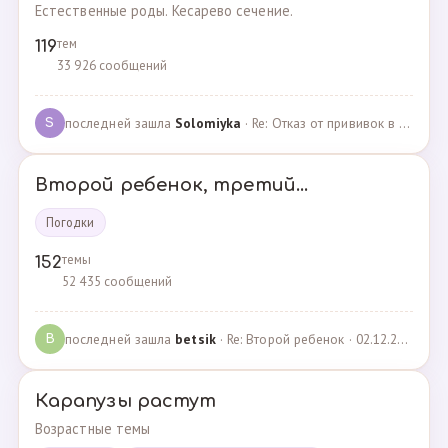
Естественные роды. Кесарево сечение.
тем
119
33 926 сообщений
последней зашла
Solomiyka
· Re: Отказ от прививок в роддоме · 07.05.2022
S
Второй ребенок, третий...
Погодки
темы
152
52 435 сообщений
последней зашла
betsik
· Re: Второй ребенок · 02.12.2023
B
Карапузы растут
Возрастные темы