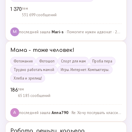
тем
1 370
531 699 сообщений
последней зашла
Mari-s
· Помогите нужен адвокат · 24.04.2025
M
Мама - тоже человек!
Фотомания
Фотошоп
Спорт для мам
Проба пера
Трудно работать мамой
Игры. Интернет. Компьютеры.
Хлеба и зрелищ!
тем
186
65 185 сообщений
последней зашла
Anna790
· Re: Хочу послушать классику · 22.03.2025
A
Работа, деньги, карьера