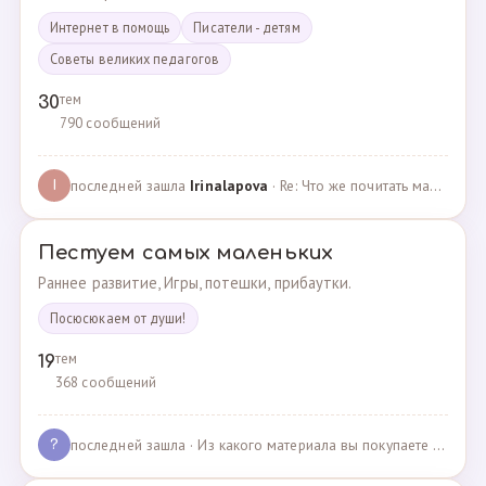
Интернет в помощь
Писатели - детям
Советы великих педагогов
тем
30
790 сообщений
последней зашла
Irinalapova
· Re: Что же почитать маме о правильном воспитании ре? · 23.02.2025
I
Пестуем самых маленьких
Раннее развитие, Игры, потешки, прибаутки.
Посюсюкаем от души!
тем
19
368 сообщений
последней зашла
· Из какого материала вы покупаете одежду для своих д… · 03.05.2025
?