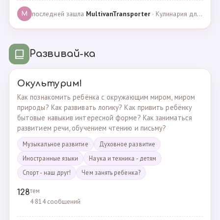
последней зашла
MultivanTransporter
· Кулинария для более старших · 24.10.2024
M
Развивай-ка
Окультурим!
Как познакомить ребёнка с окружающим миром, миром
природы? Как развивать логику? Как привить ребёнку
бытовые навыкив интересной форме? Как заниматься
развитием речи, обучением чтению и письму?
Музыкальное развитие
Духовное развитие
Иностранные языки
Наука и техника - детям
Спорт - наш друг!
Чем занять ребенка?
тем
128
4 814 сообщений