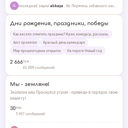
последней зашла
alikaya
· Re: Перепись забавного населения!!! · 09.09.2023
A
Дни рождения, праздники, победы
Как весело отметить праздник? Идеи, конкурсы, рассказы.
Аист прилетел
Красный день календаря
Мир прошлогодних открыток
На пороге Новый год
тем
2 666
65 009 сообщений
Мы - земляне!
Экология или Проснулся утром - приведи в порядок свою
планету!
тем
30
3 457 сообщений