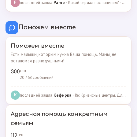
последней зашла
Pamp
· Какой сериал вас зацепил? · 07.05.2025
P
Поможем вместе
Поможем вместе
Есть малыши, которым нужна Ваша помощь. Мамы, не
останемся равнодушными!
тем
300
20 768 сообщений
последней зашла
Кефирка
· Re: Кризисные центры. Для женщин, попавших в трудн… · 06.03.2022
К
Адресная помощь конкретным
семьям
тем
112