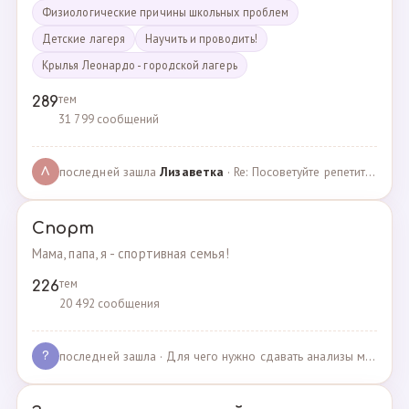
Физиологические причины школьных проблем
Детские лагеря
Научить и проводить!
Крылья Леонардо - городской лагерь
тем
289
31 799 сообщений
последней зашла
Лизаветка
· Re: Посоветуйте репетитора по английскому · 27.11.2024
Л
Спорт
Мама, папа, я - спортивная семья!
тем
226
20 492 сообщения
последней зашла
· Для чего нужно сдавать анализы мочи спортсменам? · 03.05.2025
?