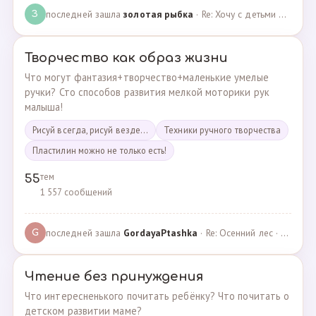
последней зашла
золотая рыбка
· Re: Хочу с детьми поехать на следующей неделе в Сан… · 19.05.2024
З
Творчество как образ жизни
Что могут фантазия+творчество+маленькие умелые
ручки? Сто способов развития мелкой моторики рук
малыша!
Рисуй всегда, рисуй везде...
Техники ручного творчества
Пластилин можно не только есть!
тем
55
1 557 сообщений
последней зашла
GordayaPtashka
· Re: Осенний лес · 05.05.2022
G
Чтение без принуждения
Что интересненького почитать ребёнку? Что почитать о
детском развитии маме?