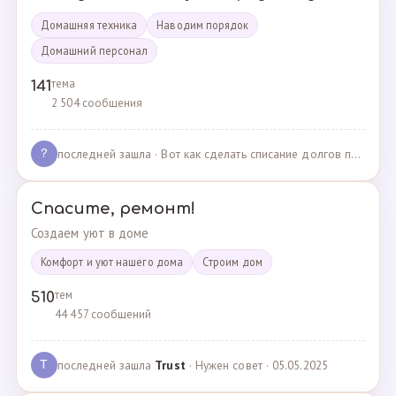
Домашняя техника
Наводим порядок
Домашний персонал
тема
141
2 504 сообщения
последней зашла
· Вот как сделать списание долгов по жкх? · 02.05.2025
?
Спасите, ремонт!
Создаем уют в доме
Комфорт и уют нашего дома
Cтроим дом
тем
510
44 457 сообщений
последней зашла
Trust
· Нужен совет · 05.05.2025
T