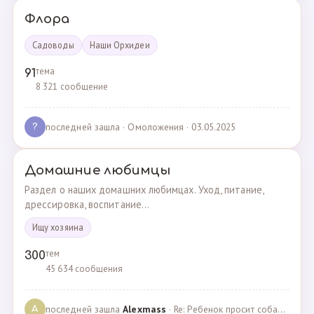
Флора
Садоводы
Наши Орхидеи
тема
91
8 321 сообщение
последней зашла
· Омоложения · 03.05.2025
?
Домашние любимцы
Раздел о наших домашних любимцах. Уход, питание,
дрессировка, воспитание...
Ищу хозяина
тем
300
45 634 сообщения
последней зашла
Alexmass
· Re: Ребенок просит собаку, посоветуйте какую породу… · 30.03.2025
A