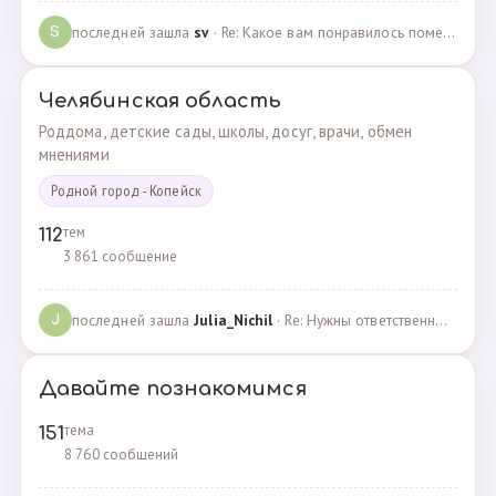
последней зашла
sv
· Re: Какое вам понравилось помещения для проведения … · 07.05.2025
S
Челябинская область
Роддома, детские сады, школы, досуг, врачи, обмен
мнениями
Родной город - Копейск
тем
112
3 861 сообщение
последней зашла
Julia_Nichil
· Re: Нужны ответственные и любящие детей сотрудники … · 22.07.2024
J
Давайте познакомимся
тема
151
8 760 сообщений