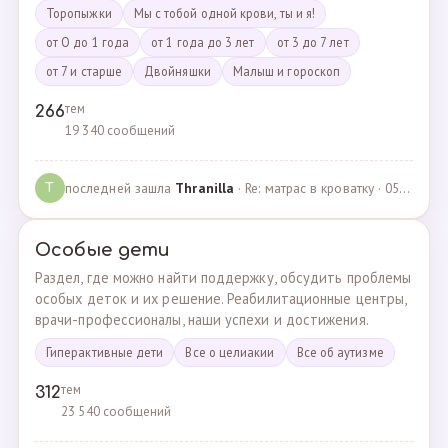
Торопыжки
Мы с тобой одной крови, ты и я!
от О до 1 года
от 1 года до 3 лет
от 3 до 7 лет
от 7 и старше
Двойняшки
Малыш и гороскоп
тем
266
19 340 сообщений
последней зашла
Thranilla
· Re: матрас в кроватку · 05.05.2024
T
Особые дети
Раздел, где можно найти поддержку, обсудить проблемы
особых деток и их решение. Реабилитационные центры,
врачи-профессионалы, наши успехи и достижения.
Гиперактивные дети
Все о целиакии
Все об аутизме
тем
312
23 540 сообщений