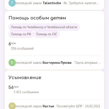
последней зашла
Talantische
· Re: Требуется напечатать бейджики · 09.02.2024
T
Помощь особым детям
Помощь по Челябинску и Челябинской области
Помощь по РФ
Помощь по СНГ
тем
6
336 сообщений
последней зашла
Екатерина Пухова
· "Здесь впервые поверили в моего сына и подарили над… · 09.09.2019
Е
Усыновление
тем
56
5 422 сообщения
последней зашла
Настья
· Посоветуйте ШПР · 26.02.2021
Н