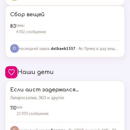
Сбор вещей
темы
83
4 302 сообщения
последней зашла
dolbaeb1337
· Re: Приму в дар вещи на новорождённую девочку · 13.12.2024
D
Наши дети
Если аист задержался...
Лапароскопия, ЭКО и другое
тем
110
22 933 сообщения