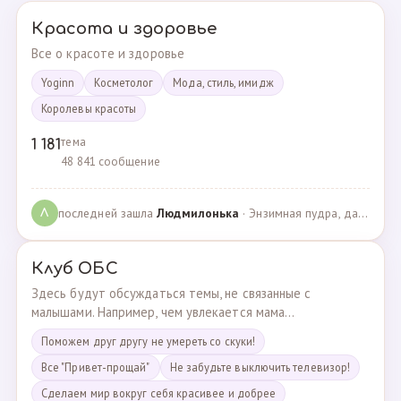
Красота и здоровье
Все о красоте и здоровье
Yoginn
Косметолог
Мода, стиль, имидж
Королевы красоты
тема
1 181
48 841 сообщение
последней зашла
Людмилонькa
· Энзимная пудра, да или нет? · 29.06.2025
Л
Клуб ОБС
Здесь будут обсуждаться темы, не связанные с
малышами. Например, чем увлекается мама...
Поможем друг другу не умереть со скуки!
Все "Привет-прощай"
Не забудьте выключить телевизор!
Сделаем мир вокруг себя красивее и добрее