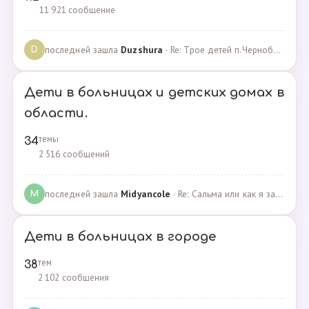
11 921 сообщение
последней зашла
Duzshura
· Re: Трое детей п.Черноборский Чесменский район. · 27.06.2024
D
Дети в больницах и детских домах в
области.
темы
34
2 516 сообщений
последней зашла
Midyancole
· Re: Сальма или как я захотела помочь взросым сиротам · 16.12.2019
M
Дети в больницах в городе
тем
38
2 102 сообщения