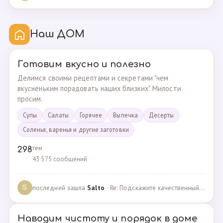
Наш ДОМ
Готовим вкусно и полезно
Делимся своими рецептами и секретами "чем
вкусненьким порадовать наших близких". Милости
просим.
Супы
Cалаты
Горячее
Выпечка
Десерты
Соленья, варенья и другие заготовки
тем
298
43 575 сообщений
последней зашла
Salto
· Re: Подскажите качественный и крепкий капсульный ко… · 01.09.2024
S
Наводим чистоту и порядок в доме