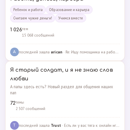
Ребенок и работа
Образование и карьера
Считаем чужие деньги!
Учимся вместе
тем
1 026
15 068 сообщений
последней зашла
arican
· Re: Ищу помощника на работе · 14.01.2025
A
Я старый солдат, и я не знаю слов
любви
А папы здесь есть? Новый раздел для общения наших
пап
темы
72
2 507 сообщений
последней зашла
Trust
· Есть ли у вас тяга к онлайн играм? · 02.05.2025
T