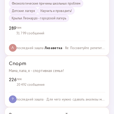
Физиологические причины школьных проблем
Детские лагеря
Научить и проводить!
Крылья Леонардо - городской лагерь
тем
289
31 799 сообщений
последней зашла
Лизаветка
· Re: Посоветуйте репетитора по английскому · 27.11.2024
Л
Спорт
Мама, папа, я - спортивная семья!
тем
226
20 492 сообщения
последней зашла
· Для чего нужно сдавать анализы мочи спортсменам? · 03.05.2025
?