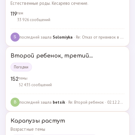
Естественные роды. Кесарево сечение.
тем
119
33 926 сообщений
последней зашла
Solomiyka
· Re: Отказ от прививок в роддоме · 07.05.2022
S
Второй ребенок, третий...
Погодки
темы
152
52 435 сообщений
последней зашла
betsik
· Re: Второй ребенок · 02.12.2023
B
Карапузы растут
Возрастные темы