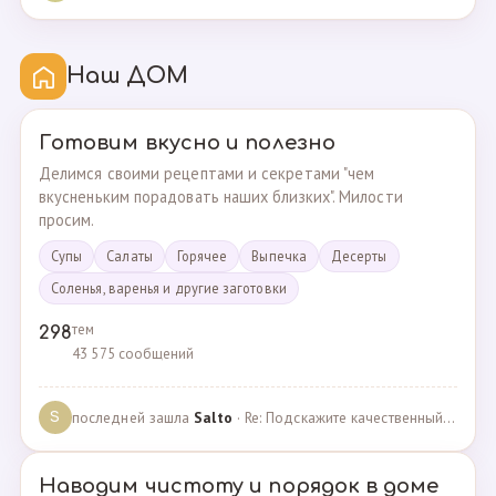
Наш ДОМ
Готовим вкусно и полезно
Делимся своими рецептами и секретами "чем
вкусненьким порадовать наших близких". Милости
просим.
Супы
Cалаты
Горячее
Выпечка
Десерты
Соленья, варенья и другие заготовки
тем
298
43 575 сообщений
последней зашла
Salto
· Re: Подскажите качественный и крепкий капсульный ко… · 01.09.2024
S
Наводим чистоту и порядок в доме