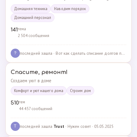
Домашняя техника
Наводим порядок
Домашний персонал
тема
141
2 504 сообщения
последней зашла
· Вот как сделать списание долгов по жкх? · 02.05.2025
?
Спасите, ремонт!
Создаем уют в доме
Комфорт и уют нашего дома
Cтроим дом
тем
510
44 457 сообщений
последней зашла
Trust
· Нужен совет · 05.05.2025
T