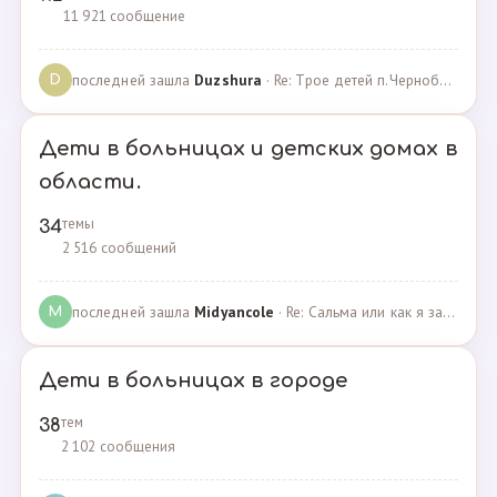
11 921 сообщение
последней зашла
Duzshura
· Re: Трое детей п.Черноборский Чесменский район. · 27.06.2024
D
Дети в больницах и детских домах в
области.
темы
34
2 516 сообщений
последней зашла
Midyancole
· Re: Сальма или как я захотела помочь взросым сиротам · 16.12.2019
M
Дети в больницах в городе
тем
38
2 102 сообщения