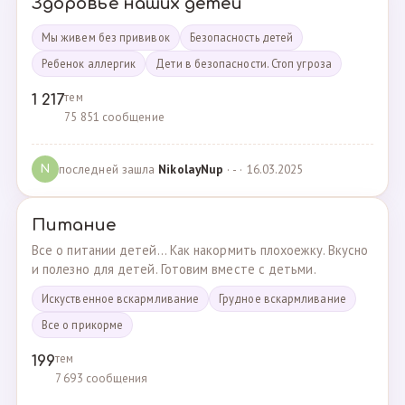
Здоровье наших детей
Мы живем без прививок
Безопасность детей
Ребенок аллергик
Дети в безопасности. Стоп угроза
тем
1 217
75 851 сообщение
последней зашла
NikolayNup
· - · 16.03.2025
N
Питание
Все о питании детей... Как накормить плохоежку. Вкусно
и полезно для детей. Готовим вместе с детьми.
Искуственное вскармливание
Грудное вскармливание
Все о прикорме
тем
199
7 693 сообщения