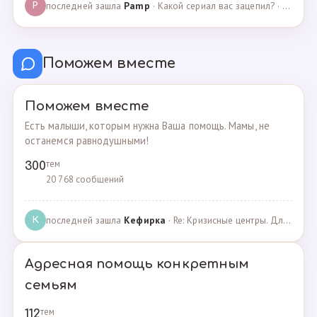
последней зашла
Pamp
· Какой сериал вас зацепил? · 07.05.2025
P
Поможем вместе
Поможем вместе
Есть малыши, которым нужна Ваша помощь. Мамы, не
останемся равнодушными!
тем
300
20 768 сообщений
последней зашла
Кефирка
· Re: Кризисные центры. Для женщин, попавших в трудн… · 06.03.2022
К
Адресная помощь конкретным
семьям
тем
112