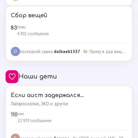
Сбор вещей
темы
83
4 302 сообщения
последней зашла
dolbaeb1337
· Re: Приму в дар вещи на новорождённую девочку · 13.12.2024
D
Наши дети
Если аист задержался...
Лапароскопия, ЭКО и другое
тем
110
22 933 сообщения