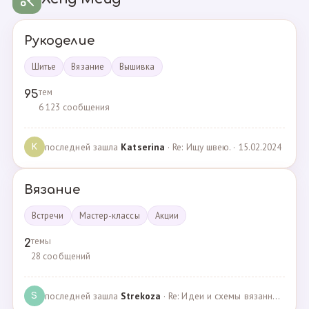
Рукоделие
Шитье
Вязание
Вышивка
тем
95
6 123 сообщения
последней зашла
Katserina
· Re: Ищу швею. · 15.02.2024
K
Вязание
Встречи
Мастер-классы
Акции
темы
2
28 сообщений
последней зашла
Strekoza
· Re: Идеи и схемы вязанных шариков · 16.12.2020
S