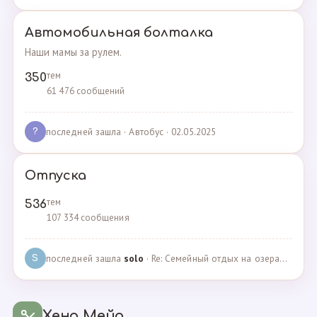
Автомобильная болталка
Наши мамы за рулем.
тем
350
61 476 сообщений
последней зашла
· Автобус · 02.05.2025
?
Отпуска
тем
536
107 334 сообщения
последней зашла
solo
· Re: Семейный отдых на озерах Челябинской области. П… · 04.05.2025
S
Хенд Мейд