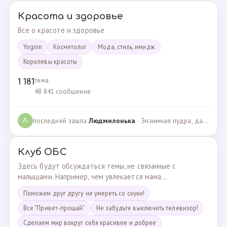
Красота и здоровье
Все о красоте и здоровье
Yoginn
Косметолог
Мода, стиль, имидж
Королевы красоты
тема
1 181
48 841 сообщение
последней зашла
Людмилонькa
· Энзимная пудра, да или нет? · 29.06.2025
Л
Клуб ОБС
Здесь будут обсуждаться темы, не связанные с
малышами. Например, чем увлекается мама...
Поможем друг другу не умереть со скуки!
Все "Привет-прощай"
Не забудьте выключить телевизор!
Сделаем мир вокруг себя красивее и добрее