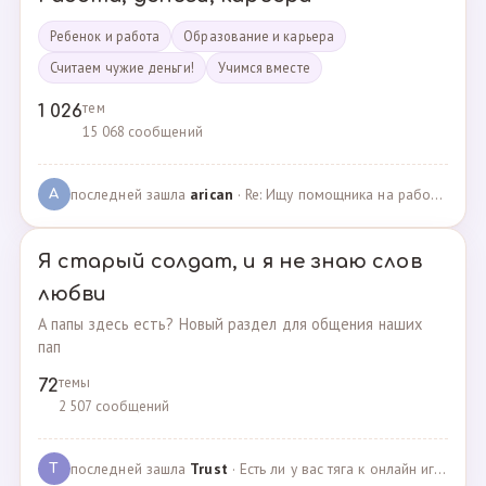
Ребенок и работа
Образование и карьера
Считаем чужие деньги!
Учимся вместе
тем
1 026
15 068 сообщений
последней зашла
arican
· Re: Ищу помощника на работе · 14.01.2025
A
Я старый солдат, и я не знаю слов
любви
А папы здесь есть? Новый раздел для общения наших
пап
темы
72
2 507 сообщений
последней зашла
Trust
· Есть ли у вас тяга к онлайн играм? · 02.05.2025
T