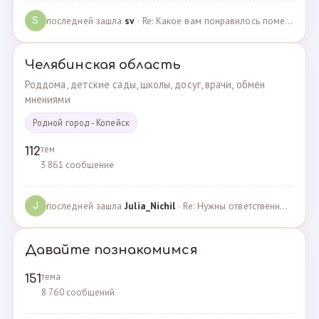
последней зашла
sv
· Re: Какое вам понравилось помещения для проведения … · 07.05.2025
S
Челябинская область
Роддома, детские сады, школы, досуг, врачи, обмен
мнениями
Родной город - Копейск
тем
112
3 861 сообщение
последней зашла
Julia_Nichil
· Re: Нужны ответственные и любящие детей сотрудники … · 22.07.2024
J
Давайте познакомимся
тема
151
8 760 сообщений