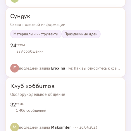
Сундук
Склад полезной информации
Материалы и инструменты
Праздничные идеи
темы
24
229 сообщений
последней зашла
Eroxina
· Re: Как вы относитесь к кредитам? · 06.04.2025
E
Клуб хоббитов
Околорукодельное общение
темы
32
1 406 сообщений
последней зашла
Maksimlen
· - · 26.04.2023
M