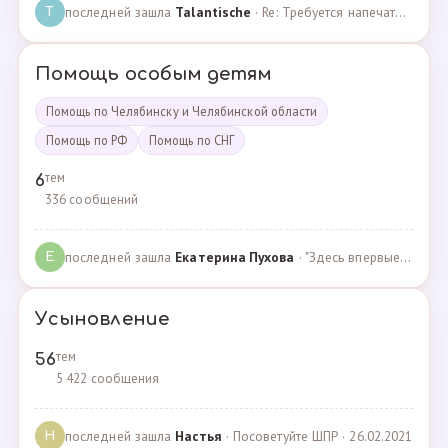
последней зашла
Talantische
· Re: Требуется напечатать бейджики · 09.02.2024
T
Помощь особым детям
Помощь по Челябинску и Челябинской области
Помощь по РФ
Помощь по СНГ
тем
6
336 сообщений
последней зашла
Екатерина Пухова
· "Здесь впервые поверили в моего сына и подарили над… · 09.09.2019
Е
Усыновление
тем
56
5 422 сообщения
последней зашла
Настья
· Посоветуйте ШПР · 26.02.2021
Н