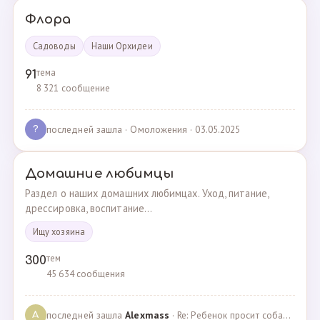
Флора
Садоводы
Наши Орхидеи
тема
91
8 321 сообщение
последней зашла
· Омоложения · 03.05.2025
?
Домашние любимцы
Раздел о наших домашних любимцах. Уход, питание,
дрессировка, воспитание...
Ищу хозяина
тем
300
45 634 сообщения
последней зашла
Alexmass
· Re: Ребенок просит собаку, посоветуйте какую породу… · 30.03.2025
A