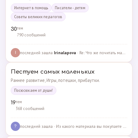
Интернет в помощь
Писатели - детям
Советы великих педагогов
тем
30
790 сообщений
последней зашла
Irinalapova
· Re: Что же почитать маме о правильном воспитании ре? · 23.02.2025
I
Пестуем самых маленьких
Раннее развитие, Игры, потешки, прибаутки.
Посюсюкаем от души!
тем
19
368 сообщений
последней зашла
· Из какого материала вы покупаете одежду для своих д… · 03.05.2025
?