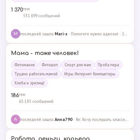
тем
1 370
531 699 сообщений
последней зашла
Mari-s
· Помогите нужен адвокат · 24.04.2025
M
Мама - тоже человек!
Фотомания
Фотошоп
Спорт для мам
Проба пера
Трудно работать мамой
Игры. Интернет. Компьютеры.
Хлеба и зрелищ!
тем
186
65 185 сообщений
последней зашла
Anna790
· Re: Хочу послушать классику · 22.03.2025
A
Работа, деньги, карьера