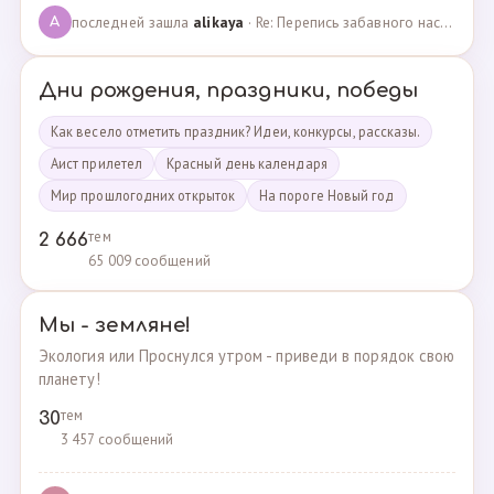
последней зашла
alikaya
· Re: Перепись забавного населения!!! · 09.09.2023
A
Дни рождения, праздники, победы
Как весело отметить праздник? Идеи, конкурсы, рассказы.
Аист прилетел
Красный день календаря
Мир прошлогодних открыток
На пороге Новый год
тем
2 666
65 009 сообщений
Мы - земляне!
Экология или Проснулся утром - приведи в порядок свою
планету!
тем
30
3 457 сообщений