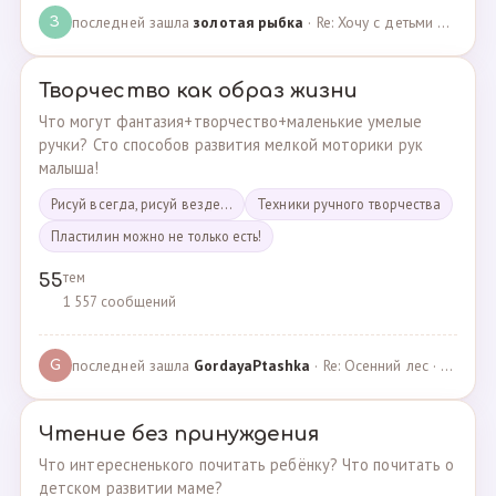
последней зашла
золотая рыбка
· Re: Хочу с детьми поехать на следующей неделе в Сан… · 19.05.2024
З
Творчество как образ жизни
Что могут фантазия+творчество+маленькие умелые
ручки? Сто способов развития мелкой моторики рук
малыша!
Рисуй всегда, рисуй везде...
Техники ручного творчества
Пластилин можно не только есть!
тем
55
1 557 сообщений
последней зашла
GordayaPtashka
· Re: Осенний лес · 05.05.2022
G
Чтение без принуждения
Что интересненького почитать ребёнку? Что почитать о
детском развитии маме?