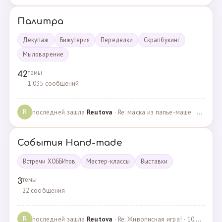
Палитра
Декупаж
Бижутерия
Переделки
Скрапбукинг
Мыловарение
темы
42
1 035 сообщений
последней зашла
Reutova
· Re: маска из папье-маше · 20.12.2022
R
События Hand-made
Встречи ХОББИтов
Мастер-классы
Выставки
темы
3
22 сообщения
последней зашла
Reutova
· Re: Живописная игра! · 10.12.2020
R