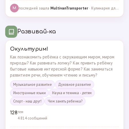
последней зашла
MultivanTransporter
· Кулинария для более старших · 24.10.2024
M
Развивай-ка
Окультурим!
Как познакомить ребёнка с окружающим миром, миром
природы? Как развивать логику? Как привить ребёнку
бытовые навыкив интересной форме? Как заниматься
развитием речи, обучением чтению и письму?
Музыкальное развитие
Духовное развитие
Иностранные языки
Наука и техника - детям
Спорт - наш друг!
Чем занять ребенка?
тем
128
4 814 сообщений