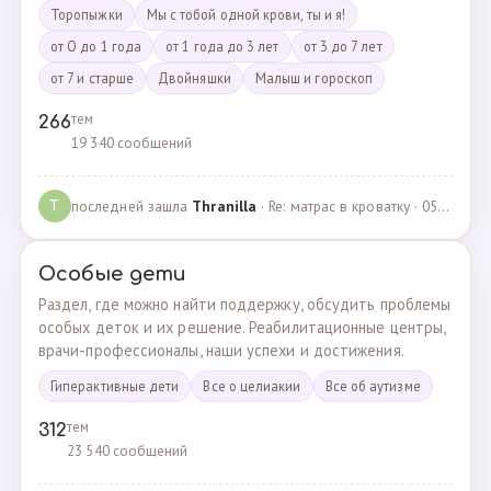
Торопыжки
Мы с тобой одной крови, ты и я!
от О до 1 года
от 1 года до 3 лет
от 3 до 7 лет
от 7 и старше
Двойняшки
Малыш и гороскоп
тем
266
19 340 сообщений
последней зашла
Thranilla
· Re: матрас в кроватку · 05.05.2024
T
Особые дети
Раздел, где можно найти поддержку, обсудить проблемы
особых деток и их решение. Реабилитационные центры,
врачи-профессионалы, наши успехи и достижения.
Гиперактивные дети
Все о целиакии
Все об аутизме
тем
312
23 540 сообщений