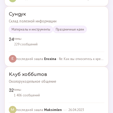
Сундук
Склад полезной информации
Материалы и инструменты
Праздничные идеи
темы
24
229 сообщений
последней зашла
Eroxina
· Re: Как вы относитесь к кредитам? · 06.04.2025
E
Клуб хоббитов
Околорукодельное общение
темы
32
1 406 сообщений
последней зашла
Maksimlen
· - · 26.04.2023
M