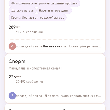
Физиологические причины школьных проблем
Детские лагеря
Научить и проводить!
Крылья Леонардо - городской лагерь
тем
289
31 799 сообщений
последней зашла
Лизаветка
· Re: Посоветуйте репетитора по английскому · 27.11.2024
Л
Спорт
Мама, папа, я - спортивная семья!
тем
226
20 492 сообщения
последней зашла
· Для чего нужно сдавать анализы мочи спортсменам? · 03.05.2025
?