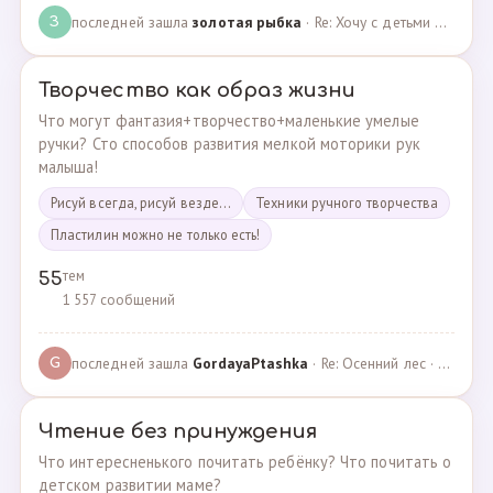
последней зашла
золотая рыбка
· Re: Хочу с детьми поехать на следующей неделе в Сан… · 19.05.2024
З
Творчество как образ жизни
Что могут фантазия+творчество+маленькие умелые
ручки? Сто способов развития мелкой моторики рук
малыша!
Рисуй всегда, рисуй везде...
Техники ручного творчества
Пластилин можно не только есть!
тем
55
1 557 сообщений
последней зашла
GordayaPtashka
· Re: Осенний лес · 05.05.2022
G
Чтение без принуждения
Что интересненького почитать ребёнку? Что почитать о
детском развитии маме?