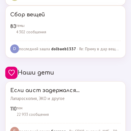
Сбор вещей
темы
83
4 302 сообщения
последней зашла
dolbaeb1337
· Re: Приму в дар вещи на новорождённую девочку · 13.12.2024
D
Наши дети
Если аист задержался...
Лапароскопия, ЭКО и другое
тем
110
22 933 сообщения