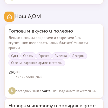
Наш ДОМ
Готовим вкусно и полезно
Делимся своими рецептами и секретами "чем
вкусненьким порадовать наших близких". Милости
просим.
Супы
Cалаты
Горячее
Выпечка
Десерты
Соленья, варенья и другие заготовки
тем
298
43 575 сообщений
последней зашла
Salto
· Re: Подскажите качественный и крепкий капсульный ко… · 01.09.2024
S
Наводим чистоту и порядок в доме