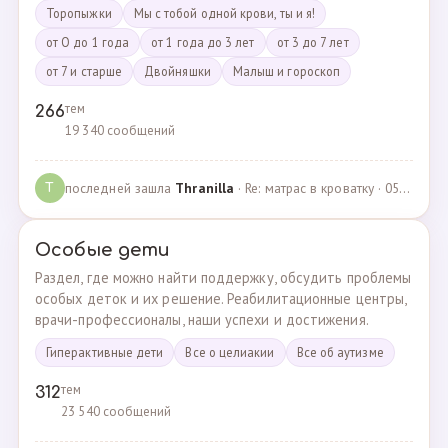
Торопыжки
Мы с тобой одной крови, ты и я!
от О до 1 года
от 1 года до 3 лет
от 3 до 7 лет
от 7 и старше
Двойняшки
Малыш и гороскоп
тем
266
19 340 сообщений
последней зашла
Thranilla
· Re: матрас в кроватку · 05.05.2024
T
Особые дети
Раздел, где можно найти поддержку, обсудить проблемы
особых деток и их решение. Реабилитационные центры,
врачи-профессионалы, наши успехи и достижения.
Гиперактивные дети
Все о целиакии
Все об аутизме
тем
312
23 540 сообщений