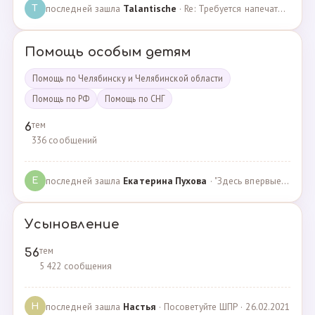
последней зашла
Talantische
· Re: Требуется напечатать бейджики · 09.02.2024
T
Помощь особым детям
Помощь по Челябинску и Челябинской области
Помощь по РФ
Помощь по СНГ
тем
6
336 сообщений
последней зашла
Екатерина Пухова
· "Здесь впервые поверили в моего сына и подарили над… · 09.09.2019
Е
Усыновление
тем
56
5 422 сообщения
последней зашла
Настья
· Посоветуйте ШПР · 26.02.2021
Н