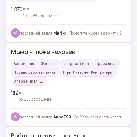
тем
1 370
531 699 сообщений
последней зашла
Mari-s
· Помогите нужен адвокат · 24.04.2025
M
Мама - тоже человек!
Фотомания
Фотошоп
Спорт для мам
Проба пера
Трудно работать мамой
Игры. Интернет. Компьютеры.
Хлеба и зрелищ!
тем
186
65 185 сообщений
последней зашла
Anna790
· Re: Хочу послушать классику · 22.03.2025
A
Работа, деньги, карьера