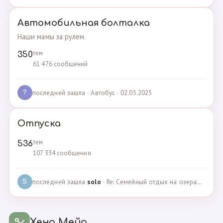
Автомобильная болталка
Наши мамы за рулем.
тем
350
61 476 сообщений
последней зашла
· Автобус · 02.05.2025
?
Отпуска
тем
536
107 334 сообщения
последней зашла
solo
· Re: Семейный отдых на озерах Челябинской области. П… · 04.05.2025
S
Хенд Мейд