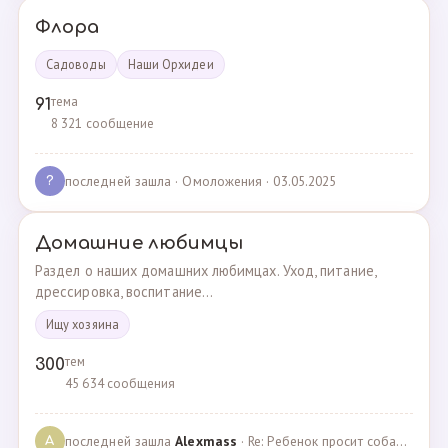
Флора
Садоводы
Наши Орхидеи
тема
91
8 321 сообщение
последней зашла
· Омоложения · 03.05.2025
?
Домашние любимцы
Раздел о наших домашних любимцах. Уход, питание,
дрессировка, воспитание...
Ищу хозяина
тем
300
45 634 сообщения
последней зашла
Alexmass
· Re: Ребенок просит собаку, посоветуйте какую породу… · 30.03.2025
A