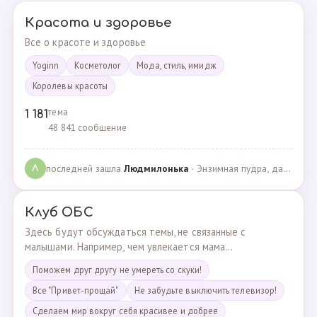
Красота и здоровье
Все о красоте и здоровье
Yoginn
Косметолог
Мода, стиль, имидж
Королевы красоты
тема
1 181
48 841 сообщение
последней зашла
Людмилонькa
· Энзимная пудра, да или нет? · 29.06.2025
Л
Клуб ОБС
Здесь будут обсуждаться темы, не связанные с
малышами. Например, чем увлекается мама...
Поможем друг другу не умереть со скуки!
Все "Привет-прощай"
Не забудьте выключить телевизор!
Сделаем мир вокруг себя красивее и добрее