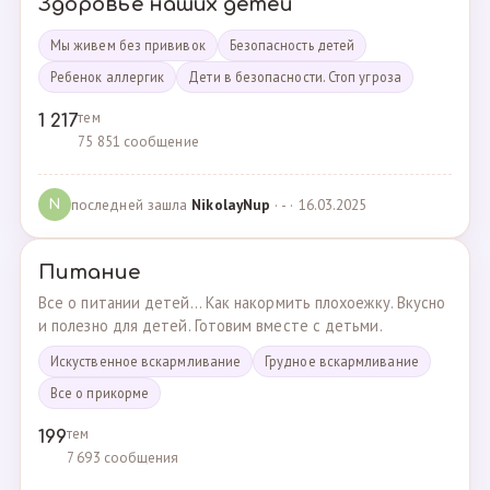
Здоровье наших детей
Мы живем без прививок
Безопасность детей
Ребенок аллергик
Дети в безопасности. Стоп угроза
тем
1 217
75 851 сообщение
последней зашла
NikolayNup
· - · 16.03.2025
N
Питание
Все о питании детей... Как накормить плохоежку. Вкусно
и полезно для детей. Готовим вместе с детьми.
Искуственное вскармливание
Грудное вскармливание
Все о прикорме
тем
199
7 693 сообщения