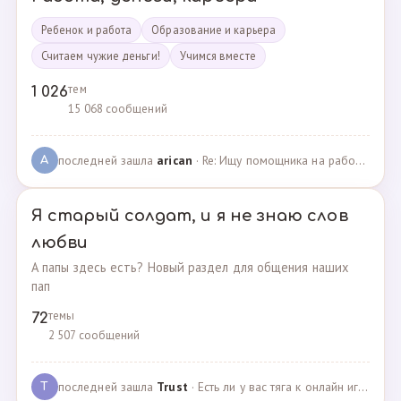
Ребенок и работа
Образование и карьера
Считаем чужие деньги!
Учимся вместе
тем
1 026
15 068 сообщений
последней зашла
arican
· Re: Ищу помощника на работе · 14.01.2025
A
Я старый солдат, и я не знаю слов
любви
А папы здесь есть? Новый раздел для общения наших
пап
темы
72
2 507 сообщений
последней зашла
Trust
· Есть ли у вас тяга к онлайн играм? · 02.05.2025
T