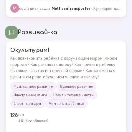
последней зашла
MultivanTransporter
· Кулинария для более старших · 24.10.2024
M
Развивай-ка
Окультурим!
Как познакомить ребёнка с окружающим миром, миром
природы? Как развивать логику? Как привить ребёнку
бытовые навыкив интересной форме? Как заниматься
развитием речи, обучением чтению и письму?
Музыкальное развитие
Духовное развитие
Иностранные языки
Наука и техника - детям
Спорт - наш друг!
Чем занять ребенка?
тем
128
4 814 сообщений