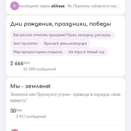
последней зашла
alikaya
· Re: Перепись забавного населения!!! · 09.09.2023
A
Дни рождения, праздники, победы
Как весело отметить праздник? Идеи, конкурсы, рассказы.
Аист прилетел
Красный день календаря
Мир прошлогодних открыток
На пороге Новый год
тем
2 666
65 009 сообщений
Мы - земляне!
Экология или Проснулся утром - приведи в порядок свою
планету!
тем
30
3 457 сообщений