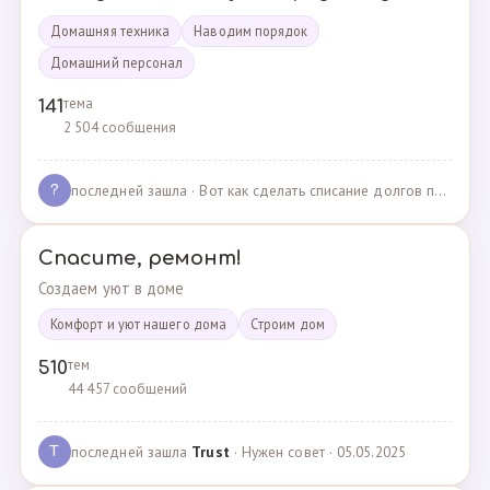
Домашняя техника
Наводим порядок
Домашний персонал
тема
141
2 504 сообщения
последней зашла
· Вот как сделать списание долгов по жкх? · 02.05.2025
?
Спасите, ремонт!
Создаем уют в доме
Комфорт и уют нашего дома
Cтроим дом
тем
510
44 457 сообщений
последней зашла
Trust
· Нужен совет · 05.05.2025
T