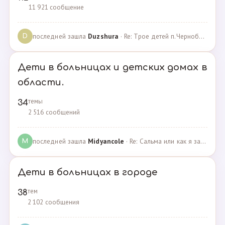
11 921 сообщение
последней зашла
Duzshura
· Re: Трое детей п.Черноборский Чесменский район. · 27.06.2024
D
Дети в больницах и детских домах в
области.
темы
34
2 516 сообщений
последней зашла
Midyancole
· Re: Сальма или как я захотела помочь взросым сиротам · 16.12.2019
M
Дети в больницах в городе
тем
38
2 102 сообщения