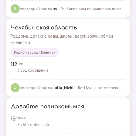
последней зашла
sv
· Re: Какое вам понравилось помещения для проведения … · 07.05.2025
S
Челябинская область
Роддома, детские сады, школы, досуг, врачи, обмен
мнениями
Родной город - Копейск
тем
112
3 861 сообщение
последней зашла
Julia_Nichil
· Re: Нужны ответственные и любящие детей сотрудники … · 22.07.2024
J
Давайте познакомимся
тема
151
8 760 сообщений