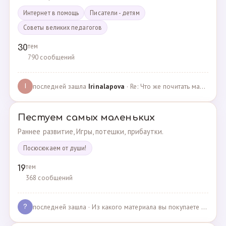
Интернет в помощь
Писатели - детям
Советы великих педагогов
тем
30
790 сообщений
последней зашла
Irinalapova
· Re: Что же почитать маме о правильном воспитании ре? · 23.02.2025
I
Пестуем самых маленьких
Раннее развитие, Игры, потешки, прибаутки.
Посюсюкаем от души!
тем
19
368 сообщений
последней зашла
· Из какого материала вы покупаете одежду для своих д… · 03.05.2025
?