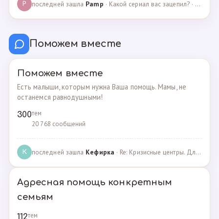
последней зашла
Pamp
· Какой сериал вас зацепил? · 07.05.2025
P
Поможем вместе
Поможем вместе
Есть малыши, которым нужна Ваша помощь. Мамы, не
останемся равнодушными!
тем
300
20 768 сообщений
последней зашла
Кефирка
· Re: Кризисные центры. Для женщин, попавших в трудн… · 06.03.2022
К
Адресная помощь конкретным
семьям
тем
112