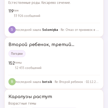
Естественные роды. Кесарево сечение.
тем
119
33 926 сообщений
последней зашла
Solomiyka
· Re: Отказ от прививок в роддоме · 07.05.2022
S
Второй ребенок, третий...
Погодки
темы
152
52 435 сообщений
последней зашла
betsik
· Re: Второй ребенок · 02.12.2023
B
Карапузы растут
Возрастные темы