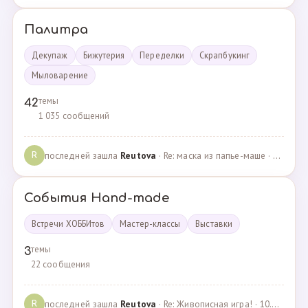
Палитра
Декупаж
Бижутерия
Переделки
Скрапбукинг
Мыловарение
темы
42
1 035 сообщений
последней зашла
Reutova
· Re: маска из папье-маше · 20.12.2022
R
События Hand-made
Встречи ХОББИтов
Мастер-классы
Выставки
темы
3
22 сообщения
последней зашла
Reutova
· Re: Живописная игра! · 10.12.2020
R