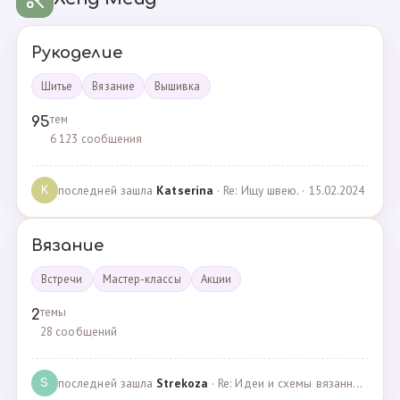
Рукоделие
Шитье
Вязание
Вышивка
тем
95
6 123 сообщения
последней зашла
Katserina
· Re: Ищу швею. · 15.02.2024
K
Вязание
Встречи
Мастер-классы
Акции
темы
2
28 сообщений
последней зашла
Strekoza
· Re: Идеи и схемы вязанных шариков · 16.12.2020
S