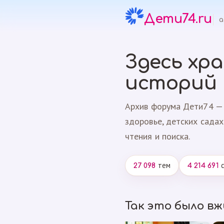
Дети74.ru
а
Здесь хр
историй
Архив форума Дети74 — 
здоровье, детских садах
чтения и поиска.
тем
с
27 098
4 214 691
Так это было в