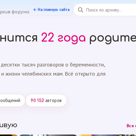
← На главную сайта
рхив форума
анится
22 года
родите
десятки тысяч разговоров о беременности,
 и жизни челябинских мам. Всё открыто для
ообщений
авторов
90 152
живую
Вся 