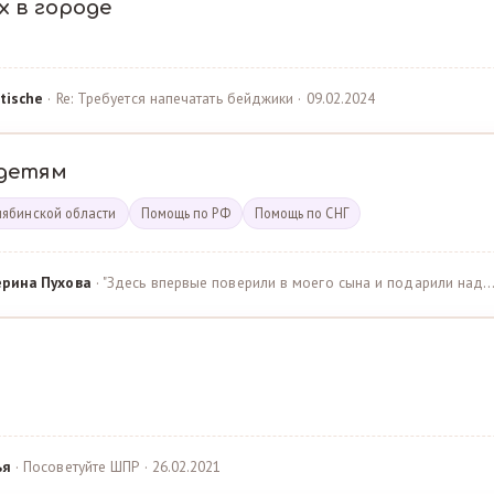
х в городе
tische
· Re: Требуется напечатать бейджики · 09.02.2024
детям
лябинской области
Помощь по РФ
Помощь по СНГ
ерина Пухова
· "Здесь впервые поверили в моего сына и подарили над… 
ья
· Посоветуйте ШПР · 26.02.2021