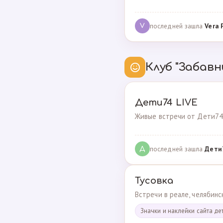
последней зашла
Vera 
V
Клуб "Забавн
Дети74 LIVE
Живые встречи от Дети74
последней зашла
Дeти
Д
Тусовка
Встречи в реале, челябин
Значки и наклейки сайта де