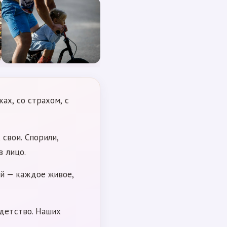
ах, со страхом, с
свои. Спорили,
в лицо.
й — каждое живое,
 детство. Наших