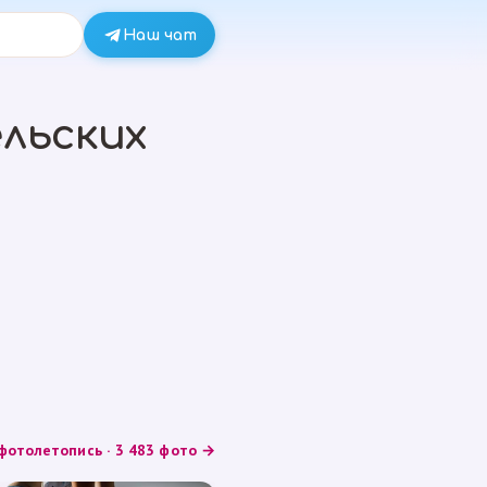
Наш чат
льских
фотолетопись · 3 483 фото →