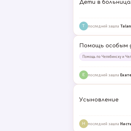
Дети в больница
последней зашла
Talan
T
Помощь особым 
Помощь по Челябинску и Че
последней зашла
Екат
Е
Усыновление
последней зашла
Наст
Н