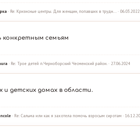
рка
· Re: Кризисные центры. Для женщин, попавших в трудн… · 06.03.2022
ь конкретным семьям
hura
· Re: Трое детей п.Черноборский Чесменский район. · 27.06.2024
 и детских домах в области.
ncole
· Re: Сальма или как я захотела помочь взросым сиротам · 16.12.2