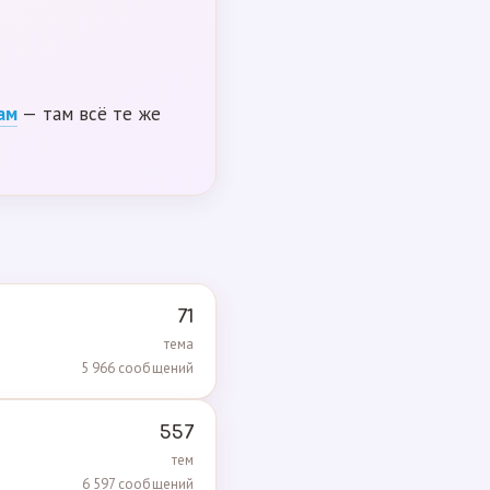
ам
— там всё те же
71
тема
5 966 сообщений
557
тем
6 597 сообщений