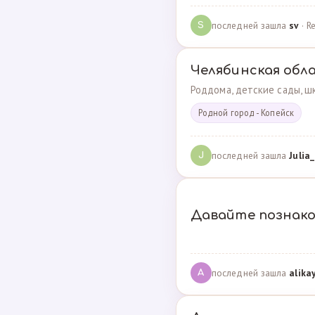
последней зашла
sv
· R
S
Челябинская обл
Роддома, детские сады, шк
Родной город - Копейск
последней зашла
Julia_
J
Давайте познак
последней зашла
alika
A