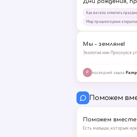
Дни рождения, п
Как весело отметить праздни
Мир прошлогодних открыто
Мы - земляне!
Экология или Проснулся ут
последней зашла
Pamp
P
Поможем вм
Поможем вместе
Есть малыши, которым нуж