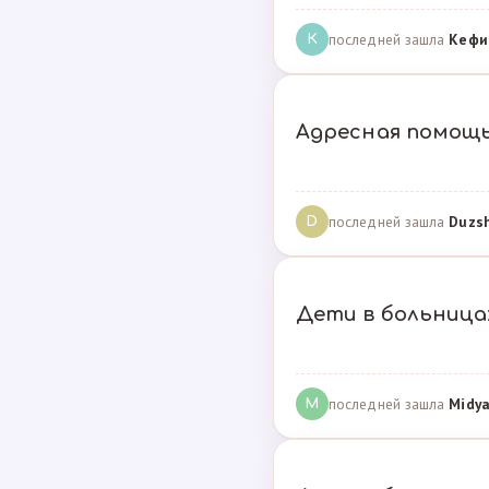
последней зашла
Кефи
К
Адресная помощ
последней зашла
Duzs
D
Дети в больницах
последней зашла
Midya
M