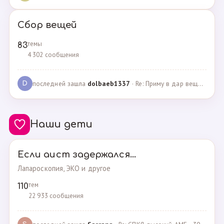
Сбор вещей
темы
83
4 302 сообщения
последней зашла
dolbaeb1337
· Re: Приму в дар вещи на новорождённую девочку · 13.12.2024
D
Наши дети
Если аист задержался...
Лапароскопия, ЭКО и другое
тем
110
22 933 сообщения