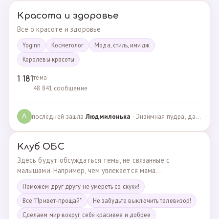
Красота и здоровье
Все о красоте и здоровье
Yoginn
Косметолог
Мода, стиль, имидж
Королевы красоты
тема
1 181
48 841 сообщение
последней зашла
Людмилонькa
· Энзимная пудра, да или нет? · 29.06.2025
Л
Клуб ОБС
Здесь будут обсуждаться темы, не связанные с
малышами. Например, чем увлекается мама...
Поможем друг другу не умереть со скуки!
Все "Привет-прощай"
Не забудьте выключить телевизор!
Сделаем мир вокруг себя красивее и добрее