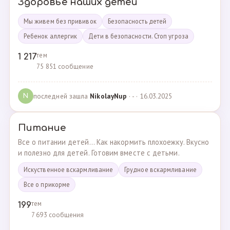
Здоровье наших детей
Мы живем без прививок
Безопасность детей
Ребенок аллергик
Дети в безопасности. Стоп угроза
тем
1 217
75 851 сообщение
последней зашла
NikolayNup
· - · 16.03.2025
N
Питание
Все о питании детей... Как накормить плохоежку. Вкусно
и полезно для детей. Готовим вместе с детьми.
Искуственное вскармливание
Грудное вскармливание
Все о прикорме
тем
199
7 693 сообщения