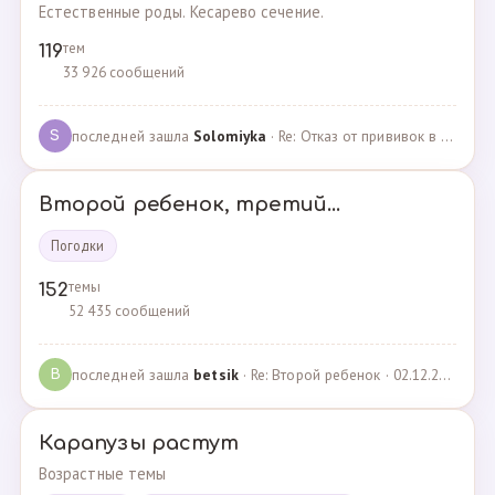
Естественные роды. Кесарево сечение.
тем
119
33 926 сообщений
последней зашла
Solomiyka
· Re: Отказ от прививок в роддоме · 07.05.2022
S
Второй ребенок, третий...
Погодки
темы
152
52 435 сообщений
последней зашла
betsik
· Re: Второй ребенок · 02.12.2023
B
Карапузы растут
Возрастные темы