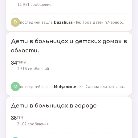
11 921 сообщение
последней зашла
Duzshura
· Re: Трое детей п.Черноборский Чесменский район. · 27.06.2024
D
Дети в больницах и детских домах в
области.
темы
34
2 516 сообщений
последней зашла
Midyancole
· Re: Сальма или как я захотела помочь взросым сиротам · 16.12.2019
M
Дети в больницах в городе
тем
38
2 102 сообщения