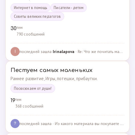
Интернет в помощь
Писатели - детям
Советы великих педагогов
тем
30
790 сообщений
последней зашла
Irinalapova
· Re: Что же почитать маме о правильном воспитании ре? · 23.02.2025
I
Пестуем самых маленьких
Раннее развитие, Игры, потешки, прибаутки.
Посюсюкаем от души!
тем
19
368 сообщений
последней зашла
· Из какого материала вы покупаете одежду для своих д… · 03.05.2025
?