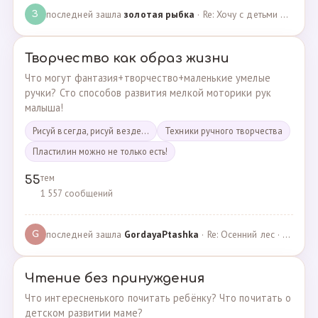
последней зашла
золотая рыбка
· Re: Хочу с детьми поехать на следующей неделе в Сан… · 19.05.2024
З
Творчество как образ жизни
Что могут фантазия+творчество+маленькие умелые
ручки? Сто способов развития мелкой моторики рук
малыша!
Рисуй всегда, рисуй везде...
Техники ручного творчества
Пластилин можно не только есть!
тем
55
1 557 сообщений
последней зашла
GordayaPtashka
· Re: Осенний лес · 05.05.2022
G
Чтение без принуждения
Что интересненького почитать ребёнку? Что почитать о
детском развитии маме?