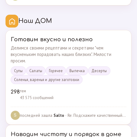
Наш ДОМ
Готовим вкусно и полезно
Делимся своими рецептами и секретами "чем
вкусненьким порадовать наших близких". Милости
просим.
Супы
Cалаты
Горячее
Выпечка
Десерты
Соленья, варенья и другие заготовки
тем
298
43 575 сообщений
последней зашла
Salto
· Re: Подскажите качественный и крепкий капсульный ко… · 01.09.2024
S
Наводим чистоту и порядок в доме