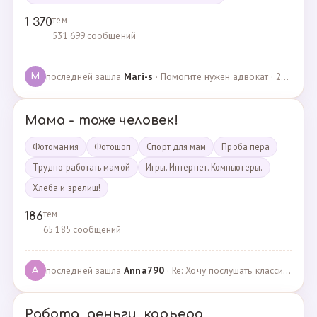
тем
1 370
531 699 сообщений
последней зашла
Mari-s
· Помогите нужен адвокат · 24.04.2025
M
Мама - тоже человек!
Фотомания
Фотошоп
Спорт для мам
Проба пера
Трудно работать мамой
Игры. Интернет. Компьютеры.
Хлеба и зрелищ!
тем
186
65 185 сообщений
последней зашла
Anna790
· Re: Хочу послушать классику · 22.03.2025
A
Работа, деньги, карьера