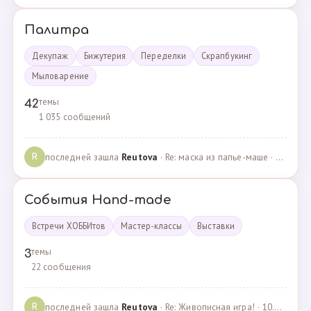
Палитра
Декупаж
Бижутерия
Переделки
Скрапбукинг
Мыловарение
темы
42
1 035 сообщений
последней зашла
Reutova
· Re: маска из папье-маше · 20.12.2022
R
События Hand-made
Встречи ХОББИтов
Мастер-классы
Выставки
темы
3
22 сообщения
последней зашла
Reutova
· Re: Живописная игра! · 10.12.2020
R