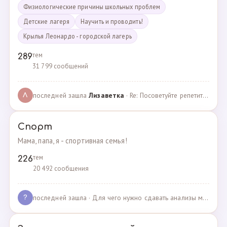
Физиологические причины школьных проблем
Детские лагеря
Научить и проводить!
Крылья Леонардо - городской лагерь
тем
289
31 799 сообщений
последней зашла
Лизаветка
· Re: Посоветуйте репетитора по английскому · 27.11.2024
Л
Спорт
Мама, папа, я - спортивная семья!
тем
226
20 492 сообщения
последней зашла
· Для чего нужно сдавать анализы мочи спортсменам? · 03.05.2025
?