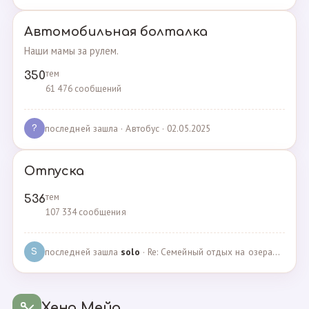
Автомобильная болталка
Наши мамы за рулем.
тем
350
61 476 сообщений
последней зашла
· Автобус · 02.05.2025
?
Отпуска
тем
536
107 334 сообщения
последней зашла
solo
· Re: Семейный отдых на озерах Челябинской области. П… · 04.05.2025
S
Хенд Мейд