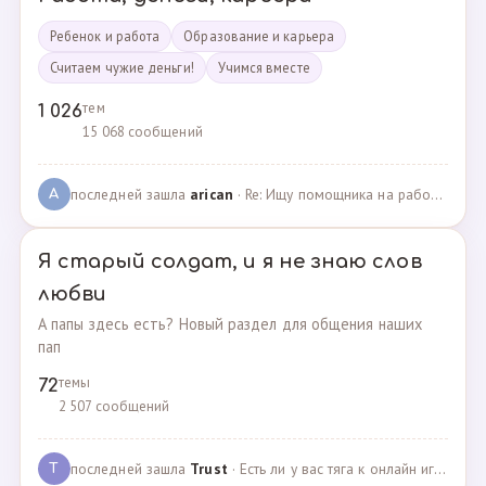
Ребенок и работа
Образование и карьера
Считаем чужие деньги!
Учимся вместе
тем
1 026
15 068 сообщений
последней зашла
arican
· Re: Ищу помощника на работе · 14.01.2025
A
Я старый солдат, и я не знаю слов
любви
А папы здесь есть? Новый раздел для общения наших
пап
темы
72
2 507 сообщений
последней зашла
Trust
· Есть ли у вас тяга к онлайн играм? · 02.05.2025
T