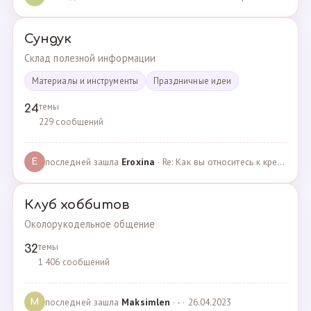
Сундук
Склад полезной информации
Материалы и инструменты
Праздничные идеи
темы
24
229 сообщений
последней зашла
Eroxina
· Re: Как вы относитесь к кредитам? · 06.04.2025
E
Клуб хоббитов
Околорукодельное общение
темы
32
1 406 сообщений
последней зашла
Maksimlen
· - · 26.04.2023
M