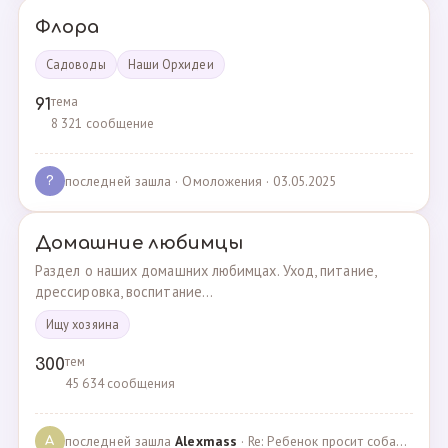
Флора
Садоводы
Наши Орхидеи
тема
91
8 321 сообщение
последней зашла
· Омоложения · 03.05.2025
?
Домашние любимцы
Раздел о наших домашних любимцах. Уход, питание,
дрессировка, воспитание...
Ищу хозяина
тем
300
45 634 сообщения
последней зашла
Alexmass
· Re: Ребенок просит собаку, посоветуйте какую породу… · 30.03.2025
A