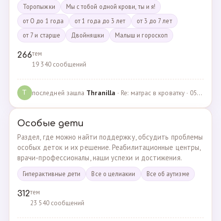
Торопыжки
Мы с тобой одной крови, ты и я!
от О до 1 года
от 1 года до 3 лет
от 3 до 7 лет
от 7 и старше
Двойняшки
Малыш и гороскоп
тем
266
19 340 сообщений
последней зашла
Thranilla
· Re: матрас в кроватку · 05.05.2024
T
Особые дети
Раздел, где можно найти поддержку, обсудить проблемы
особых деток и их решение. Реабилитационные центры,
врачи-профессионалы, наши успехи и достижения.
Гиперактивные дети
Все о целиакии
Все об аутизме
тем
312
23 540 сообщений