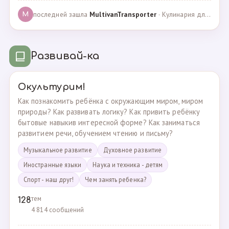
последней зашла
MultivanTransporter
· Кулинария для более старших · 24.10.2024
M
Развивай-ка
Окультурим!
Как познакомить ребёнка с окружающим миром, миром
природы? Как развивать логику? Как привить ребёнку
бытовые навыкив интересной форме? Как заниматься
развитием речи, обучением чтению и письму?
Музыкальное развитие
Духовное развитие
Иностранные языки
Наука и техника - детям
Спорт - наш друг!
Чем занять ребенка?
тем
128
4 814 сообщений