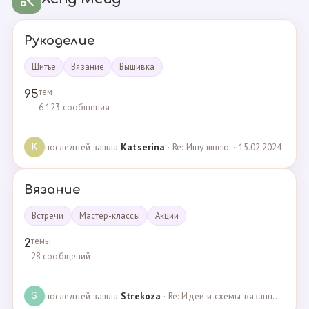
Рукоделие
Шитье
Вязание
Вышивка
тем
95
6 123 сообщения
последней зашла
Katserina
· Re: Ищу швею. · 15.02.2024
K
Вязание
Встречи
Мастер-классы
Акции
темы
2
28 сообщений
последней зашла
Strekoza
· Re: Идеи и схемы вязанных шариков · 16.12.2020
S