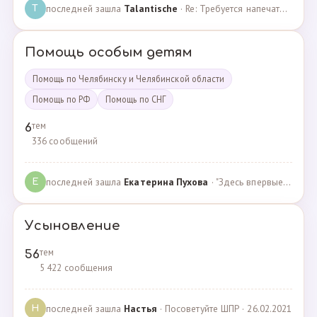
последней зашла
Talantische
· Re: Требуется напечатать бейджики · 09.02.2024
T
Помощь особым детям
Помощь по Челябинску и Челябинской области
Помощь по РФ
Помощь по СНГ
тем
6
336 сообщений
последней зашла
Екатерина Пухова
· "Здесь впервые поверили в моего сына и подарили над… · 09.09.2019
Е
Усыновление
тем
56
5 422 сообщения
последней зашла
Настья
· Посоветуйте ШПР · 26.02.2021
Н