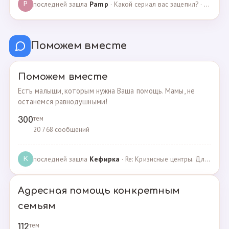
последней зашла
Pamp
· Какой сериал вас зацепил? · 07.05.2025
P
Поможем вместе
Поможем вместе
Есть малыши, которым нужна Ваша помощь. Мамы, не
останемся равнодушными!
тем
300
20 768 сообщений
последней зашла
Кефирка
· Re: Кризисные центры. Для женщин, попавших в трудн… · 06.03.2022
К
Адресная помощь конкретным
семьям
тем
112