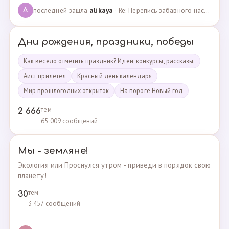
последней зашла
alikaya
· Re: Перепись забавного населения!!! · 09.09.2023
A
Дни рождения, праздники, победы
Как весело отметить праздник? Идеи, конкурсы, рассказы.
Аист прилетел
Красный день календаря
Мир прошлогодних открыток
На пороге Новый год
тем
2 666
65 009 сообщений
Мы - земляне!
Экология или Проснулся утром - приведи в порядок свою
планету!
тем
30
3 457 сообщений