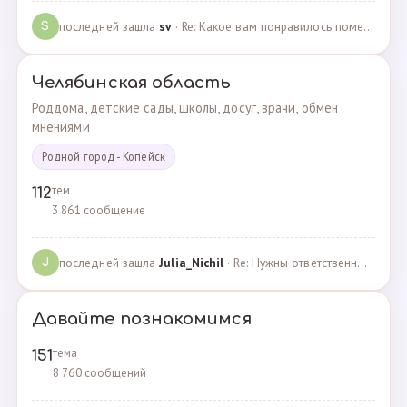
последней зашла
sv
· Re: Какое вам понравилось помещения для проведения … · 07.05.2025
S
Челябинская область
Роддома, детские сады, школы, досуг, врачи, обмен
мнениями
Родной город - Копейск
тем
112
3 861 сообщение
последней зашла
Julia_Nichil
· Re: Нужны ответственные и любящие детей сотрудники … · 22.07.2024
J
Давайте познакомимся
тема
151
8 760 сообщений