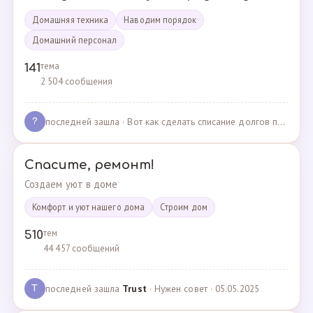
Домашняя техника
Наводим порядок
Домашний персонал
тема
141
2 504 сообщения
последней зашла
· Вот как сделать списание долгов по жкх? · 02.05.2025
?
Спасите, ремонт!
Создаем уют в доме
Комфорт и уют нашего дома
Cтроим дом
тем
510
44 457 сообщений
последней зашла
Trust
· Нужен совет · 05.05.2025
T