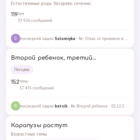
Естественные роды. Кесарево сечение.
тем
119
33 926 сообщений
последней зашла
Solomiyka
· Re: Отказ от прививок в роддоме · 07.05.2022
S
Второй ребенок, третий...
Погодки
темы
152
52 435 сообщений
последней зашла
betsik
· Re: Второй ребенок · 02.12.2023
B
Карапузы растут
Возрастные темы