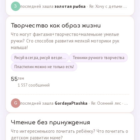
последней зашла
золотая рыбка
· Re: Хочу с детьми поехать на следующей неделе в Сан… · 19.05.2024
З
Творчество как образ жизни
Что могут фантазия+творчество+маленькие умелые
ручки? Сто способов развития мелкой моторики рук
малыша!
Рисуй всегда, рисуй везде...
Техники ручного творчества
Пластилин можно не только есть!
тем
55
1 557 сообщений
последней зашла
GordayaPtashka
· Re: Осенний лес · 05.05.2022
G
Чтение без принуждения
Что интересненького почитать ребёнку? Что почитать о
детском развитии маме?