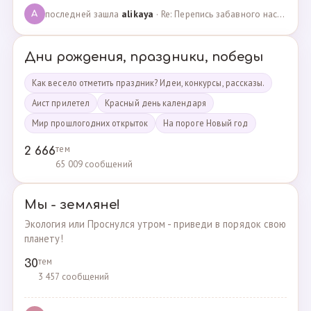
последней зашла
alikaya
· Re: Перепись забавного населения!!! · 09.09.2023
A
Дни рождения, праздники, победы
Как весело отметить праздник? Идеи, конкурсы, рассказы.
Аист прилетел
Красный день календаря
Мир прошлогодних открыток
На пороге Новый год
тем
2 666
65 009 сообщений
Мы - земляне!
Экология или Проснулся утром - приведи в порядок свою
планету!
тем
30
3 457 сообщений