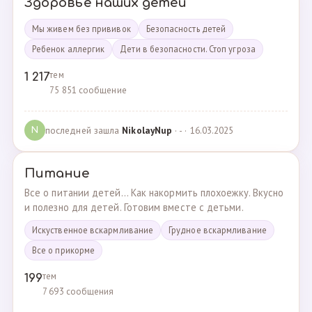
Здоровье наших детей
Мы живем без прививок
Безопасность детей
Ребенок аллергик
Дети в безопасности. Стоп угроза
тем
1 217
75 851 сообщение
последней зашла
NikolayNup
· - · 16.03.2025
N
Питание
Все о питании детей... Как накормить плохоежку. Вкусно
и полезно для детей. Готовим вместе с детьми.
Искуственное вскармливание
Грудное вскармливание
Все о прикорме
тем
199
7 693 сообщения