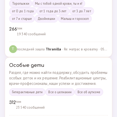
Торопыжки
Мы с тобой одной крови, ты и я!
от О до 1 года
от 1 года до 3 лет
от 3 до 7 лет
от 7 и старше
Двойняшки
Малыш и гороскоп
тем
266
19 340 сообщений
последней зашла
Thranilla
· Re: матрас в кроватку · 05.05.2024
T
Особые дети
Раздел, где можно найти поддержку, обсудить проблемы
особых деток и их решение. Реабилитационные центры,
врачи-профессионалы, наши успехи и достижения.
Гиперактивные дети
Все о целиакии
Все об аутизме
тем
312
23 540 сообщений