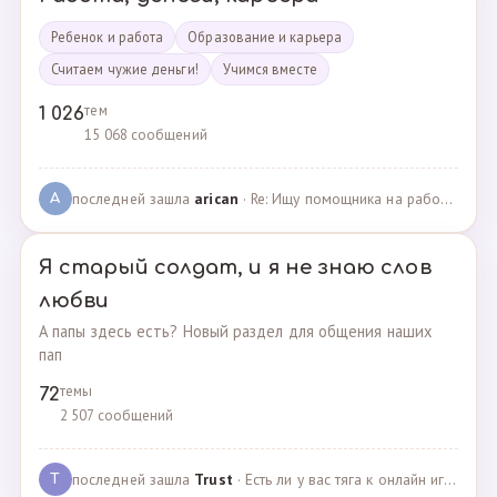
Ребенок и работа
Образование и карьера
Считаем чужие деньги!
Учимся вместе
тем
1 026
15 068 сообщений
последней зашла
arican
· Re: Ищу помощника на работе · 14.01.2025
A
Я старый солдат, и я не знаю слов
любви
А папы здесь есть? Новый раздел для общения наших
пап
темы
72
2 507 сообщений
последней зашла
Trust
· Есть ли у вас тяга к онлайн играм? · 02.05.2025
T