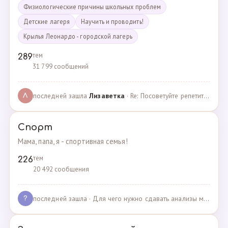
Физиологические причины школьных проблем
Детские лагеря
Научить и проводить!
Крылья Леонардо - городской лагерь
тем
289
31 799 сообщений
последней зашла
Лизаветка
· Re: Посоветуйте репетитора по английскому · 27.11.2024
Л
Спорт
Мама, папа, я - спортивная семья!
тем
226
20 492 сообщения
последней зашла
· Для чего нужно сдавать анализы мочи спортсменам? · 03.05.2025
?