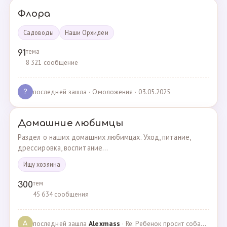
Флора
Садоводы
Наши Орхидеи
тема
91
8 321 сообщение
последней зашла
· Омоложения · 03.05.2025
?
Домашние любимцы
Раздел о наших домашних любимцах. Уход, питание,
дрессировка, воспитание...
Ищу хозяина
тем
300
45 634 сообщения
последней зашла
Alexmass
· Re: Ребенок просит собаку, посоветуйте какую породу… · 30.03.2025
A