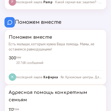
последней зашла
Pamp
· Какой сериал вас зацепил? · 07.05.2025
P
Поможем вместе
Поможем вместе
Есть малыши, которым нужна Ваша помощь. Мамы, не
останемся равнодушными!
тем
300
20 768 сообщений
последней зашла
Кефирка
· Re: Кризисные центры. Для женщин, попавших в трудн… · 06.03.2022
К
Адресная помощь конкретным
семьям
тем
112