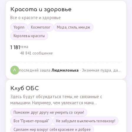
Красота и здоровье
Все о красоте и здоровье
Yoginn
Косметолог
Мода, стиль, имидж
Королевы красоты
тема
1 181
48 841 сообщение
последней зашла
Людмилонькa
· Энзимная пудра, да или нет? · 29.06.2025
Л
Клуб ОБС
Здесь будут обсуждаться темы, не связанные с
малышами. Например, чем увлекается мама...
Поможем друг другу не умереть со скуки!
Все "Привет-прощай"
Не забудьте выключить телевизор!
Сделаем мир вокруг себя красивее и добрее