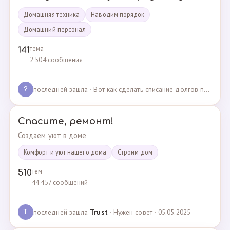
Домашняя техника
Наводим порядок
Домашний персонал
тема
141
2 504 сообщения
последней зашла
· Вот как сделать списание долгов по жкх? · 02.05.2025
?
Спасите, ремонт!
Создаем уют в доме
Комфорт и уют нашего дома
Cтроим дом
тем
510
44 457 сообщений
последней зашла
Trust
· Нужен совет · 05.05.2025
T