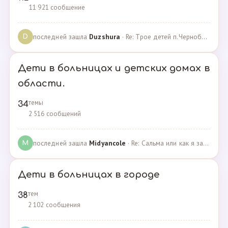
11 921 сообщение
последней зашла
Duzshura
· Re: Трое детей п.Черноборский Чесменский район. · 27.06.2024
D
Дети в больницах и детских домах в
области.
темы
34
2 516 сообщений
последней зашла
Midyancole
· Re: Сальма или как я захотела помочь взросым сиротам · 16.12.2019
M
Дети в больницах в городе
тем
38
2 102 сообщения