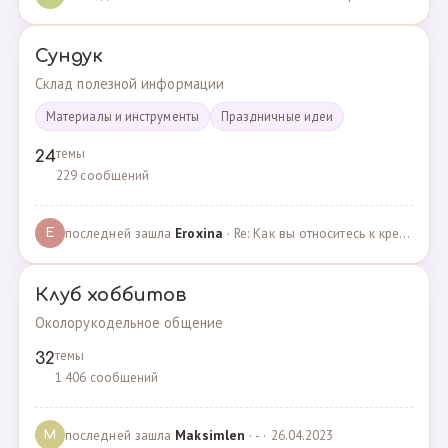
Сундук
Склад полезной информации
Материалы и инструменты
Праздничные идеи
темы
24
229 сообщений
последней зашла
Eroxina
· Re: Как вы относитесь к кредитам? · 06.04.2025
E
Клуб хоббитов
Околорукодельное общение
темы
32
1 406 сообщений
последней зашла
Maksimlen
· - · 26.04.2023
M