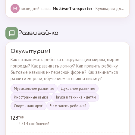
последней зашла
MultivanTransporter
· Кулинария для более старших · 24.10.2024
M
Развивай-ка
Окультурим!
Как познакомить ребёнка с окружающим миром, миром
природы? Как развивать логику? Как привить ребёнку
бытовые навыкив интересной форме? Как заниматься
развитием речи, обучением чтению и письму?
Музыкальное развитие
Духовное развитие
Иностранные языки
Наука и техника - детям
Спорт - наш друг!
Чем занять ребенка?
тем
128
4 814 сообщений