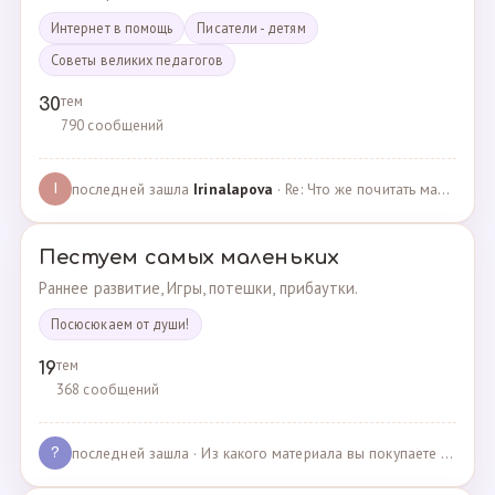
Интернет в помощь
Писатели - детям
Советы великих педагогов
тем
30
790 сообщений
последней зашла
Irinalapova
· Re: Что же почитать маме о правильном воспитании ре? · 23.02.2025
I
Пестуем самых маленьких
Раннее развитие, Игры, потешки, прибаутки.
Посюсюкаем от души!
тем
19
368 сообщений
последней зашла
· Из какого материала вы покупаете одежду для своих д… · 03.05.2025
?