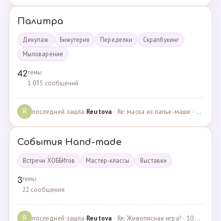
Палитра
Декупаж
Бижутерия
Переделки
Скрапбукинг
Мыловарение
темы
42
1 035 сообщений
последней зашла
Reutova
· Re: маска из папье-маше · 20.12.2022
R
События Hand-made
Встречи ХОББИтов
Мастер-классы
Выставки
темы
3
22 сообщения
последней зашла
Reutova
· Re: Живописная игра! · 10.12.2020
R