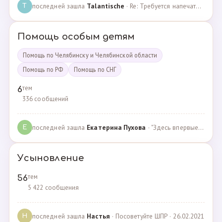
последней зашла
Talantische
· Re: Требуется напечатать бейджики · 09.02.2024
T
Помощь особым детям
Помощь по Челябинску и Челябинской области
Помощь по РФ
Помощь по СНГ
тем
6
336 сообщений
последней зашла
Екатерина Пухова
· "Здесь впервые поверили в моего сына и подарили над… · 09.09.2019
Е
Усыновление
тем
56
5 422 сообщения
последней зашла
Настья
· Посоветуйте ШПР · 26.02.2021
Н