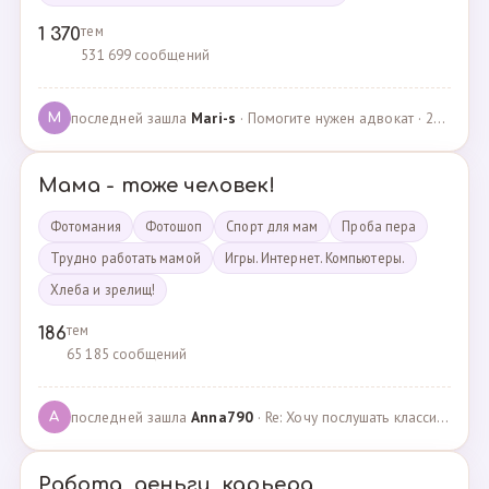
тем
1 370
531 699 сообщений
последней зашла
Mari-s
· Помогите нужен адвокат · 24.04.2025
M
Мама - тоже человек!
Фотомания
Фотошоп
Спорт для мам
Проба пера
Трудно работать мамой
Игры. Интернет. Компьютеры.
Хлеба и зрелищ!
тем
186
65 185 сообщений
последней зашла
Anna790
· Re: Хочу послушать классику · 22.03.2025
A
Работа, деньги, карьера