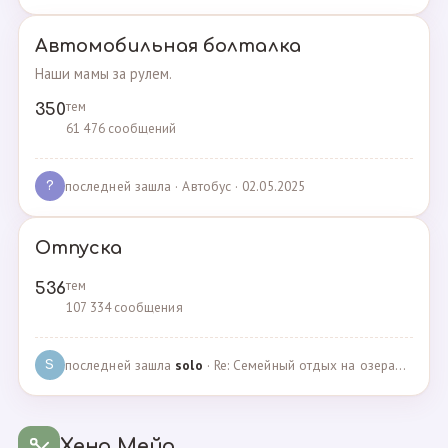
Автомобильная болталка
Наши мамы за рулем.
тем
350
61 476 сообщений
последней зашла
· Автобус · 02.05.2025
?
Отпуска
тем
536
107 334 сообщения
последней зашла
solo
· Re: Семейный отдых на озерах Челябинской области. П… · 04.05.2025
S
Хенд Мейд