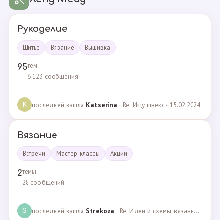
Рукоделие
Шитье
Вязание
Вышивка
тем
95
6 123 сообщения
последней зашла
Katserina
· Re: Ищу швею. · 15.02.2024
K
Вязание
Встречи
Мастер-классы
Акции
темы
2
28 сообщений
последней зашла
Strekoza
· Re: Идеи и схемы вязанных шариков · 16.12.2020
S