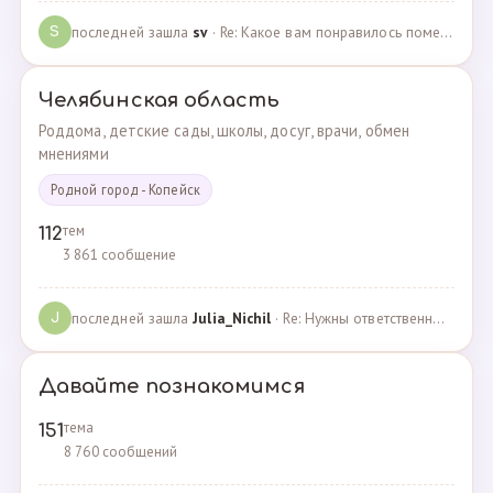
последней зашла
sv
· Re: Какое вам понравилось помещения для проведения … · 07.05.2025
S
Челябинская область
Роддома, детские сады, школы, досуг, врачи, обмен
мнениями
Родной город - Копейск
тем
112
3 861 сообщение
последней зашла
Julia_Nichil
· Re: Нужны ответственные и любящие детей сотрудники … · 22.07.2024
J
Давайте познакомимся
тема
151
8 760 сообщений