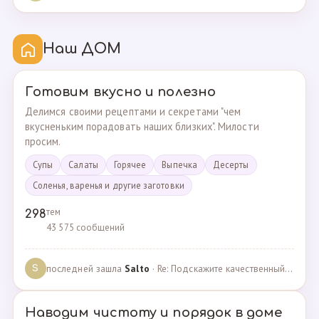
Наш ДОМ
Готовим вкусно и полезно
Делимся своими рецептами и секретами "чем
вкусненьким порадовать наших близких". Милости
просим.
Супы
Cалаты
Горячее
Выпечка
Десерты
Соленья, варенья и другие заготовки
тем
298
43 575 сообщений
последней зашла
Salto
· Re: Подскажите качественный и крепкий капсульный ко… · 01.09.2024
S
Наводим чистоту и порядок в доме