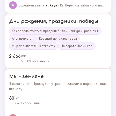
последней зашла
alikaya
· Re: Перепись забавного населения!!! · 09.09.2023
A
Дни рождения, праздники, победы
Как весело отметить праздник? Идеи, конкурсы, рассказы.
Аист прилетел
Красный день календаря
Мир прошлогодних открыток
На пороге Новый год
тем
2 666
65 009 сообщений
Мы - земляне!
Экология или Проснулся утром - приведи в порядок свою
планету!
тем
30
3 457 сообщений