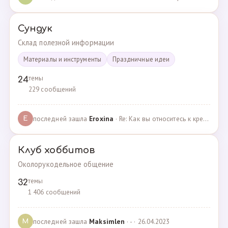
Сундук
Склад полезной информации
Материалы и инструменты
Праздничные идеи
темы
24
229 сообщений
последней зашла
Eroxina
· Re: Как вы относитесь к кредитам? · 06.04.2025
E
Клуб хоббитов
Околорукодельное общение
темы
32
1 406 сообщений
последней зашла
Maksimlen
· - · 26.04.2023
M