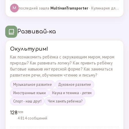
последней зашла
MultivanTransporter
· Кулинария для более старших · 24.10.2024
M
Развивай-ка
Окультурим!
Как познакомить ребёнка с окружающим миром, миром
природы? Как развивать логику? Как привить ребёнку
бытовые навыкив интересной форме? Как заниматься
развитием речи, обучением чтению и письму?
Музыкальное развитие
Духовное развитие
Иностранные языки
Наука и техника - детям
Спорт - наш друг!
Чем занять ребенка?
тем
128
4 814 сообщений