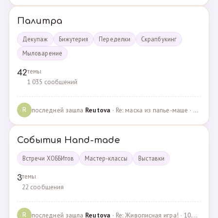
Палитра
Декупаж
Бижутерия
Переделки
Скрапбукинг
Мыловарение
темы
42
1 035 сообщений
последней зашла
Reutova
· Re: маска из папье-маше · 20.12.2022
R
События Hand-made
Встречи ХОББИтов
Мастер-классы
Выставки
темы
3
22 сообщения
последней зашла
Reutova
· Re: Живописная игра! · 10.12.2020
R