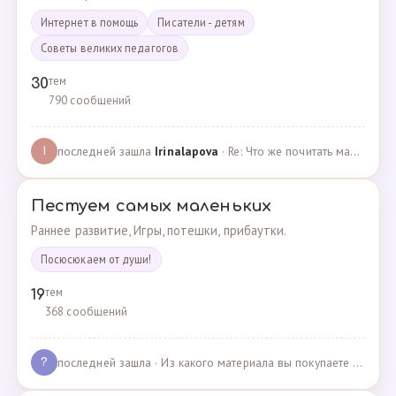
Интернет в помощь
Писатели - детям
Советы великих педагогов
тем
30
790 сообщений
последней зашла
Irinalapova
· Re: Что же почитать маме о правильном воспитании ре? · 23.02.2025
I
Пестуем самых маленьких
Раннее развитие, Игры, потешки, прибаутки.
Посюсюкаем от души!
тем
19
368 сообщений
последней зашла
· Из какого материала вы покупаете одежду для своих д… · 03.05.2025
?