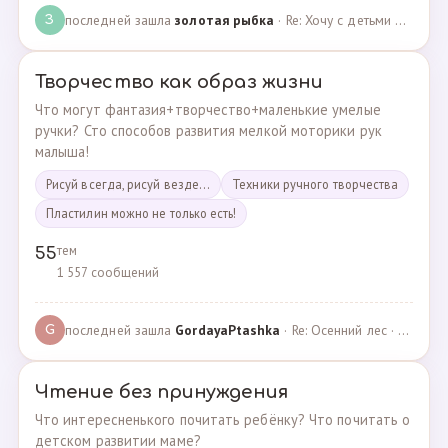
последней зашла
золотая рыбка
· Re: Хочу с детьми поехать на следующей неделе в Сан… · 19.05.2024
З
Творчество как образ жизни
Что могут фантазия+творчество+маленькие умелые
ручки? Сто способов развития мелкой моторики рук
малыша!
Рисуй всегда, рисуй везде...
Техники ручного творчества
Пластилин можно не только есть!
тем
55
1 557 сообщений
последней зашла
GordayaPtashka
· Re: Осенний лес · 05.05.2022
G
Чтение без принуждения
Что интересненького почитать ребёнку? Что почитать о
детском развитии маме?