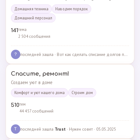
Домашняя техника
Наводим порядок
Домашний персонал
тема
141
2 504 сообщения
последней зашла
· Вот как сделать списание долгов по жкх? · 02.05.2025
?
Спасите, ремонт!
Создаем уют в доме
Комфорт и уют нашего дома
Cтроим дом
тем
510
44 457 сообщений
последней зашла
Trust
· Нужен совет · 05.05.2025
T