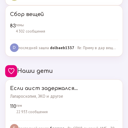
Сбор вещей
темы
83
4 302 сообщения
последней зашла
dolbaeb1337
· Re: Приму в дар вещи на новорождённую девочку · 13.12.2024
D
Наши дети
Если аист задержался...
Лапароскопия, ЭКО и другое
тем
110
22 933 сообщения