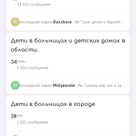
11 921 сообщение
последней зашла
Duzshura
· Re: Трое детей п.Черноборский Чесменский район. · 27.06.2024
D
Дети в больницах и детских домах в
области.
темы
34
2 516 сообщений
последней зашла
Midyancole
· Re: Сальма или как я захотела помочь взросым сиротам · 16.12.2019
M
Дети в больницах в городе
тем
38
2 102 сообщения