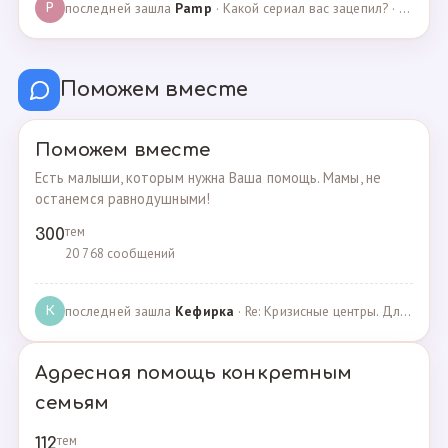
последней зашла
Pamp
· Какой сериал вас зацепил? · 07.05.2025
P
Поможем вместе
Поможем вместе
Есть малыши, которым нужна Ваша помощь. Мамы, не
останемся равнодушными!
тем
300
20 768 сообщений
последней зашла
Кефирка
· Re: Кризисные центры. Для женщин, попавших в трудн… · 06.03.2022
К
Адресная помощь конкретным
семьям
тем
112