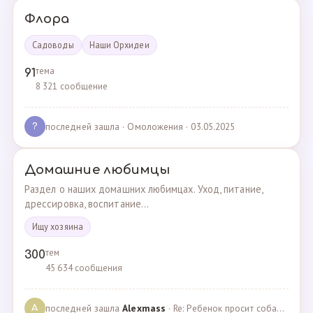
Флора
Садоводы
Наши Орхидеи
тема
91
8 321 сообщение
последней зашла
· Омоложения · 03.05.2025
?
Домашние любимцы
Раздел о наших домашних любимцах. Уход, питание,
дрессировка, воспитание...
Ищу хозяина
тем
300
45 634 сообщения
последней зашла
Alexmass
· Re: Ребенок просит собаку, посоветуйте какую породу… · 30.03.2025
A