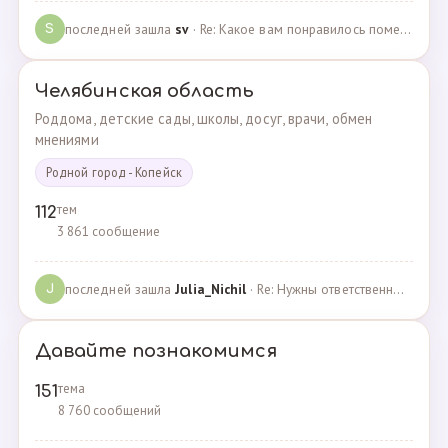
последней зашла
sv
· Re: Какое вам понравилось помещения для проведения … · 07.05.2025
S
Челябинская область
Роддома, детские сады, школы, досуг, врачи, обмен
мнениями
Родной город - Копейск
тем
112
3 861 сообщение
последней зашла
Julia_Nichil
· Re: Нужны ответственные и любящие детей сотрудники … · 22.07.2024
J
Давайте познакомимся
тема
151
8 760 сообщений