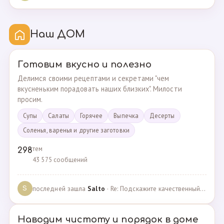
Наш ДОМ
Готовим вкусно и полезно
Делимся своими рецептами и секретами "чем
вкусненьким порадовать наших близких". Милости
просим.
Супы
Cалаты
Горячее
Выпечка
Десерты
Соленья, варенья и другие заготовки
тем
298
43 575 сообщений
последней зашла
Salto
· Re: Подскажите качественный и крепкий капсульный ко… · 01.09.2024
S
Наводим чистоту и порядок в доме