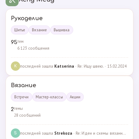
Рукоделие
Шитье
Вязание
Вышивка
тем
95
6 123 сообщения
последней зашла
Katserina
· Re: Ищу швею. · 15.02.2024
K
Вязание
Встречи
Мастер-классы
Акции
темы
2
28 сообщений
последней зашла
Strekoza
· Re: Идеи и схемы вязанных шариков · 16.12.2020
S