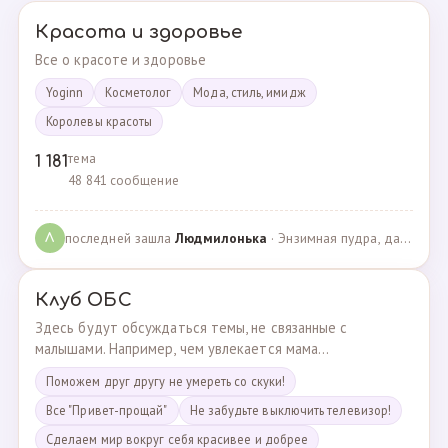
Красота и здоровье
Все о красоте и здоровье
Yoginn
Косметолог
Мода, стиль, имидж
Королевы красоты
тема
1 181
48 841 сообщение
последней зашла
Людмилонькa
· Энзимная пудра, да или нет? · 29.06.2025
Л
Клуб ОБС
Здесь будут обсуждаться темы, не связанные с
малышами. Например, чем увлекается мама...
Поможем друг другу не умереть со скуки!
Все "Привет-прощай"
Не забудьте выключить телевизор!
Сделаем мир вокруг себя красивее и добрее