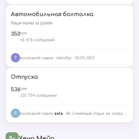
Автомобильная болталка
Наши мамы за рулем.
тем
350
61 476 сообщений
последней зашла
· Автобус · 02.05.2025
?
Отпуска
тем
536
107 334 сообщения
последней зашла
solo
· Re: Семейный отдых на озерах Челябинской области. П… · 04.05.2025
S
Хенд Мейд