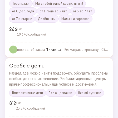
Торопыжки
Мы с тобой одной крови, ты и я!
от О до 1 года
от 1 года до 3 лет
от 3 до 7 лет
от 7 и старше
Двойняшки
Малыш и гороскоп
тем
266
19 340 сообщений
последней зашла
Thranilla
· Re: матрас в кроватку · 05.05.2024
T
Особые дети
Раздел, где можно найти поддержку, обсудить проблемы
особых деток и их решение. Реабилитационные центры,
врачи-профессионалы, наши успехи и достижения.
Гиперактивные дети
Все о целиакии
Все об аутизме
тем
312
23 540 сообщений