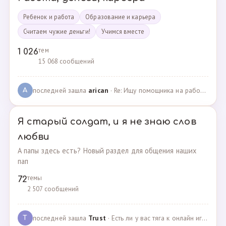
Ребенок и работа
Образование и карьера
Считаем чужие деньги!
Учимся вместе
тем
1 026
15 068 сообщений
последней зашла
arican
· Re: Ищу помощника на работе · 14.01.2025
A
Я старый солдат, и я не знаю слов
любви
А папы здесь есть? Новый раздел для общения наших
пап
темы
72
2 507 сообщений
последней зашла
Trust
· Есть ли у вас тяга к онлайн играм? · 02.05.2025
T