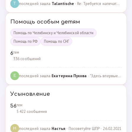
последней зашла
Talantische
· Re: Требуется напечатать бейджики · 09.02.2024
T
Помощь особым детям
Помощь по Челябинску и Челябинской области
Помощь по РФ
Помощь по СНГ
тем
6
336 сообщений
последней зашла
Екатерина Пухова
· "Здесь впервые поверили в моего сына и подарили над… · 09.09.2019
Е
Усыновление
тем
56
5 422 сообщения
последней зашла
Настья
· Посоветуйте ШПР · 26.02.2021
Н