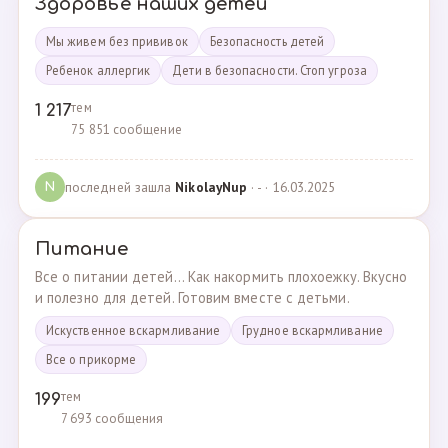
Здоровье наших детей
Мы живем без прививок
Безопасность детей
Ребенок аллергик
Дети в безопасности. Стоп угроза
тем
1 217
75 851 сообщение
последней зашла
NikolayNup
· - · 16.03.2025
N
Питание
Все о питании детей... Как накормить плохоежку. Вкусно
и полезно для детей. Готовим вместе с детьми.
Искуственное вскармливание
Грудное вскармливание
Все о прикорме
тем
199
7 693 сообщения