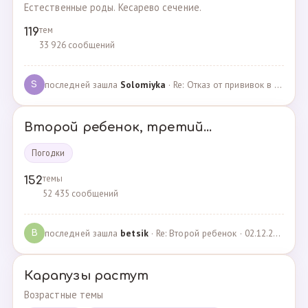
Естественные роды. Кесарево сечение.
тем
119
33 926 сообщений
последней зашла
Solomiyka
· Re: Отказ от прививок в роддоме · 07.05.2022
S
Второй ребенок, третий...
Погодки
темы
152
52 435 сообщений
последней зашла
betsik
· Re: Второй ребенок · 02.12.2023
B
Карапузы растут
Возрастные темы