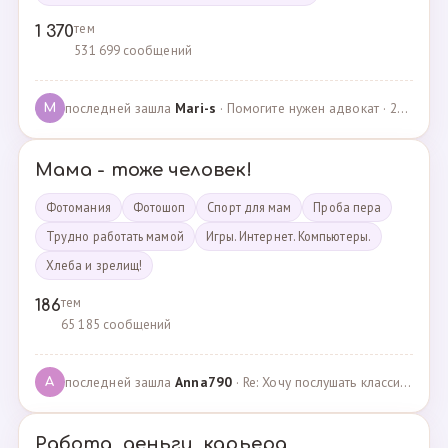
тем
1 370
531 699 сообщений
последней зашла
Mari-s
· Помогите нужен адвокат · 24.04.2025
M
Мама - тоже человек!
Фотомания
Фотошоп
Спорт для мам
Проба пера
Трудно работать мамой
Игры. Интернет. Компьютеры.
Хлеба и зрелищ!
тем
186
65 185 сообщений
последней зашла
Anna790
· Re: Хочу послушать классику · 22.03.2025
A
Работа, деньги, карьера