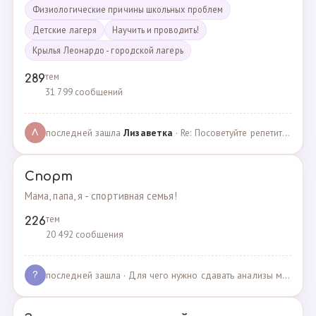
Физиологические причины школьных проблем
Детские лагеря
Научить и проводить!
Крылья Леонардо - городской лагерь
тем
289
31 799 сообщений
последней зашла
Лизаветка
· Re: Посоветуйте репетитора по английскому · 27.11.2024
Л
Спорт
Мама, папа, я - спортивная семья!
тем
226
20 492 сообщения
последней зашла
· Для чего нужно сдавать анализы мочи спортсменам? · 03.05.2025
?