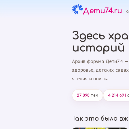
Дети74.ru
а
Здесь хр
историй
Архив форума Дети74 — 
здоровье, детских садах
чтения и поиска.
тем
с
27 098
4 214 691
Так это было в