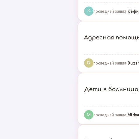
последней зашла
Кефи
К
Адресная помощ
последней зашла
Duzs
D
Дети в больницах
последней зашла
Midya
M