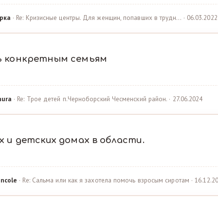
рка
· Re: Кризисные центры. Для женщин, попавших в трудн… · 06.03.2022
ь конкретным семьям
hura
· Re: Трое детей п.Черноборский Чесменский район. · 27.06.2024
 и детских домах в области.
ncole
· Re: Сальма или как я захотела помочь взросым сиротам · 16.12.2