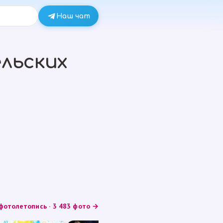
Наш чат
льских
фотолетопись · 3 483 фото →