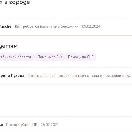
х в городе
tische
· Re: Требуется напечатать бейджики · 09.02.2024
детям
лябинской области
Помощь по РФ
Помощь по СНГ
ерина Пухова
· "Здесь впервые поверили в моего сына и подарили над… 
ья
· Посоветуйте ШПР · 26.02.2021