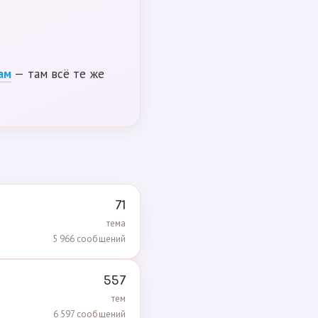
ам
— там всё те же
71
тема
5 966 сообщений
557
тем
6 597 сообщений