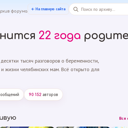
← На главную сайта
рхив форума
анится
22 года
родите
десятки тысяч разговоров о беременности,
 и жизни челябинских мам. Всё открыто для
ообщений
авторов
90 152
живую
Вся 