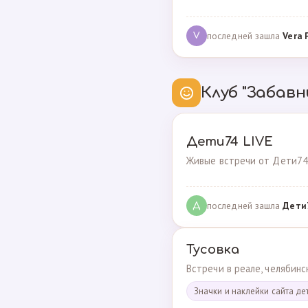
последней зашла
Vera 
V
Клуб "Забавн
Дети74 LIVE
Живые встречи от Дети74
последней зашла
Дeти
Д
Тусовка
Встречи в реале, челябин
Значки и наклейки сайта де