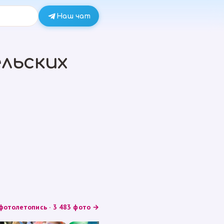
Наш чат
льских
фотолетопись · 3 483 фото →