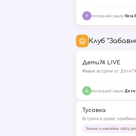
последней зашла
Vera 
V
Клуб "Забавн
Дети74 LIVE
Живые встречи от Дети74
последней зашла
Дeти
Д
Тусовка
Встречи в реале, челябин
Значки и наклейки сайта де