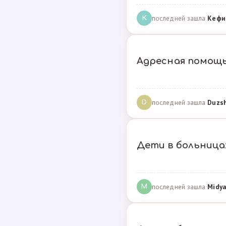
последней зашла
Кефи
К
Адресная помощ
последней зашла
Duzs
D
Дети в больницах
последней зашла
Midya
M