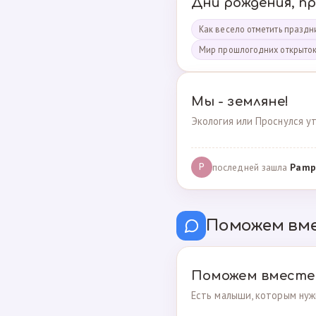
Дни рождения, п
Как весело отметить праздни
Мир прошлогодних открыто
Мы - земляне!
Экология или Проснулся ут
последней зашла
Pamp
P
Поможем вм
Поможем вместе
Есть малыши, которым нуж