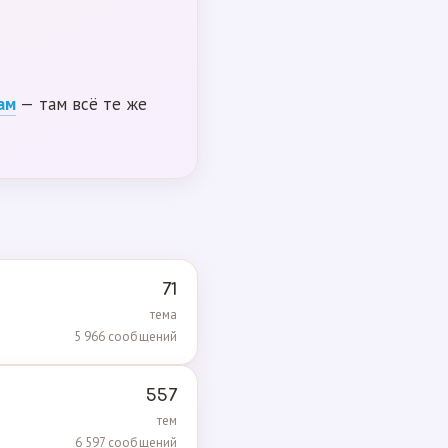
ам
— там всё те же
71
тема
5 966 сообщений
557
тем
6 597 сообщений