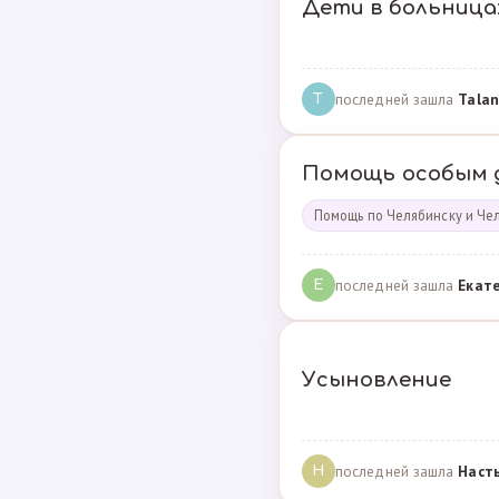
Дети в больница
последней зашла
Talan
T
Помощь особым 
Помощь по Челябинску и Че
последней зашла
Екат
Е
Усыновление
последней зашла
Наст
Н