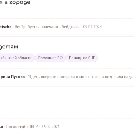
х в городе
tische
· Re: Требуется напечатать бейджики · 09.02.2024
детям
лябинской области
Помощь по РФ
Помощь по СНГ
ерина Пухова
· "Здесь впервые поверили в моего сына и подарили над… 
ья
· Посоветуйте ШПР · 26.02.2021