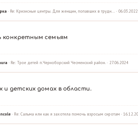
рка
· Re: Кризисные центры. Для женщин, попавших в трудн… · 06.03.2022
ь конкретным семьям
hura
· Re: Трое детей п.Черноборский Чесменский район. · 27.06.2024
 и детских домах в области.
ncole
· Re: Сальма или как я захотела помочь взросым сиротам · 16.12.2