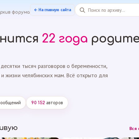
← На главную сайта
рхив форума
анится
22 года
родите
десятки тысяч разговоров о беременности,
 и жизни челябинских мам. Всё открыто для
ообщений
авторов
90 152
живую
Вся 