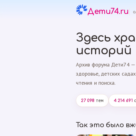
Дети74.ru
а
Здесь хр
историй
Архив форума Дети74 — 
здоровье, детских садах
чтения и поиска.
тем
с
27 098
4 214 691
Так это было в