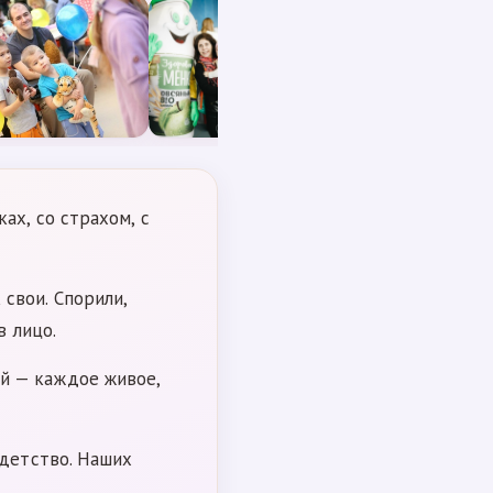
ах, со страхом, с
свои. Спорили,
в лицо.
й — каждое живое,
 детство. Наших