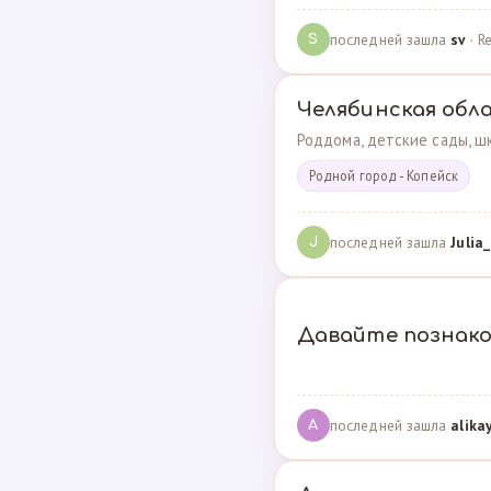
последней зашла
sv
· R
S
Челябинская обл
Роддома, детские сады, шк
Родной город - Копейск
последней зашла
Julia_
J
Давайте познак
последней зашла
alika
A