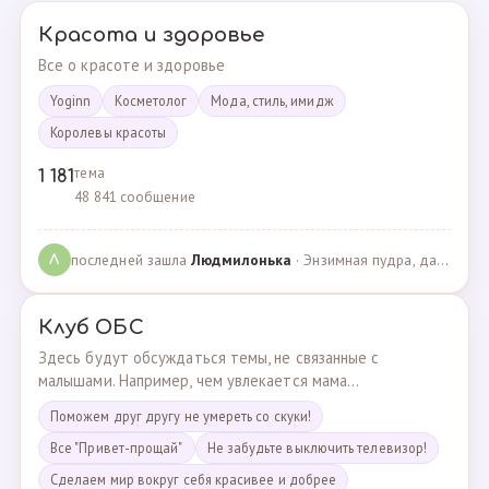
Красота и здоровье
Все о красоте и здоровье
Yoginn
Косметолог
Мода, стиль, имидж
Королевы красоты
тема
1 181
48 841 сообщение
последней зашла
Людмилонькa
· Энзимная пудра, да или нет? · 29.06.2025
Л
Клуб ОБС
Здесь будут обсуждаться темы, не связанные с
малышами. Например, чем увлекается мама...
Поможем друг другу не умереть со скуки!
Все "Привет-прощай"
Не забудьте выключить телевизор!
Сделаем мир вокруг себя красивее и добрее