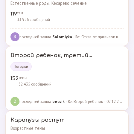
Естественные роды. Кесарево сечение.
тем
119
33 926 сообщений
последней зашла
Solomiyka
· Re: Отказ от прививок в роддоме · 07.05.2022
S
Второй ребенок, третий...
Погодки
темы
152
52 435 сообщений
последней зашла
betsik
· Re: Второй ребенок · 02.12.2023
B
Карапузы растут
Возрастные темы