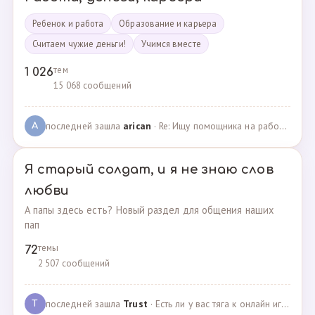
Ребенок и работа
Образование и карьера
Считаем чужие деньги!
Учимся вместе
тем
1 026
15 068 сообщений
последней зашла
arican
· Re: Ищу помощника на работе · 14.01.2025
A
Я старый солдат, и я не знаю слов
любви
А папы здесь есть? Новый раздел для общения наших
пап
темы
72
2 507 сообщений
последней зашла
Trust
· Есть ли у вас тяга к онлайн играм? · 02.05.2025
T