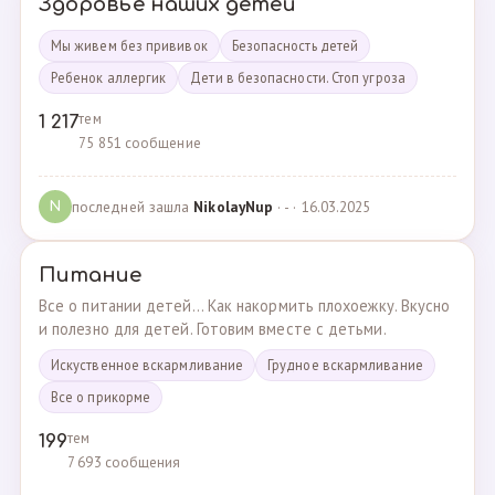
Здоровье наших детей
Мы живем без прививок
Безопасность детей
Ребенок аллергик
Дети в безопасности. Стоп угроза
тем
1 217
75 851 сообщение
последней зашла
NikolayNup
· - · 16.03.2025
N
Питание
Все о питании детей... Как накормить плохоежку. Вкусно
и полезно для детей. Готовим вместе с детьми.
Искуственное вскармливание
Грудное вскармливание
Все о прикорме
тем
199
7 693 сообщения