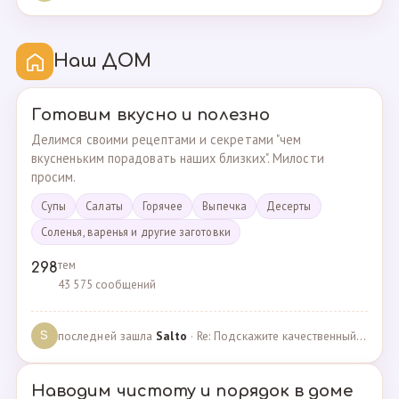
Наш ДОМ
Готовим вкусно и полезно
Делимся своими рецептами и секретами "чем
вкусненьким порадовать наших близких". Милости
просим.
Супы
Cалаты
Горячее
Выпечка
Десерты
Соленья, варенья и другие заготовки
тем
298
43 575 сообщений
последней зашла
Salto
· Re: Подскажите качественный и крепкий капсульный ко… · 01.09.2024
S
Наводим чистоту и порядок в доме