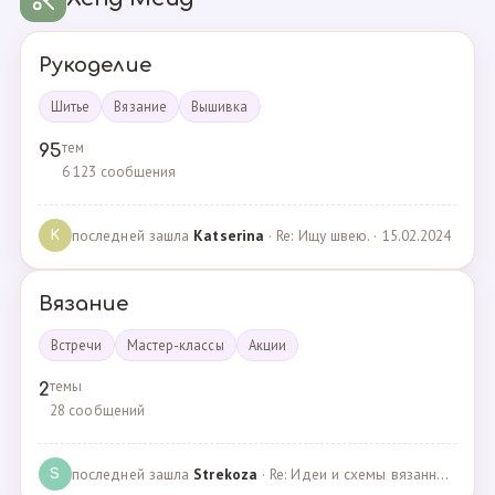
Рукоделие
Шитье
Вязание
Вышивка
тем
95
6 123 сообщения
последней зашла
Katserina
· Re: Ищу швею. · 15.02.2024
K
Вязание
Встречи
Мастер-классы
Акции
темы
2
28 сообщений
последней зашла
Strekoza
· Re: Идеи и схемы вязанных шариков · 16.12.2020
S