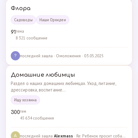
Флора
Садоводы
Наши Орхидеи
тема
91
8 321 сообщение
последней зашла
· Омоложения · 03.05.2025
?
Домашние любимцы
Раздел о наших домашних любимцах. Уход, питание,
дрессировка, воспитание...
Ищу хозяина
тем
300
45 634 сообщения
последней зашла
Alexmass
· Re: Ребенок просит собаку, посоветуйте какую породу… · 30.03.2025
A