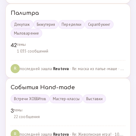
Палитра
Декупаж
Бижутерия
Переделки
Скрапбукинг
Мыловарение
темы
42
1 035 сообщений
последней зашла
Reutova
· Re: маска из папье-маше · 20.12.2022
R
События Hand-made
Встречи ХОББИтов
Мастер-классы
Выставки
темы
3
22 сообщения
последней зашла
Reutova
· Re: Живописная игра! · 10.12.2020
R