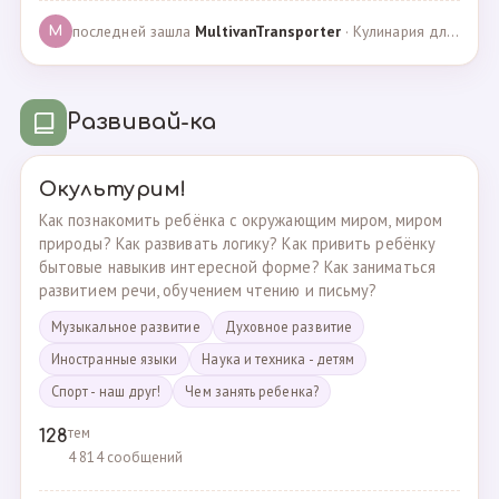
последней зашла
MultivanTransporter
· Кулинария для более старших · 24.10.2024
M
Развивай-ка
Окультурим!
Как познакомить ребёнка с окружающим миром, миром
природы? Как развивать логику? Как привить ребёнку
бытовые навыкив интересной форме? Как заниматься
развитием речи, обучением чтению и письму?
Музыкальное развитие
Духовное развитие
Иностранные языки
Наука и техника - детям
Спорт - наш друг!
Чем занять ребенка?
тем
128
4 814 сообщений