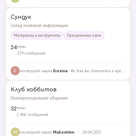
Сундук
Склад полезной информации
Материалы и инструменты
Праздничные идеи
темы
24
229 сообщений
последней зашла
Eroxina
· Re: Как вы относитесь к кредитам? · 06.04.2025
E
Клуб хоббитов
Околорукодельное общение
темы
32
1 406 сообщений
последней зашла
Maksimlen
· - · 26.04.2023
M