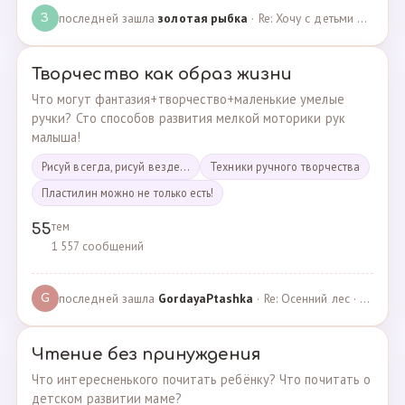
последней зашла
золотая рыбка
· Re: Хочу с детьми поехать на следующей неделе в Сан… · 19.05.2024
З
Творчество как образ жизни
Что могут фантазия+творчество+маленькие умелые
ручки? Сто способов развития мелкой моторики рук
малыша!
Рисуй всегда, рисуй везде...
Техники ручного творчества
Пластилин можно не только есть!
тем
55
1 557 сообщений
последней зашла
GordayaPtashka
· Re: Осенний лес · 05.05.2022
G
Чтение без принуждения
Что интересненького почитать ребёнку? Что почитать о
детском развитии маме?