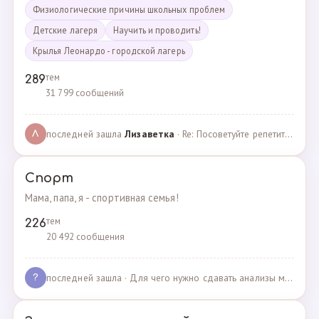
Физиологические причины школьных проблем
Детские лагеря
Научить и проводить!
Крылья Леонардо - городской лагерь
тем
289
31 799 сообщений
последней зашла
Лизаветка
· Re: Посоветуйте репетитора по английскому · 27.11.2024
Л
Спорт
Мама, папа, я - спортивная семья!
тем
226
20 492 сообщения
последней зашла
· Для чего нужно сдавать анализы мочи спортсменам? · 03.05.2025
?