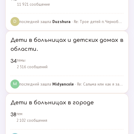
11 921 сообщение
последней зашла
Duzshura
· Re: Трое детей п.Черноборский Чесменский район. · 27.06.2024
D
Дети в больницах и детских домах в
области.
темы
34
2 516 сообщений
последней зашла
Midyancole
· Re: Сальма или как я захотела помочь взросым сиротам · 16.12.2019
M
Дети в больницах в городе
тем
38
2 102 сообщения