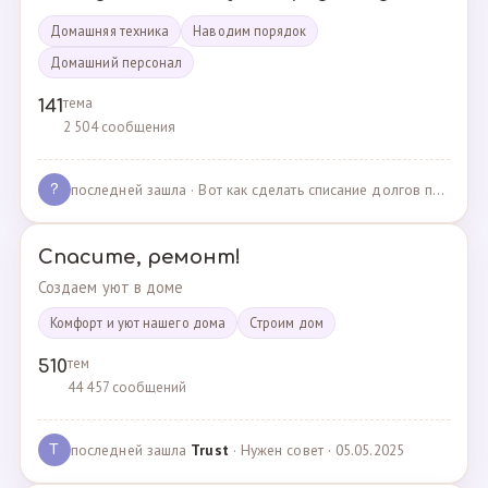
Домашняя техника
Наводим порядок
Домашний персонал
тема
141
2 504 сообщения
последней зашла
· Вот как сделать списание долгов по жкх? · 02.05.2025
?
Спасите, ремонт!
Создаем уют в доме
Комфорт и уют нашего дома
Cтроим дом
тем
510
44 457 сообщений
последней зашла
Trust
· Нужен совет · 05.05.2025
T