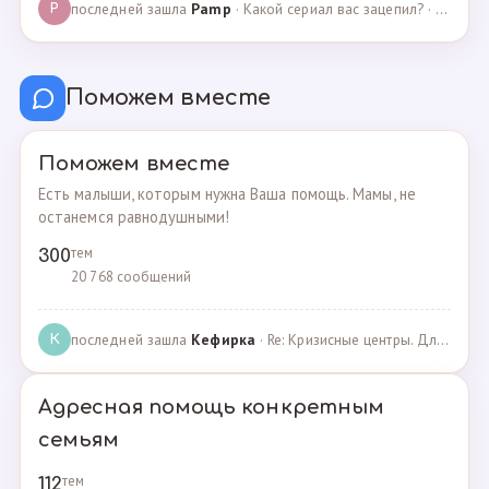
последней зашла
Pamp
· Какой сериал вас зацепил? · 07.05.2025
P
Поможем вместе
Поможем вместе
Есть малыши, которым нужна Ваша помощь. Мамы, не
останемся равнодушными!
тем
300
20 768 сообщений
последней зашла
Кефирка
· Re: Кризисные центры. Для женщин, попавших в трудн… · 06.03.2022
К
Адресная помощь конкретным
семьям
тем
112