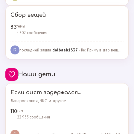
Сбор вещей
темы
83
4 302 сообщения
последней зашла
dolbaeb1337
· Re: Приму в дар вещи на новорождённую девочку · 13.12.2024
D
Наши дети
Если аист задержался...
Лапароскопия, ЭКО и другое
тем
110
22 933 сообщения