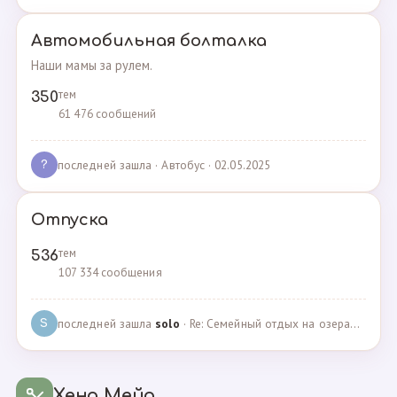
Автомобильная болталка
Наши мамы за рулем.
тем
350
61 476 сообщений
последней зашла
· Автобус · 02.05.2025
?
Отпуска
тем
536
107 334 сообщения
последней зашла
solo
· Re: Семейный отдых на озерах Челябинской области. П… · 04.05.2025
S
Хенд Мейд