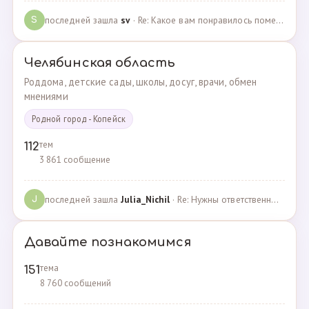
последней зашла
sv
· Re: Какое вам понравилось помещения для проведения … · 07.05.2025
S
Челябинская область
Роддома, детские сады, школы, досуг, врачи, обмен
мнениями
Родной город - Копейск
тем
112
3 861 сообщение
последней зашла
Julia_Nichil
· Re: Нужны ответственные и любящие детей сотрудники … · 22.07.2024
J
Давайте познакомимся
тема
151
8 760 сообщений