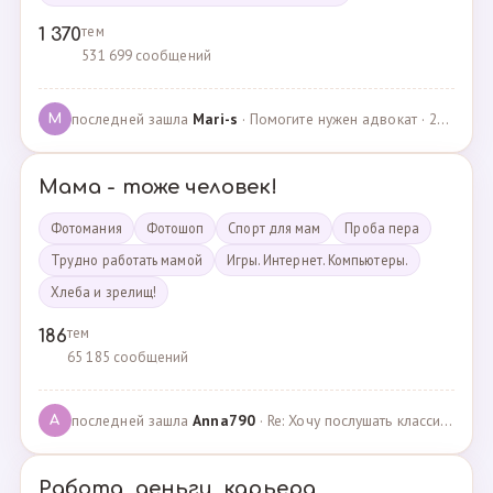
тем
1 370
531 699 сообщений
последней зашла
Mari-s
· Помогите нужен адвокат · 24.04.2025
M
Мама - тоже человек!
Фотомания
Фотошоп
Спорт для мам
Проба пера
Трудно работать мамой
Игры. Интернет. Компьютеры.
Хлеба и зрелищ!
тем
186
65 185 сообщений
последней зашла
Anna790
· Re: Хочу послушать классику · 22.03.2025
A
Работа, деньги, карьера