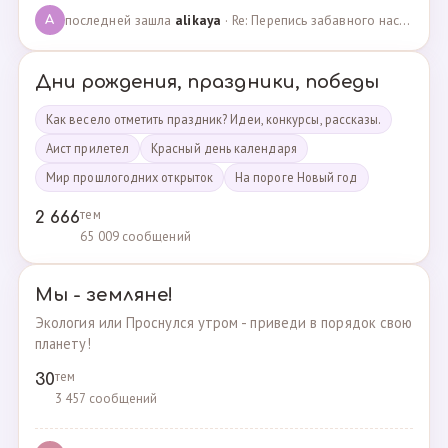
последней зашла
alikaya
· Re: Перепись забавного населения!!! · 09.09.2023
A
Дни рождения, праздники, победы
Как весело отметить праздник? Идеи, конкурсы, рассказы.
Аист прилетел
Красный день календаря
Мир прошлогодних открыток
На пороге Новый год
тем
2 666
65 009 сообщений
Мы - земляне!
Экология или Проснулся утром - приведи в порядок свою
планету!
тем
30
3 457 сообщений