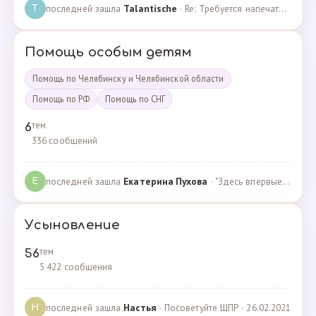
последней зашла
Talantische
· Re: Требуется напечатать бейджики · 09.02.2024
T
Помощь особым детям
Помощь по Челябинску и Челябинской области
Помощь по РФ
Помощь по СНГ
тем
6
336 сообщений
последней зашла
Екатерина Пухова
· "Здесь впервые поверили в моего сына и подарили над… · 09.09.2019
Е
Усыновление
тем
56
5 422 сообщения
последней зашла
Настья
· Посоветуйте ШПР · 26.02.2021
Н