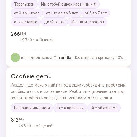
Торопыжки
Мы с тобой одной крови, ты и я!
от О до 1 года
от 1 года до 3 лет
от 3 до 7 лет
от 7 и старше
Двойняшки
Малыш и гороскоп
тем
266
19 340 сообщений
последней зашла
Thranilla
· Re: матрас в кроватку · 05.05.2024
T
Особые дети
Раздел, где можно найти поддержку, обсудить проблемы
особых деток и их решение. Реабилитационные центры,
врачи-профессионалы, наши успехи и достижения.
Гиперактивные дети
Все о целиакии
Все об аутизме
тем
312
23 540 сообщений