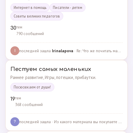
Интернет в помощь
Писатели - детям
Советы великих педагогов
тем
30
790 сообщений
последней зашла
Irinalapova
· Re: Что же почитать маме о правильном воспитании ре? · 23.02.2025
I
Пестуем самых маленьких
Раннее развитие, Игры, потешки, прибаутки.
Посюсюкаем от души!
тем
19
368 сообщений
последней зашла
· Из какого материала вы покупаете одежду для своих д… · 03.05.2025
?