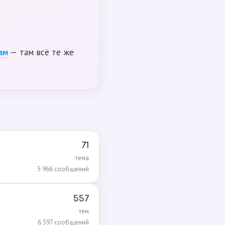
ам
— там всё те же
71
тема
5 966 сообщений
557
тем
6 597 сообщений