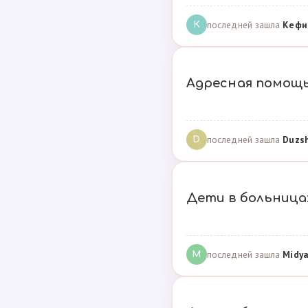
последней зашла
Кефи
К
Адресная помощ
последней зашла
Duzs
D
Дети в больницах
последней зашла
Midya
M