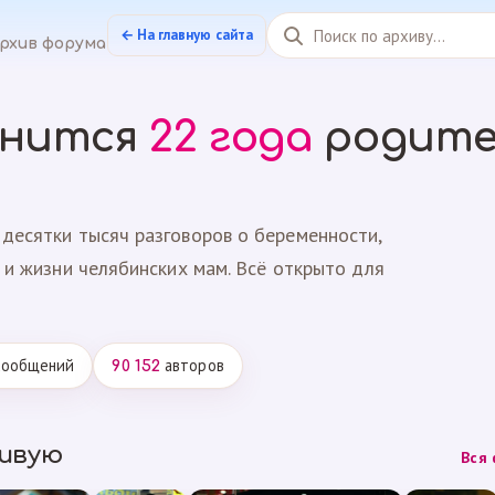
← На главную сайта
рхив форума
анится
22 года
родите
десятки тысяч разговоров о беременности,
 и жизни челябинских мам. Всё открыто для
ообщений
авторов
90 152
живую
Вся 