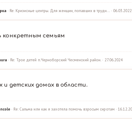
рка
· Re: Кризисные центры. Для женщин, попавших в трудн… · 06.03.2022
ь конкретным семьям
hura
· Re: Трое детей п.Черноборский Чесменский район. · 27.06.2024
 и детских домах в области.
ncole
· Re: Сальма или как я захотела помочь взросым сиротам · 16.12.2