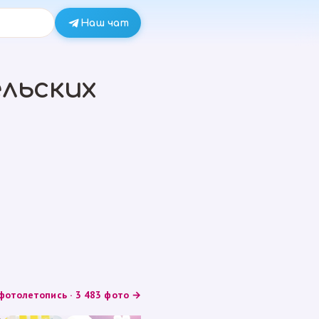
Наш чат
льских
фотолетопись · 3 483 фото →