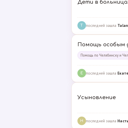
Дети в больница
последней зашла
Talan
T
Помощь особым 
Помощь по Челябинску и Че
последней зашла
Екат
Е
Усыновление
последней зашла
Наст
Н