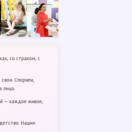
ах, со страхом, с
свои. Спорили,
в лицо.
й — каждое живое,
 детство. Наших