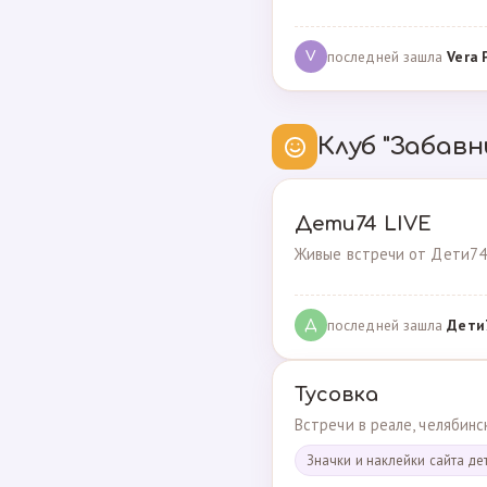
последней зашла
Vera 
V
Клуб "Забавн
Дети74 LIVE
Живые встречи от Дети74
последней зашла
Дeти
Д
Тусовка
Встречи в реале, челябин
Значки и наклейки сайта де