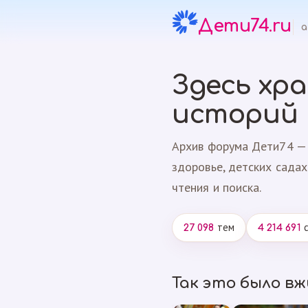
Дети74.ru
а
Здесь хр
историй
Архив форума Дети74 — 
здоровье, детских садах
чтения и поиска.
тем
с
27 098
4 214 691
Так это было в