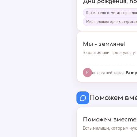
Дни рождения, п
Как весело отметить праздни
Мир прошлогодних открыто
Мы - земляне!
Экология или Проснулся ут
последней зашла
Pamp
P
Поможем вм
Поможем вместе
Есть малыши, которым нуж