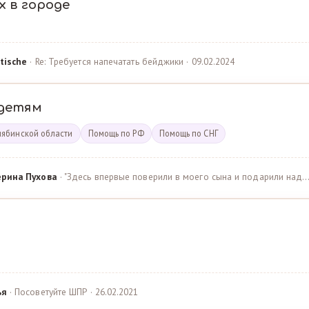
х в городе
tische
· Re: Требуется напечатать бейджики · 09.02.2024
детям
лябинской области
Помощь по РФ
Помощь по СНГ
ерина Пухова
· "Здесь впервые поверили в моего сына и подарили над… 
ья
· Посоветуйте ШПР · 26.02.2021