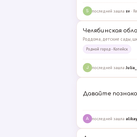
последней зашла
sv
· R
S
Челябинская обл
Роддома, детские сады, шк
Родной город - Копейск
последней зашла
Julia_
J
Давайте познак
последней зашла
alika
A