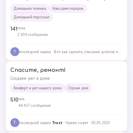
Домашняя техника
Наводим порядок
Домашний персонал
тема
141
2 504 сообщения
последней зашла
· Вот как сделать списание долгов по жкх? · 02.05.2025
?
Спасите, ремонт!
Создаем уют в доме
Комфорт и уют нашего дома
Cтроим дом
тем
510
44 457 сообщений
последней зашла
Trust
· Нужен совет · 05.05.2025
T