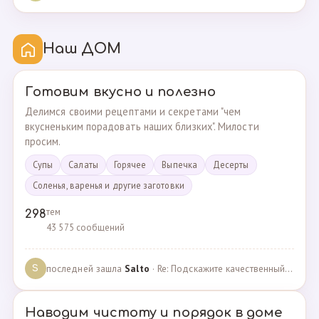
Наш ДОМ
Готовим вкусно и полезно
Делимся своими рецептами и секретами "чем
вкусненьким порадовать наших близких". Милости
просим.
Супы
Cалаты
Горячее
Выпечка
Десерты
Соленья, варенья и другие заготовки
тем
298
43 575 сообщений
последней зашла
Salto
· Re: Подскажите качественный и крепкий капсульный ко… · 01.09.2024
S
Наводим чистоту и порядок в доме