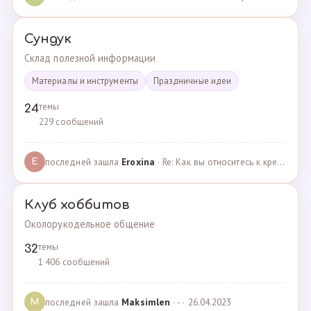
Сундук
Склад полезной информации
Материалы и инструменты
Праздничные идеи
темы
24
229 сообщений
последней зашла
Eroxina
· Re: Как вы относитесь к кредитам? · 06.04.2025
E
Клуб хоббитов
Околорукодельное общение
темы
32
1 406 сообщений
последней зашла
Maksimlen
· - · 26.04.2023
M