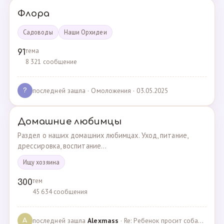
Флора
Садоводы
Наши Орхидеи
тема
91
8 321 сообщение
последней зашла
· Омоложения · 03.05.2025
?
Домашние любимцы
Раздел о наших домашних любимцах. Уход, питание,
дрессировка, воспитание...
Ищу хозяина
тем
300
45 634 сообщения
последней зашла
Alexmass
· Re: Ребенок просит собаку, посоветуйте какую породу… · 30.03.2025
A