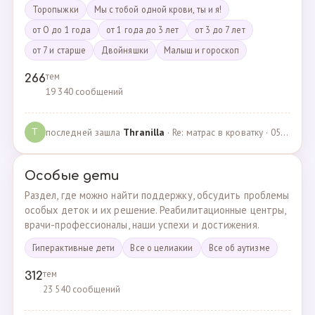
Торопыжки
Мы с тобой одной крови, ты и я!
от О до 1 года
от 1 года до 3 лет
от 3 до 7 лет
от 7 и старше
Двойняшки
Малыш и гороскоп
тем
266
19 340 сообщений
последней зашла
Thranilla
· Re: матрас в кроватку · 05.05.2024
T
Особые дети
Раздел, где можно найти поддержку, обсудить проблемы
особых деток и их решение. Реабилитационные центры,
врачи-профессионалы, наши успехи и достижения.
Гиперактивные дети
Все о целиакии
Все об аутизме
тем
312
23 540 сообщений