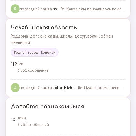
последней зашла
sv
· Re: Какое вам понравилось помещения для проведения … · 07.05.2025
S
Челябинская область
Роддома, детские сады, школы, досуг, врачи, обмен
мнениями
Родной город - Копейск
тем
112
3 861 сообщение
последней зашла
Julia_Nichil
· Re: Нужны ответственные и любящие детей сотрудники … · 22.07.2024
J
Давайте познакомимся
тема
151
8 760 сообщений