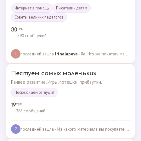
Интернет в помощь
Писатели - детям
Советы великих педагогов
тем
30
790 сообщений
последней зашла
Irinalapova
· Re: Что же почитать маме о правильном воспитании ре? · 23.02.2025
I
Пестуем самых маленьких
Раннее развитие, Игры, потешки, прибаутки.
Посюсюкаем от души!
тем
19
368 сообщений
последней зашла
· Из какого материала вы покупаете одежду для своих д… · 03.05.2025
?