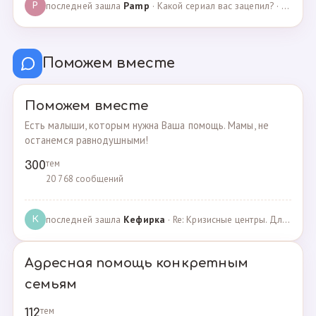
последней зашла
Pamp
· Какой сериал вас зацепил? · 07.05.2025
P
Поможем вместе
Поможем вместе
Есть малыши, которым нужна Ваша помощь. Мамы, не
останемся равнодушными!
тем
300
20 768 сообщений
последней зашла
Кефирка
· Re: Кризисные центры. Для женщин, попавших в трудн… · 06.03.2022
К
Адресная помощь конкретным
семьям
тем
112