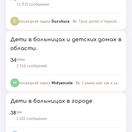
11 921 сообщение
последней зашла
Duzshura
· Re: Трое детей п.Черноборский Чесменский район. · 27.06.2024
D
Дети в больницах и детских домах в
области.
темы
34
2 516 сообщений
последней зашла
Midyancole
· Re: Сальма или как я захотела помочь взросым сиротам · 16.12.2019
M
Дети в больницах в городе
тем
38
2 102 сообщения