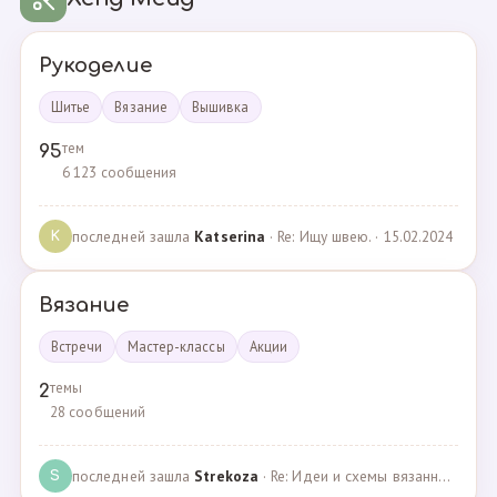
Рукоделие
Шитье
Вязание
Вышивка
тем
95
6 123 сообщения
последней зашла
Katserina
· Re: Ищу швею. · 15.02.2024
K
Вязание
Встречи
Мастер-классы
Акции
темы
2
28 сообщений
последней зашла
Strekoza
· Re: Идеи и схемы вязанных шариков · 16.12.2020
S