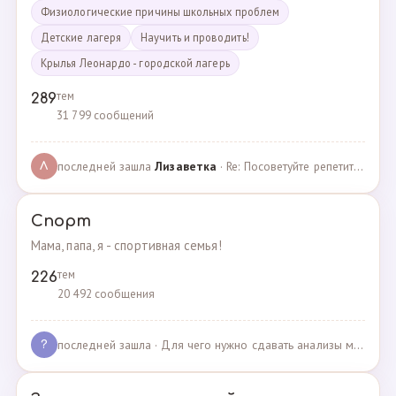
Физиологические причины школьных проблем
Детские лагеря
Научить и проводить!
Крылья Леонардо - городской лагерь
тем
289
31 799 сообщений
последней зашла
Лизаветка
· Re: Посоветуйте репетитора по английскому · 27.11.2024
Л
Спорт
Мама, папа, я - спортивная семья!
тем
226
20 492 сообщения
последней зашла
· Для чего нужно сдавать анализы мочи спортсменам? · 03.05.2025
?