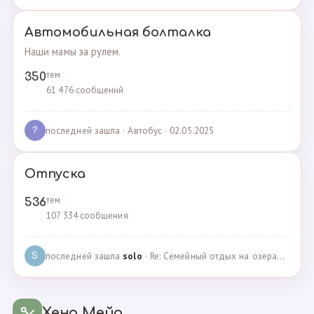
Автомобильная болталка
Наши мамы за рулем.
тем
350
61 476 сообщений
последней зашла
· Автобус · 02.05.2025
?
Отпуска
тем
536
107 334 сообщения
последней зашла
solo
· Re: Семейный отдых на озерах Челябинской области. П… · 04.05.2025
S
Хенд Мейд