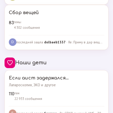
Сбор вещей
темы
83
4 302 сообщения
последней зашла
dolbaeb1337
· Re: Приму в дар вещи на новорождённую девочку · 13.12.2024
D
Наши дети
Если аист задержался...
Лапароскопия, ЭКО и другое
тем
110
22 933 сообщения