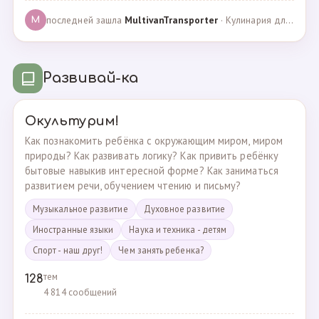
последней зашла
MultivanTransporter
· Кулинария для более старших · 24.10.2024
M
Развивай-ка
Окультурим!
Как познакомить ребёнка с окружающим миром, миром
природы? Как развивать логику? Как привить ребёнку
бытовые навыкив интересной форме? Как заниматься
развитием речи, обучением чтению и письму?
Музыкальное развитие
Духовное развитие
Иностранные языки
Наука и техника - детям
Спорт - наш друг!
Чем занять ребенка?
тем
128
4 814 сообщений