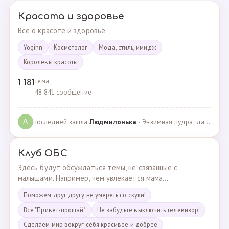
Красота и здоровье
Все о красоте и здоровье
Yoginn
Косметолог
Мода, стиль, имидж
Королевы красоты
тема
1 181
48 841 сообщение
последней зашла
Людмилонькa
· Энзимная пудра, да или нет? · 29.06.2025
Л
Клуб ОБС
Здесь будут обсуждаться темы, не связанные с
малышами. Например, чем увлекается мама...
Поможем друг другу не умереть со скуки!
Все "Привет-прощай"
Не забудьте выключить телевизор!
Сделаем мир вокруг себя красивее и добрее