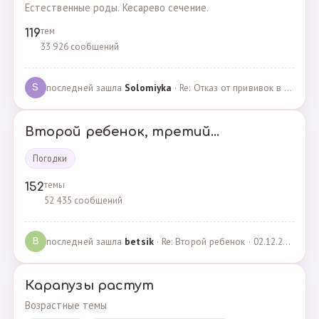
Естественные роды. Кесарево сечение.
тем
119
33 926 сообщений
последней зашла
Solomiyka
· Re: Отказ от прививок в роддоме · 07.05.2022
S
Второй ребенок, третий...
Погодки
темы
152
52 435 сообщений
последней зашла
betsik
· Re: Второй ребенок · 02.12.2023
B
Карапузы растут
Возрастные темы