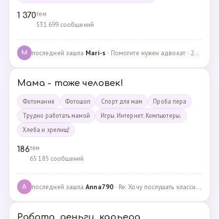
тем
1 370
531 699 сообщений
последней зашла
Mari-s
· Помогите нужен адвокат · 24.04.2025
M
Мама - тоже человек!
Фотомания
Фотошоп
Спорт для мам
Проба пера
Трудно работать мамой
Игры. Интернет. Компьютеры.
Хлеба и зрелищ!
тем
186
65 185 сообщений
последней зашла
Anna790
· Re: Хочу послушать классику · 22.03.2025
A
Работа, деньги, карьера