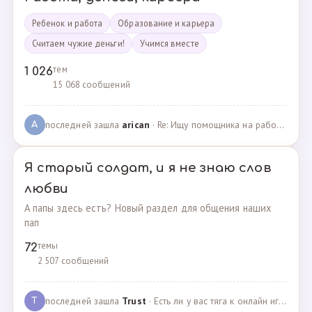
Ребенок и работа
Образование и карьера
Считаем чужие деньги!
Учимся вместе
тем
1 026
15 068 сообщений
последней зашла
arican
· Re: Ищу помощника на работе · 14.01.2025
A
Я старый солдат, и я не знаю слов
любви
А папы здесь есть? Новый раздел для общения наших
пап
темы
72
2 507 сообщений
последней зашла
Trust
· Есть ли у вас тяга к онлайн играм? · 02.05.2025
T