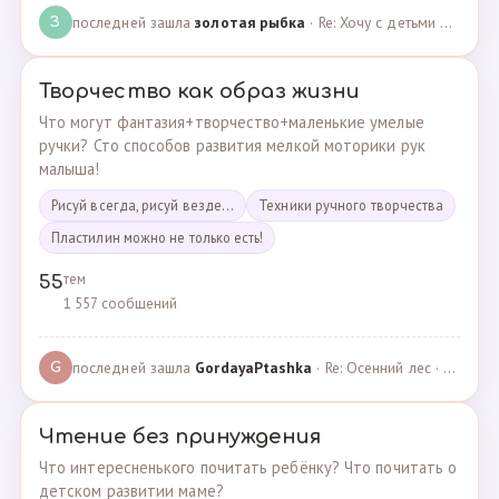
последней зашла
золотая рыбка
· Re: Хочу с детьми поехать на следующей неделе в Сан… · 19.05.2024
З
Творчество как образ жизни
Что могут фантазия+творчество+маленькие умелые
ручки? Сто способов развития мелкой моторики рук
малыша!
Рисуй всегда, рисуй везде...
Техники ручного творчества
Пластилин можно не только есть!
тем
55
1 557 сообщений
последней зашла
GordayaPtashka
· Re: Осенний лес · 05.05.2022
G
Чтение без принуждения
Что интересненького почитать ребёнку? Что почитать о
детском развитии маме?