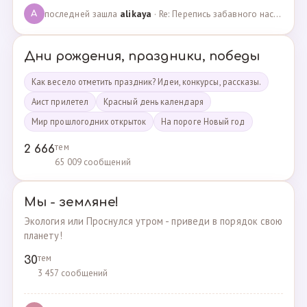
последней зашла
alikaya
· Re: Перепись забавного населения!!! · 09.09.2023
A
Дни рождения, праздники, победы
Как весело отметить праздник? Идеи, конкурсы, рассказы.
Аист прилетел
Красный день календаря
Мир прошлогодних открыток
На пороге Новый год
тем
2 666
65 009 сообщений
Мы - земляне!
Экология или Проснулся утром - приведи в порядок свою
планету!
тем
30
3 457 сообщений