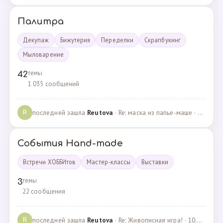
Палитра
Декупаж
Бижутерия
Переделки
Скрапбукинг
Мыловарение
темы
42
1 035 сообщений
последней зашла
Reutova
· Re: маска из папье-маше · 20.12.2022
R
События Hand-made
Встречи ХОББИтов
Мастер-классы
Выставки
темы
3
22 сообщения
последней зашла
Reutova
· Re: Живописная игра! · 10.12.2020
R