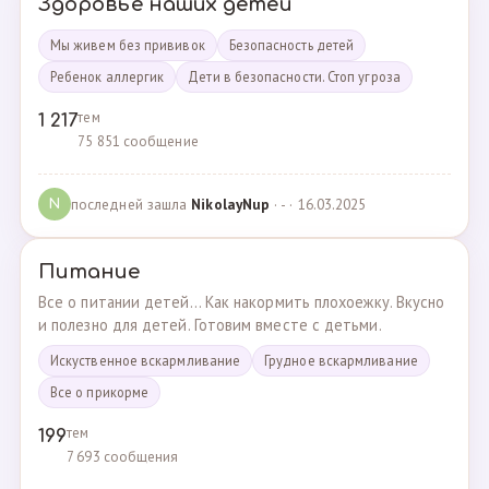
Здоровье наших детей
Мы живем без прививок
Безопасность детей
Ребенок аллергик
Дети в безопасности. Стоп угроза
тем
1 217
75 851 сообщение
последней зашла
NikolayNup
· - · 16.03.2025
N
Питание
Все о питании детей... Как накормить плохоежку. Вкусно
и полезно для детей. Готовим вместе с детьми.
Искуственное вскармливание
Грудное вскармливание
Все о прикорме
тем
199
7 693 сообщения