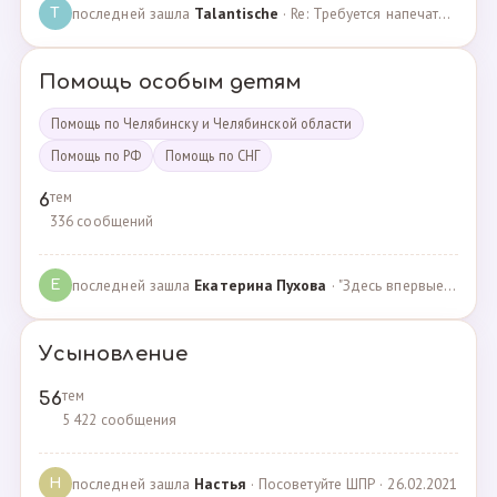
последней зашла
Talantische
· Re: Требуется напечатать бейджики · 09.02.2024
T
Помощь особым детям
Помощь по Челябинску и Челябинской области
Помощь по РФ
Помощь по СНГ
тем
6
336 сообщений
последней зашла
Екатерина Пухова
· "Здесь впервые поверили в моего сына и подарили над… · 09.09.2019
Е
Усыновление
тем
56
5 422 сообщения
последней зашла
Настья
· Посоветуйте ШПР · 26.02.2021
Н