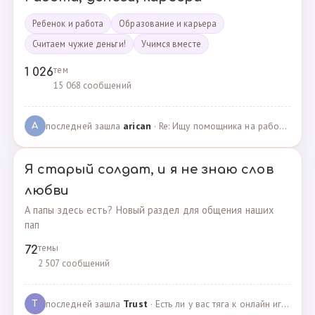
Ребенок и работа
Образование и карьера
Считаем чужие деньги!
Учимся вместе
тем
1 026
15 068 сообщений
последней зашла
arican
· Re: Ищу помощника на работе · 14.01.2025
A
Я старый солдат, и я не знаю слов
любви
А папы здесь есть? Новый раздел для общения наших
пап
темы
72
2 507 сообщений
последней зашла
Trust
· Есть ли у вас тяга к онлайн играм? · 02.05.2025
T