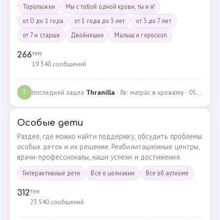
Торопыжки
Мы с тобой одной крови, ты и я!
от О до 1 года
от 1 года до 3 лет
от 3 до 7 лет
от 7 и старше
Двойняшки
Малыш и гороскоп
тем
266
19 340 сообщений
последней зашла
Thranilla
· Re: матрас в кроватку · 05.05.2024
T
Особые дети
Раздел, где можно найти поддержку, обсудить проблемы
особых деток и их решение. Реабилитационные центры,
врачи-профессионалы, наши успехи и достижения.
Гиперактивные дети
Все о целиакии
Все об аутизме
тем
312
23 540 сообщений