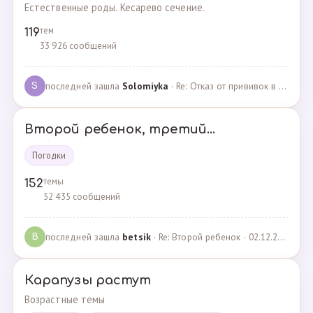
Естественные роды. Кесарево сечение.
тем
119
33 926 сообщений
последней зашла
Solomiyka
· Re: Отказ от прививок в роддоме · 07.05.2022
S
Второй ребенок, третий...
Погодки
темы
152
52 435 сообщений
последней зашла
betsik
· Re: Второй ребенок · 02.12.2023
B
Карапузы растут
Возрастные темы