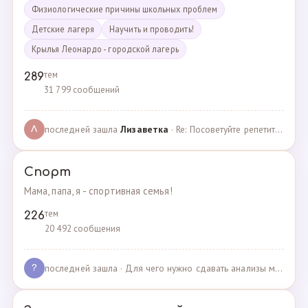
Физиологические причины школьных проблем
Детские лагеря
Научить и проводить!
Крылья Леонардо - городской лагерь
тем
289
31 799 сообщений
последней зашла
Лизаветка
· Re: Посоветуйте репетитора по английскому · 27.11.2024
Л
Спорт
Мама, папа, я - спортивная семья!
тем
226
20 492 сообщения
последней зашла
· Для чего нужно сдавать анализы мочи спортсменам? · 03.05.2025
?