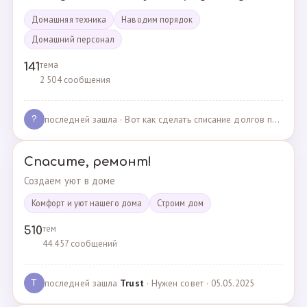
Домашняя техника
Наводим порядок
Домашний персонал
тема
141
2 504 сообщения
последней зашла
· Вот как сделать списание долгов по жкх? · 02.05.2025
?
Спасите, ремонт!
Создаем уют в доме
Комфорт и уют нашего дома
Cтроим дом
тем
510
44 457 сообщений
последней зашла
Trust
· Нужен совет · 05.05.2025
T