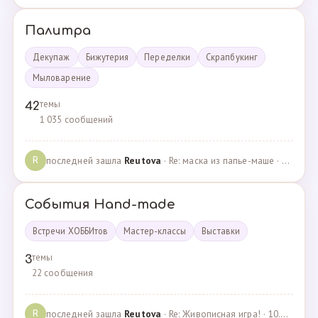
Палитра
Декупаж
Бижутерия
Переделки
Скрапбукинг
Мыловарение
темы
42
1 035 сообщений
последней зашла
Reutova
· Re: маска из папье-маше · 20.12.2022
R
События Hand-made
Встречи ХОББИтов
Мастер-классы
Выставки
темы
3
22 сообщения
последней зашла
Reutova
· Re: Живописная игра! · 10.12.2020
R