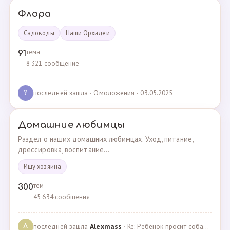
Флора
Садоводы
Наши Орхидеи
тема
91
8 321 сообщение
последней зашла
· Омоложения · 03.05.2025
?
Домашние любимцы
Раздел о наших домашних любимцах. Уход, питание,
дрессировка, воспитание...
Ищу хозяина
тем
300
45 634 сообщения
последней зашла
Alexmass
· Re: Ребенок просит собаку, посоветуйте какую породу… · 30.03.2025
A