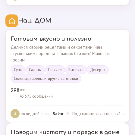
Наш ДОМ
Готовим вкусно и полезно
Делимся своими рецептами и секретами "чем
вкусненьким порадовать наших близких". Милости
просим.
Супы
Cалаты
Горячее
Выпечка
Десерты
Соленья, варенья и другие заготовки
тем
298
43 575 сообщений
последней зашла
Salto
· Re: Подскажите качественный и крепкий капсульный ко… · 01.09.2024
S
Наводим чистоту и порядок в доме