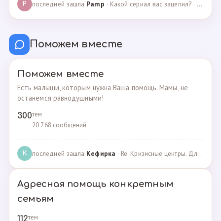
последней зашла
Pamp
· Какой сериал вас зацепил? · 07.05.2025
P
Поможем вместе
Поможем вместе
Есть малыши, которым нужна Ваша помощь. Мамы, не
останемся равнодушными!
тем
300
20 768 сообщений
последней зашла
Кефирка
· Re: Кризисные центры. Для женщин, попавших в трудн… · 06.03.2022
К
Адресная помощь конкретным
семьям
тем
112