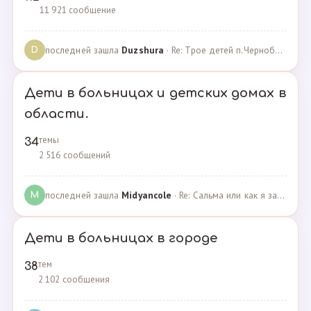
11 921 сообщение
последней зашла
Duzshura
· Re: Трое детей п.Черноборский Чесменский район. · 27.06.2024
D
Дети в больницах и детских домах в
области.
темы
34
2 516 сообщений
последней зашла
Midyancole
· Re: Сальма или как я захотела помочь взросым сиротам · 16.12.2019
M
Дети в больницах в городе
тем
38
2 102 сообщения