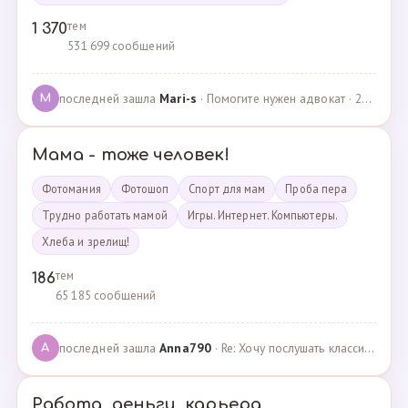
тем
1 370
531 699 сообщений
последней зашла
Mari-s
· Помогите нужен адвокат · 24.04.2025
M
Мама - тоже человек!
Фотомания
Фотошоп
Спорт для мам
Проба пера
Трудно работать мамой
Игры. Интернет. Компьютеры.
Хлеба и зрелищ!
тем
186
65 185 сообщений
последней зашла
Anna790
· Re: Хочу послушать классику · 22.03.2025
A
Работа, деньги, карьера