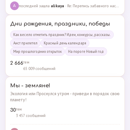
последней зашла
alikaya
· Re: Перепись забавного населения!!! · 09.09.2023
A
Дни рождения, праздники, победы
Как весело отметить праздник? Идеи, конкурсы, рассказы.
Аист прилетел
Красный день календаря
Мир прошлогодних открыток
На пороге Новый год
тем
2 666
65 009 сообщений
Мы - земляне!
Экология или Проснулся утром - приведи в порядок свою
планету!
тем
30
3 457 сообщений