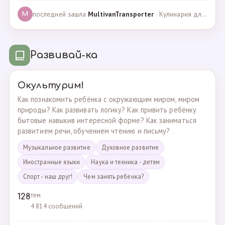
последней зашла
MultivanTransporter
· Кулинария для более старших · 24.10.2024
M
Развивай-ка
Окультурим!
Как познакомить ребёнка с окружающим миром, миром
природы? Как развивать логику? Как привить ребёнку
бытовые навыкив интересной форме? Как заниматься
развитием речи, обучением чтению и письму?
Музыкальное развитие
Духовное развитие
Иностранные языки
Наука и техника - детям
Спорт - наш друг!
Чем занять ребенка?
тем
128
4 814 сообщений