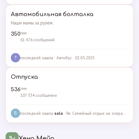
Автомобильная болталка
Наши мамы за рулем.
тем
350
61 476 сообщений
последней зашла
· Автобус · 02.05.2025
?
Отпуска
тем
536
107 334 сообщения
последней зашла
solo
· Re: Семейный отдых на озерах Челябинской области. П… · 04.05.2025
S
Хенд Мейд