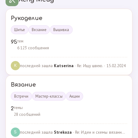
Рукоделие
Шитье
Вязание
Вышивка
тем
95
6 123 сообщения
последней зашла
Katserina
· Re: Ищу швею. · 15.02.2024
K
Вязание
Встречи
Мастер-классы
Акции
темы
2
28 сообщений
последней зашла
Strekoza
· Re: Идеи и схемы вязанных шариков · 16.12.2020
S