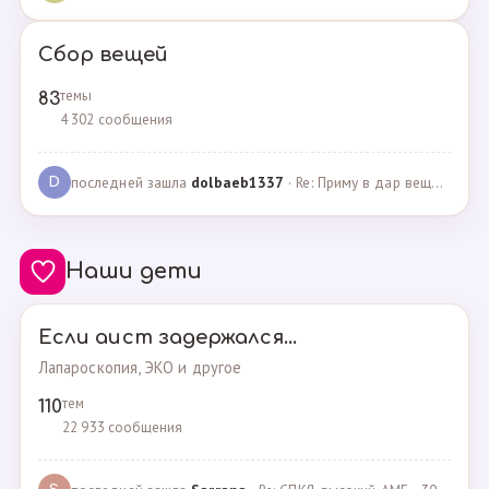
Сбор вещей
темы
83
4 302 сообщения
последней зашла
dolbaeb1337
· Re: Приму в дар вещи на новорождённую девочку · 13.12.2024
D
Наши дети
Если аист задержался...
Лапароскопия, ЭКО и другое
тем
110
22 933 сообщения