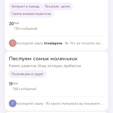
Интернет в помощь
Писатели - детям
Советы великих педагогов
тем
30
790 сообщений
последней зашла
Irinalapova
· Re: Что же почитать маме о правильном воспитании ре? · 23.02.2025
I
Пестуем самых маленьких
Раннее развитие, Игры, потешки, прибаутки.
Посюсюкаем от души!
тем
19
368 сообщений
последней зашла
· Из какого материала вы покупаете одежду для своих д… · 03.05.2025
?