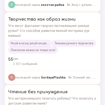
последней зашла
золотая рыбка
· Re: Хочу с детьми поехать на следующей неделе в Сан… · 19.05.2024
З
Творчество как образ жизни
Что могут фантазия+творчество+маленькие умелые
ручки? Сто способов развития мелкой моторики рук
малыша!
Рисуй всегда, рисуй везде...
Техники ручного творчества
Пластилин можно не только есть!
тем
55
1 557 сообщений
последней зашла
GordayaPtashka
· Re: Осенний лес · 05.05.2022
G
Чтение без принуждения
Что интересненького почитать ребёнку? Что почитать о
детском развитии маме?