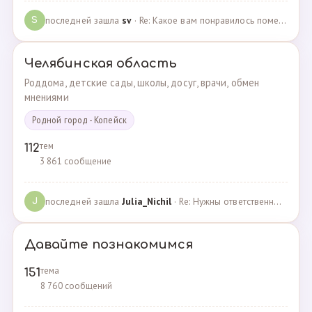
последней зашла
sv
· Re: Какое вам понравилось помещения для проведения … · 07.05.2025
S
Челябинская область
Роддома, детские сады, школы, досуг, врачи, обмен
мнениями
Родной город - Копейск
тем
112
3 861 сообщение
последней зашла
Julia_Nichil
· Re: Нужны ответственные и любящие детей сотрудники … · 22.07.2024
J
Давайте познакомимся
тема
151
8 760 сообщений