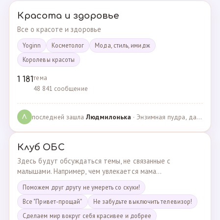
Красота и здоровье
Все о красоте и здоровье
Yoginn
Косметолог
Мода, стиль, имидж
Королевы красоты
тема
1 181
48 841 сообщение
последней зашла
Людмилонькa
· Энзимная пудра, да или нет? · 29.06.2025
Л
Клуб ОБС
Здесь будут обсуждаться темы, не связанные с
малышами. Например, чем увлекается мама...
Поможем друг другу не умереть со скуки!
Все "Привет-прощай"
Не забудьте выключить телевизор!
Сделаем мир вокруг себя красивее и добрее