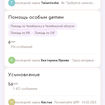
последней зашла
Talantische
· Re: Требуется напечатать бейджики · 09.02.2024
T
Помощь особым детям
Помощь по Челябинску и Челябинской области
Помощь по РФ
Помощь по СНГ
тем
6
336 сообщений
последней зашла
Екатерина Пухова
· "Здесь впервые поверили в моего сына и подарили над… · 09.09.2019
Е
Усыновление
тем
56
5 422 сообщения
последней зашла
Настья
· Посоветуйте ШПР · 26.02.2021
Н