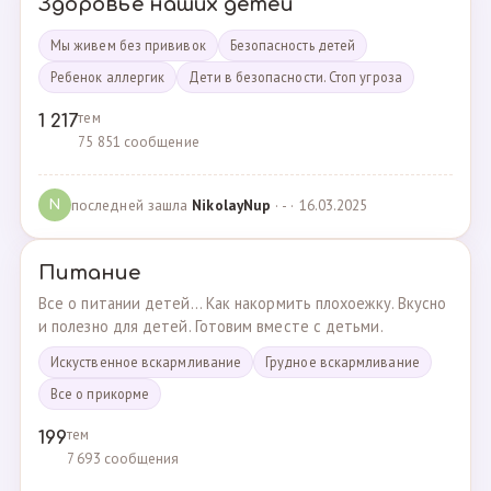
Здоровье наших детей
Мы живем без прививок
Безопасность детей
Ребенок аллергик
Дети в безопасности. Стоп угроза
тем
1 217
75 851 сообщение
последней зашла
NikolayNup
· - · 16.03.2025
N
Питание
Все о питании детей... Как накормить плохоежку. Вкусно
и полезно для детей. Готовим вместе с детьми.
Искуственное вскармливание
Грудное вскармливание
Все о прикорме
тем
199
7 693 сообщения