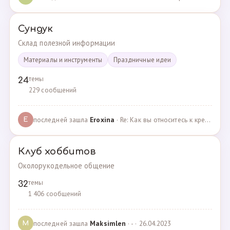
Сундук
Склад полезной информации
Материалы и инструменты
Праздничные идеи
темы
24
229 сообщений
последней зашла
Eroxina
· Re: Как вы относитесь к кредитам? · 06.04.2025
E
Клуб хоббитов
Околорукодельное общение
темы
32
1 406 сообщений
последней зашла
Maksimlen
· - · 26.04.2023
M