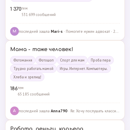
тем
1 370
531 699 сообщений
последней зашла
Mari-s
· Помогите нужен адвокат · 24.04.2025
M
Мама - тоже человек!
Фотомания
Фотошоп
Спорт для мам
Проба пера
Трудно работать мамой
Игры. Интернет. Компьютеры.
Хлеба и зрелищ!
тем
186
65 185 сообщений
последней зашла
Anna790
· Re: Хочу послушать классику · 22.03.2025
A
Работа, деньги, карьера