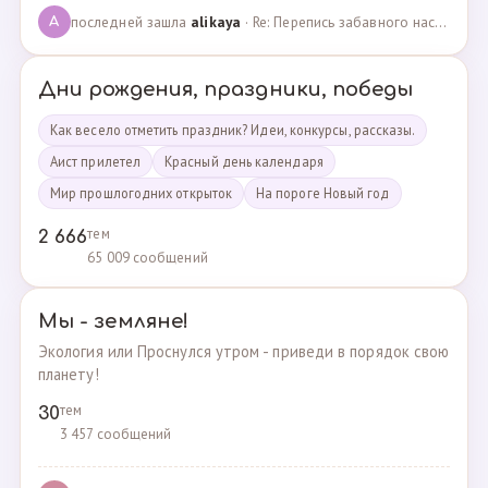
последней зашла
alikaya
· Re: Перепись забавного населения!!! · 09.09.2023
A
Дни рождения, праздники, победы
Как весело отметить праздник? Идеи, конкурсы, рассказы.
Аист прилетел
Красный день календаря
Мир прошлогодних открыток
На пороге Новый год
тем
2 666
65 009 сообщений
Мы - земляне!
Экология или Проснулся утром - приведи в порядок свою
планету!
тем
30
3 457 сообщений