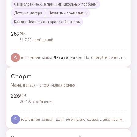
Физиологические причины школьных проблем
Детские лагеря
Научить и проводить!
Крылья Леонардо - городской лагерь
тем
289
31 799 сообщений
последней зашла
Лизаветка
· Re: Посоветуйте репетитора по английскому · 27.11.2024
Л
Спорт
Мама, папа, я - спортивная семья!
тем
226
20 492 сообщения
последней зашла
· Для чего нужно сдавать анализы мочи спортсменам? · 03.05.2025
?