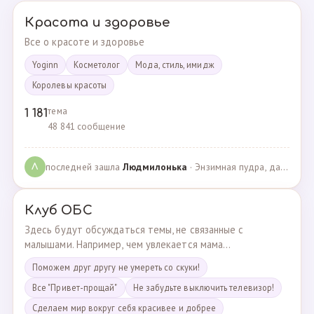
Красота и здоровье
Все о красоте и здоровье
Yoginn
Косметолог
Мода, стиль, имидж
Королевы красоты
тема
1 181
48 841 сообщение
последней зашла
Людмилонькa
· Энзимная пудра, да или нет? · 29.06.2025
Л
Клуб ОБС
Здесь будут обсуждаться темы, не связанные с
малышами. Например, чем увлекается мама...
Поможем друг другу не умереть со скуки!
Все "Привет-прощай"
Не забудьте выключить телевизор!
Сделаем мир вокруг себя красивее и добрее