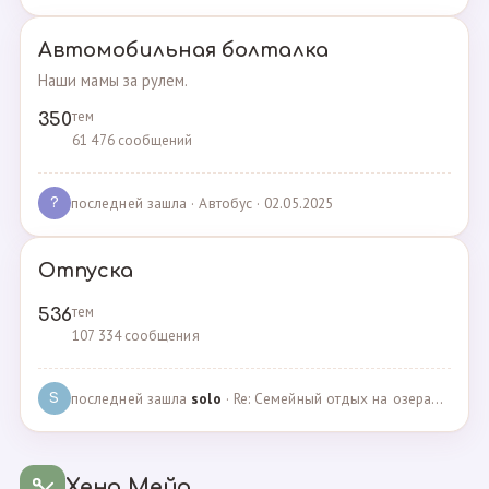
Автомобильная болталка
Наши мамы за рулем.
тем
350
61 476 сообщений
последней зашла
· Автобус · 02.05.2025
?
Отпуска
тем
536
107 334 сообщения
последней зашла
solo
· Re: Семейный отдых на озерах Челябинской области. П… · 04.05.2025
S
Хенд Мейд