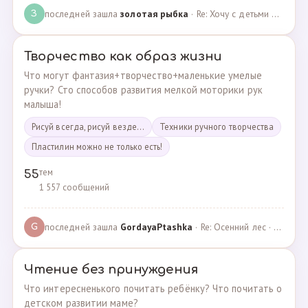
последней зашла
золотая рыбка
· Re: Хочу с детьми поехать на следующей неделе в Сан… · 19.05.2024
З
Творчество как образ жизни
Что могут фантазия+творчество+маленькие умелые
ручки? Сто способов развития мелкой моторики рук
малыша!
Рисуй всегда, рисуй везде...
Техники ручного творчества
Пластилин можно не только есть!
тем
55
1 557 сообщений
последней зашла
GordayaPtashka
· Re: Осенний лес · 05.05.2022
G
Чтение без принуждения
Что интересненького почитать ребёнку? Что почитать о
детском развитии маме?