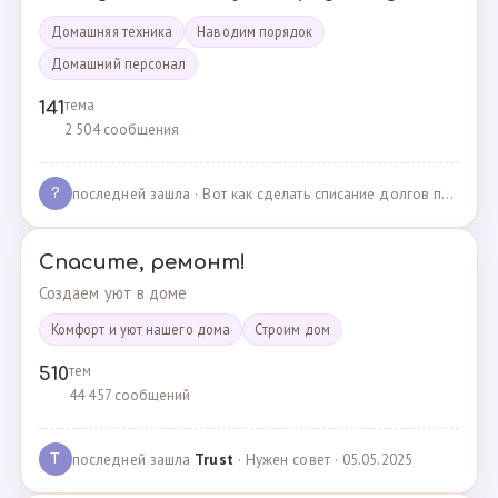
Домашняя техника
Наводим порядок
Домашний персонал
тема
141
2 504 сообщения
последней зашла
· Вот как сделать списание долгов по жкх? · 02.05.2025
?
Спасите, ремонт!
Создаем уют в доме
Комфорт и уют нашего дома
Cтроим дом
тем
510
44 457 сообщений
последней зашла
Trust
· Нужен совет · 05.05.2025
T