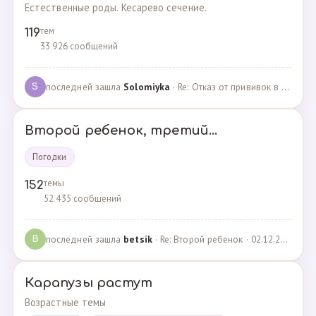
Естественные роды. Кесарево сечение.
тем
119
33 926 сообщений
последней зашла
Solomiyka
· Re: Отказ от прививок в роддоме · 07.05.2022
S
Второй ребенок, третий...
Погодки
темы
152
52 435 сообщений
последней зашла
betsik
· Re: Второй ребенок · 02.12.2023
B
Карапузы растут
Возрастные темы