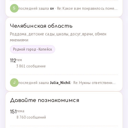
последней зашла
sv
· Re: Какое вам понравилось помещения для проведения … · 07.05.2025
S
Челябинская область
Роддома, детские сады, школы, досуг, врачи, обмен
мнениями
Родной город - Копейск
тем
112
3 861 сообщение
последней зашла
Julia_Nichil
· Re: Нужны ответственные и любящие детей сотрудники … · 22.07.2024
J
Давайте познакомимся
тема
151
8 760 сообщений