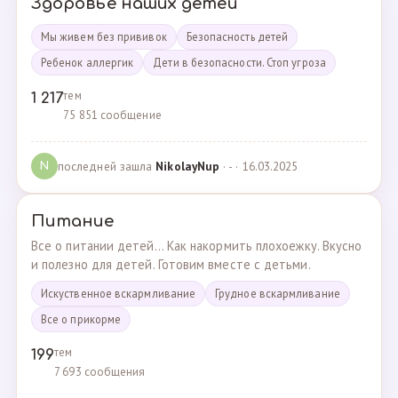
Здоровье наших детей
Мы живем без прививок
Безопасность детей
Ребенок аллергик
Дети в безопасности. Стоп угроза
тем
1 217
75 851 сообщение
последней зашла
NikolayNup
· - · 16.03.2025
N
Питание
Все о питании детей... Как накормить плохоежку. Вкусно
и полезно для детей. Готовим вместе с детьми.
Искуственное вскармливание
Грудное вскармливание
Все о прикорме
тем
199
7 693 сообщения