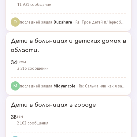
11 921 сообщение
последней зашла
Duzshura
· Re: Трое детей п.Черноборский Чесменский район. · 27.06.2024
D
Дети в больницах и детских домах в
области.
темы
34
2 516 сообщений
последней зашла
Midyancole
· Re: Сальма или как я захотела помочь взросым сиротам · 16.12.2019
M
Дети в больницах в городе
тем
38
2 102 сообщения