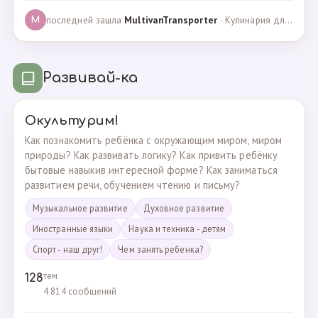
последней зашла
MultivanTransporter
· Кулинария для более старших · 24.10.2024
M
Развивай-ка
Окультурим!
Как познакомить ребёнка с окружающим миром, миром
природы? Как развивать логику? Как привить ребёнку
бытовые навыкив интересной форме? Как заниматься
развитием речи, обучением чтению и письму?
Музыкальное развитие
Духовное развитие
Иностранные языки
Наука и техника - детям
Спорт - наш друг!
Чем занять ребенка?
тем
128
4 814 сообщений