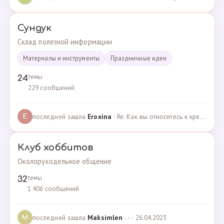
Сундук
Склад полезной информации
Материалы и инструменты
Праздничные идеи
темы
24
229 сообщений
последней зашла
Eroxina
· Re: Как вы относитесь к кредитам? · 06.04.2025
E
Клуб хоббитов
Околорукодельное общение
темы
32
1 406 сообщений
последней зашла
Maksimlen
· - · 26.04.2023
M