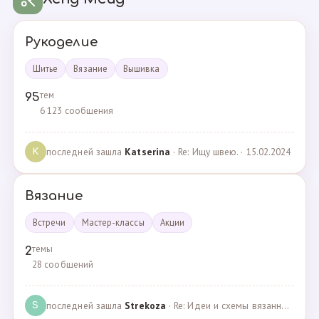
Рукоделие
Шитье
Вязание
Вышивка
тем
95
6 123 сообщения
последней зашла
Katserina
· Re: Ищу швею. · 15.02.2024
K
Вязание
Встречи
Мастер-классы
Акции
темы
2
28 сообщений
последней зашла
Strekoza
· Re: Идеи и схемы вязанных шариков · 16.12.2020
S