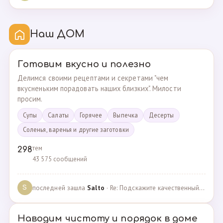
Наш ДОМ
Готовим вкусно и полезно
Делимся своими рецептами и секретами "чем
вкусненьким порадовать наших близких". Милости
просим.
Супы
Cалаты
Горячее
Выпечка
Десерты
Соленья, варенья и другие заготовки
тем
298
43 575 сообщений
последней зашла
Salto
· Re: Подскажите качественный и крепкий капсульный ко… · 01.09.2024
S
Наводим чистоту и порядок в доме