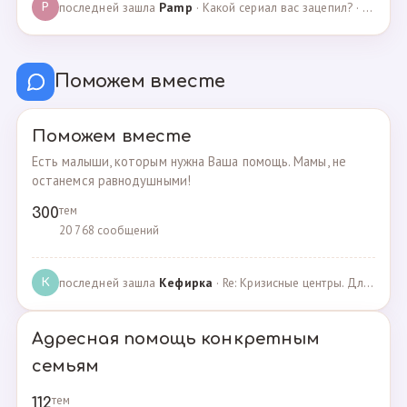
последней зашла
Pamp
· Какой сериал вас зацепил? · 07.05.2025
P
Поможем вместе
Поможем вместе
Есть малыши, которым нужна Ваша помощь. Мамы, не
останемся равнодушными!
тем
300
20 768 сообщений
последней зашла
Кефирка
· Re: Кризисные центры. Для женщин, попавших в трудн… · 06.03.2022
К
Адресная помощь конкретным
семьям
тем
112