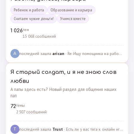
Ребенок и работа
Образование и карьера
Считаем чужие деньги!
Учимся вместе
тем
1 026
15 068 сообщений
последней зашла
arican
· Re: Ищу помощника на работе · 14.01.2025
A
Я старый солдат, и я не знаю слов
любви
А папы здесь есть? Новый раздел для общения наших
пап
темы
72
2 507 сообщений
последней зашла
Trust
· Есть ли у вас тяга к онлайн играм? · 02.05.2025
T