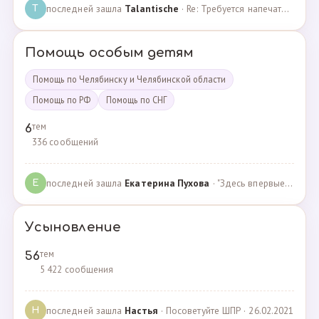
последней зашла
Talantische
· Re: Требуется напечатать бейджики · 09.02.2024
T
Помощь особым детям
Помощь по Челябинску и Челябинской области
Помощь по РФ
Помощь по СНГ
тем
6
336 сообщений
последней зашла
Екатерина Пухова
· "Здесь впервые поверили в моего сына и подарили над… · 09.09.2019
Е
Усыновление
тем
56
5 422 сообщения
последней зашла
Настья
· Посоветуйте ШПР · 26.02.2021
Н