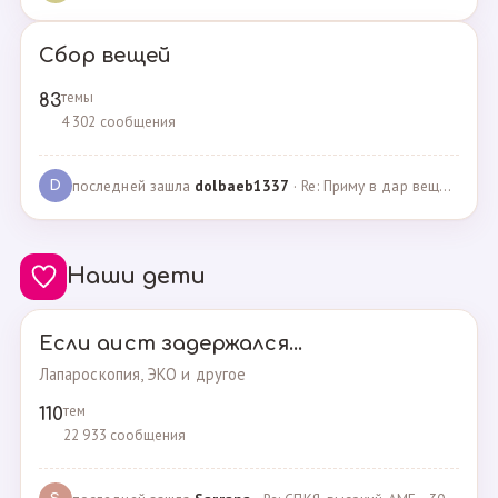
Сбор вещей
темы
83
4 302 сообщения
последней зашла
dolbaeb1337
· Re: Приму в дар вещи на новорождённую девочку · 13.12.2024
D
Наши дети
Если аист задержался...
Лапароскопия, ЭКО и другое
тем
110
22 933 сообщения