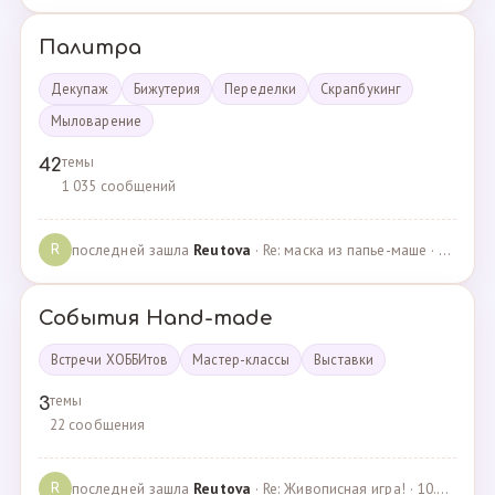
Палитра
Декупаж
Бижутерия
Переделки
Скрапбукинг
Мыловарение
темы
42
1 035 сообщений
последней зашла
Reutova
· Re: маска из папье-маше · 20.12.2022
R
События Hand-made
Встречи ХОББИтов
Мастер-классы
Выставки
темы
3
22 сообщения
последней зашла
Reutova
· Re: Живописная игра! · 10.12.2020
R