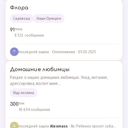
Флора
Садоводы
Наши Орхидеи
тема
91
8 321 сообщение
последней зашла
· Омоложения · 03.05.2025
?
Домашние любимцы
Раздел о наших домашних любимцах. Уход, питание,
дрессировка, воспитание...
Ищу хозяина
тем
300
45 634 сообщения
последней зашла
Alexmass
· Re: Ребенок просит собаку, посоветуйте какую породу… · 30.03.2025
A