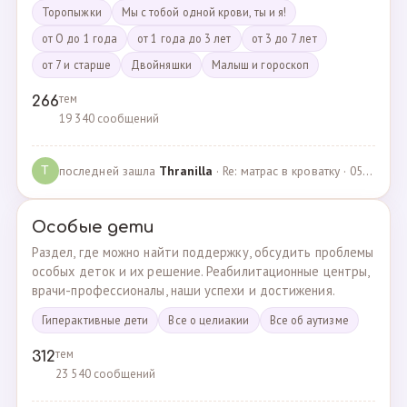
Торопыжки
Мы с тобой одной крови, ты и я!
от О до 1 года
от 1 года до 3 лет
от 3 до 7 лет
от 7 и старше
Двойняшки
Малыш и гороскоп
тем
266
19 340 сообщений
последней зашла
Thranilla
· Re: матрас в кроватку · 05.05.2024
T
Особые дети
Раздел, где можно найти поддержку, обсудить проблемы
особых деток и их решение. Реабилитационные центры,
врачи-профессионалы, наши успехи и достижения.
Гиперактивные дети
Все о целиакии
Все об аутизме
тем
312
23 540 сообщений