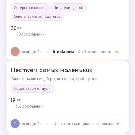
Интернет в помощь
Писатели - детям
Советы великих педагогов
тем
30
790 сообщений
последней зашла
Irinalapova
· Re: Что же почитать маме о правильном воспитании ре? · 23.02.2025
I
Пестуем самых маленьких
Раннее развитие, Игры, потешки, прибаутки.
Посюсюкаем от души!
тем
19
368 сообщений
последней зашла
· Из какого материала вы покупаете одежду для своих д… · 03.05.2025
?