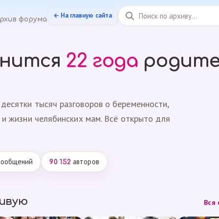
← На главную сайта
рхив форума
анится
22 года
родите
десятки тысяч разговоров о беременности,
 и жизни челябинских мам. Всё открыто для
ообщений
авторов
90 152
живую
Вся 