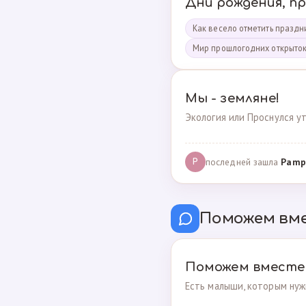
Дни рождения, п
Как весело отметить праздни
Мир прошлогодних открыто
Мы - земляне!
Экология или Проснулся ут
последней зашла
Pamp
P
Поможем вм
Поможем вместе
Есть малыши, которым нуж