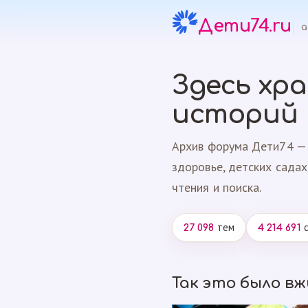
Дети74.ru
а
Здесь хр
историй
Архив форума Дети74 — 
здоровье, детских садах
чтения и поиска.
тем
с
27 098
4 214 691
Так это было в