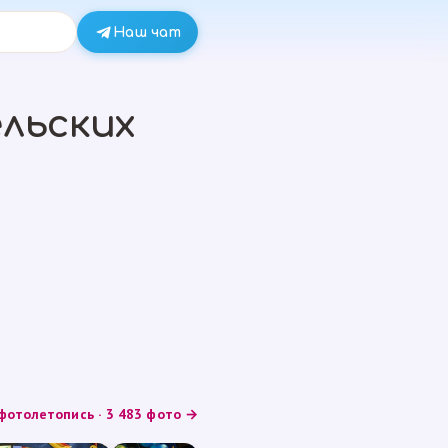
Наш чат
льских
фотолетопись · 3 483 фото →