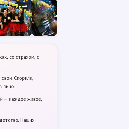
ах, со страхом, с
свои. Спорили,
в лицо.
й — каждое живое,
 детство. Наших