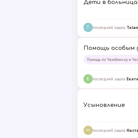
Дети в больница
последней зашла
Talan
T
Помощь особым 
Помощь по Челябинску и Че
последней зашла
Екат
Е
Усыновление
последней зашла
Наст
Н