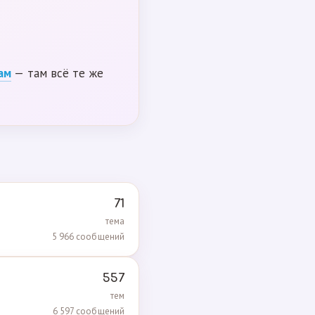
ам
— там всё те же
71
тема
5 966 сообщений
557
тем
6 597 сообщений