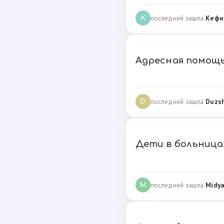
последней зашла
Кефи
К
Адресная помощ
последней зашла
Duzs
D
Дети в больницах
последней зашла
Midya
M