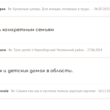
рка
· Re: Кризисные центры. Для женщин, попавших в трудн… · 06.03.2022
ь конкретным семьям
hura
· Re: Трое детей п.Черноборский Чесменский район. · 27.06.2024
 и детских домах в области.
ncole
· Re: Сальма или как я захотела помочь взросым сиротам · 16.12.2