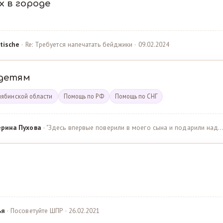
х в городе
tische
· Re: Требуется напечатать бейджики · 09.02.2024
детям
лябинской области
Помощь по РФ
Помощь по СНГ
ерина Пухова
· "Здесь впервые поверили в моего сына и подарили над… 
ья
· Посоветуйте ШПР · 26.02.2021