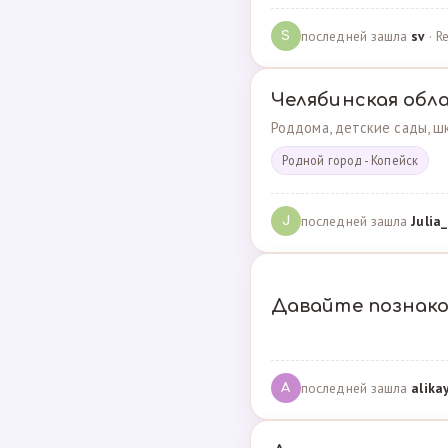
последней зашла
sv
· R
S
Челябинская обл
Роддома, детские сады, шк
Родной город - Копейск
последней зашла
Julia_
J
Давайте познак
последней зашла
alika
A