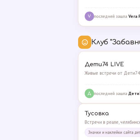
последней зашла
Vera 
V
Клуб "Забавн
Дети74 LIVE
Живые встречи от Дети74
последней зашла
Дeти
Д
Тусовка
Встречи в реале, челябин
Значки и наклейки сайта де