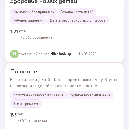
Здоровье наших детей
Мы живем без прививок
Безопасность детей
Ребенок аллергик
Дети в безопасности. Стоп угроза
тем
1 217
75 851 сообщение
последней зашла
NikolayNup
· - · 16.03.2025
N
Питание
Все о питании детей... Как накормить плохоежку. Вкусно
и полезно для детей. Готовим вместе с детьми.
Искуственное вскармливание
Грудное вскармливание
Все о прикорме
тем
199
7 693 сообщения