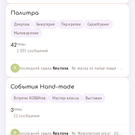
Палитра
Декупаж
Бижутерия
Переделки
Скрапбукинг
Мыловарение
темы
42
1 035 сообщений
последней зашла
Reutova
· Re: маска из папье-маше · 20.12.2022
R
События Hand-made
Встречи ХОББИтов
Мастер-классы
Выставки
темы
3
22 сообщения
последней зашла
Reutova
· Re: Живописная игра! · 10.12.2020
R