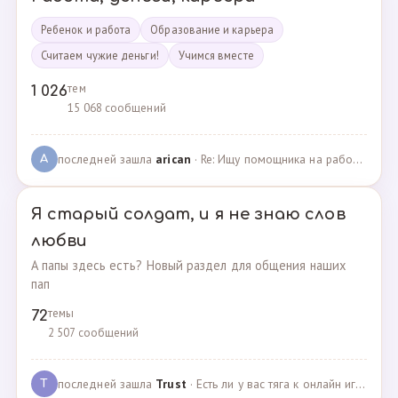
Ребенок и работа
Образование и карьера
Считаем чужие деньги!
Учимся вместе
тем
1 026
15 068 сообщений
последней зашла
arican
· Re: Ищу помощника на работе · 14.01.2025
A
Я старый солдат, и я не знаю слов
любви
А папы здесь есть? Новый раздел для общения наших
пап
темы
72
2 507 сообщений
последней зашла
Trust
· Есть ли у вас тяга к онлайн играм? · 02.05.2025
T