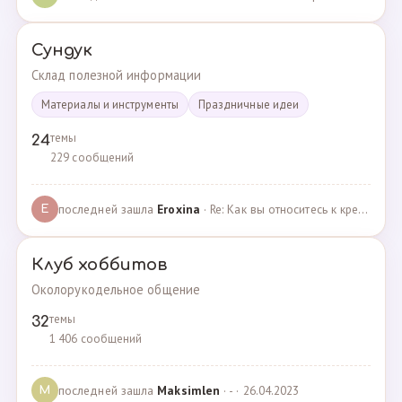
Сундук
Склад полезной информации
Материалы и инструменты
Праздничные идеи
темы
24
229 сообщений
последней зашла
Eroxina
· Re: Как вы относитесь к кредитам? · 06.04.2025
E
Клуб хоббитов
Околорукодельное общение
темы
32
1 406 сообщений
последней зашла
Maksimlen
· - · 26.04.2023
M