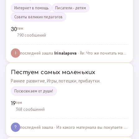
Интернет в помощь
Писатели - детям
Советы великих педагогов
тем
30
790 сообщений
последней зашла
Irinalapova
· Re: Что же почитать маме о правильном воспитании ре? · 23.02.2025
I
Пестуем самых маленьких
Раннее развитие, Игры, потешки, прибаутки.
Посюсюкаем от души!
тем
19
368 сообщений
последней зашла
· Из какого материала вы покупаете одежду для своих д… · 03.05.2025
?