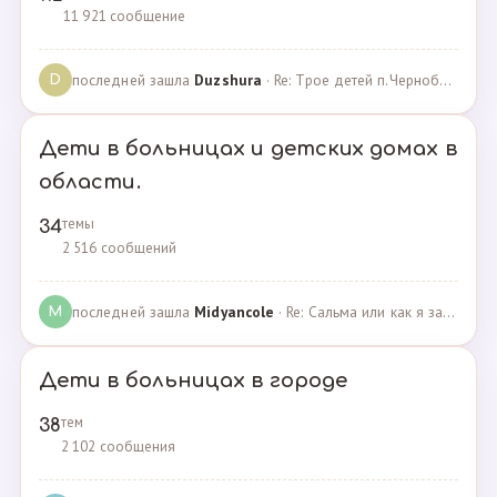
11 921 сообщение
последней зашла
Duzshura
· Re: Трое детей п.Черноборский Чесменский район. · 27.06.2024
D
Дети в больницах и детских домах в
области.
темы
34
2 516 сообщений
последней зашла
Midyancole
· Re: Сальма или как я захотела помочь взросым сиротам · 16.12.2019
M
Дети в больницах в городе
тем
38
2 102 сообщения