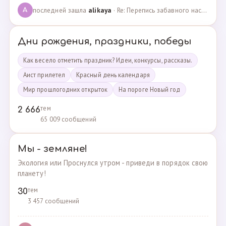
последней зашла
alikaya
· Re: Перепись забавного населения!!! · 09.09.2023
A
Дни рождения, праздники, победы
Как весело отметить праздник? Идеи, конкурсы, рассказы.
Аист прилетел
Красный день календаря
Мир прошлогодних открыток
На пороге Новый год
тем
2 666
65 009 сообщений
Мы - земляне!
Экология или Проснулся утром - приведи в порядок свою
планету!
тем
30
3 457 сообщений