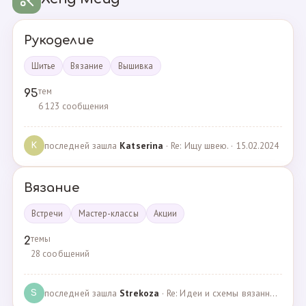
Рукоделие
Шитье
Вязание
Вышивка
тем
95
6 123 сообщения
последней зашла
Katserina
· Re: Ищу швею. · 15.02.2024
K
Вязание
Встречи
Мастер-классы
Акции
темы
2
28 сообщений
последней зашла
Strekoza
· Re: Идеи и схемы вязанных шариков · 16.12.2020
S