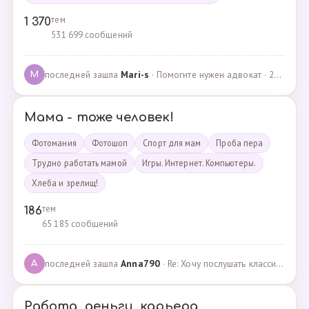
тем
1 370
531 699 сообщений
последней зашла
Mari-s
· Помогите нужен адвокат · 24.04.2025
M
Мама - тоже человек!
Фотомания
Фотошоп
Спорт для мам
Проба пера
Трудно работать мамой
Игры. Интернет. Компьютеры.
Хлеба и зрелищ!
тем
186
65 185 сообщений
последней зашла
Anna790
· Re: Хочу послушать классику · 22.03.2025
A
Работа, деньги, карьера