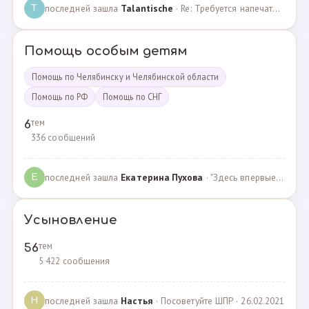
последней зашла
Talantische
· Re: Требуется напечатать бейджики · 09.02.2024
T
Помощь особым детям
Помощь по Челябинску и Челябинской области
Помощь по РФ
Помощь по СНГ
тем
6
336 сообщений
последней зашла
Екатерина Пухова
· "Здесь впервые поверили в моего сына и подарили над… · 09.09.2019
Е
Усыновление
тем
56
5 422 сообщения
последней зашла
Настья
· Посоветуйте ШПР · 26.02.2021
Н