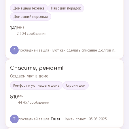
Домашняя техника
Наводим порядок
Домашний персонал
тема
141
2 504 сообщения
последней зашла
· Вот как сделать списание долгов по жкх? · 02.05.2025
?
Спасите, ремонт!
Создаем уют в доме
Комфорт и уют нашего дома
Cтроим дом
тем
510
44 457 сообщений
последней зашла
Trust
· Нужен совет · 05.05.2025
T