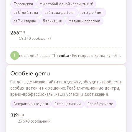
Торопыжки
Мы с тобой одной крови, ты и я!
от О до 1 года
от 1 года до 3 лет
от 3 до 7 лет
от 7 и старше
Двойняшки
Малыш и гороскоп
тем
266
19 340 сообщений
последней зашла
Thranilla
· Re: матрас в кроватку · 05.05.2024
T
Особые дети
Раздел, где можно найти поддержку, обсудить проблемы
особых деток и их решение. Реабилитационные центры,
врачи-профессионалы, наши успехи и достижения.
Гиперактивные дети
Все о целиакии
Все об аутизме
тем
312
23 540 сообщений