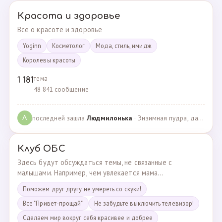
Красота и здоровье
Все о красоте и здоровье
Yoginn
Косметолог
Мода, стиль, имидж
Королевы красоты
тема
1 181
48 841 сообщение
последней зашла
Людмилонькa
· Энзимная пудра, да или нет? · 29.06.2025
Л
Клуб ОБС
Здесь будут обсуждаться темы, не связанные с
малышами. Например, чем увлекается мама...
Поможем друг другу не умереть со скуки!
Все "Привет-прощай"
Не забудьте выключить телевизор!
Сделаем мир вокруг себя красивее и добрее