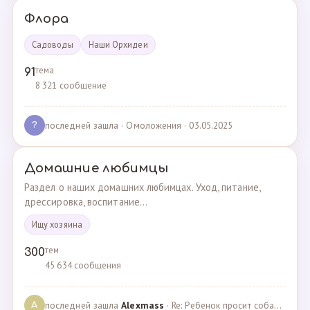
Флора
Садоводы
Наши Орхидеи
тема
91
8 321 сообщение
последней зашла
· Омоложения · 03.05.2025
?
Домашние любимцы
Раздел о наших домашних любимцах. Уход, питание,
дрессировка, воспитание...
Ищу хозяина
тем
300
45 634 сообщения
последней зашла
Alexmass
· Re: Ребенок просит собаку, посоветуйте какую породу… · 30.03.2025
A