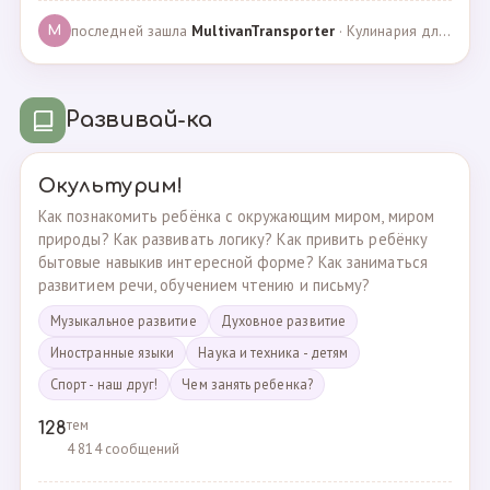
последней зашла
MultivanTransporter
· Кулинария для более старших · 24.10.2024
M
Развивай-ка
Окультурим!
Как познакомить ребёнка с окружающим миром, миром
природы? Как развивать логику? Как привить ребёнку
бытовые навыкив интересной форме? Как заниматься
развитием речи, обучением чтению и письму?
Музыкальное развитие
Духовное развитие
Иностранные языки
Наука и техника - детям
Спорт - наш друг!
Чем занять ребенка?
тем
128
4 814 сообщений