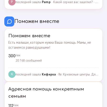
последней зашла
Pamp
· Какой сериал вас зацепил? · 07.05.2025
P
Поможем вместе
Поможем вместе
Есть малыши, которым нужна Ваша помощь. Мамы, не
останемся равнодушными!
тем
300
20 768 сообщений
последней зашла
Кефирка
· Re: Кризисные центры. Для женщин, попавших в трудн… · 06.03.2022
К
Адресная помощь конкретным
семьям
тем
112