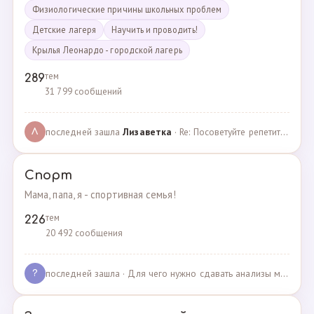
Физиологические причины школьных проблем
Детские лагеря
Научить и проводить!
Крылья Леонардо - городской лагерь
тем
289
31 799 сообщений
последней зашла
Лизаветка
· Re: Посоветуйте репетитора по английскому · 27.11.2024
Л
Спорт
Мама, папа, я - спортивная семья!
тем
226
20 492 сообщения
последней зашла
· Для чего нужно сдавать анализы мочи спортсменам? · 03.05.2025
?