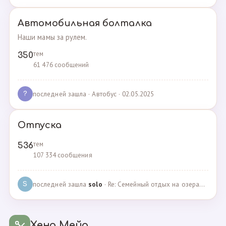
Автомобильная болталка
Наши мамы за рулем.
тем
350
61 476 сообщений
последней зашла
· Автобус · 02.05.2025
?
Отпуска
тем
536
107 334 сообщения
последней зашла
solo
· Re: Семейный отдых на озерах Челябинской области. П… · 04.05.2025
S
Хенд Мейд