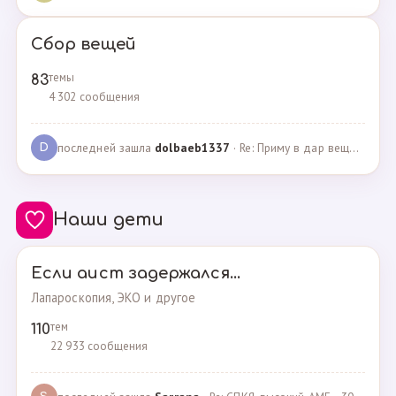
Сбор вещей
темы
83
4 302 сообщения
последней зашла
dolbaeb1337
· Re: Приму в дар вещи на новорождённую девочку · 13.12.2024
D
Наши дети
Если аист задержался...
Лапароскопия, ЭКО и другое
тем
110
22 933 сообщения