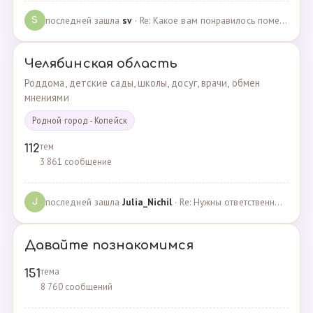
последней зашла
sv
· Re: Какое вам понравилось помещения для проведения … · 07.05.2025
S
Челябинская область
Роддома, детские сады, школы, досуг, врачи, обмен
мнениями
Родной город - Копейск
тем
112
3 861 сообщение
последней зашла
Julia_Nichil
· Re: Нужны ответственные и любящие детей сотрудники … · 22.07.2024
J
Давайте познакомимся
тема
151
8 760 сообщений