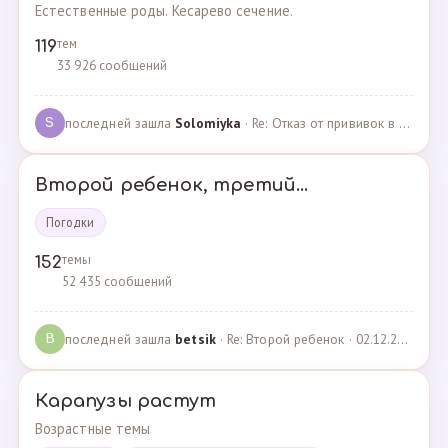
Естественные роды. Кесарево сечение.
тем
119
33 926 сообщений
последней зашла
Solomiyka
· Re: Отказ от прививок в роддоме · 07.05.2022
S
Второй ребенок, третий...
Погодки
темы
152
52 435 сообщений
последней зашла
betsik
· Re: Второй ребенок · 02.12.2023
B
Карапузы растут
Возрастные темы