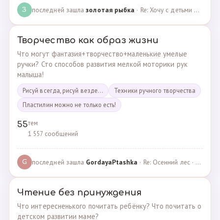
последней зашла
золотая рыбка
· Re: Хочу с детьми поехать на следующей неделе в Сан… · 19.05.2024
З
Творчество как образ жизни
Что могут фантазия+творчество+маленькие умелые
ручки? Сто способов развития мелкой моторики рук
малыша!
Рисуй всегда, рисуй везде...
Техники ручного творчества
Пластилин можно не только есть!
тем
55
1 557 сообщений
последней зашла
GordayaPtashka
· Re: Осенний лес · 05.05.2022
G
Чтение без принуждения
Что интересненького почитать ребёнку? Что почитать о
детском развитии маме?