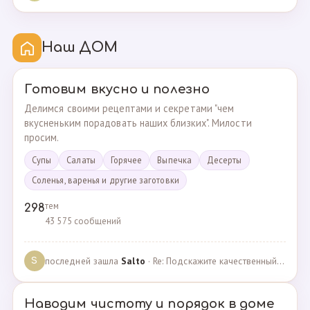
Наш ДОМ
Готовим вкусно и полезно
Делимся своими рецептами и секретами "чем
вкусненьким порадовать наших близких". Милости
просим.
Супы
Cалаты
Горячее
Выпечка
Десерты
Соленья, варенья и другие заготовки
тем
298
43 575 сообщений
последней зашла
Salto
· Re: Подскажите качественный и крепкий капсульный ко… · 01.09.2024
S
Наводим чистоту и порядок в доме