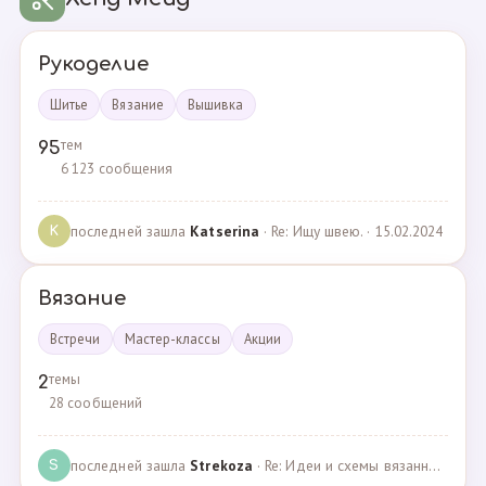
Рукоделие
Шитье
Вязание
Вышивка
тем
95
6 123 сообщения
последней зашла
Katserina
· Re: Ищу швею. · 15.02.2024
K
Вязание
Встречи
Мастер-классы
Акции
темы
2
28 сообщений
последней зашла
Strekoza
· Re: Идеи и схемы вязанных шариков · 16.12.2020
S