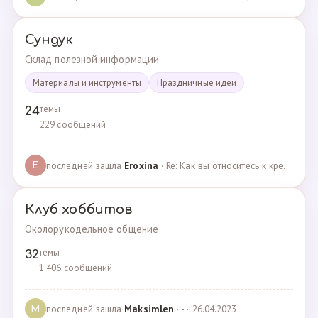
Сундук
Склад полезной информации
Материалы и инструменты
Праздничные идеи
темы
24
229 сообщений
последней зашла
Eroxina
· Re: Как вы относитесь к кредитам? · 06.04.2025
E
Клуб хоббитов
Околорукодельное общение
темы
32
1 406 сообщений
последней зашла
Maksimlen
· - · 26.04.2023
M