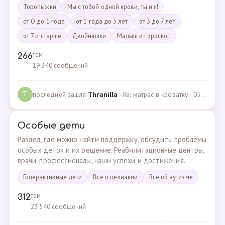
Торопыжки
Мы с тобой одной крови, ты и я!
от О до 1 года
от 1 года до 3 лет
от 3 до 7 лет
от 7 и старше
Двойняшки
Малыш и гороскоп
тем
266
19 340 сообщений
последней зашла
Thranilla
· Re: матрас в кроватку · 05.05.2024
T
Особые дети
Раздел, где можно найти поддержку, обсудить проблемы
особых деток и их решение. Реабилитационные центры,
врачи-профессионалы, наши успехи и достижения.
Гиперактивные дети
Все о целиакии
Все об аутизме
тем
312
23 540 сообщений