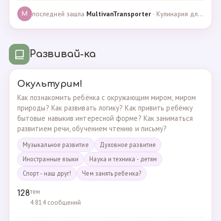
последней зашла
MultivanTransporter
· Кулинария для более старших · 24.10.2024
M
Развивай-ка
Окультурим!
Как познакомить ребёнка с окружающим миром, миром
природы? Как развивать логику? Как привить ребёнку
бытовые навыкив интересной форме? Как заниматься
развитием речи, обучением чтению и письму?
Музыкальное развитие
Духовное развитие
Иностранные языки
Наука и техника - детям
Спорт - наш друг!
Чем занять ребенка?
тем
128
4 814 сообщений