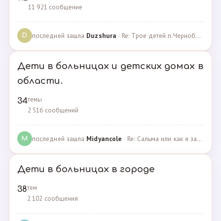
11 921 сообщение
последней зашла
Duzshura
· Re: Трое детей п.Черноборский Чесменский район. · 27.06.2024
D
Дети в больницах и детских домах в
области.
темы
34
2 516 сообщений
последней зашла
Midyancole
· Re: Сальма или как я захотела помочь взросым сиротам · 16.12.2019
M
Дети в больницах в городе
тем
38
2 102 сообщения