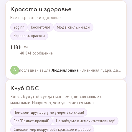
Красота и здоровье
Все о красоте и здоровье
Yoginn
Косметолог
Мода, стиль, имидж
Королевы красоты
тема
1 181
48 841 сообщение
последней зашла
Людмилонькa
· Энзимная пудра, да или нет? · 29.06.2025
Л
Клуб ОБС
Здесь будут обсуждаться темы, не связанные с
малышами. Например, чем увлекается мама...
Поможем друг другу не умереть со скуки!
Все "Привет-прощай"
Не забудьте выключить телевизор!
Сделаем мир вокруг себя красивее и добрее