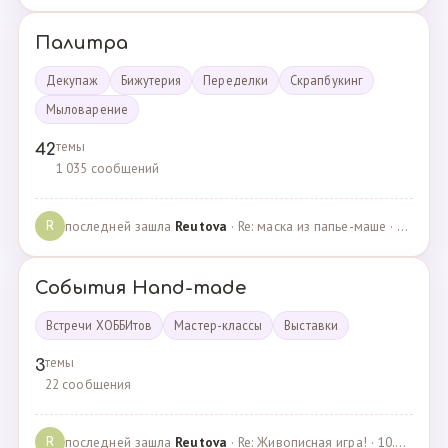
Палитра
Декупаж
Бижутерия
Переделки
Скрапбукинг
Мыловарение
темы
42
1 035 сообщений
последней зашла
Reutova
· Re: маска из папье-маше · 20.12.2022
R
События Hand-made
Встречи ХОББИтов
Мастер-классы
Выставки
темы
3
22 сообщения
последней зашла
Reutova
· Re: Живописная игра! · 10.12.2020
R