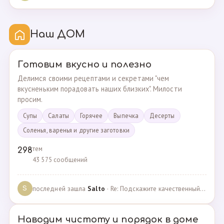
Наш ДОМ
Готовим вкусно и полезно
Делимся своими рецептами и секретами "чем
вкусненьким порадовать наших близких". Милости
просим.
Супы
Cалаты
Горячее
Выпечка
Десерты
Соленья, варенья и другие заготовки
тем
298
43 575 сообщений
последней зашла
Salto
· Re: Подскажите качественный и крепкий капсульный ко… · 01.09.2024
S
Наводим чистоту и порядок в доме