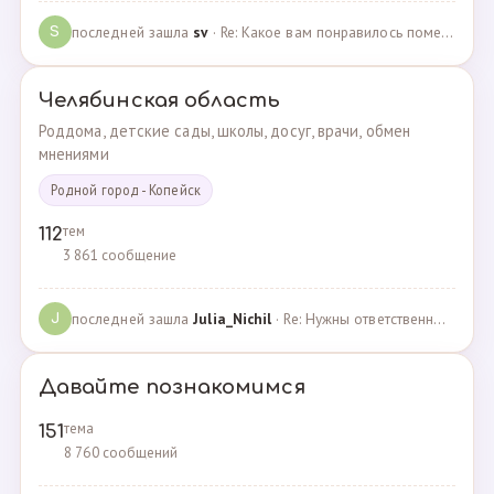
последней зашла
sv
· Re: Какое вам понравилось помещения для проведения … · 07.05.2025
S
Челябинская область
Роддома, детские сады, школы, досуг, врачи, обмен
мнениями
Родной город - Копейск
тем
112
3 861 сообщение
последней зашла
Julia_Nichil
· Re: Нужны ответственные и любящие детей сотрудники … · 22.07.2024
J
Давайте познакомимся
тема
151
8 760 сообщений