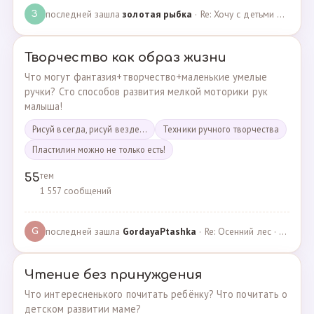
последней зашла
золотая рыбка
· Re: Хочу с детьми поехать на следующей неделе в Сан… · 19.05.2024
З
Творчество как образ жизни
Что могут фантазия+творчество+маленькие умелые
ручки? Сто способов развития мелкой моторики рук
малыша!
Рисуй всегда, рисуй везде...
Техники ручного творчества
Пластилин можно не только есть!
тем
55
1 557 сообщений
последней зашла
GordayaPtashka
· Re: Осенний лес · 05.05.2022
G
Чтение без принуждения
Что интересненького почитать ребёнку? Что почитать о
детском развитии маме?