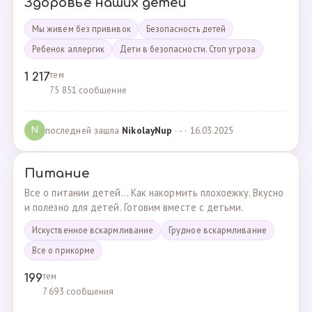
Здоровье наших детей
Мы живем без прививок
Безопасность детей
Ребенок аллергик
Дети в безопасности. Стоп угроза
тем
1 217
75 851 сообщение
последней зашла
NikolayNup
· - · 16.03.2025
N
Питание
Все о питании детей... Как накормить плохоежку. Вкусно
и полезно для детей. Готовим вместе с детьми.
Искуственное вскармливание
Грудное вскармливание
Все о прикорме
тем
199
7 693 сообщения