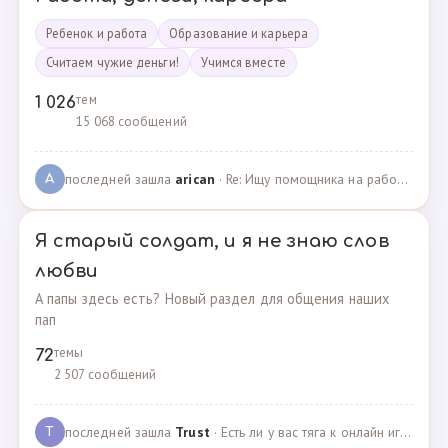
Ребенок и работа
Образование и карьера
Считаем чужие деньги!
Учимся вместе
тем
1 026
15 068 сообщений
последней зашла
arican
· Re: Ищу помощника на работе · 14.01.2025
A
Я старый солдат, и я не знаю слов
любви
А папы здесь есть? Новый раздел для общения наших
пап
темы
72
2 507 сообщений
последней зашла
Trust
· Есть ли у вас тяга к онлайн играм? · 02.05.2025
T