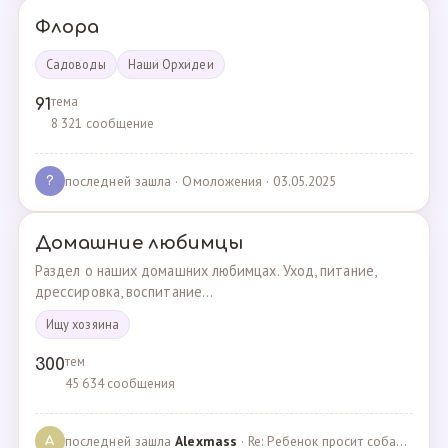
Флора
Садоводы
Наши Орхидеи
тема
91
8 321 сообщение
последней зашла
· Омоложения · 03.05.2025
?
Домашние любимцы
Раздел о наших домашних любимцах. Уход, питание,
дрессировка, воспитание...
Ищу хозяина
тем
300
45 634 сообщения
последней зашла
Alexmass
· Re: Ребенок просит собаку, посоветуйте какую породу… · 30.03.2025
A