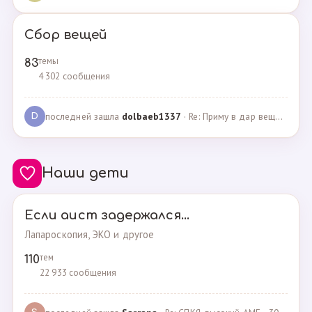
Сбор вещей
темы
83
4 302 сообщения
последней зашла
dolbaeb1337
· Re: Приму в дар вещи на новорождённую девочку · 13.12.2024
D
Наши дети
Если аист задержался...
Лапароскопия, ЭКО и другое
тем
110
22 933 сообщения