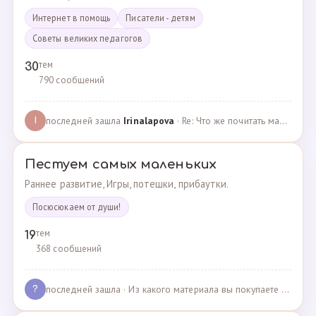
Интернет в помощь
Писатели - детям
Советы великих педагогов
тем
30
790 сообщений
последней зашла
Irinalapova
· Re: Что же почитать маме о правильном воспитании ре? · 23.02.2025
I
Пестуем самых маленьких
Раннее развитие, Игры, потешки, прибаутки.
Посюсюкаем от души!
тем
19
368 сообщений
последней зашла
· Из какого материала вы покупаете одежду для своих д… · 03.05.2025
?