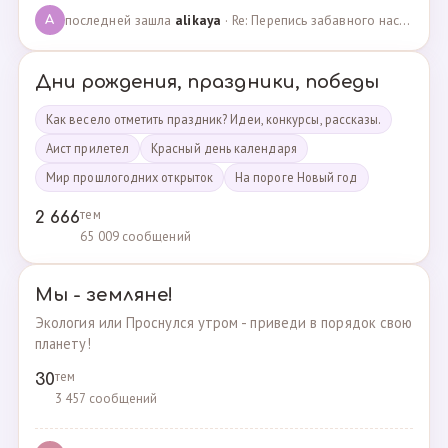
последней зашла
alikaya
· Re: Перепись забавного населения!!! · 09.09.2023
A
Дни рождения, праздники, победы
Как весело отметить праздник? Идеи, конкурсы, рассказы.
Аист прилетел
Красный день календаря
Мир прошлогодних открыток
На пороге Новый год
тем
2 666
65 009 сообщений
Мы - земляне!
Экология или Проснулся утром - приведи в порядок свою
планету!
тем
30
3 457 сообщений