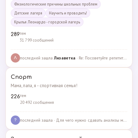
Физиологические причины школьных проблем
Детские лагеря
Научить и проводить!
Крылья Леонардо - городской лагерь
тем
289
31 799 сообщений
последней зашла
Лизаветка
· Re: Посоветуйте репетитора по английскому · 27.11.2024
Л
Спорт
Мама, папа, я - спортивная семья!
тем
226
20 492 сообщения
последней зашла
· Для чего нужно сдавать анализы мочи спортсменам? · 03.05.2025
?