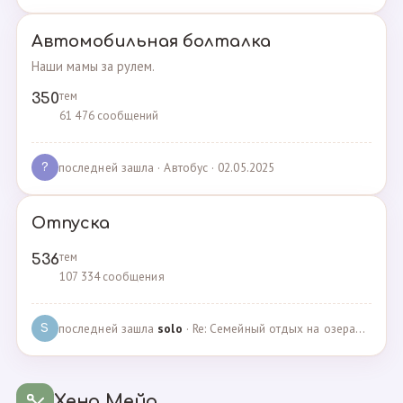
Автомобильная болталка
Наши мамы за рулем.
тем
350
61 476 сообщений
последней зашла
· Автобус · 02.05.2025
?
Отпуска
тем
536
107 334 сообщения
последней зашла
solo
· Re: Семейный отдых на озерах Челябинской области. П… · 04.05.2025
S
Хенд Мейд