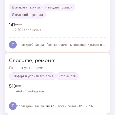
Домашняя техника
Наводим порядок
Домашний персонал
тема
141
2 504 сообщения
последней зашла
· Вот как сделать списание долгов по жкх? · 02.05.2025
?
Спасите, ремонт!
Создаем уют в доме
Комфорт и уют нашего дома
Cтроим дом
тем
510
44 457 сообщений
последней зашла
Trust
· Нужен совет · 05.05.2025
T