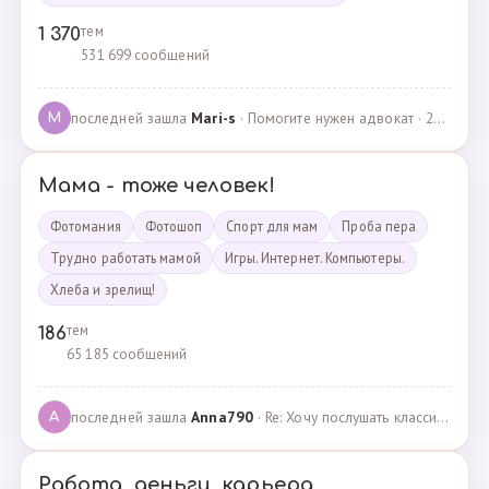
тем
1 370
531 699 сообщений
последней зашла
Mari-s
· Помогите нужен адвокат · 24.04.2025
M
Мама - тоже человек!
Фотомания
Фотошоп
Спорт для мам
Проба пера
Трудно работать мамой
Игры. Интернет. Компьютеры.
Хлеба и зрелищ!
тем
186
65 185 сообщений
последней зашла
Anna790
· Re: Хочу послушать классику · 22.03.2025
A
Работа, деньги, карьера