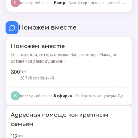
последней зашла
Pamp
· Какой сериал вас зацепил? · 07.05.2025
P
Поможем вместе
Поможем вместе
Есть малыши, которым нужна Ваша помощь. Мамы, не
останемся равнодушными!
тем
300
20 768 сообщений
последней зашла
Кефирка
· Re: Кризисные центры. Для женщин, попавших в трудн… · 06.03.2022
К
Адресная помощь конкретным
семьям
тем
112