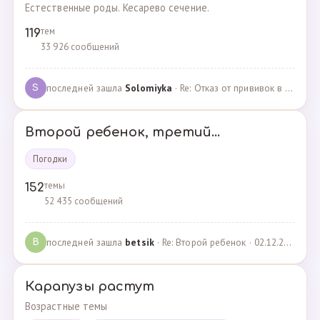
Естественные роды. Кесарево сечение.
тем
119
33 926 сообщений
последней зашла
Solomiyka
· Re: Отказ от прививок в роддоме · 07.05.2022
S
Второй ребенок, третий...
Погодки
темы
152
52 435 сообщений
последней зашла
betsik
· Re: Второй ребенок · 02.12.2023
B
Карапузы растут
Возрастные темы