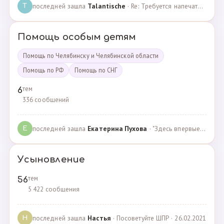
последней зашла
Talantische
· Re: Требуется напечатать бейджики · 09.02.2024
T
Помощь особым детям
Помощь по Челябинску и Челябинской области
Помощь по РФ
Помощь по СНГ
тем
6
336 сообщений
последней зашла
Екатерина Пухова
· "Здесь впервые поверили в моего сына и подарили над… · 09.09.2019
Е
Усыновление
тем
56
5 422 сообщения
последней зашла
Настья
· Посоветуйте ШПР · 26.02.2021
Н