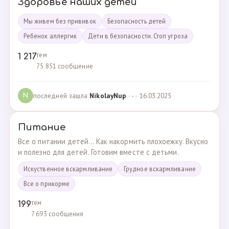
Здоровье наших детей
Мы живем без прививок
Безопасность детей
Ребенок аллергик
Дети в безопасности. Стоп угроза
тем
1 217
75 851 сообщение
последней зашла
NikolayNup
· - · 16.03.2025
N
Питание
Все о питании детей... Как накормить плохоежку. Вкусно
и полезно для детей. Готовим вместе с детьми.
Искуственное вскармливание
Грудное вскармливание
Все о прикорме
тем
199
7 693 сообщения