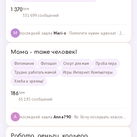
тем
1 370
531 699 сообщений
последней зашла
Mari-s
· Помогите нужен адвокат · 24.04.2025
M
Мама - тоже человек!
Фотомания
Фотошоп
Спорт для мам
Проба пера
Трудно работать мамой
Игры. Интернет. Компьютеры.
Хлеба и зрелищ!
тем
186
65 185 сообщений
последней зашла
Anna790
· Re: Хочу послушать классику · 22.03.2025
A
Работа, деньги, карьера