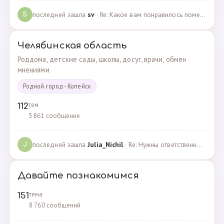
последней зашла
sv
· Re: Какое вам понравилось помещения для проведения … · 07.05.2025
S
Челябинская область
Роддома, детские сады, школы, досуг, врачи, обмен
мнениями
Родной город - Копейск
тем
112
3 861 сообщение
последней зашла
Julia_Nichil
· Re: Нужны ответственные и любящие детей сотрудники … · 22.07.2024
J
Давайте познакомимся
тема
151
8 760 сообщений