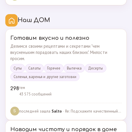
Наш ДОМ
Готовим вкусно и полезно
Делимся своими рецептами и секретами "чем
вкусненьким порадовать наших близких". Милости
просим.
Супы
Cалаты
Горячее
Выпечка
Десерты
Соленья, варенья и другие заготовки
тем
298
43 575 сообщений
последней зашла
Salto
· Re: Подскажите качественный и крепкий капсульный ко… · 01.09.2024
S
Наводим чистоту и порядок в доме