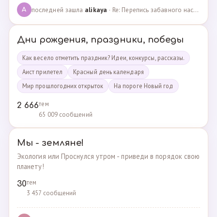
последней зашла
alikaya
· Re: Перепись забавного населения!!! · 09.09.2023
A
Дни рождения, праздники, победы
Как весело отметить праздник? Идеи, конкурсы, рассказы.
Аист прилетел
Красный день календаря
Мир прошлогодних открыток
На пороге Новый год
тем
2 666
65 009 сообщений
Мы - земляне!
Экология или Проснулся утром - приведи в порядок свою
планету!
тем
30
3 457 сообщений