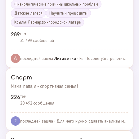
Физиологические причины школьных проблем
Детские лагеря
Научить и проводить!
Крылья Леонардо - городской лагерь
тем
289
31 799 сообщений
последней зашла
Лизаветка
· Re: Посоветуйте репетитора по английскому · 27.11.2024
Л
Спорт
Мама, папа, я - спортивная семья!
тем
226
20 492 сообщения
последней зашла
· Для чего нужно сдавать анализы мочи спортсменам? · 03.05.2025
?