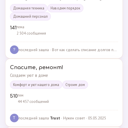
Домашняя техника
Наводим порядок
Домашний персонал
тема
141
2 504 сообщения
последней зашла
· Вот как сделать списание долгов по жкх? · 02.05.2025
?
Спасите, ремонт!
Создаем уют в доме
Комфорт и уют нашего дома
Cтроим дом
тем
510
44 457 сообщений
последней зашла
Trust
· Нужен совет · 05.05.2025
T