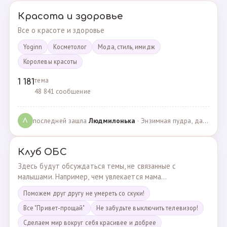
Красота и здоровье
Все о красоте и здоровье
Yoginn
Косметолог
Мода, стиль, имидж
Королевы красоты
тема
1 181
48 841 сообщение
последней зашла
Людмилонькa
· Энзимная пудра, да или нет? · 29.06.2025
Л
Клуб ОБС
Здесь будут обсуждаться темы, не связанные с
малышами. Например, чем увлекается мама...
Поможем друг другу не умереть со скуки!
Все "Привет-прощай"
Не забудьте выключить телевизор!
Сделаем мир вокруг себя красивее и добрее