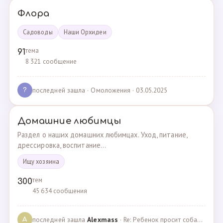
Флора
Садоводы
Наши Орхидеи
тема
91
8 321 сообщение
последней зашла
· Омоложения · 03.05.2025
?
Домашние любимцы
Раздел о наших домашних любимцах. Уход, питание,
дрессировка, воспитание...
Ищу хозяина
тем
300
45 634 сообщения
последней зашла
Alexmass
· Re: Ребенок просит собаку, посоветуйте какую породу… · 30.03.2025
A