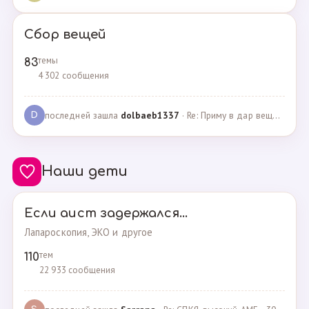
Сбор вещей
темы
83
4 302 сообщения
последней зашла
dolbaeb1337
· Re: Приму в дар вещи на новорождённую девочку · 13.12.2024
D
Наши дети
Если аист задержался...
Лапароскопия, ЭКО и другое
тем
110
22 933 сообщения