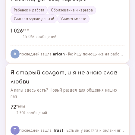
Ребенок и работа
Образование и карьера
Считаем чужие деньги!
Учимся вместе
тем
1 026
15 068 сообщений
последней зашла
arican
· Re: Ищу помощника на работе · 14.01.2025
A
Я старый солдат, и я не знаю слов
любви
А папы здесь есть? Новый раздел для общения наших
пап
темы
72
2 507 сообщений
последней зашла
Trust
· Есть ли у вас тяга к онлайн играм? · 02.05.2025
T