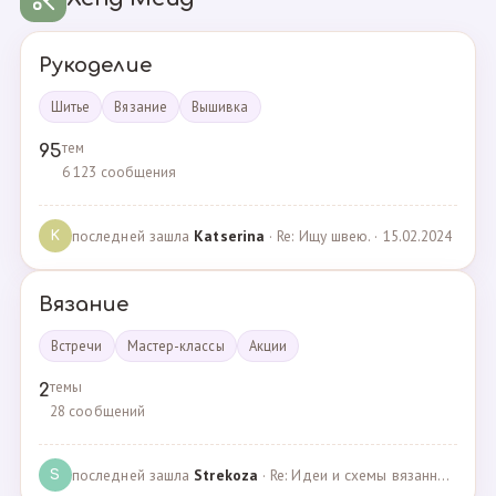
Рукоделие
Шитье
Вязание
Вышивка
тем
95
6 123 сообщения
последней зашла
Katserina
· Re: Ищу швею. · 15.02.2024
K
Вязание
Встречи
Мастер-классы
Акции
темы
2
28 сообщений
последней зашла
Strekoza
· Re: Идеи и схемы вязанных шариков · 16.12.2020
S