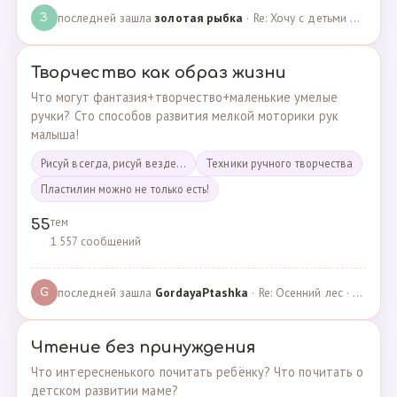
последней зашла
золотая рыбка
· Re: Хочу с детьми поехать на следующей неделе в Сан… · 19.05.2024
З
Творчество как образ жизни
Что могут фантазия+творчество+маленькие умелые
ручки? Сто способов развития мелкой моторики рук
малыша!
Рисуй всегда, рисуй везде...
Техники ручного творчества
Пластилин можно не только есть!
тем
55
1 557 сообщений
последней зашла
GordayaPtashka
· Re: Осенний лес · 05.05.2022
G
Чтение без принуждения
Что интересненького почитать ребёнку? Что почитать о
детском развитии маме?