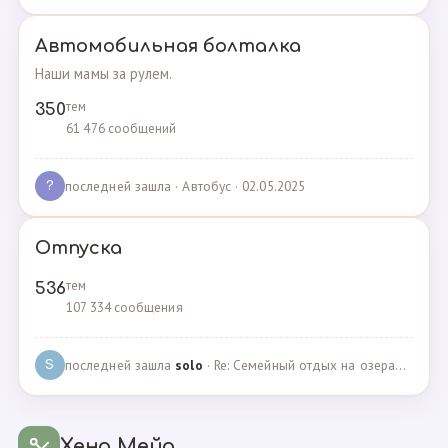
Автомобильная болталка
Наши мамы за рулем.
тем
350
61 476 сообщений
последней зашла
· Автобус · 02.05.2025
?
Отпуска
тем
536
107 334 сообщения
последней зашла
solo
· Re: Семейный отдых на озерах Челябинской области. П… · 04.05.2025
S
Хенд Мейд