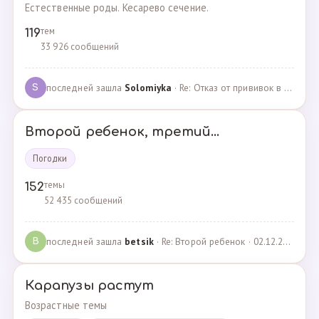
Естественные роды. Кесарево сечение.
тем
119
33 926 сообщений
последней зашла
Solomiyka
· Re: Отказ от прививок в роддоме · 07.05.2022
S
Второй ребенок, третий...
Погодки
темы
152
52 435 сообщений
последней зашла
betsik
· Re: Второй ребенок · 02.12.2023
B
Карапузы растут
Возрастные темы