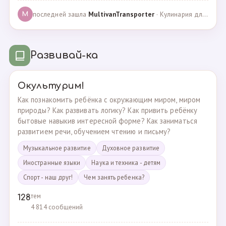
последней зашла
MultivanTransporter
· Кулинария для более старших · 24.10.2024
M
Развивай-ка
Окультурим!
Как познакомить ребёнка с окружающим миром, миром
природы? Как развивать логику? Как привить ребёнку
бытовые навыкив интересной форме? Как заниматься
развитием речи, обучением чтению и письму?
Музыкальное развитие
Духовное развитие
Иностранные языки
Наука и техника - детям
Спорт - наш друг!
Чем занять ребенка?
тем
128
4 814 сообщений