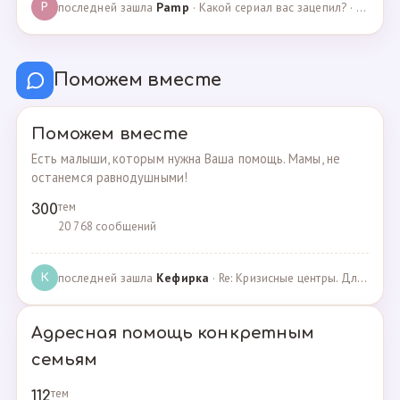
последней зашла
Pamp
· Какой сериал вас зацепил? · 07.05.2025
P
Поможем вместе
Поможем вместе
Есть малыши, которым нужна Ваша помощь. Мамы, не
останемся равнодушными!
тем
300
20 768 сообщений
последней зашла
Кефирка
· Re: Кризисные центры. Для женщин, попавших в трудн… · 06.03.2022
К
Адресная помощь конкретным
семьям
тем
112