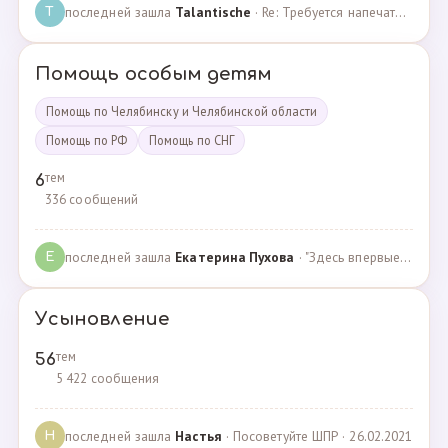
последней зашла
Talantische
· Re: Требуется напечатать бейджики · 09.02.2024
T
Помощь особым детям
Помощь по Челябинску и Челябинской области
Помощь по РФ
Помощь по СНГ
тем
6
336 сообщений
последней зашла
Екатерина Пухова
· "Здесь впервые поверили в моего сына и подарили над… · 09.09.2019
Е
Усыновление
тем
56
5 422 сообщения
последней зашла
Настья
· Посоветуйте ШПР · 26.02.2021
Н