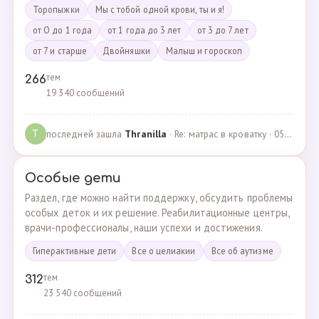
Торопыжки
Мы с тобой одной крови, ты и я!
от О до 1 года
от 1 года до 3 лет
от 3 до 7 лет
от 7 и старше
Двойняшки
Малыш и гороскоп
тем
266
19 340 сообщений
последней зашла
Thranilla
· Re: матрас в кроватку · 05.05.2024
T
Особые дети
Раздел, где можно найти поддержку, обсудить проблемы
особых деток и их решение. Реабилитационные центры,
врачи-профессионалы, наши успехи и достижения.
Гиперактивные дети
Все о целиакии
Все об аутизме
тем
312
23 540 сообщений