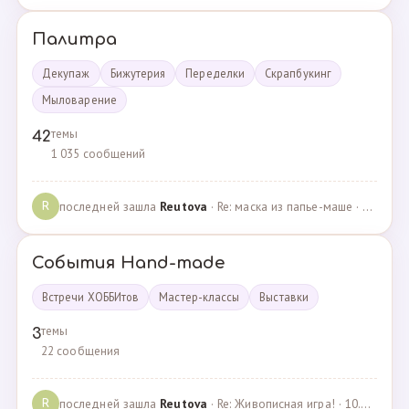
Палитра
Декупаж
Бижутерия
Переделки
Скрапбукинг
Мыловарение
темы
42
1 035 сообщений
последней зашла
Reutova
· Re: маска из папье-маше · 20.12.2022
R
События Hand-made
Встречи ХОББИтов
Мастер-классы
Выставки
темы
3
22 сообщения
последней зашла
Reutova
· Re: Живописная игра! · 10.12.2020
R