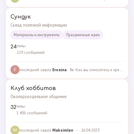
Сундук
Склад полезной информации
Материалы и инструменты
Праздничные идеи
темы
24
229 сообщений
последней зашла
Eroxina
· Re: Как вы относитесь к кредитам? · 06.04.2025
E
Клуб хоббитов
Околорукодельное общение
темы
32
1 406 сообщений
последней зашла
Maksimlen
· - · 26.04.2023
M