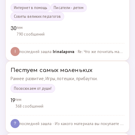
Интернет в помощь
Писатели - детям
Советы великих педагогов
тем
30
790 сообщений
последней зашла
Irinalapova
· Re: Что же почитать маме о правильном воспитании ре? · 23.02.2025
I
Пестуем самых маленьких
Раннее развитие, Игры, потешки, прибаутки.
Посюсюкаем от души!
тем
19
368 сообщений
последней зашла
· Из какого материала вы покупаете одежду для своих д… · 03.05.2025
?