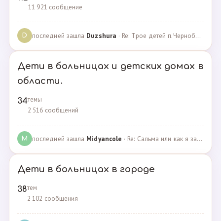
11 921 сообщение
последней зашла
Duzshura
· Re: Трое детей п.Черноборский Чесменский район. · 27.06.2024
D
Дети в больницах и детских домах в
области.
темы
34
2 516 сообщений
последней зашла
Midyancole
· Re: Сальма или как я захотела помочь взросым сиротам · 16.12.2019
M
Дети в больницах в городе
тем
38
2 102 сообщения