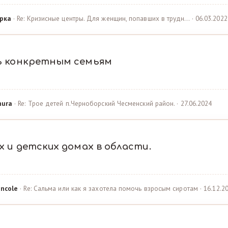
рка
· Re: Кризисные центры. Для женщин, попавших в трудн… · 06.03.2022
ь конкретным семьям
hura
· Re: Трое детей п.Черноборский Чесменский район. · 27.06.2024
 и детских домах в области.
ncole
· Re: Сальма или как я захотела помочь взросым сиротам · 16.12.2