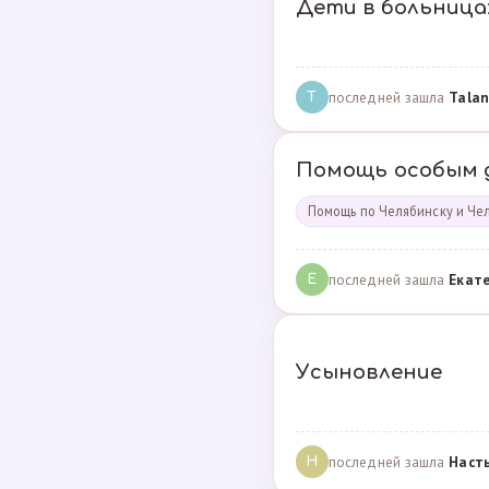
Дети в больница
последней зашла
Talan
T
Помощь особым 
Помощь по Челябинску и Че
последней зашла
Екат
Е
Усыновление
последней зашла
Наст
Н