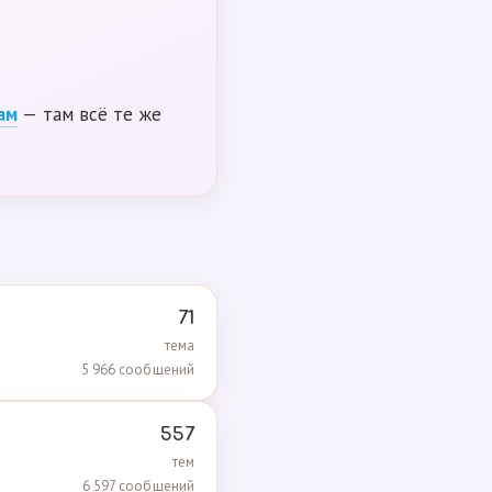
ам
— там всё те же
71
тема
5 966 сообщений
557
тем
6 597 сообщений