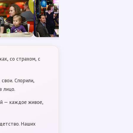
ах, со страхом, с
свои. Спорили,
в лицо.
й — каждое живое,
 детство. Наших