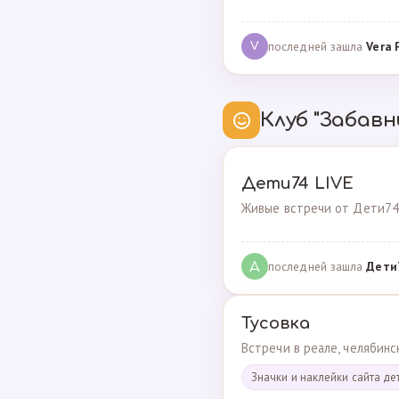
последней зашла
Vera 
V
Клуб "Забавн
Дети74 LIVE
Живые встречи от Дети74
последней зашла
Дeти
Д
Тусовка
Встречи в реале, челябин
Значки и наклейки сайта де