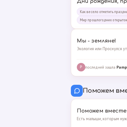
Дни рождения, п
Как весело отметить праздни
Мир прошлогодних открыто
Мы - земляне!
Экология или Проснулся ут
последней зашла
Pamp
P
Поможем вм
Поможем вместе
Есть малыши, которым нуж