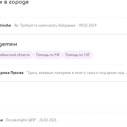
х в городе
tische
· Re: Требуется напечатать бейджики · 09.02.2024
детям
лябинской области
Помощь по РФ
Помощь по СНГ
ерина Пухова
· "Здесь впервые поверили в моего сына и подарили над… 
ья
· Посоветуйте ШПР · 26.02.2021