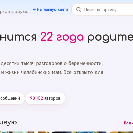
← На главную сайта
рхив форума
анится
22 года
родите
десятки тысяч разговоров о беременности,
 и жизни челябинских мам. Всё открыто для
ообщений
авторов
90 152
живую
Вся 