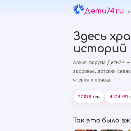
Дети74.ru
а
Здесь хр
историй
Архив форума Дети74 — 
здоровье, детских садах
чтения и поиска.
тем
с
27 098
4 214 691
Так это было в