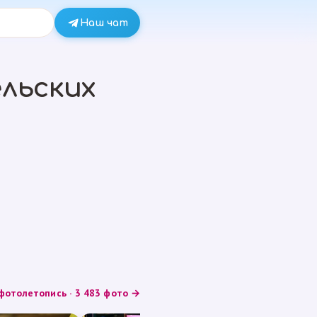
Наш чат
льских
фотолетопись · 3 483 фото →