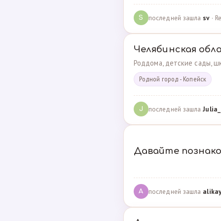
последней зашла
sv
· R
S
Челябинская обл
Роддома, детские сады, шк
Родной город - Копейск
последней зашла
Julia_
J
Давайте познак
последней зашла
alika
A