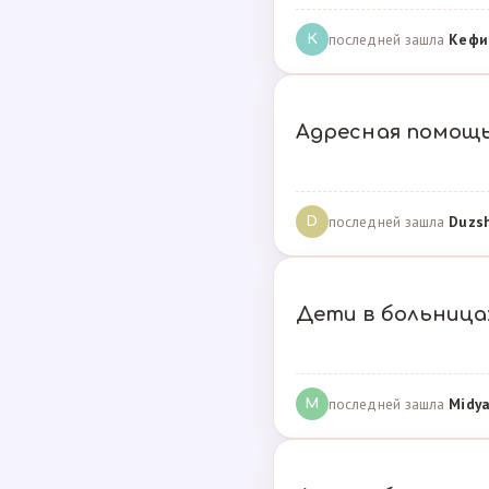
последней зашла
Кефи
К
Адресная помощ
последней зашла
Duzs
D
Дети в больницах
последней зашла
Midya
M