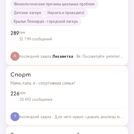
Физиологические причины школьных проблем
Детские лагеря
Научить и проводить!
Крылья Леонардо - городской лагерь
тем
289
31 799 сообщений
последней зашла
Лизаветка
· Re: Посоветуйте репетитора по английскому · 27.11.2024
Л
Спорт
Мама, папа, я - спортивная семья!
тем
226
20 492 сообщения
последней зашла
· Для чего нужно сдавать анализы мочи спортсменам? · 03.05.2025
?