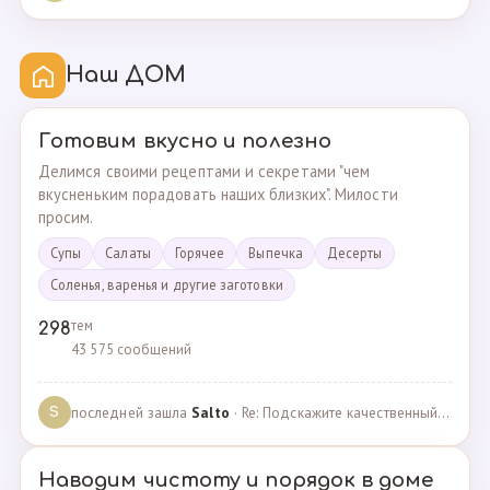
Наш ДОМ
Готовим вкусно и полезно
Делимся своими рецептами и секретами "чем
вкусненьким порадовать наших близких". Милости
просим.
Супы
Cалаты
Горячее
Выпечка
Десерты
Соленья, варенья и другие заготовки
тем
298
43 575 сообщений
последней зашла
Salto
· Re: Подскажите качественный и крепкий капсульный ко… · 01.09.2024
S
Наводим чистоту и порядок в доме