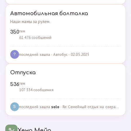
Автомобильная болталка
Наши мамы за рулем.
тем
350
61 476 сообщений
последней зашла
· Автобус · 02.05.2025
?
Отпуска
тем
536
107 334 сообщения
последней зашла
solo
· Re: Семейный отдых на озерах Челябинской области. П… · 04.05.2025
S
Хенд Мейд