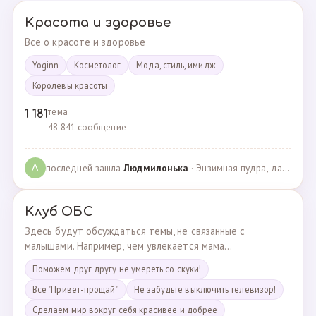
Красота и здоровье
Все о красоте и здоровье
Yoginn
Косметолог
Мода, стиль, имидж
Королевы красоты
тема
1 181
48 841 сообщение
последней зашла
Людмилонькa
· Энзимная пудра, да или нет? · 29.06.2025
Л
Клуб ОБС
Здесь будут обсуждаться темы, не связанные с
малышами. Например, чем увлекается мама...
Поможем друг другу не умереть со скуки!
Все "Привет-прощай"
Не забудьте выключить телевизор!
Сделаем мир вокруг себя красивее и добрее