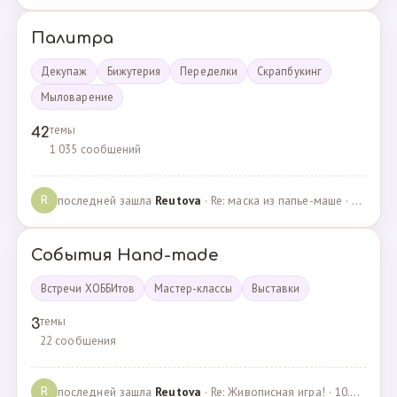
Палитра
Декупаж
Бижутерия
Переделки
Скрапбукинг
Мыловарение
темы
42
1 035 сообщений
последней зашла
Reutova
· Re: маска из папье-маше · 20.12.2022
R
События Hand-made
Встречи ХОББИтов
Мастер-классы
Выставки
темы
3
22 сообщения
последней зашла
Reutova
· Re: Живописная игра! · 10.12.2020
R