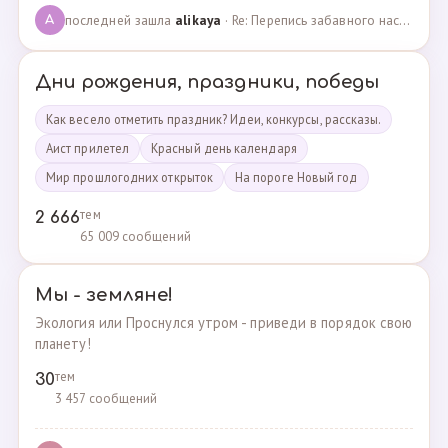
последней зашла
alikaya
· Re: Перепись забавного населения!!! · 09.09.2023
A
Дни рождения, праздники, победы
Как весело отметить праздник? Идеи, конкурсы, рассказы.
Аист прилетел
Красный день календаря
Мир прошлогодних открыток
На пороге Новый год
тем
2 666
65 009 сообщений
Мы - земляне!
Экология или Проснулся утром - приведи в порядок свою
планету!
тем
30
3 457 сообщений