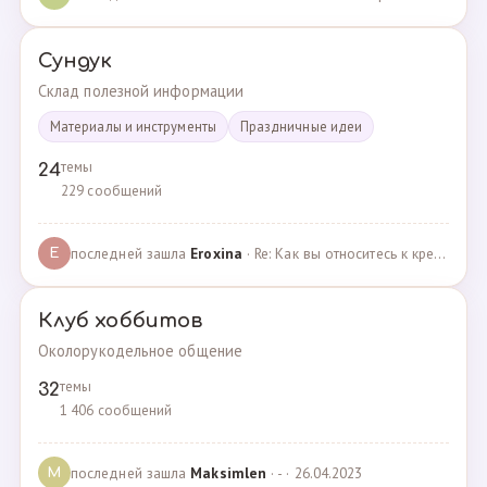
Сундук
Склад полезной информации
Материалы и инструменты
Праздничные идеи
темы
24
229 сообщений
последней зашла
Eroxina
· Re: Как вы относитесь к кредитам? · 06.04.2025
E
Клуб хоббитов
Околорукодельное общение
темы
32
1 406 сообщений
последней зашла
Maksimlen
· - · 26.04.2023
M