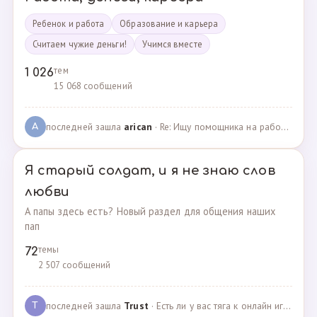
Ребенок и работа
Образование и карьера
Считаем чужие деньги!
Учимся вместе
тем
1 026
15 068 сообщений
последней зашла
arican
· Re: Ищу помощника на работе · 14.01.2025
A
Я старый солдат, и я не знаю слов
любви
А папы здесь есть? Новый раздел для общения наших
пап
темы
72
2 507 сообщений
последней зашла
Trust
· Есть ли у вас тяга к онлайн играм? · 02.05.2025
T