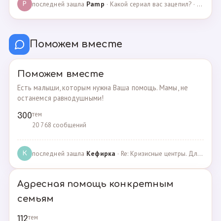
последней зашла
Pamp
· Какой сериал вас зацепил? · 07.05.2025
P
Поможем вместе
Поможем вместе
Есть малыши, которым нужна Ваша помощь. Мамы, не
останемся равнодушными!
тем
300
20 768 сообщений
последней зашла
Кефирка
· Re: Кризисные центры. Для женщин, попавших в трудн… · 06.03.2022
К
Адресная помощь конкретным
семьям
тем
112