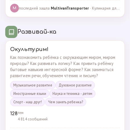
последней зашла
MultivanTransporter
· Кулинария для более старших · 24.10.2024
M
Развивай-ка
Окультурим!
Как познакомить ребёнка с окружающим миром, миром
природы? Как развивать логику? Как привить ребёнку
бытовые навыкив интересной форме? Как заниматься
развитием речи, обучением чтению и письму?
Музыкальное развитие
Духовное развитие
Иностранные языки
Наука и техника - детям
Спорт - наш друг!
Чем занять ребенка?
тем
128
4 814 сообщений