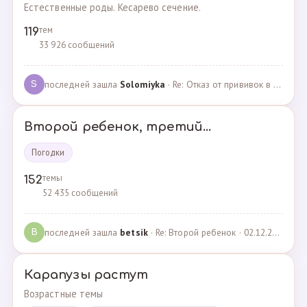
Естественные роды. Кесарево сечение.
тем
119
33 926 сообщений
последней зашла
Solomiyka
· Re: Отказ от прививок в роддоме · 07.05.2022
S
Второй ребенок, третий...
Погодки
темы
152
52 435 сообщений
последней зашла
betsik
· Re: Второй ребенок · 02.12.2023
B
Карапузы растут
Возрастные темы