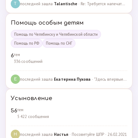
последней зашла
Talantische
· Re: Требуется напечатать бейджики · 09.02.2024
T
Помощь особым детям
Помощь по Челябинску и Челябинской области
Помощь по РФ
Помощь по СНГ
тем
6
336 сообщений
последней зашла
Екатерина Пухова
· "Здесь впервые поверили в моего сына и подарили над… · 09.09.2019
Е
Усыновление
тем
56
5 422 сообщения
последней зашла
Настья
· Посоветуйте ШПР · 26.02.2021
Н