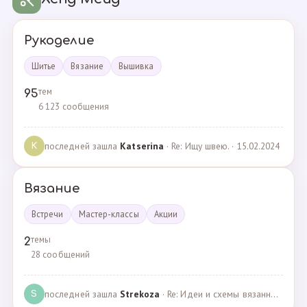
Рукоделие
Шитье
Вязание
Вышивка
тем
95
6 123 сообщения
последней зашла
Katserina
· Re: Ищу швею. · 15.02.2024
K
Вязание
Встречи
Мастер-классы
Акции
темы
2
28 сообщений
последней зашла
Strekoza
· Re: Идеи и схемы вязанных шариков · 16.12.2020
S