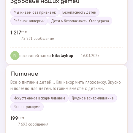
Здоровье наших детей
Мы живем без прививок
Безопасность детей
Ребенок аллергик
Дети в безопасности. Стоп угроза
тем
1 217
75 851 сообщение
последней зашла
NikolayNup
· - · 16.03.2025
N
Питание
Все о питании детей... Как накормить плохоежку. Вкусно
и полезно для детей. Готовим вместе с детьми.
Искуственное вскармливание
Грудное вскармливание
Все о прикорме
тем
199
7 693 сообщения