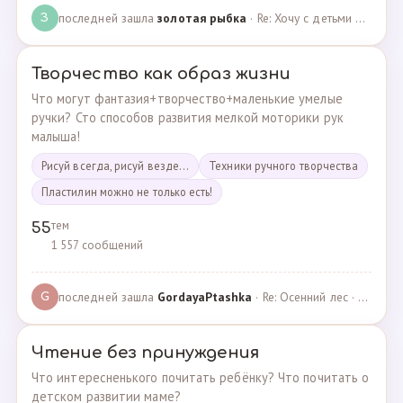
последней зашла
золотая рыбка
· Re: Хочу с детьми поехать на следующей неделе в Сан… · 19.05.2024
З
Творчество как образ жизни
Что могут фантазия+творчество+маленькие умелые
ручки? Сто способов развития мелкой моторики рук
малыша!
Рисуй всегда, рисуй везде...
Техники ручного творчества
Пластилин можно не только есть!
тем
55
1 557 сообщений
последней зашла
GordayaPtashka
· Re: Осенний лес · 05.05.2022
G
Чтение без принуждения
Что интересненького почитать ребёнку? Что почитать о
детском развитии маме?