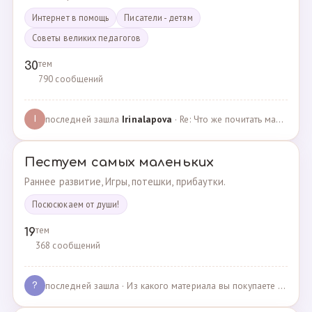
Интернет в помощь
Писатели - детям
Советы великих педагогов
тем
30
790 сообщений
последней зашла
Irinalapova
· Re: Что же почитать маме о правильном воспитании ре? · 23.02.2025
I
Пестуем самых маленьких
Раннее развитие, Игры, потешки, прибаутки.
Посюсюкаем от души!
тем
19
368 сообщений
последней зашла
· Из какого материала вы покупаете одежду для своих д… · 03.05.2025
?