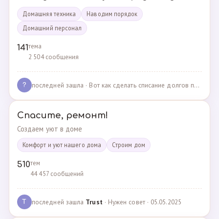
Домашняя техника
Наводим порядок
Домашний персонал
тема
141
2 504 сообщения
последней зашла
· Вот как сделать списание долгов по жкх? · 02.05.2025
?
Спасите, ремонт!
Создаем уют в доме
Комфорт и уют нашего дома
Cтроим дом
тем
510
44 457 сообщений
последней зашла
Trust
· Нужен совет · 05.05.2025
T