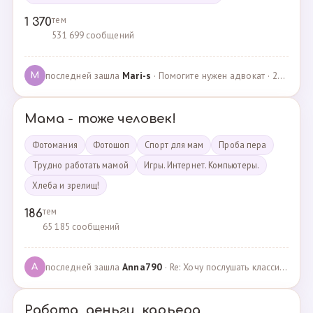
тем
1 370
531 699 сообщений
последней зашла
Mari-s
· Помогите нужен адвокат · 24.04.2025
M
Мама - тоже человек!
Фотомания
Фотошоп
Спорт для мам
Проба пера
Трудно работать мамой
Игры. Интернет. Компьютеры.
Хлеба и зрелищ!
тем
186
65 185 сообщений
последней зашла
Anna790
· Re: Хочу послушать классику · 22.03.2025
A
Работа, деньги, карьера