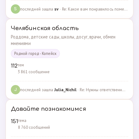
последней зашла
sv
· Re: Какое вам понравилось помещения для проведения … · 07.05.2025
S
Челябинская область
Роддома, детские сады, школы, досуг, врачи, обмен
мнениями
Родной город - Копейск
тем
112
3 861 сообщение
последней зашла
Julia_Nichil
· Re: Нужны ответственные и любящие детей сотрудники … · 22.07.2024
J
Давайте познакомимся
тема
151
8 760 сообщений