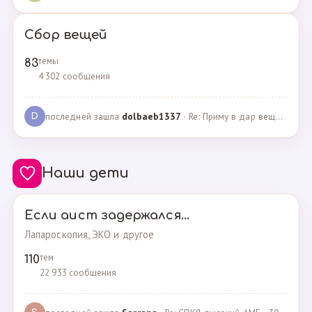
Сбор вещей
темы
83
4 302 сообщения
последней зашла
dolbaeb1337
· Re: Приму в дар вещи на новорождённую девочку · 13.12.2024
D
Наши дети
Если аист задержался...
Лапароскопия, ЭКО и другое
тем
110
22 933 сообщения