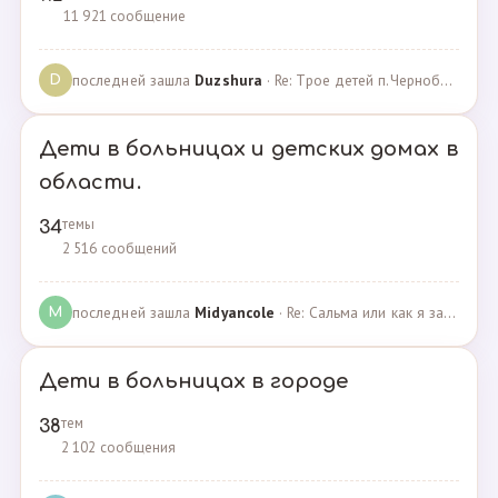
11 921 сообщение
последней зашла
Duzshura
· Re: Трое детей п.Черноборский Чесменский район. · 27.06.2024
D
Дети в больницах и детских домах в
области.
темы
34
2 516 сообщений
последней зашла
Midyancole
· Re: Сальма или как я захотела помочь взросым сиротам · 16.12.2019
M
Дети в больницах в городе
тем
38
2 102 сообщения