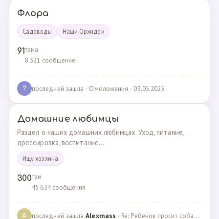
Флора
Садоводы
Наши Орхидеи
тема
91
8 321 сообщение
последней зашла
· Омоложения · 03.05.2025
?
Домашние любимцы
Раздел о наших домашних любимцах. Уход, питание,
дрессировка, воспитание...
Ищу хозяина
тем
300
45 634 сообщения
последней зашла
Alexmass
· Re: Ребенок просит собаку, посоветуйте какую породу… · 30.03.2025
A