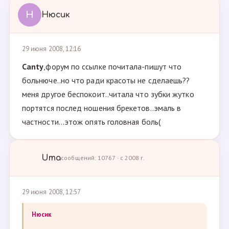
Н
Нюсик
29 июня 2008, 12:16
Canty
,форум по ссылке почитала-пишут что
больнюче..но что ради красоты не сделаешь??
меня другое беспокоит..читала что зубки жутко
портятся послед ношения брекетов..эмаль в
частности...этож опять головная боль(
Uma
сообщений: 10767 · с 2008 г.
29 июня 2008, 12:57
Нюсик