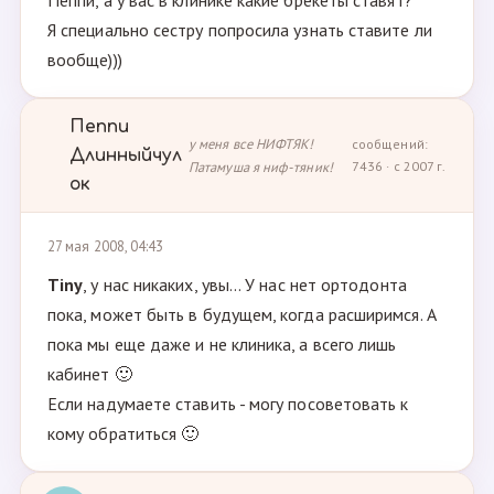
Пеппи, а у вас в клинике какие брекеты ставят?
Я специально сестру попросила узнать ставите ли
вообще)))
Пеппи
у меня все НИФТЯК!
сообщений:
Длинныйчул
Патамуша я ниф-тяник!
7436 · с 2007 г.
ок
27 мая 2008, 04:43
Tiny
, у нас никаких, увы... У нас нет ортодонта
пока, может быть в будущем, когда расширимся. А
пока мы еще даже и не клиника, а всего лишь
кабинет 🙂
Если надумаете ставить - могу посоветовать к
кому обратиться 🙂