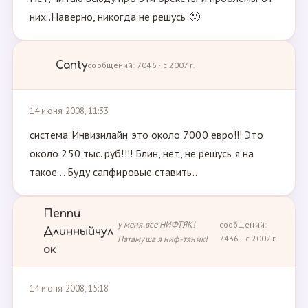
них..Наверно, никогда не решусь 🙁
Canty
сообщений: 7046 · с 2007 г.
14 июня 2008, 11:33
система Инвизилайн это около 7000 евро!!! Это
около 250 тыс. руб!!!! Блин, нет, не решусь я на
такое... Буду сапфировые ставить..
Пеппи
у меня все НИФТЯК!
сообщений:
Длинныйчул
Патамуша я ниф-тяник!
7436 · с 2007 г.
ок
14 июня 2008, 15:18