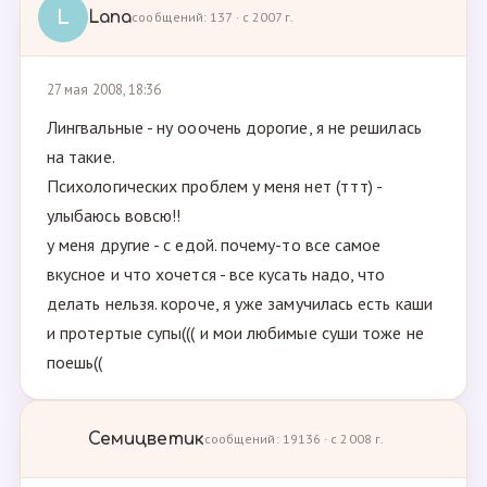
L
Lana
сообщений: 137 · с 2007 г.
27 мая 2008, 18:36
Лингвальные - ну ооочень дорогие, я не решилась
на такие.
Психологических проблем у меня нет (ттт) -
улыбаюсь вовсю!!
у меня другие - с едой. почему-то все самое
вкусное и что хочется - все кусать надо, что
делать нельзя. короче, я уже замучилась есть каши
и протертые супы((( и мои любимые суши тоже не
поешь((
Семицветик
сообщений: 19136 · с 2008 г.