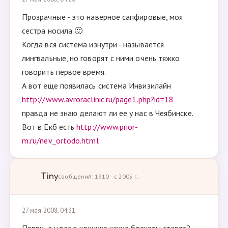
Прозрачные - это наверное сапфировые, моя
сестра носила 🙂
Когда вся система изнутри - называется
лингвальные, но говорят с ними очень тяжко
говорить первое время.
А вот еще появилась система Инвизилайн
http://www.avroraclinic.ru/page1.php?id=18
правда не знаю делают ли ее у нас в Чеябинске.
Вот в Екб есть
http://www.prior-
m.ru/nev_ortodo.html
Tiny
сообщений: 1910 · с 2005 г.
27 мая 2008, 04:31