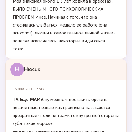
Моя знакомая около 1,5 лет ходила в брекетах.
БЫЛО ОЧЕНЬ МНОГО ПСИХОЛОГИЧЕСКИХ
ПРОБЛЕМ у нее. Начиная с того, что она
стеснялась улыбаться, мешало ее работе (она
психолог), дикции и самое главное личной жизни -
поцелуи исключались, некоторые виды секса
тоже...
Н
Нюсик
26 мая 2008, 19:49
ТА Ещe МАМА
,ну можнож поставить брекеты
незаметные. незнаю как правильно называются-
прозрачные чтоли или замки с внутренней стороны
зуба. такие дороже
еще есть с камушками-прикольно смотрится.