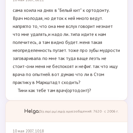
сама хоила на днях в "Белый кит" к ортодонту.
Врач молодая, но деток к ней много ведут.
напрягло то, что она мне вслух говорит незнает
что мне удалять,и надо ли..типа идите к нам
полечитесь, а там видно будет. меня такая
неопределенность пугает. тоже про зубы мудрости
заговаривала. по мне так туда ваще лезть не
стоит-они меня не беспокоят и нефиг. так что ищу
врача по опытней. вот думаю что ли в Стом
практику в Маркштадт сходить?
Тини как тебе там врач(ортодонт)?
Helga
Dis moi oui mais non
сообщений: 7620 · с 2006 г.
10 мая 2007, 10:18