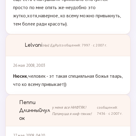
просто по мне опять же-неудобно это
жутко,хотя,наверное, ко всему можно привыкнуть,
тем более ради красоты).
Lelvani
Heil ЕдРо!
сообщений: 7997 · с 2007 г.
26 мая 2008, 20:03
Нюсик
,человек - эт такая специяльная божья тварь,
что ко всему привыкает))
Пеппи
у меня все НИФТЯК!
сообщений:
Длинныйчул
Патамуша я ниф-тяник!
7436 · с 2007 г.
ок
27 мая 2008, 04:20