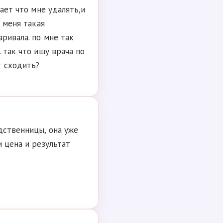
нает что мне удалять,и
. меня такая
ривала. по мне так
 так что ищу врача по
т сходить?
дственницы, она уже
и цена и результат