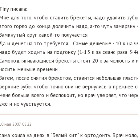
Tiny писала:
Мне для того, чтобы ставить брекеты, надо удалить зубы
этого горло до конца долечить надо, а-то чуть замерзну -
Замкнутый круг какой-то получается.
Да и денег на это требуется... Самые дешевые - 10 к на ч
надо будет ходить на подгонку (1-1.5 к за сеанс раза 3-4)
Самоподтягивающиеся брекеты стоят 20 к за челюсть и и
носить меньше времени.
Затем, после снятия брекетов, ставится небольшая пласт
верхние зубы, чтобы точно они не вернулись в прежнее с
меня больше всего и беспокоит, но врач уверяет, что че
уже и не чувствуется.
10 мая 2007, 08:22
сама хоила на днях в "Белый кит" к ортодонту. Врач моло