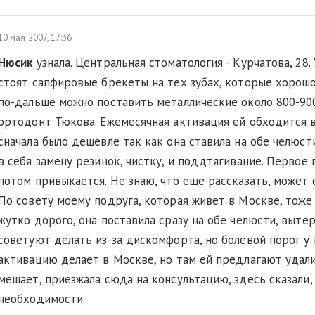
10 мая 2007, 17:36
Нюсик
узнала. Центральная стоматология - Курчатова, 28
стоят сапфировые брекеты на тех зубах, которые хорошо
по-дальше можно поставить металлические около 800-900
ортодонт Тюкова. Ежемесячная активация ей обходится в
сначала было дешевле так как она ставила на обе челюст
в себя замену резинок, чистку, и поддтягивание. Первое
потом привыкается. Не знаю, что еще рассказать, может 
По совету моему подруга, которая живет в Москве, тоже 
жутко дорого, она поставила сразу на обе челюсти, вытер
советуют делать из-за дискомфорта, но болевой порог у 
активацию делает в Москве, но там ей предлагают удали
мешает, приезжала сюда на консультацию, здесь сказали,
необходимости