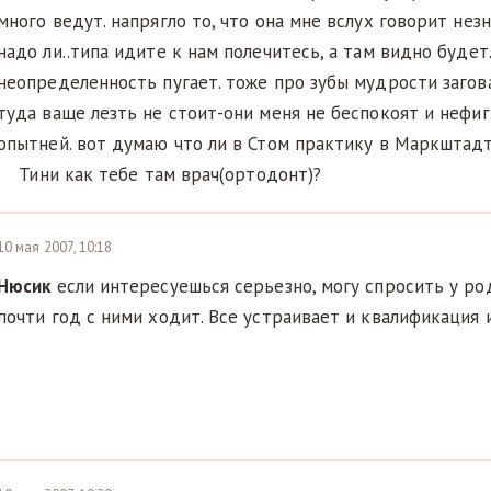
много ведут. напрягло то, что она мне вслух говорит нез
надо ли..типа идите к нам полечитесь, а там видно будет
неопределенность пугает. тоже про зубы мудрости загова
туда ваще лезть не стоит-они меня не беспокоят и нефиг.
опытней. вот думаю что ли в Стом практику в Маркштад
Тини как тебе там врач(ортодонт)?
10 мая 2007, 10:18
Нюсик
если интересуешься серьезно, могу спросить у ро
почти год с ними ходит. Все устраивает и квалификация 