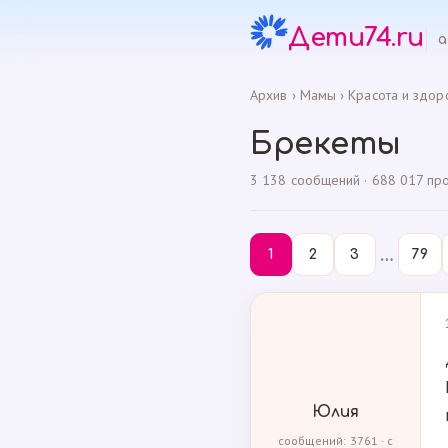
Дети74.ru
а
Архив
›
Мамы
›
Красота и здор
Брекеты
3 138 сообщений · 688 017 прос
…
1
2
3
79
Юлия
сообщений: 3761 · с