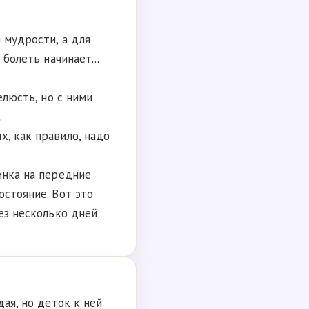
 мудрости, а для
 болеть начинает...
елюсть, но с ними
.
х, как правило, надо
инка на передние
остояние. Вот это
рез несколько дней
дая, но деток к ней