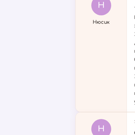
Н
Нюсик
Н