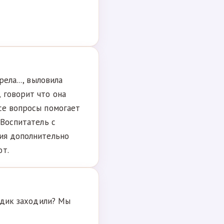
ела..., выловила
 говорит что она
се вопросы помогает
 Воспитатель с
фия дополнительно
ют.
адик заходили? Мы