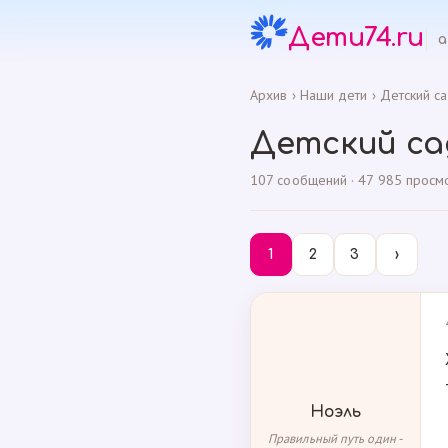
Дети74.ru
а
Архив
›
Наши дети
›
Детский с
Детский са
107 сообщений · 47 985 просмот
1
2
3
›
Ноэль
Правильный путь один -