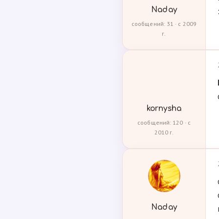
Naday
сообщений: 31 · с 2009
г.
kornysha
сообщений: 120 · с
2010 г.
Naday