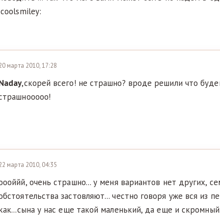
:coolsmiley:
20 марта 2010, 17:28
Naday
,скорей всего! не страшно? вроде решили что буде
страшнооооо!
22 марта 2010, 04:35
оооййй, очень страшно... у меня вариантов нет других, с
обстоятельства застовляют... честно говоря уже вся из п
как...сына у нас еще такой маленький, да еще и скромный.