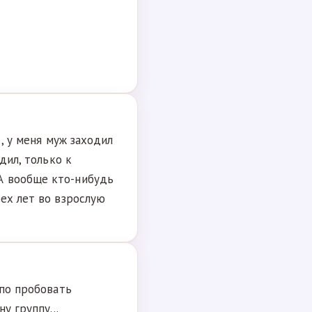
., у меня муж заходил
дил, только к
А вообще кто-нибудь
рех лет во взрослую
 по пробовать
у группу...