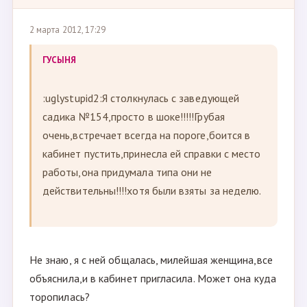
2 марта 2012, 17:29
ГУСЫНЯ
:uglystupid2:Я столкнулась с заведующей
садика №154,просто в шоке!!!!!Грубая
очень,встречает всегда на пороге,боится в
кабинет пустить,принесла ей справки с место
работы,она придумала типа они не
действительны!!!!хотя были взяты за неделю.
Не знаю, я с ней общалась, милейшая женщина,все
объяснила,и в кабинет пригласила. Может она куда
торопилась?