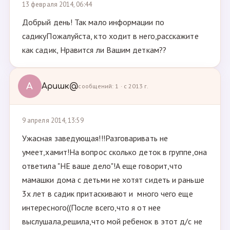
13 февраля 2014, 06:44
Добрый день! Так мало информации по
садикуПожалуйста, кто ходит в него,расскажите
как садик, Нравится ли Вашим деткам??
А
Аришк@
сообщений: 1 · с 2013 г.
9 апреля 2014, 13:59
Ужасная заведующая!!!Разговаривать не
умеет,хамит!На вопрос сколько деток в группе,она
ответила "НЕ ваше дело"!А еще говорит,что
мамашки дома с детьми не хотят сидеть и раньше
3х лет в садик притаскивают и много чего еще
интересного((После всего,что я от нее
выслушала,решила,что мой ребенок в этот д/с не