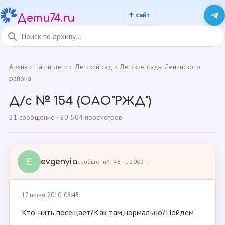
Дети74.ru
Архив
›
Наши дети
›
Детский сад
›
Детские сады Ленинского
района
Д/с № 154 (ОАО"РЖД")
21 сообщение · 20 504 просмотров
E
evgenyia
сообщений: 46 · с 2009 г.
17 июня 2010, 08:45
Кто-нить посещает?Как там,нормально?Пойдем