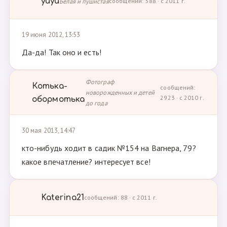
yuyu
Белая и пушистая
сообщений: 388 · с 2011 г.
19 июня 2012, 13:53
Да-да! Так оно и есть!
Фотограф
Котька-
сообщений:
новорожденных и детей
2923 · с 2010 г.
обормотька
до года
30 мая 2013, 14:47
кто-нибудь ходит в садик №154 на Вагнера, 79?
какое впечатление? интересует все!
Katerina21
сообщений: 88 · с 2011 г.