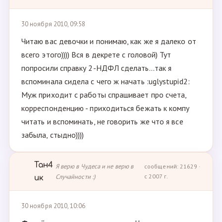
30 ноября 2010, 09:58
Читаю вас девочки и понимаю, как же я далеко от
всего этого)))) Вся в декрете с головой) Тут
попросили справку 2-НДФЛ сделать...так я
вспоминала сидела с чего ж начать :uglystupid2:
Муж приходит с работы спрашивает про счета,
корреспонденцию - приходиться бежать к компу
читать и вспоминать, не говорить же что я все
забыла, стыдно))))
Тан4
Я верю в Чудеса и не верю в
сообщений: 21629 ·
Случайности :)
с 2007 г.
ик
30 ноября 2010, 10:06