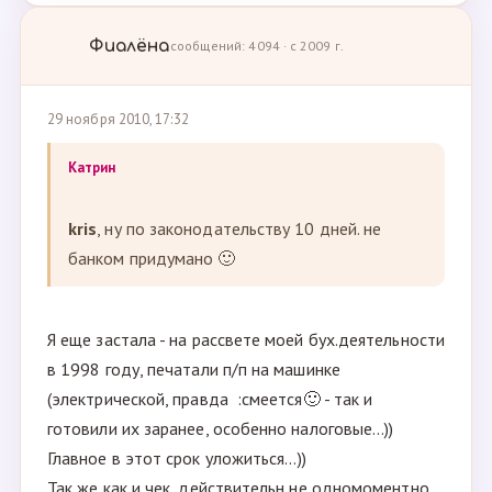
Фиалёна
сообщений: 4094 · с 2009 г.
29 ноября 2010, 17:32
Кaтрин
kris
, ну по законодательству 10 дней. не
банком придумано 🙂
Я еще застала - на рассвете моей бух.деятельности
в 1998 году, печатали п/п на машинке
(электрической, правда :смеется🙂 - так и
готовили их заранее, особенно налоговые...))
Главное в этот срок уложиться...))
Так же как и чек, действительн не одномоментно