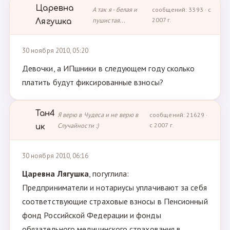
Царевна
А так я - белая и
сообщений: 3393 · с
пушистая...
2007 г.
Лягушка
30 ноября 2010, 05:20
Девочки, а ИПшники в следующем году сколько
платить будут фиксированные взносы?
Тан4
Я верю в Чудеса и не верю в
сообщений: 21629 ·
Случайности :)
с 2007 г.
ик
30 ноября 2010, 06:16
Царевна Лягушка
, погуглила:
Предприниматели и нотариусы уплачивают за себя
соответствующие страховые взносы в Пенсионный
фонд Российской Федерации и фонды
обязательного медицинского страхования в