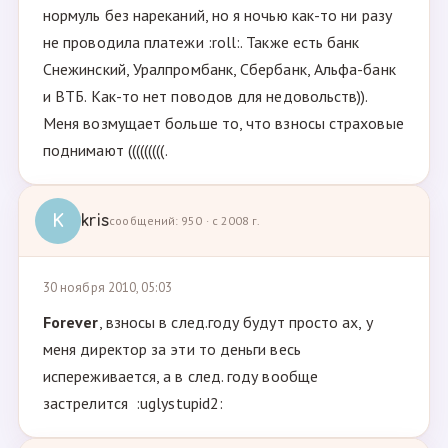
нормуль без нареканий, но я ночью как-то ни разу
не проводила платежи :roll:. Также есть банк
Снежинский, Уралпромбанк, Сбербанк, Альфа-банк
и ВТБ. Как-то нет поводов для недовольств)).
Меня возмущает больше то, что взносы страховые
поднимают (((((((((.
K
kris
сообщений: 950 · с 2008 г.
30 ноября 2010, 05:03
Forever
, взносы в след.году будут просто ах, у
меня директор за эти то деньги весь
испереживается, а в след. году вообще
застрелится :uglystupid2: