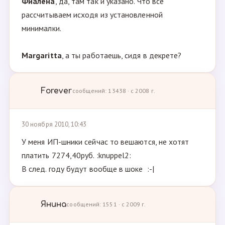
Фиалёна
, да, там так и указано. Что все
рассчитываем исходя из установленной
минималки.
Margaritta
, а ты работаешь, сидя в декрете?
Forever
сообщений: 13438 · с 2008 г.
30 ноября 2010, 10:43
У меня ИП-шники сейчас то вешаются, не хотят
платить 7274,40руб. :knuppel2:
В след. году будут вообще в шоке :-|
Янина
сообщений: 1551 · с 2009 г.