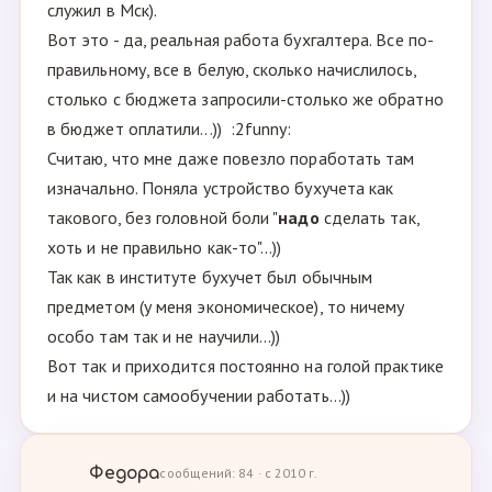
служил в Мск).
Вот это - да, реальная работа бухгалтера. Все по-
правильному, все в белую, сколько начислилось,
столько с бюджета запросили-столько же обратно
в бюджет оплатили...)) :2funny:
Считаю, что мне даже повезло поработать там
изначально. Поняла устройство бухучета как
такового, без головной боли "
надо
сделать так,
хоть и не правильно как-то"...))
Так как в институте бухучет был обычным
предметом (у меня экономическое), то ничему
особо там так и не научили...))
Вот так и приходится постоянно на голой практике
и на чистом самообучении работать...))
Федора
сообщений: 84 · с 2010 г.