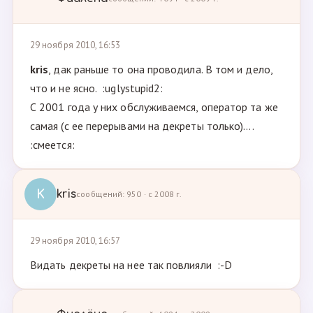
29 ноября 2010, 16:53
kris
, дак раньше то она проводила. В том и дело,
что и не ясно. :uglystupid2:
С 2001 года у них обслуживаемся, оператор та же
самая (с ее перерывами на декреты только)....
:смеется:
K
kris
сообщений: 950 · с 2008 г.
29 ноября 2010, 16:57
Видать декреты на нее так повлияли :-D