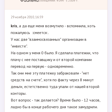
Фиалёна
сообщений: 4094 · с 2009 г.
29 ноября 2010, 16:59
kris
, а да еще меня возмутило - вспомнила, хоть
пожалуюсь :смеется:.
У нас две "взаимосвязанных" организации в
"инвесте".
На одном у меня 0 было. Я сделала платежки, что
плачу с нее поставщику и от второй компании
перевод на первую - одновременно.
Так они мне эту платежку забраковали - "нет
средств на счете", хотя по факту через 8 минут
деньги, естетственно туда упали от нашей второй
конторы.
Вот вопрос - так делается? Время было - 12 часов,
ладно бы в конце рабочего дня такое замудрили.