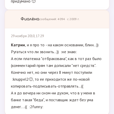
придумано 🙂
Фиалёна
сообщений: 4094 · с 2009 г.
29 ноября 2010, 17:29
Кaтрин
, и я про то - на каком основании, блин...))
Ругаться что ли звонить...)) :не знаю:
А если платежка "отбракована", как в тот раз было
(комментарий прям там дописали "нет средств".
Конечно нет, но они через 8 минут поступили
:knuppel2🙂, то ее приходится же по-новой
копировать-подписывать-отправлять...((
А я до вечера ни сном-ни духом, что в у меня в
банке такая "беда", и поставщик ждет без ума
денег....(( :2funny: