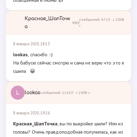
обалденная и гномы 👍
Красная_ШапТочк
сообщений: 6713 · с 2008
ЧМЗ
г.
а
8 января 2020, 18:13
lookas
, спасибо :-)
На бабусю сейчас смотрю и сама не верю что это я
сшила 😀
L
lookas
сообщений: 11610 · с 2008 г.
8 января 2020, 19:26
Красная_ШапТочка
, вы по выкройке шили? Или из
головы? Очень правдоподобная получилась, как из