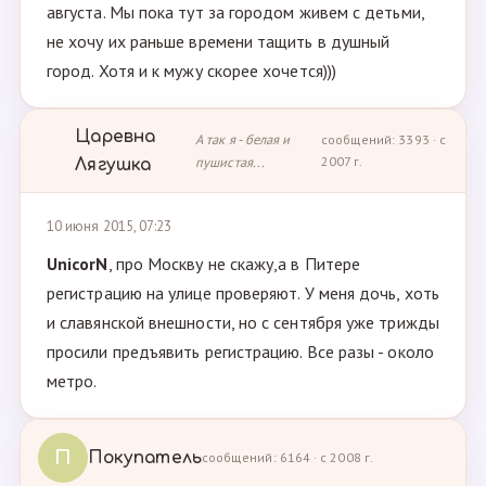
августа. Мы пока тут за городом живем с детьми,
не хочу их раньше времени тащить в душный
город. Хотя и к мужу скорее хочется)))
Царевна
А так я - белая и
сообщений: 3393 · с
пушистая...
2007 г.
Лягушка
10 июня 2015, 07:23
UnicorN
, про Москву не скажу,а в Питере
регистрацию на улице проверяют. У меня дочь, хоть
и славянской внешности, но с сентября уже трижды
просили предъявить регистрацию. Все разы - около
метро.
П
Покупатель
сообщений: 6164 · с 2008 г.