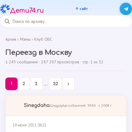
Дети74.ru
Архив
›
Мамы
›
Клуб ОБС
Переезд в Москву
1 243 сообщения · 287 207 просмотров · стр. 1 из 32
…
1
2
3
32
›
Sinegdaha
Sinegdaha
сообщений: 3884 · с 2008 г.
10 июня 2015, 06:21