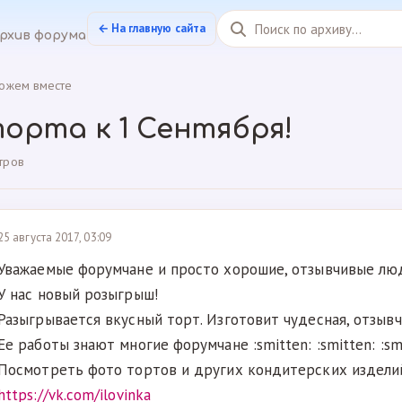
← На главную сайта
рхив форума
ожем вместе
орта к 1 Сентября!
тров
25 августа 2017, 03:09
Уважаемые форумчане и просто хорошие, отзывчивые лю
У нас новый розыгрыш!
Разыгрывается вкусный торт. Изготовит чудесная, отзы
Ее работы знают многие форумчане :smitten: :smitten: :sm
Посмотреть фото тортов и других кондитерских издели
https://vk.com/ilovinka