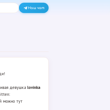
Наш чат
ди!
вчивая девушка
lovinka
itten:
й можно тут