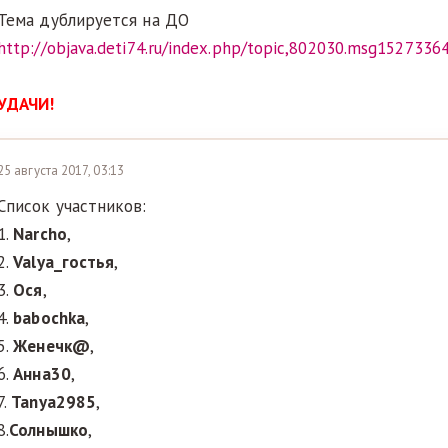
Тема дублируется на ДО
http://objava.deti74.ru/index.php/topic,802030.msg152733
УДАЧИ!
25 августа 2017, 03:13
Список участников:
1.
Narcho
,
2.
Valya_гостья
,
3.
Ося
,
4.
babochka
,
5.
Женечк@
,
6.
Анна30
,
7.
Tanya2985
,
8.
Солнышко
,