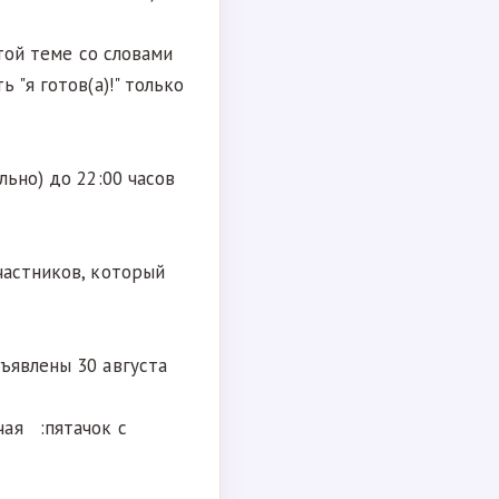
той теме со словами
"я готов(а)!" только
ьно) до 22:00 часов
частников, который
ъявлены 30 августа
чая :пятачок с