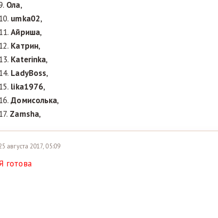
9.
Ола
,
10.
umka02
,
11.
Айриша
,
12.
Кaтрин
,
13.
Katerinka
,
14.
LadyBoss
,
15.
lika1976
,
16.
Домисолька
,
17.
Zamsha
,
25 августа 2017, 05:09
Я готова