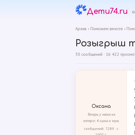
Дети74.ru
а
Архив
›
Поможем вместе
›
Пом
Розыгрыш т
30 сообщений · 16 422 просмо
Оксана
Теперь у меня их
пятеро: 4 сына и муж.
сообщений: 7289 · с
2007 г.