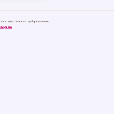
ались участниками добровольно.
elegram
.