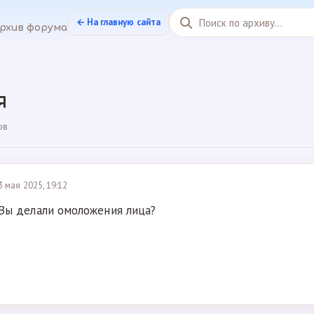
← На главную сайта
рхив форума
я
ов
3 мая 2025, 19:12
Вы делали омоложения лица?