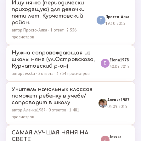
Ищу няню (периодически
приходящую) для девочки
пяти лет. Курчатовский
Просто-Алка
П
район.
19.10.2015
автор Просто-Алка · 1 ответ · 2 556
просмотров
Нужна сопровождающая из
школы няня (ул.Островского,
Elena1978
E
Курчатовский р-он)
30.09.2015
автор Jesska · 3 ответа · 3 734 просмотров
Учитель начальных классов
поможет ребенку в учебе/
Аленка1987
сопроводит в школу
03.09.2015
автор Аленка1987 · 0 ответов · 1 481
просмотров
САМАЯ ЛУЧШАЯ НЯНЯ НА
Jesska
СВЕТЕ
J