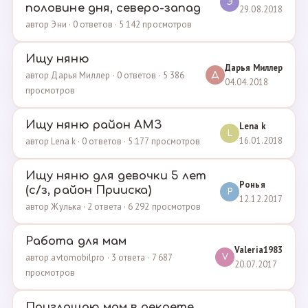
Э
половине дня, северо-запад
29.08.2018
автор Эни · 0 ответов · 5 142 просмотров
Ищу няню
Дарья Миллер
автор Дарья Миллер · 0 ответов · 5 386
Д
04.04.2018
просмотров
Ищу няню район АМЗ
Lena k
L
16.01.2018
автор Lena k · 0 ответов · 5 177 просмотров
Ищу няню для девочки 5 лет
Ронья
(с/з, район Прииска)
Р
12.12.2017
автор Жулька · 2 ответа · 6 292 просмотров
Работа для мам
Valeria1983
автор avtomobilpro · 3 ответа · 7 687
V
20.07.2017
просмотров
Приглашаю мам в декрете