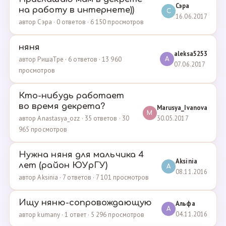
Сэра
на работу в интернете))
С
16.06.2017
автор Сэра · 0 ответов · 6 150 просмотров
няня
aleksa5253
автор РишаТре · 6 ответов · 13 960
A
07.06.2017
просмотров
Кто-нибудь работает
во время декрета?
Marusya_Ivanova
M
30.05.2017
автор Anastasya_ozz · 35 ответов · 30
965 просмотров
Нужна няня для мальчика 4
Aksinia
лет (район ЮУрГУ)
A
08.11.2016
автор Aksinia · 7 ответов · 7 101 просмотров
Ищу няню-сопровождающую
Альфа
А
04.11.2016
автор kumany · 1 ответ · 5 296 просмотров