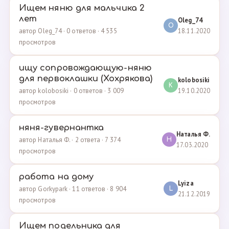
Ищем няню для мальчика 2
лет
Oleg_74
O
18.11.2020
автор Oleg_74 · 0 ответов · 4 535
просмотров
ищу сопровождающую-няню
для первоклашки (Хохрякова)
kolobosiki
K
19.10.2020
автор kolobosiki · 0 ответов · 3 009
просмотров
няня-гувернантка
Наталья Ф.
автор Наталья Ф. · 2 ответа · 7 374
Н
17.03.2020
просмотров
работа на дому
Lyiza
автор Gorkypark · 11 ответов · 8 904
L
21.12.2019
просмотров
Ищем подельника для