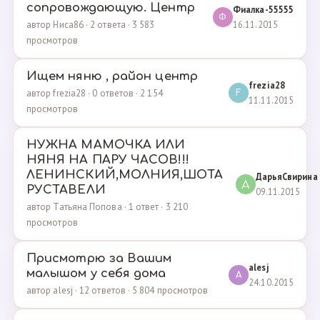
сопровождающую. Центр
Фиалка-55555
Ф
16.11.2015
автор Ниса86 · 2 ответа · 3 583
просмотров
Ищем няню , район центр
frezia28
автор frezia28 · 0 ответов · 2 154
F
11.11.2015
просмотров
НУЖНА МАМОЧКА ИЛИ
НЯНЯ НА ПАРУ ЧАСОВ!!!
ЛЕНИНСКИЙ,МОЛНИЯ,ШОТА
ДарьяСвирина
Д
РУСТАВЕЛИ
09.11.2015
автор Татьяна Попова · 1 ответ · 3 210
просмотров
Присмотрю за Вашим
alesj
малышом у себя дома
A
24.10.2015
автор alesj · 12 ответов · 5 804 просмотров