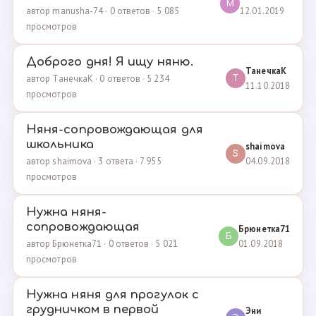
M
12.01.2019
автор manusha-74 · 0 ответов · 5 085
просмотров
Доброго дня! Я ищу няню.
ТанечкаК
автор ТанечкаК · 0 ответов · 5 234
Т
11.10.2018
просмотров
Няня-сопровождающая для
школьника
shaimova
S
04.09.2018
автор shaimova · 3 ответа · 7 955
просмотров
Нужна няня-
сопровождающая
Брюнетка71
Б
01.09.2018
автор Брюнетка71 · 0 ответов · 5 021
просмотров
Нужна няня для прогулок с
грудничком в первой
Эни