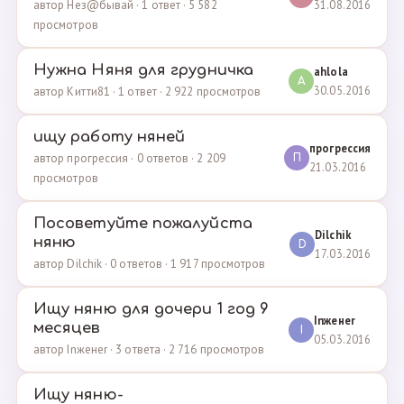
31.08.2016
автор Нез@бывай · 1 ответ · 5 582
просмотров
Нужна Няня для грудничка
ahlola
A
30.05.2016
автор Китти81 · 1 ответ · 2 922 просмотров
ищу работу няней
прогрессия
автор прогрессия · 0 ответов · 2 209
П
21.03.2016
просмотров
Посоветуйте пожалуйста
Dilchik
няню
D
17.03.2016
автор Dilchik · 0 ответов · 1 917 просмотров
Ищу няню для дочери 1 год 9
Inженеr
месяцев
I
05.03.2016
автор Inженеr · 3 ответа · 2 716 просмотров
Ищу няню-