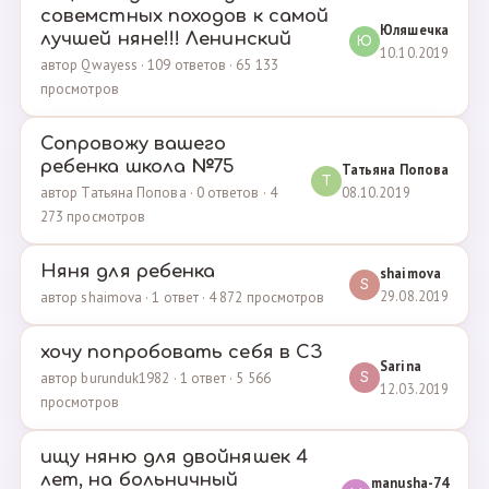
совемстных походов к самой
Юляшечка
лучшей няне!!! Ленинский
Ю
10.10.2019
автор Qwayess · 109 ответов · 65 133
просмотров
Сопровожу вашего
ребенка школа №75
Татьяна Попова
Т
08.10.2019
автор Татьяна Попова · 0 ответов · 4
273 просмотров
Няня для ребенка
shaimova
S
29.08.2019
автор shaimova · 1 ответ · 4 872 просмотров
хочу попробовать себя в СЗ
Sarina
автор burunduk1982 · 1 ответ · 5 566
S
12.03.2019
просмотров
ищу няню для двойняшек 4
лет, на больничный
manusha-74