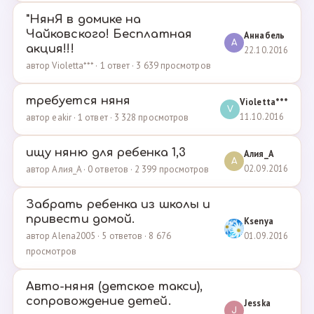
"НянЯ в домике на
Чайковского! Бесплатная
Аннабель
А
акция!!!
22.10.2016
автор Violetta*** · 1 ответ · 3 639 просмотров
требуется няня
Violetta***
V
11.10.2016
автор eakir · 1 ответ · 3 328 просмотров
ищу няню для ребенка 1,3
Алия_A
А
02.09.2016
автор Алия_A · 0 ответов · 2 399 просмотров
Забрать ребенка из школы и
привести домой.
Ksenya
01.09.2016
автор Alena2005 · 5 ответов · 8 676
просмотров
Авто-няня (детское такси),
сопровождение детей.
Jesska
J