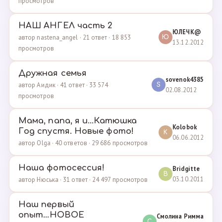
просмотров
НАШ АНГЕЛ часть 2
ЮЛЕЧК@
автор nastena_angel · 21 ответ · 18 853
Ю
13.12.2012
просмотров
Дружная семья
sovenok4385
автор Аидик · 41 ответ · 33 574
S
02.08.2012
просмотров
Мама, папа, я и...Катюшка
Kolobok
Год спустя. Новые фото!
K
06.06.2012
автор Olga · 40 ответов · 29 686 просмотров
Наша фотосессия!
Bridgitte
B
03.10.2011
автор Нюська · 31 ответ · 24 497 просмотров
Наш первый
опыт...НОВОЕ
Смолина Римма
С