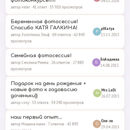
фотоконкурсе!!!!!
04.02.2016
автор veter · 41 ответ · 35 920 просмотров
Беременная фотосессия!
Спасибо КАТЯ ГАЛКИНА!
plKatya
P
13.11.2015
автор Золотинка Эльф · 69 ответов · 62 843
просмотров
Семейная фотосессия!
БлАндинка
автор Смолина Римма · 26 ответов · 27 880
Б
14.08.2013
просмотров
Подарок на день рождения +
новые фото к годовасию
Mrs.LeDi
M
доченьки))
26.07.2013
автор cosy · 53 ответа · 34 290 просмотров
наш первый опыт...
Оля-ля
автор Мишина мама · 7 ответов · 42 893
О
29.04.2013