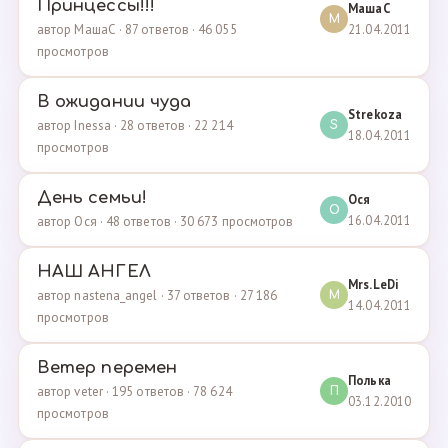
Принцессы!!!
МашаС
М
21.04.2011
автор МашаС · 87 ответов · 46 055
просмотров
В ожидании чуда
Strekoza
автор Inessa · 28 ответов · 22 214
S
18.04.2011
просмотров
День семьи!
Ося
О
16.04.2011
автор Ося · 48 ответов · 30 673 просмотров
НАШ АНГЕЛ
Mrs.LeDi
автор nastena_angel · 37 ответов · 27 186
M
14.04.2011
просмотров
Ветер перемен
Полька
автор veter · 195 ответов · 78 624
П
03.12.2010
просмотров