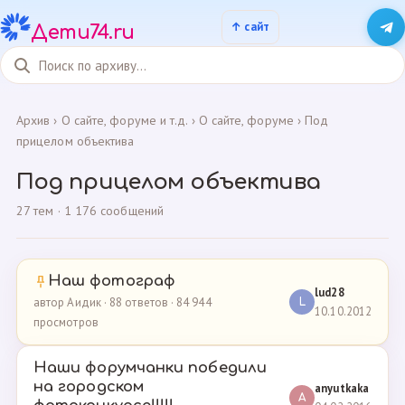
Дети74.ru
Архив
›
О сайте, форуме и т.д.
›
О сайте, форуме
›
Под
прицелом объектива
Под прицелом объектива
27 тем · 1 176 сообщений
Наш фотограф
lud28
автор Аидик · 88 ответов · 84 944
L
10.10.2012
просмотров
Наши форумчанки победили
на городском
anyutkaka
A