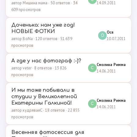
14.09.2011
автор Мишина мама · 50 ответов · 34
609 просмотров
Доченька: нам уже год!
НОВЫЕ ФОТКИ
Ося
О
10.07.2011
автор BoNa · 120 ответов · 51 639
просмотров
А где у нас фотограф :-)?
Смолина Римма
автор veter · 8 ответов · 13 826
С
14.06.2011
просмотров
И мы тоже побывали в
студии у Великолепной
Смолина Римма
Екатерины Галкиной!
С
14.06.2011
автор кудряваяC · 18 ответов · 22 855
просмотров
Весенняя фотосессия для