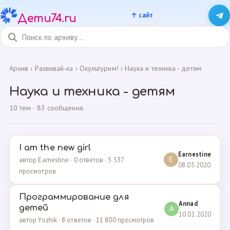
Дети74.ru
Архив
›
Развивай-ка
›
Окультурим!
›
Наука и техника - детям
Наука и техника - детям
10 тем · 83 сообщения
I am the new girl
Earnestine
автор Earnestine · 0 ответов · 5 537
E
08.05.2020
просмотров
Программирование для
Annad
детей
A
10.01.2020
автор Yozhik · 8 ответов · 11 800 просмотров