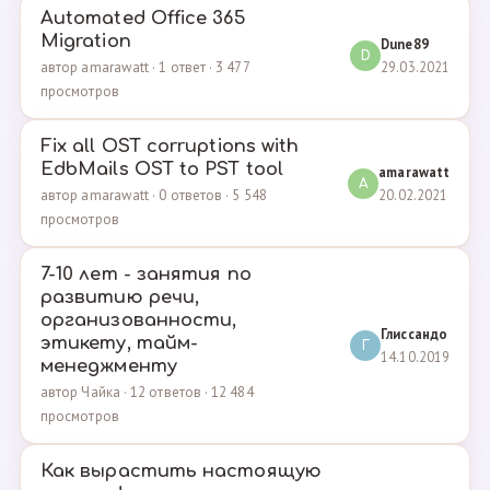
Automated Office 365
Migration
Dune89
D
29.03.2021
автор amarawatt · 1 ответ · 3 477
просмотров
Fix all OST corruptions with
EdbMails OST to PST tool
amarawatt
A
20.02.2021
автор amarawatt · 0 ответов · 5 548
просмотров
7-10 лет - занятия по
развитию речи,
организованности,
Глиссандо
этикету, тайм-
Г
14.10.2019
менеджменту
автор Чайка · 12 ответов · 12 484
просмотров
Как вырастить настоящую