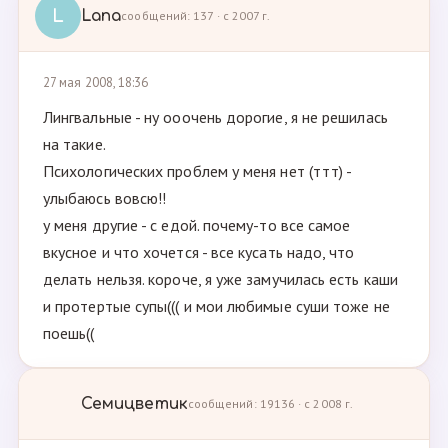
L
Lana
сообщений: 137 · с 2007 г.
27 мая 2008, 18:36
Лингвальные - ну ооочень дорогие, я не решилась
на такие.
Психологических проблем у меня нет (ттт) -
улыбаюсь вовсю!!
у меня другие - с едой. почему-то все самое
вкусное и что хочется - все кусать надо, что
делать нельзя. короче, я уже замучилась есть каши
и протертые супы((( и мои любимые суши тоже не
поешь((
Семицветик
сообщений: 19136 · с 2008 г.