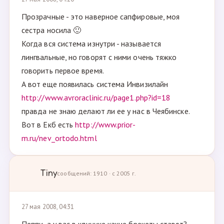
Прозрачные - это наверное сапфировые, моя
сестра носила 🙂
Когда вся система изнутри - называется
лингвальные, но говорят с ними очень тяжко
говорить первое время.
А вот еще появилась система Инвизилайн
http://www.avroraclinic.ru/page1.php?id=18
правда не знаю делают ли ее у нас в Чеябинске.
Вот в Екб есть
http://www.prior-
m.ru/nev_ortodo.html
Tiny
сообщений: 1910 · с 2005 г.
27 мая 2008, 04:31