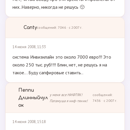
них..Наверно, никогда не решусь 🙁
Canty
сообщений: 7046 · с 2007 г.
14 июня 2008, 11:33
система Инвизилайн это около 7000 евро!!! Это
около 250 тыс. руб!!!! Блин, нет, не решусь я на
такое... Буду сапфировые ставить..
Пеппи
у меня все НИФТЯК!
сообщений:
Длинныйчул
Патамуша я ниф-тяник!
7436 · с 2007 г.
ок
14 июня 2008, 15:18