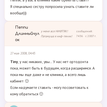
Пеппи, а у вас в клинике какие брекеты ставят?
Я специально сестру попросила узнать ставите ли
вообще)))
Пеппи
у меня все НИФТЯК!
сообщений:
Длинныйчул
Патамуша я ниф-тяник!
7436 · с 2007 г.
ок
27 мая 2008, 04:43
Tiny
, у нас никаких, увы... У нас нет ортодонта
пока, может быть в будущем, когда расширимся. А
пока мы еще даже и не клиника, а всего лишь
кабинет 🙂
Если надумаете ставить - могу посоветовать к
кому обратиться 🙂