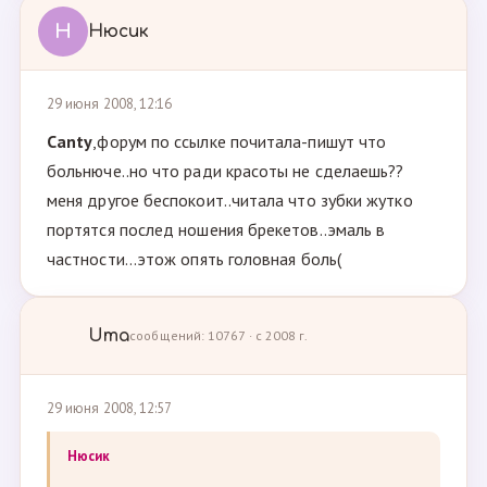
Н
Нюсик
29 июня 2008, 12:16
Canty
,форум по ссылке почитала-пишут что
больнюче..но что ради красоты не сделаешь??
меня другое беспокоит..читала что зубки жутко
портятся послед ношения брекетов..эмаль в
частности...этож опять головная боль(
Uma
сообщений: 10767 · с 2008 г.
29 июня 2008, 12:57
Нюсик