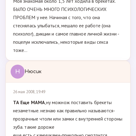
Моя знакомая около 1,5 лет ходила в брекетах.
БЫЛО ОЧЕНЬ МНОГО ПСИХОЛОГИЧЕСКИХ
ПРОБЛЕМ у нее. Начиная с того, что она
стеснялась улыбаться, мешало ее работе (она
психолог), дикции и самое главное личной жизни -
поцелуи исключались, некоторые виды секса
тоже...
Н
Нюсик
26 мая 2008, 19:49
ТА Ещe МАМА
,ну можнож поставить брекеты
незаметные. незнаю как правильно называются-
прозрачные чтоли или замки с внутренней стороны
зуба. такие дороже
еще есть с камушками-прикольно смотрится.