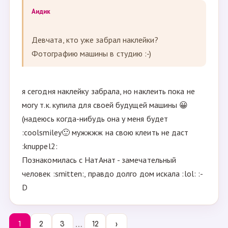
Аидик
Девчата, кто уже забрал наклейки?
Фотографию машины в студию :-)
я сегодня наклейку забрала, но наклеить пока не
могу т.к. купила для своей будущей машины 😀
(надеюсь когда-нибудь она у меня будет
:coolsmiley🙂 мужжжж на свою клеить не даст
:knuppel2:
Познакомилась с НатАнат - замечательный
человек :smitten:, правдо долго дом искала :lol: :-
D
…
1
2
3
12
›