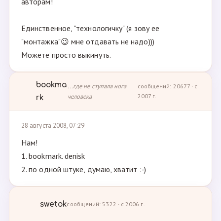
авторам!
Единственное, "технологичку" (я зову ее
"монтажка"😉 мне отдавать не надо)))
Можете просто выкинуть.
bookma
...где не ступала нога
сообщений: 20677 · с
человека
2007 г.
rk
28 августа 2008, 07:29
Нам!
1. bookmark. denisk
2. по одной штуке, думаю, хватит :-)
swetok
сообщений: 5322 · с 2006 г.