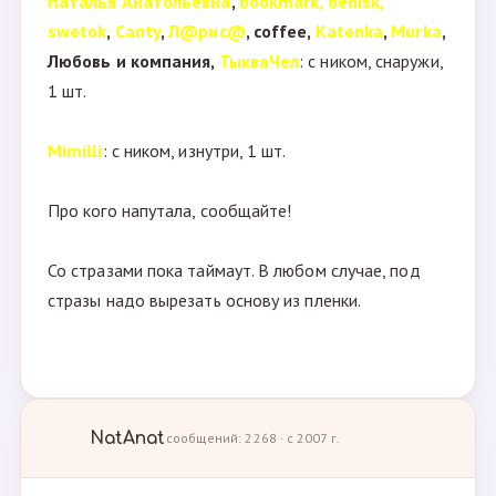
Наталья Анатольевна
,
bookmark, denisk,
swetok
,
Canty
,
Л@рис@
, coffee,
Katenka
,
Murka
,
Любовь и компания,
ТыкваЧел
: с ником, снаружи,
1 шт.
Mimilli
: с ником, изнутри, 1 шт.
Про кого напутала, сообщайте!
Со стразами пока таймаут. В любом случае, под
стразы надо вырезать основу из пленки.
NatAnat
сообщений: 2268 · с 2007 г.