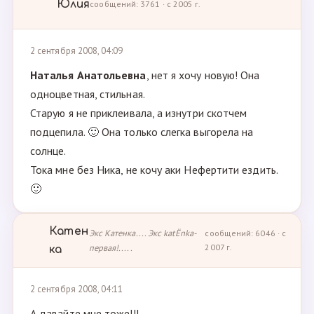
Юлия
сообщений: 3761 · с 2005 г.
2 сентября 2008, 04:09
Наталья Анатольевна
, нет я хочу новую! Она
одноцветная, стильная.
Старую я не приклеивала, а изнутри скотчем
подцепила. 🙂 Она только слегка выгорела на
солнце.
Тока мне без Ника, не кочу аки Нефертити ездить.
🙂
Катен
Экс Катенка.... Экс katЁnka-
сообщений: 6046 · с
первая!.....
2007 г.
ка
2 сентября 2008, 04:11
А давайте мне тоже!!!