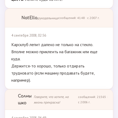
NatElla
рукодельница
сообщений: 4148 · с 2007 г.
4 сентября 2008, 02:56
Карсклуб лепит далеко не только на стекло.
Вполне можно приклеить на багажник или еще
куда.
Держится-то хорошо, только отдирать
трудновато (если машину продавать будете,
например).
Солны
Говорите, что хотите, но
сообщений: 21565 ·
жизнь прекрасна!
с 2006 г.
шко
4 сентября 2008, 06:49