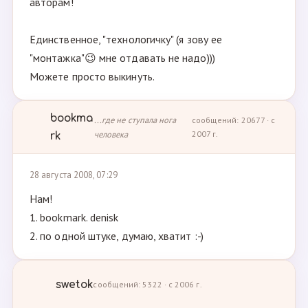
авторам!
Единственное, "технологичку" (я зову ее
"монтажка"😉 мне отдавать не надо)))
Можете просто выкинуть.
bookma
...где не ступала нога
сообщений: 20677 · с
человека
2007 г.
rk
28 августа 2008, 07:29
Нам!
1. bookmark. denisk
2. по одной штуке, думаю, хватит :-)
swetok
сообщений: 5322 · с 2006 г.