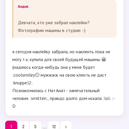
Аидик
Девчата, кто уже забрал наклейки?
Фотографию машины в студию :-)
я сегодня наклейку забрала, но наклеить пока не
могу т.к. купила для своей будущей машины 😀
(надеюсь когда-нибудь она у меня будет
:coolsmiley🙂 мужжжж на свою клеить не даст
:knuppel2:
Познакомилась с НатАнат - замечательный
человек :smitten:, правдо долго дом искала :lol: :-
D
…
1
2
3
12
›