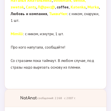
Наталья Анатольевна
,
bookmark, denisk,
swetok
,
Canty
,
Л@рис@
, coffee,
Katenka
,
Murka
,
Любовь и компания,
ТыкваЧел
: с ником, снаружи,
1 шт.
Mimilli
: с ником, изнутри, 1 шт.
Про кого напутала, сообщайте!
Со стразами пока таймаут. В любом случае, под
стразы надо вырезать основу из пленки.
NatAnat
сообщений: 2268 · с 2007 г.