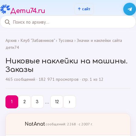
Дети74.ru
Архив
›
Клуб "Забавников"
›
Тусовка
›
Значки и наклейки сайта
дети74
Никовые наклейки на машины.
Заказы
465 сообщений · 182 971 просмотров · стр. 1 из 12
…
1
2
3
12
›
NatAnat
сообщений: 2268 · с 2007 г.