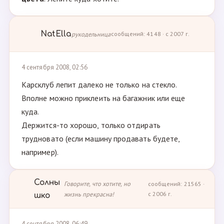
NatElla
рукодельница
сообщений: 4148 · с 2007 г.
4 сентября 2008, 02:56
Карсклуб лепит далеко не только на стекло.
Вполне можно приклеить на багажник или еще
куда.
Держится-то хорошо, только отдирать
трудновато (если машину продавать будете,
например).
Солны
Говорите, что хотите, но
сообщений: 21565 ·
жизнь прекрасна!
с 2006 г.
шко
4 сентября 2008, 06:49