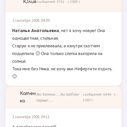
Юлия
сообщений: 3761 · с 2005 г.
2 сентября 2008, 04:09
Наталья Анатольевна
, нет я хочу новую! Она
одноцветная, стильная.
Старую я не приклеивала, а изнутри скотчем
подцепила. 🙂 Она только слегка выгорела на
солнце.
Тока мне без Ника, не кочу аки Нефертити ездить.
🙂
Катен
Экс Катенка.... Экс katЁnka-
сообщений: 6046 · с
первая!.....
2007 г.
ка
2 сентября 2008, 04:11
А давайте мне тоже!!!