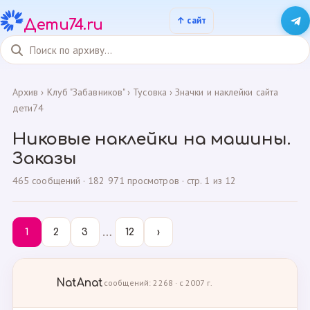
Дети74.ru
Архив
›
Клуб "Забавников"
›
Тусовка
›
Значки и наклейки сайта
дети74
Никовые наклейки на машины.
Заказы
465 сообщений · 182 971 просмотров · стр. 1 из 12
…
1
2
3
12
›
NatAnat
сообщений: 2268 · с 2007 г.