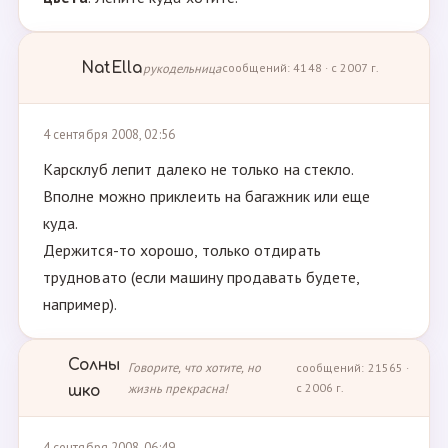
NatElla
рукодельница
сообщений: 4148 · с 2007 г.
4 сентября 2008, 02:56
Карсклуб лепит далеко не только на стекло.
Вполне можно приклеить на багажник или еще
куда.
Держится-то хорошо, только отдирать
трудновато (если машину продавать будете,
например).
Солны
Говорите, что хотите, но
сообщений: 21565 ·
жизнь прекрасна!
с 2006 г.
шко
4 сентября 2008, 06:49