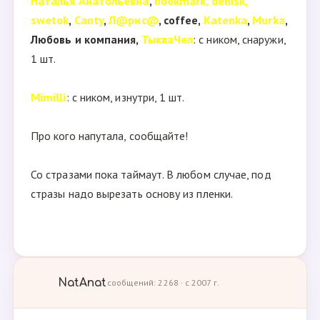
Наталья Анатольевна
,
bookmark, denisk,
swetok
,
Canty
,
Л@рис@
, coffee,
Katenka
,
Murka
,
Любовь и компания,
ТыкваЧел
: с ником, снаружи,
1 шт.
Mimilli
: с ником, изнутри, 1 шт.
Про кого напутала, сообщайте!
Со стразами пока таймаут. В любом случае, под
стразы надо вырезать основу из пленки.
NatAnat
сообщений: 2268 · с 2007 г.