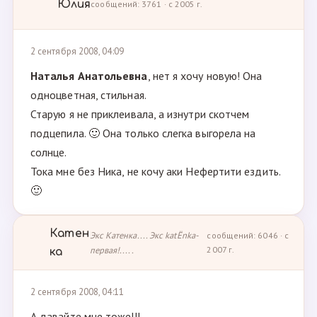
Юлия
сообщений: 3761 · с 2005 г.
2 сентября 2008, 04:09
Наталья Анатольевна
, нет я хочу новую! Она
одноцветная, стильная.
Старую я не приклеивала, а изнутри скотчем
подцепила. 🙂 Она только слегка выгорела на
солнце.
Тока мне без Ника, не кочу аки Нефертити ездить.
🙂
Катен
Экс Катенка.... Экс katЁnka-
сообщений: 6046 · с
первая!.....
2007 г.
ка
2 сентября 2008, 04:11
А давайте мне тоже!!!