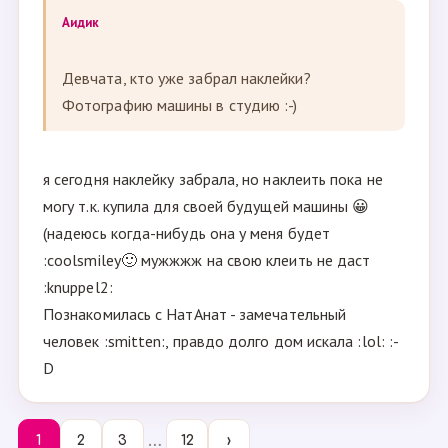
Аидик
Девчата, кто уже забрал наклейки?
Фотографию машины в студию :-)
я сегодня наклейку забрала, но наклеить пока не
могу т.к. купила для своей будущей машины 😀
(надеюсь когда-нибудь она у меня будет
:coolsmiley🙂 мужжжж на свою клеить не даст
:knuppel2:
Познакомилась с НатАнат - замечательный
человек :smitten:, правдо долго дом искала :lol: :-
D
…
1
2
3
12
›