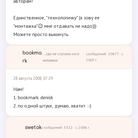
авторам!
Единственное, "технологичку" (я зову ее
"монтажка"😉 мне отдавать не надо)))
Можете просто выкинуть.
bookma
...где не ступала нога
сообщений: 20677 · с
человека
2007 г.
rk
28 августа 2008, 07:29
Нам!
1. bookmark. denisk
2. по одной штуке, думаю, хватит :-)
swetok
сообщений: 5322 · с 2006 г.